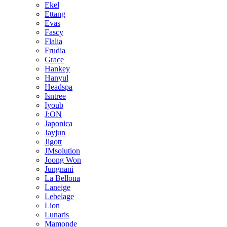
Ekel
Ettang
Evas
Fascy
Flalia
Frudia
Grace
Hankey
Hanyul
Headspa
Isntree
Iyoub
J:ON
Japonica
Jayjun
Jigott
JMsolution
Joong Won
Jungnani
La Bellona
Laneige
Lebelage
Lion
Lunaris
Mamonde