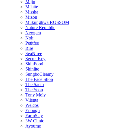
Mijin
Milatte
Missha
Mizon
Mukunghwa ROSSOM
Nature Republic
Newgen
Nohj
Petitfee
Rire
SeaNtree
Secret Key
SkinFood
Skinlite
SungboCleamy
The Face Shop
The Saem
The Yeon
Tony Moly
Vilenta
Welcos
Enough
FarmStay
3W Clinic
Ayoume