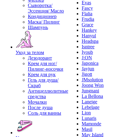
Evas
Сыворотка/
Fascy
Эссенция/ Масло
Flalia
Кондиционер
Frudia
Маска/ Пилинг
Grace
Шампунь
Hankey
Hanyul
Headspa
Isntree
Iyoub
Уход за телом
J:ON
Дезодорант
Japonica
Крем для ног/
Jayjun
Пилинг-носочки
Jigott
Крем для рук
JMsolution
Гель для душа/
Joong Won
Скраб
Jungnani
Антицеллюлитные
La Bellona
средства
Laneige
Мочалки
Lebelage
После душа
Lion
Соль для ванны
Lunaris
Mamonde
Masil
May Island