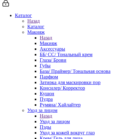
Каталог
Назад
Каталог
Макияж
Назад
Макияж
Аксессуары
ББ/ СС/ Тональный крем
Глаза/ Брови
Губы
База/ Праймер/ Тональная основа
Парфюм
Затирка для маскировки пор
Консилер/ Корректор
Кушон
Пудра
Румяна/ Хайлайтер
Уход за лицом
Назад
Уход за лицом
Пэды
Уход за кожей вокруг глаз
Крем/ Гель для лица