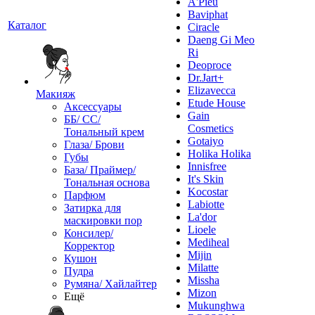
A'Pieu
Baviphat
Каталог
Ciracle
Daeng Gi Meo
Ri
Deoproce
Dr.Jart+
Elizavecca
Макияж
Etude House
Аксессуары
Gain
ББ/ СС/
Cosmetics
Тональный крем
Gotaiyo
Глаза/ Брови
Holika Holika
Губы
Innisfree
База/ Праймер/
It's Skin
Тональная основа
Kocostar
Парфюм
Labiotte
Затирка для
La'dor
маскировки пор
Lioele
Консилер/
Mediheal
Корректор
Mijin
Кушон
Milatte
Пудра
Missha
Румяна/ Хайлайтер
Mizon
Ещё
Mukunghwa