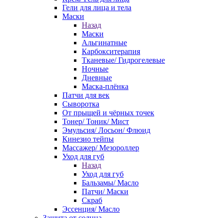
Гели для лица и тела
Маски
Назад
Маски
Альгинатные
Карбокситерапия
Тканевые/ Гидрогелевые
Ночные
Дневные
Маска-плёнка
Патчи для век
Сыворотка
От прыщей и чёрных точек
Тонер/ Тоник/ Мист
Эмульсия/ Лосьон/ Флюид
Кинезио тейпы
Массажер/ Мезороллер
Уход для губ
Назад
Уход для губ
Бальзамы/ Масло
Патчи/ Маски
Скраб
Эссенция/ Масло
Защита от солнца