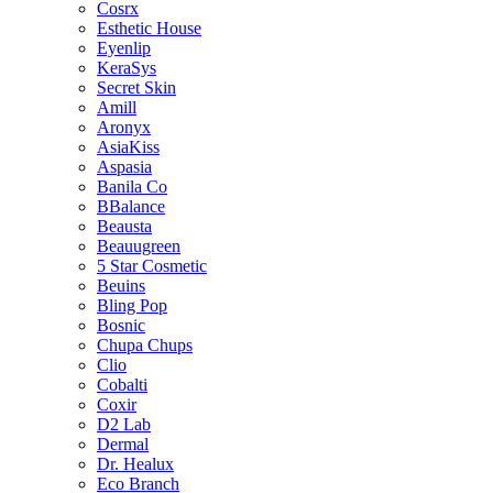
Cosrx
Esthetic House
Eyenlip
KeraSys
Secret Skin
Amill
Aronyx
AsiaKiss
Aspasia
Banila Co
BBalance
Beausta
Beauugreen
5 Star Cosmetic
Beuins
Bling Pop
Bosnic
Chupa Chups
Clio
Cobalti
Coxir
D2 Lab
Dermal
Dr. Healux
Eco Branch