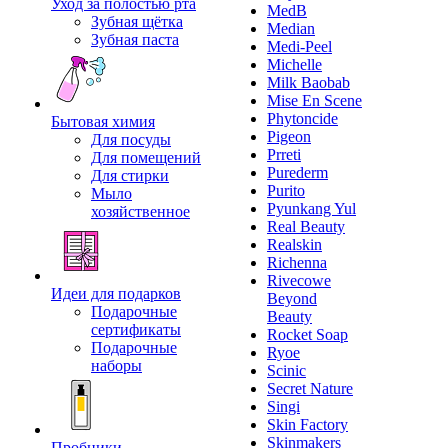
Уход за полостью рта
MedB
Зубная щётка
Median
Зубная паста
Medi-Peel
Michelle
Milk Baobab
Mise En Scene
Phytoncide
Бытовая химия
Pigeon
Для посуды
Prreti
Для помещений
Purederm
Для стирки
Purito
Мыло
Pyunkang Yul
хозяйственное
Real Beauty
Realskin
Richenna
Rivecowe
Идеи для подарков
Beyond
Подарочные
Beauty
сертификаты
Rocket Soap
Подарочные
Ryoe
наборы
Scinic
Secret Nature
Singi
Skin Factory
Skinmakers
Пробники