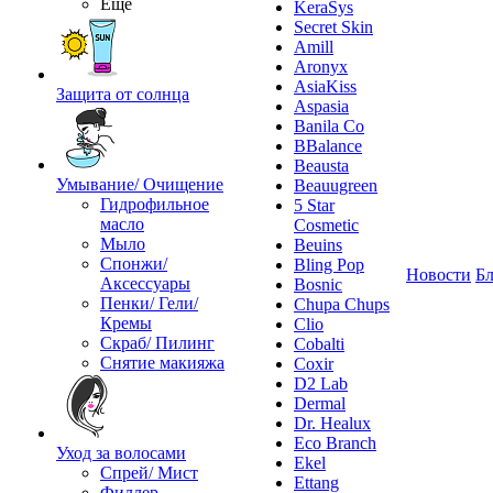
Ещё
KeraSys
Secret Skin
Amill
Aronyx
AsiaKiss
Защита от солнца
Aspasia
Banila Co
BBalance
Beausta
Умывание/ Очищение
Beauugreen
Гидрофильное
5 Star
масло
Cosmetic
Мыло
Beuins
Спонжи/
Bling Pop
Новости
Бл
Аксессуары
Bosnic
Пенки/ Гели/
Chupa Chups
Кремы
Clio
Скраб/ Пилинг
Cobalti
Снятие макияжа
Coxir
D2 Lab
Dermal
Dr. Healux
Eco Branch
Уход за волосами
Ekel
Спрей/ Мист
Ettang
Филлер