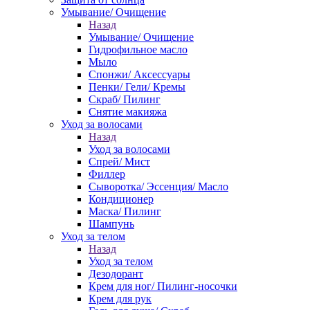
Умывание/ Очищение
Назад
Умывание/ Очищение
Гидрофильное масло
Мыло
Спонжи/ Аксессуары
Пенки/ Гели/ Кремы
Скраб/ Пилинг
Снятие макияжа
Уход за волосами
Назад
Уход за волосами
Спрей/ Мист
Филлер
Сыворотка/ Эссенция/ Масло
Кондиционер
Маска/ Пилинг
Шампунь
Уход за телом
Назад
Уход за телом
Дезодорант
Крем для ног/ Пилинг-носочки
Крем для рук