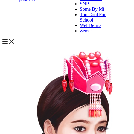
SNP
Some By Mi
Too Cool For
School
WellDerma
Zenzia