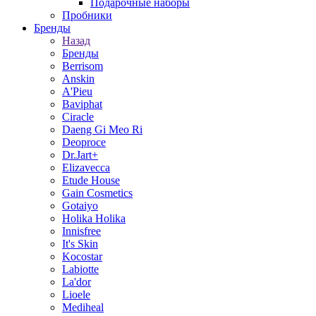
Подарочные наборы
Пробники
Бренды
Назад
Бренды
Berrisom
Anskin
A'Pieu
Baviphat
Ciracle
Daeng Gi Meo Ri
Deoproce
Dr.Jart+
Elizavecca
Etude House
Gain Cosmetics
Gotaiyo
Holika Holika
Innisfree
It's Skin
Kocostar
Labiotte
La'dor
Lioele
Mediheal