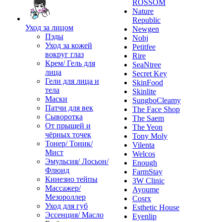
ROSSOM
Nature
Republic
Уход за лицом
Newgen
Пэды
Nohj
Уход за кожей
Petitfee
вокруг глаз
Rire
Крем/ Гель для
SeaNtree
лица
Secret Key
Гели для лица и
SkinFood
тела
Skinlite
Маски
SungboCleamy
Патчи для век
The Face Shop
Сыворотка
The Saem
От прыщей и
The Yeon
чёрных точек
Tony Moly
Тонер/ Тоник/
Vilenta
Мист
Welcos
Эмульсия/ Лосьон/
Enough
Флюид
FarmStay
Кинезио тейпы
3W Clinic
Массажер/
Ayoume
Мезороллер
Cosrx
Уход для губ
Esthetic House
Эссенция/ Масло
Eyenlip