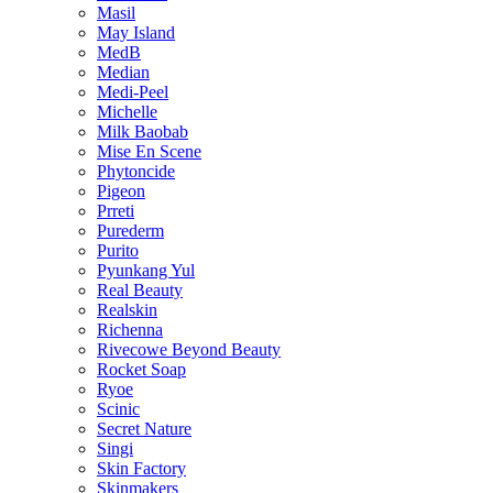
Masil
May Island
MedB
Median
Medi-Peel
Michelle
Milk Baobab
Mise En Scene
Phytoncide
Pigeon
Prreti
Purederm
Purito
Pyunkang Yul
Real Beauty
Realskin
Richenna
Rivecowe Beyond Beauty
Rocket Soap
Ryoe
Scinic
Secret Nature
Singi
Skin Factory
Skinmakers