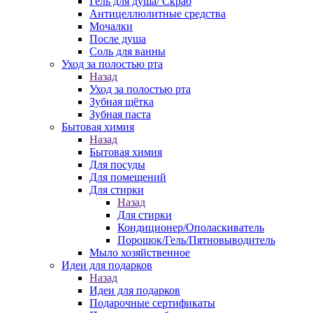
Гель для душа/ Скраб
Антицеллюлитные средства
Мочалки
После душа
Соль для ванны
Уход за полостью рта
Назад
Уход за полостью рта
Зубная щётка
Зубная паста
Бытовая химия
Назад
Бытовая химия
Для посуды
Для помещений
Для стирки
Назад
Для стирки
Кондиционер/Ополаскиватель
Порошок/Гель/Пятновыводитель
Мыло хозяйственное
Идеи для подарков
Назад
Идеи для подарков
Подарочные сертификаты