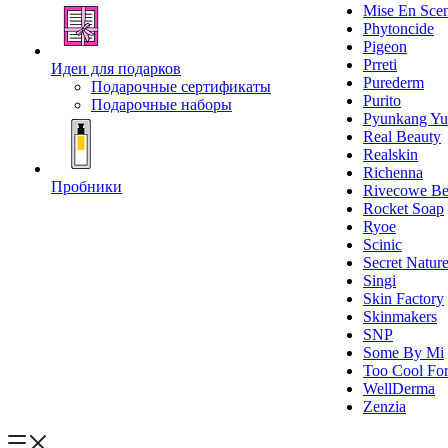
Mise En Sce
Phytoncide
Pigeon
Prreti
Идеи для подарков
Purederm
Подарочные сертификаты
Purito
Подарочные наборы
Pyunkang Yu
Real Beauty
Realskin
Richenna
Пробники
Rivecowe Be
Rocket Soap
Ryoe
Scinic
Secret Natur
Singi
Skin Factory
Skinmakers
SNP
Some By Mi
Too Cool For
WellDerma
Zenzia