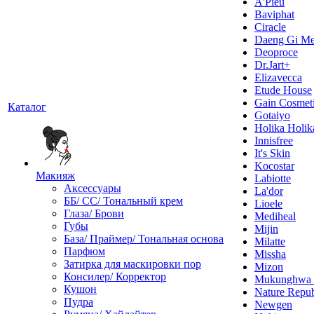
A'Pieu
Baviphat
Ciracle
Daeng Gi Me
Deoproce
Dr.Jart+
Elizavecca
Etude House
Gain Cosmet
Каталог
Gotaiyo
Holika Holik
Innisfree
It's Skin
Kocostar
Макияж
Labiotte
Аксессуары
La'dor
ББ/ СС/ Тональный крем
Lioele
Глаза/ Брови
Mediheal
Губы
Mijin
База/ Праймер/ Тональная основа
Milatte
Парфюм
Missha
Затирка для маскировки пор
Mizon
Консилер/ Корректор
Mukunghw
Кушон
Nature Repub
Пудра
Newgen