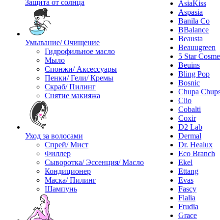
Защита от солнца
AsiaKiss
Aspasia
Banila Co
BBalance
Beausta
Умывание/ Очищение
Beauugreen
Гидрофильное масло
5 Star Cosme
Мыло
Beuins
Спонжи/ Аксессуары
Bling Pop
Пенки/ Гели/ Кремы
Bosnic
Скраб/ Пилинг
Chupa Chup
Снятие макияжа
Clio
Cobalti
Coxir
D2 Lab
Уход за волосами
Dermal
Спрей/ Мист
Dr. Healux
Филлер
Eco Branch
Сыворотка/ Эссенция/ Масло
Ekel
Кондиционер
Ettang
Маска/ Пилинг
Evas
Шампунь
Fascy
Flalia
Frudia
Grace