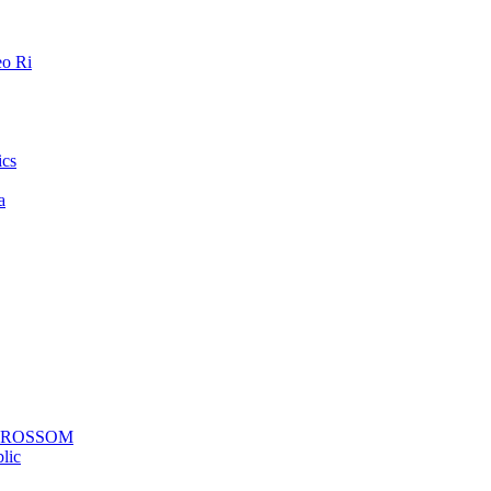
o Ri
ics
a
a ROSSOM
lic