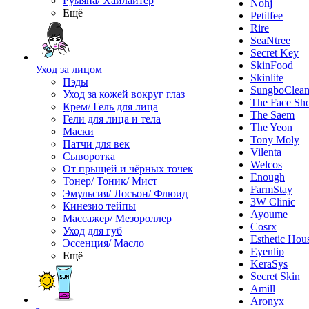
Румяна/ Хайлайтер
Nohj
Ещё
Petitfee
Rire
SeaNtree
Secret Key
SkinFood
Уход за лицом
Skinlite
Пэды
SungboClea
Уход за кожей вокруг глаз
The Face Sh
Крем/ Гель для лица
The Saem
Гели для лица и тела
The Yeon
Маски
Tony Moly
Патчи для век
Vilenta
Сыворотка
Welcos
От прыщей и чёрных точек
Enough
Тонер/ Тоник/ Мист
FarmStay
Эмульсия/ Лосьон/ Флюид
3W Clinic
Кинезио тейпы
Ayoume
Массажер/ Мезороллер
Cosrx
Уход для губ
Esthetic Hou
Эссенция/ Масло
Eyenlip
Ещё
KeraSys
Secret Skin
Amill
Aronyx