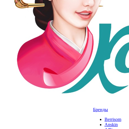
Бренды
Berrisom
Anskin