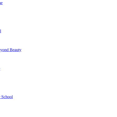
ne
l
yond Beauty
e
 School