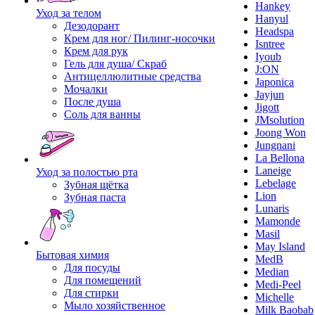
Hankey
Уход за телом
Hanyul
Дезодорант
Headspa
Крем для ног/ Пилинг-носочки
Isntree
Крем для рук
Iyoub
Гель для душа/ Скраб
J:ON
Антицеллюлитные средства
Japonica
Мочалки
Jayjun
После душа
Jigott
Соль для ванны
JMsolution
Joong Won
Jungnani
La Bellona
Laneige
Уход за полостью рта
Lebelage
Зубная щётка
Lion
Зубная паста
Lunaris
Mamonde
Masil
May Island
Бытовая химия
MedB
Для посуды
Median
Для помещений
Medi-Peel
Для стирки
Michelle
Мыло хозяйственное
Milk Baobab