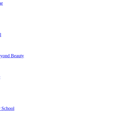
ne
l
yond Beauty
e
 School