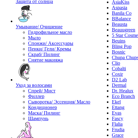
Защита от солнца
AsiaKiss
Aspasia
Banila Co
BBalance
Beausta
Умывание/ Очищение
Beauugreen
Гидрофильное масло
5 Star Cosme
Мыло
Beuins
Спонжи/ Аксессуары
Bling Pop
Пенки/ Гели/ Кремы
Bosnic
Скраб/ Пилинг
Chupa Chup
Снятие макияжа
Clio
Cobalti
Coxir
D2 Lab
Уход за волосами
Dermal
Спрей/ Мист
Dr. Healux
Филлер
Eco Branch
Сыворотка/ Эссенция/ Масло
Ekel
Кондиционер
Ettang
Маска/ Пилинг
Evas
Шампунь
Fascy
Flalia
Frudia
Grace