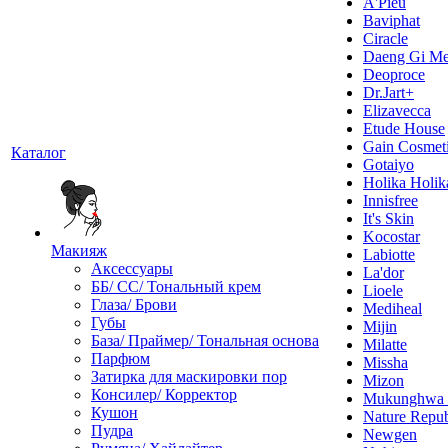
A'Pieu
Baviphat
Ciracle
Daeng Gi Me
Deoproce
Dr.Jart+
Elizavecca
Etude House
Gain Cosmet
Каталог
Gotaiyo
Holika Holik
Innisfree
It's Skin
Kocostar
Макияж
Labiotte
Аксессуары
La'dor
ББ/ СС/ Тональный крем
Lioele
Глаза/ Брови
Mediheal
Губы
Mijin
База/ Праймер/ Тональная основа
Milatte
Парфюм
Missha
Затирка для маскировки пор
Mizon
Консилер/ Корректор
Mukunghw
Кушон
Nature Repub
Пудра
Newgen