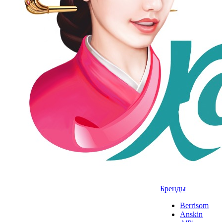
Бренды
Berrisom
Anskin