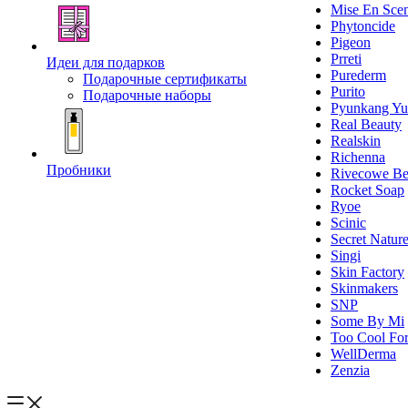
Mise En Sce
Phytoncide
Pigeon
Prreti
Идеи для подарков
Purederm
Подарочные сертификаты
Purito
Подарочные наборы
Pyunkang Yu
Real Beauty
Realskin
Richenna
Пробники
Rivecowe Be
Rocket Soap
Ryoe
Scinic
Secret Natur
Singi
Skin Factory
Skinmakers
SNP
Some By Mi
Too Cool For
WellDerma
Zenzia