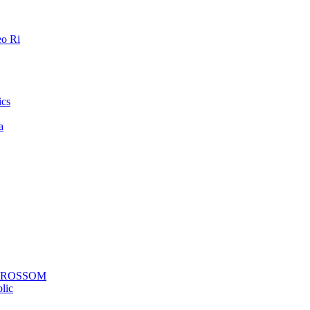
o Ri
ics
a
a ROSSOM
lic