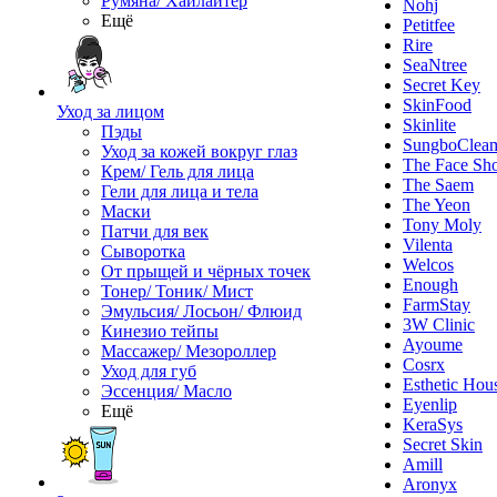
Румяна/ Хайлайтер
Nohj
Ещё
Petitfee
Rire
SeaNtree
Secret Key
SkinFood
Уход за лицом
Skinlite
Пэды
SungboClea
Уход за кожей вокруг глаз
The Face Sh
Крем/ Гель для лица
The Saem
Гели для лица и тела
The Yeon
Маски
Tony Moly
Патчи для век
Vilenta
Сыворотка
Welcos
От прыщей и чёрных точек
Enough
Тонер/ Тоник/ Мист
FarmStay
Эмульсия/ Лосьон/ Флюид
3W Clinic
Кинезио тейпы
Ayoume
Массажер/ Мезороллер
Cosrx
Уход для губ
Esthetic Hou
Эссенция/ Масло
Eyenlip
Ещё
KeraSys
Secret Skin
Amill
Aronyx