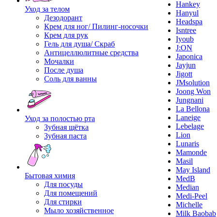
Hankey
Уход за телом
Hanyul
Дезодорант
Headspa
Крем для ног/ Пилинг-носочки
Isntree
Крем для рук
Iyoub
Гель для душа/ Скраб
J:ON
Антицеллюлитные средства
Japonica
Мочалки
Jayjun
После душа
Jigott
Соль для ванны
JMsolution
Joong Won
Jungnani
La Bellona
Laneige
Уход за полостью рта
Lebelage
Зубная щётка
Lion
Зубная паста
Lunaris
Mamonde
Masil
May Island
Бытовая химия
MedB
Для посуды
Median
Для помещений
Medi-Peel
Для стирки
Michelle
Мыло хозяйственное
Milk Baobab