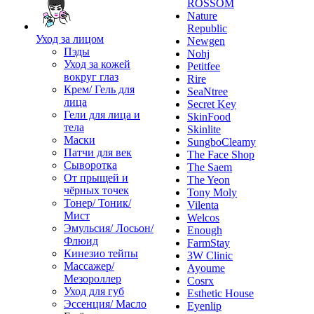
ROSSOM
Nature
Republic
Уход за лицом
Newgen
Пэды
Nohj
Уход за кожей
Petitfee
вокруг глаз
Rire
Крем/ Гель для
SeaNtree
лица
Secret Key
Гели для лица и
SkinFood
тела
Skinlite
Маски
SungboCleamy
Патчи для век
The Face Shop
Сыворотка
The Saem
От прыщей и
The Yeon
чёрных точек
Tony Moly
Тонер/ Тоник/
Vilenta
Мист
Welcos
Эмульсия/ Лосьон/
Enough
Флюид
FarmStay
Кинезио тейпы
3W Clinic
Массажер/
Ayoume
Мезороллер
Cosrx
Уход для губ
Esthetic House
Эссенция/ Масло
Eyenlip