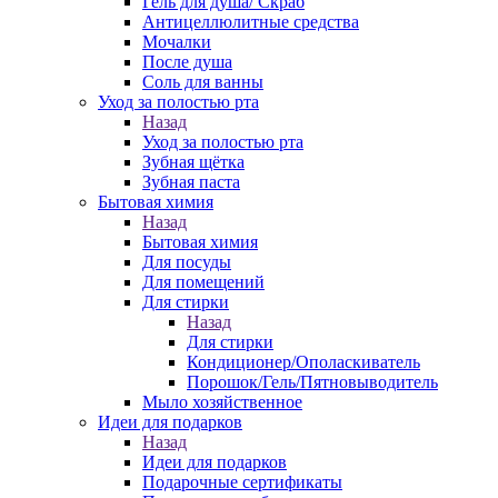
Гель для душа/ Скраб
Антицеллюлитные средства
Мочалки
После душа
Соль для ванны
Уход за полостью рта
Назад
Уход за полостью рта
Зубная щётка
Зубная паста
Бытовая химия
Назад
Бытовая химия
Для посуды
Для помещений
Для стирки
Назад
Для стирки
Кондиционер/Ополаскиватель
Порошок/Гель/Пятновыводитель
Мыло хозяйственное
Идеи для подарков
Назад
Идеи для подарков
Подарочные сертификаты