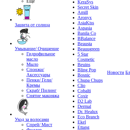
Ещё
KeraSys
Secret Skin
Amill
Aronyx
AsiaKiss
Защита от солнца
Aspasia
Banila Co
BBalance
Beausta
Умывание/ Очищение
Beauugreen
Гидрофильное
5 Star
масло
Cosmetic
Мыло
Beuins
Спонжи/
Bling Pop
Новости
Бл
Аксессуары
Bosnic
Пенки/ Гели/
Chupa Chups
Кремы
Clio
Скраб/ Пилинг
Cobalti
Снятие макияжа
Coxir
D2 Lab
Dermal
Dr. Healux
Eco Branch
Уход за волосами
Ekel
Спрей/ Мист
Ettang
Филлер