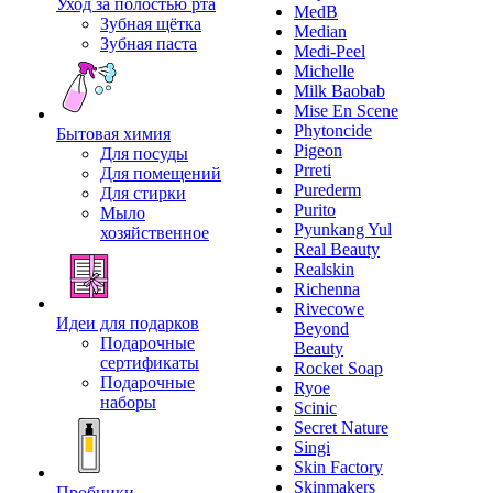
Уход за полостью рта
MedB
Зубная щётка
Median
Зубная паста
Medi-Peel
Michelle
Milk Baobab
Mise En Scene
Phytoncide
Бытовая химия
Pigeon
Для посуды
Prreti
Для помещений
Purederm
Для стирки
Purito
Мыло
Pyunkang Yul
хозяйственное
Real Beauty
Realskin
Richenna
Rivecowe
Идеи для подарков
Beyond
Подарочные
Beauty
сертификаты
Rocket Soap
Подарочные
Ryoe
наборы
Scinic
Secret Nature
Singi
Skin Factory
Skinmakers
Пробники