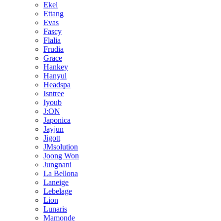
Ekel
Ettang
Evas
Fascy
Flalia
Frudia
Grace
Hankey
Hanyul
Headspa
Isntree
Iyoub
J:ON
Japonica
Jayjun
Jigott
JMsolution
Joong Won
Jungnani
La Bellona
Laneige
Lebelage
Lion
Lunaris
Mamonde