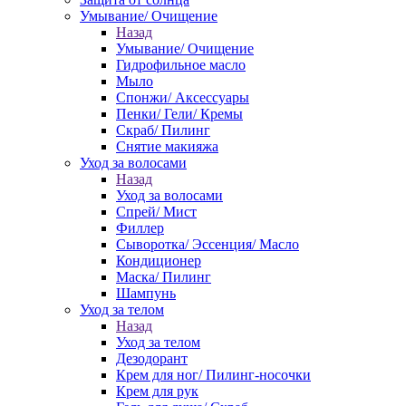
Умывание/ Очищение
Назад
Умывание/ Очищение
Гидрофильное масло
Мыло
Спонжи/ Аксессуары
Пенки/ Гели/ Кремы
Скраб/ Пилинг
Снятие макияжа
Уход за волосами
Назад
Уход за волосами
Спрей/ Мист
Филлер
Сыворотка/ Эссенция/ Масло
Кондиционер
Маска/ Пилинг
Шампунь
Уход за телом
Назад
Уход за телом
Дезодорант
Крем для ног/ Пилинг-носочки
Крем для рук