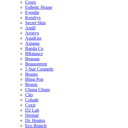
Cosrx
Esthetic House
Eyenlip
KeraSys
Secret Skin
Amill
Aronyx
AsiaKiss
Aspasia
Banila Co
BBalance
Beausta
Beauugreen
5 Star Cosmetic
Beuins
Bling Pop
Bosnic
Chupa Chups
Clio
Cobalti
Coxir
D2 Lab
Dermal
Dr. Healux
Eco Branch