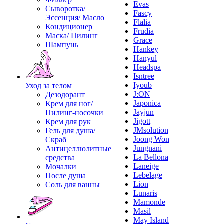
Evas
Сыворотка/
Fascy
Эссенция/ Масло
Flalia
Кондиционер
Frudia
Маска/ Пилинг
Grace
Шампунь
Hankey
Hanyul
Headspa
Isntree
Iyoub
Уход за телом
J:ON
Дезодорант
Japonica
Крем для ног/
Jayjun
Пилинг-носочки
Jigott
Крем для рук
JMsolution
Гель для душа/
Joong Won
Скраб
Jungnani
Антицеллюлитные
La Bellona
средства
Laneige
Мочалки
Lebelage
После душа
Lion
Соль для ванны
Lunaris
Mamonde
Masil
May Island