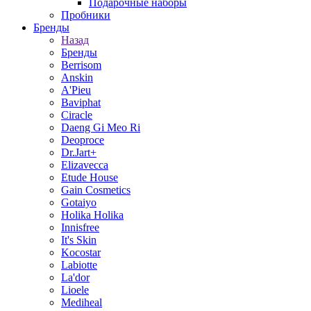
Подарочные наборы
Пробники
Бренды
Назад
Бренды
Berrisom
Anskin
A'Pieu
Baviphat
Ciracle
Daeng Gi Meo Ri
Deoproce
Dr.Jart+
Elizavecca
Etude House
Gain Cosmetics
Gotaiyo
Holika Holika
Innisfree
It's Skin
Kocostar
Labiotte
La'dor
Lioele
Mediheal