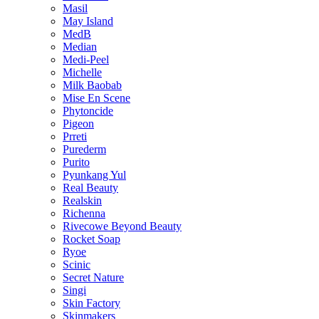
Masil
May Island
MedB
Median
Medi-Peel
Michelle
Milk Baobab
Mise En Scene
Phytoncide
Pigeon
Prreti
Purederm
Purito
Pyunkang Yul
Real Beauty
Realskin
Richenna
Rivecowe Beyond Beauty
Rocket Soap
Ryoe
Scinic
Secret Nature
Singi
Skin Factory
Skinmakers