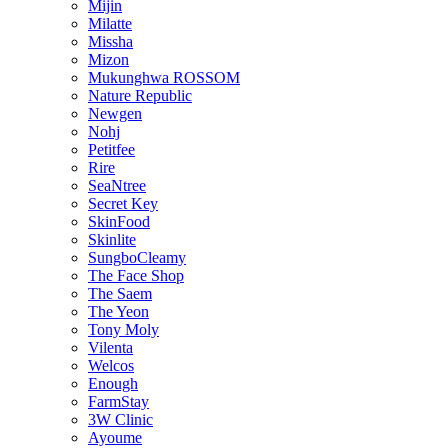
Mijin
Milatte
Missha
Mizon
Mukunghwa ROSSOM
Nature Republic
Newgen
Nohj
Petitfee
Rire
SeaNtree
Secret Key
SkinFood
Skinlite
SungboCleamy
The Face Shop
The Saem
The Yeon
Tony Moly
Vilenta
Welcos
Enough
FarmStay
3W Clinic
Ayoume