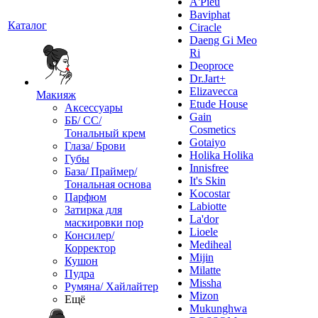
A'Pieu
Baviphat
Каталог
Ciracle
Daeng Gi Meo
Ri
Deoproce
Dr.Jart+
Elizavecca
Макияж
Etude House
Аксессуары
Gain
ББ/ СС/
Cosmetics
Тональный крем
Gotaiyo
Глаза/ Брови
Holika Holika
Губы
Innisfree
База/ Праймер/
It's Skin
Тональная основа
Kocostar
Парфюм
Labiotte
Затирка для
La'dor
маскировки пор
Lioele
Консилер/
Mediheal
Корректор
Mijin
Кушон
Milatte
Пудра
Missha
Румяна/ Хайлайтер
Mizon
Ещё
Mukunghwa