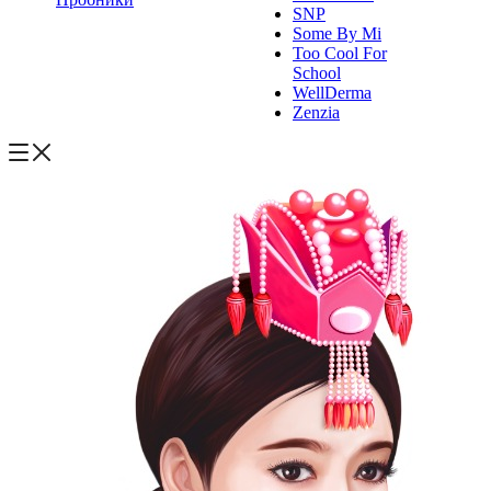
SNP
Some By Mi
Too Cool For
School
WellDerma
Zenzia