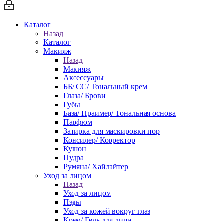
Каталог
Назад
Каталог
Макияж
Назад
Макияж
Аксессуары
ББ/ СС/ Тональный крем
Глаза/ Брови
Губы
База/ Праймер/ Тональная основа
Парфюм
Затирка для маскировки пор
Консилер/ Корректор
Кушон
Пудра
Румяна/ Хайлайтер
Уход за лицом
Назад
Уход за лицом
Пэды
Уход за кожей вокруг глаз
Крем/ Гель для лица