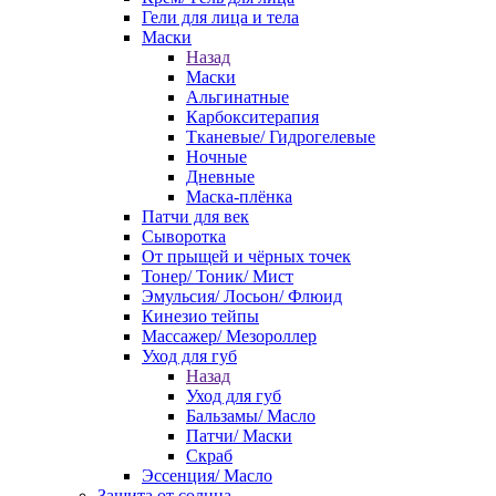
Гели для лица и тела
Маски
Назад
Маски
Альгинатные
Карбокситерапия
Тканевые/ Гидрогелевые
Ночные
Дневные
Маска-плёнка
Патчи для век
Сыворотка
От прыщей и чёрных точек
Тонер/ Тоник/ Мист
Эмульсия/ Лосьон/ Флюид
Кинезио тейпы
Массажер/ Мезороллер
Уход для губ
Назад
Уход для губ
Бальзамы/ Масло
Патчи/ Маски
Скраб
Эссенция/ Масло
Защита от солнца