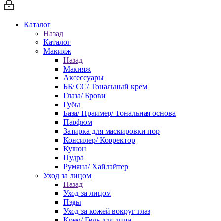
Каталог
Назад
Каталог
Макияж
Назад
Макияж
Аксессуары
ББ/ СС/ Тональный крем
Глаза/ Брови
Губы
База/ Праймер/ Тональная основа
Парфюм
Затирка для маскировки пор
Консилер/ Корректор
Кушон
Пудра
Румяна/ Хайлайтер
Уход за лицом
Назад
Уход за лицом
Пэды
Уход за кожей вокруг глаз
Крем/ Гель для лица