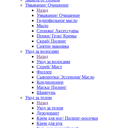
Умывание/ Очищение
Назад
Умывание/ Очищение
Гидрофильное масло
Мыло
Спонжи/ Аксессуары
Пенки/ Гели/ Кремы
Скраб/ Пилинг
Снятие макияжа
Уход за волосами
Назад
Уход за волосами
Спрей/ Мист
Филлер
Сыворотка/ Эссенция/ Масло
Кондиционер
Маска/ Пилинг
Шампунь
Уход за телом
Назад
Уход за телом
Дезодорант
Крем для ног/ Пилинг-носочки
Крем для рук