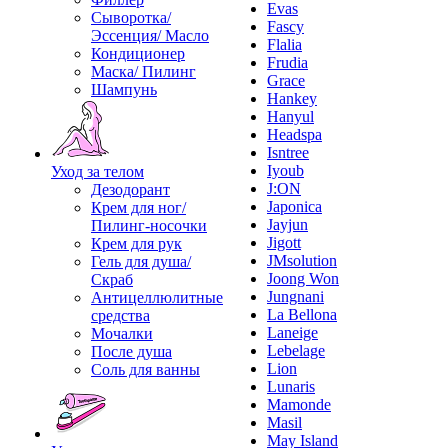
Evas
Сыворотка/
Fascy
Эссенция/ Масло
Flalia
Кондиционер
Frudia
Маска/ Пилинг
Grace
Шампунь
Hankey
Hanyul
Headspa
Isntree
Iyoub
Уход за телом
J:ON
Дезодорант
Japonica
Крем для ног/
Jayjun
Пилинг-носочки
Jigott
Крем для рук
JMsolution
Гель для душа/
Joong Won
Скраб
Jungnani
Антицеллюлитные
La Bellona
средства
Laneige
Мочалки
Lebelage
После душа
Lion
Соль для ванны
Lunaris
Mamonde
Masil
May Island