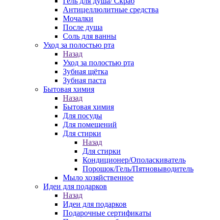
Гель для душа/ Скраб
Антицеллюлитные средства
Мочалки
После душа
Соль для ванны
Уход за полостью рта
Назад
Уход за полостью рта
Зубная щётка
Зубная паста
Бытовая химия
Назад
Бытовая химия
Для посуды
Для помещений
Для стирки
Назад
Для стирки
Кондиционер/Ополаскиватель
Порошок/Гель/Пятновыводитель
Мыло хозяйственное
Идеи для подарков
Назад
Идеи для подарков
Подарочные сертификаты