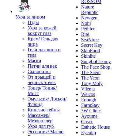
ROSSOM
Nature
Republic
Уход за лицом
Newgen
Пэды
Nohj
Уход за кожей
Petitfee
вокруг глаз
Rire
Крем/ Гель для
SeaNtree
лица
Secret Key
Гели для лица и
SkinFood
тела
Skinlite
Маски
SungboCleamy
Патчи для век
The Face Shop
Сыворотка
The Saem
От прыщей и
The Yeon
чёрных точек
Tony Moly
Тонер/ Тоник/
Vilenta
Мист
Welcos
Эмульсия/ Лосьон/
Enough
Флюид
FarmStay
Кинезио тейпы
3W Clinic
Массажер/
Ayoume
Мезороллер
Cosrx
Уход для губ
Esthetic House
Эссенция/ Масло
Eyenlip