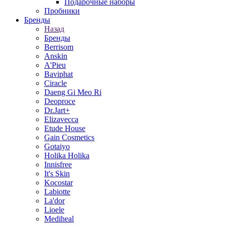
Подарочные наборы
Пробники
Бренды
Назад
Бренды
Berrisom
Anskin
A'Pieu
Baviphat
Ciracle
Daeng Gi Meo Ri
Deoproce
Dr.Jart+
Elizavecca
Etude House
Gain Cosmetics
Gotaiyo
Holika Holika
Innisfree
It's Skin
Kocostar
Labiotte
La'dor
Lioele
Mediheal