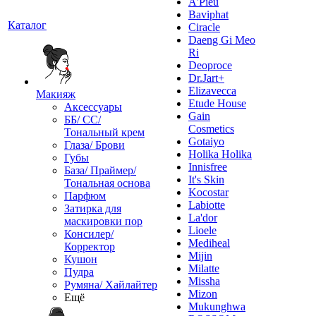
A'Pieu
Baviphat
Каталог
Ciracle
Daeng Gi Meo
Ri
Deoproce
Dr.Jart+
Elizavecca
Макияж
Etude House
Аксессуары
Gain
ББ/ СС/
Cosmetics
Тональный крем
Gotaiyo
Глаза/ Брови
Holika Holika
Губы
Innisfree
База/ Праймер/
It's Skin
Тональная основа
Kocostar
Парфюм
Labiotte
Затирка для
La'dor
маскировки пор
Lioele
Консилер/
Mediheal
Корректор
Mijin
Кушон
Milatte
Пудра
Missha
Румяна/ Хайлайтер
Mizon
Ещё
Mukunghwa