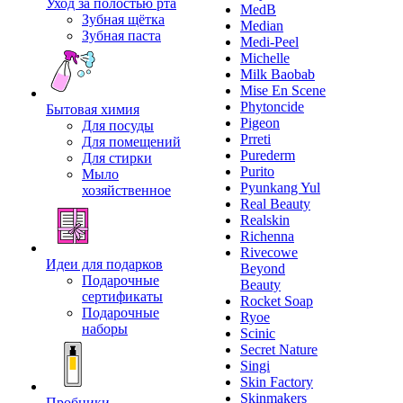
Уход за полостью рта
MedB
Зубная щётка
Median
Зубная паста
Medi-Peel
Michelle
Milk Baobab
Mise En Scene
Phytoncide
Бытовая химия
Pigeon
Для посуды
Prreti
Для помещений
Purederm
Для стирки
Purito
Мыло
Pyunkang Yul
хозяйственное
Real Beauty
Realskin
Richenna
Rivecowe
Идеи для подарков
Beyond
Подарочные
Beauty
сертификаты
Rocket Soap
Подарочные
Ryoe
наборы
Scinic
Secret Nature
Singi
Skin Factory
Skinmakers
Пробники