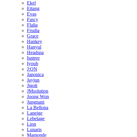
Ekel
Ettang
Evas
Fascy
Flalia
Frudia
Grace
Hankey
Hanyul
Headspa
Isntree
Iyoub
J:ON
Japonica
Jayjun
Jigott
JMsolution
Joong Won
Jungnani
La Bellona
Laneige
Lebelage
Lion
Lunaris
Mamonde