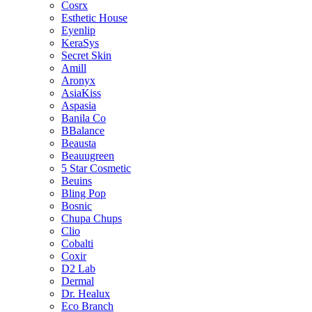
Cosrx
Esthetic House
Eyenlip
KeraSys
Secret Skin
Amill
Aronyx
AsiaKiss
Aspasia
Banila Co
BBalance
Beausta
Beauugreen
5 Star Cosmetic
Beuins
Bling Pop
Bosnic
Chupa Chups
Clio
Cobalti
Coxir
D2 Lab
Dermal
Dr. Healux
Eco Branch