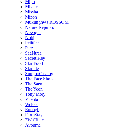
Mijin
Milatte
Missha
Mizon
Mukunghwa ROSSOM
Nature Republic
Newgen
Nohj
Petitfee
Rire
SeaNtree
Secret Key
SkinFood
Skinlite
SungboCleamy
The Face Shop
The Saem
The Yeon
Tony Moly
Vilenta
Welcos
Enough
FarmStay
3W Clinic
Ayoume