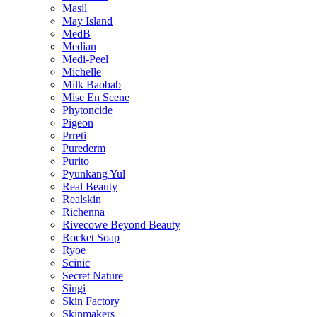
Masil
May Island
MedB
Median
Medi-Peel
Michelle
Milk Baobab
Mise En Scene
Phytoncide
Pigeon
Prreti
Purederm
Purito
Pyunkang Yul
Real Beauty
Realskin
Richenna
Rivecowe Beyond Beauty
Rocket Soap
Ryoe
Scinic
Secret Nature
Singi
Skin Factory
Skinmakers