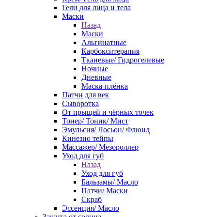
Гели для лица и тела
Маски
Назад
Маски
Альгинатные
Карбокситерапия
Тканевые/ Гидрогелевые
Ночные
Дневные
Маска-плёнка
Патчи для век
Сыворотка
От прыщей и чёрных точек
Тонер/ Тоник/ Мист
Эмульсия/ Лосьон/ Флюид
Кинезио тейпы
Массажер/ Мезороллер
Уход для губ
Назад
Уход для губ
Бальзамы/ Масло
Патчи/ Маски
Скраб
Эссенция/ Масло
Защита от солнца