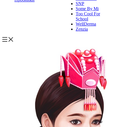
SNP
Some By Mi
Too Cool For
School
WellDerma
Zenzia