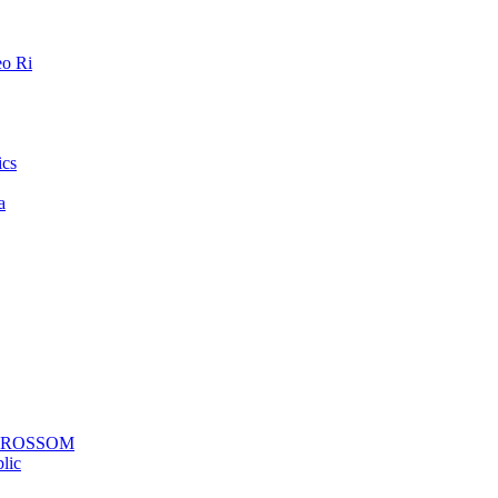
o Ri
ics
a
a ROSSOM
lic