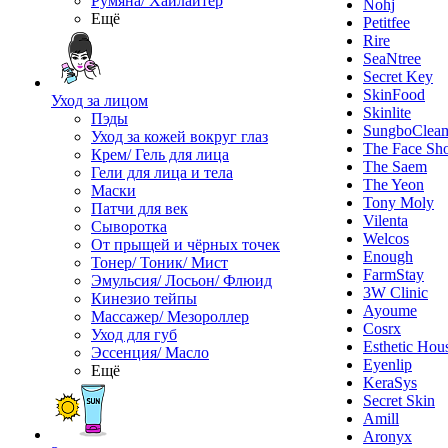
Румяна/ Хайлайтер
Nohj
Ещё
Petitfee
Rire
SeaNtree
Secret Key
SkinFood
Уход за лицом
Skinlite
Пэды
SungboClea
Уход за кожей вокруг глаз
The Face Sh
Крем/ Гель для лица
The Saem
Гели для лица и тела
The Yeon
Маски
Tony Moly
Патчи для век
Vilenta
Сыворотка
Welcos
От прыщей и чёрных точек
Enough
Тонер/ Тоник/ Мист
FarmStay
Эмульсия/ Лосьон/ Флюид
3W Clinic
Кинезио тейпы
Ayoume
Массажер/ Мезороллер
Cosrx
Уход для губ
Esthetic Hou
Эссенция/ Масло
Eyenlip
Ещё
KeraSys
Secret Skin
Amill
Aronyx