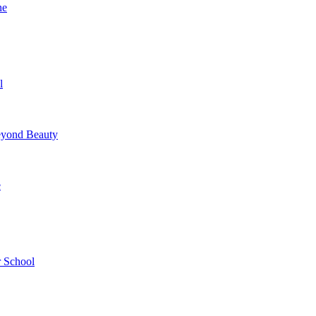
ne
l
yond Beauty
e
 School