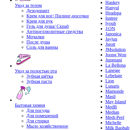
Hankey
Уход за телом
Hanyul
Дезодорант
Headspa
Крем для ног/ Пилинг-носочки
Isntree
Крем для рук
Iyoub
Гель для душа/ Скраб
J:ON
Антицеллюлитные средства
Japonica
Мочалки
Jayjun
После душа
Jigott
Соль для ванны
JMsolution
Joong Won
Jungnani
La Bellona
Laneige
Уход за полостью рта
Lebelage
Зубная щётка
Lion
Зубная паста
Lunaris
Mamonde
Masil
May Island
Бытовая химия
MedB
Для посуды
Median
Для помещений
Medi-Peel
Для стирки
Michelle
Мыло хозяйственное
Milk Baobab