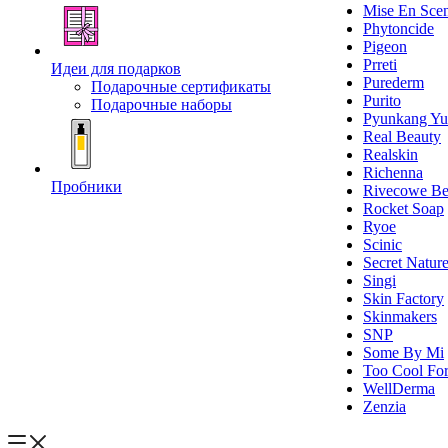
Mise En Sce
Phytoncide
Pigeon
Prreti
Идеи для подарков
Purederm
Подарочные сертификаты
Purito
Подарочные наборы
Pyunkang Yu
Real Beauty
Realskin
Richenna
Пробники
Rivecowe Be
Rocket Soap
Ryoe
Scinic
Secret Natur
Singi
Skin Factory
Skinmakers
SNP
Some By Mi
Too Cool For
WellDerma
Zenzia