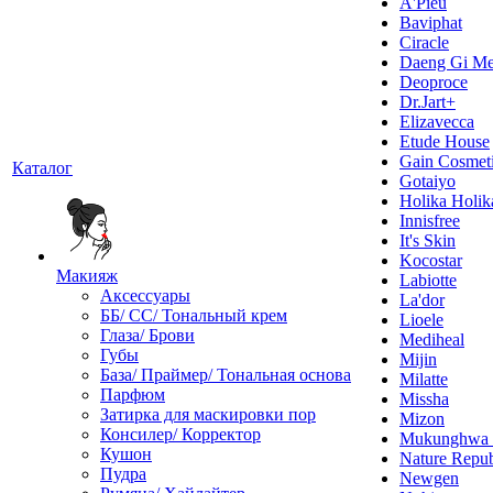
A'Pieu
Baviphat
Ciracle
Daeng Gi Me
Deoproce
Dr.Jart+
Elizavecca
Etude House
Gain Cosmet
Каталог
Gotaiyo
Holika Holik
Innisfree
It's Skin
Kocostar
Макияж
Labiotte
Аксессуары
La'dor
ББ/ СС/ Тональный крем
Lioele
Глаза/ Брови
Mediheal
Губы
Mijin
База/ Праймер/ Тональная основа
Milatte
Парфюм
Missha
Затирка для маскировки пор
Mizon
Консилер/ Корректор
Mukunghw
Кушон
Nature Repub
Пудра
Newgen