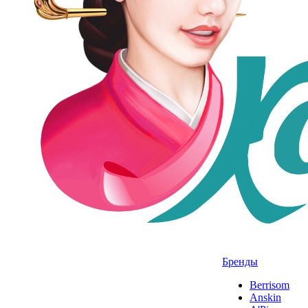
Бренды
Berrisom
Anskin