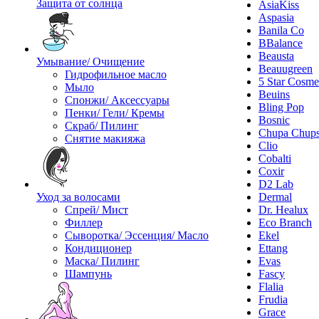
Защита от солнца
AsiaKiss
Aspasia
Banila Co
BBalance
Beausta
Умывание/ Очищение
Beauugreen
Гидрофильное масло
5 Star Cosme
Мыло
Beuins
Спонжи/ Аксессуары
Bling Pop
Пенки/ Гели/ Кремы
Bosnic
Скраб/ Пилинг
Chupa Chup
Снятие макияжа
Clio
Cobalti
Coxir
D2 Lab
Уход за волосами
Dermal
Спрей/ Мист
Dr. Healux
Филлер
Eco Branch
Сыворотка/ Эссенция/ Масло
Ekel
Кондиционер
Ettang
Маска/ Пилинг
Evas
Шампунь
Fascy
Flalia
Frudia
Grace