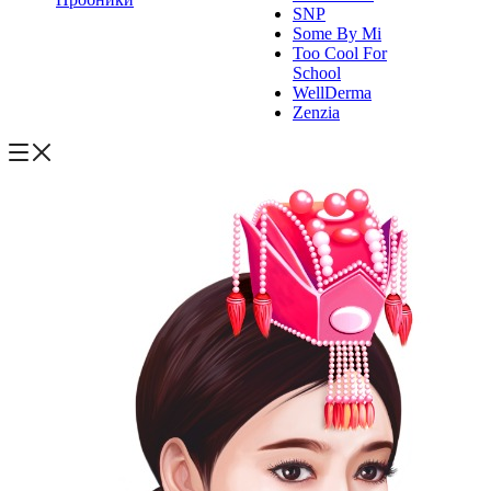
SNP
Some By Mi
Too Cool For
School
WellDerma
Zenzia