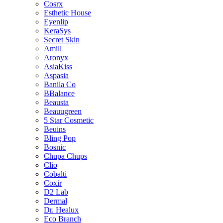
Cosrx
Esthetic House
Eyenlip
KeraSys
Secret Skin
Amill
Aronyx
AsiaKiss
Aspasia
Banila Co
BBalance
Beausta
Beauugreen
5 Star Cosmetic
Beuins
Bling Pop
Bosnic
Chupa Chups
Clio
Cobalti
Coxir
D2 Lab
Dermal
Dr. Healux
Eco Branch