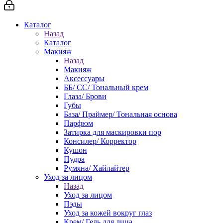
Каталог
Назад
Каталог
Макияж
Назад
Макияж
Аксессуары
ББ/ СС/ Тональный крем
Глаза/ Брови
Губы
База/ Праймер/ Тональная основа
Парфюм
Затирка для маскировки пор
Консилер/ Корректор
Кушон
Пудра
Румяна/ Хайлайтер
Уход за лицом
Назад
Уход за лицом
Пэды
Уход за кожей вокруг глаз
Крем/ Гель для лица