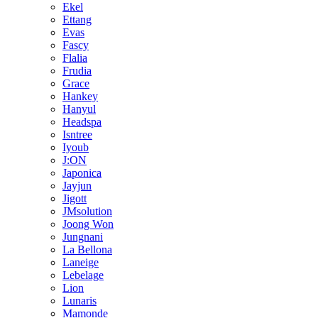
Ekel
Ettang
Evas
Fascy
Flalia
Frudia
Grace
Hankey
Hanyul
Headspa
Isntree
Iyoub
J:ON
Japonica
Jayjun
Jigott
JMsolution
Joong Won
Jungnani
La Bellona
Laneige
Lebelage
Lion
Lunaris
Mamonde