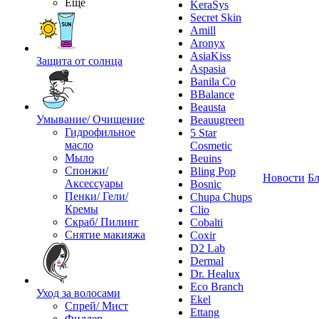
Ещё
KeraSys
Secret Skin
Amill
Aronyx
AsiaKiss
Защита от солнца
Aspasia
Banila Co
BBalance
Beausta
Умывание/ Очищение
Beauugreen
Гидрофильное
5 Star
масло
Cosmetic
Мыло
Beuins
Спонжи/
Bling Pop
Новости
Бл
Аксессуары
Bosnic
Пенки/ Гели/
Chupa Chups
Кремы
Clio
Скраб/ Пилинг
Cobalti
Снятие макияжа
Coxir
D2 Lab
Dermal
Dr. Healux
Eco Branch
Уход за волосами
Ekel
Спрей/ Мист
Ettang
Филлер