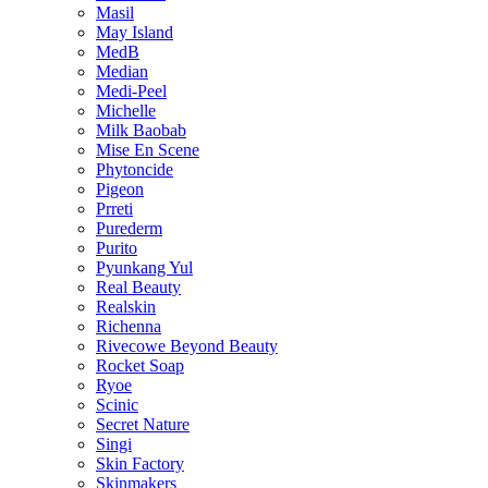
Masil
May Island
MedB
Median
Medi-Peel
Michelle
Milk Baobab
Mise En Scene
Phytoncide
Pigeon
Prreti
Purederm
Purito
Pyunkang Yul
Real Beauty
Realskin
Richenna
Rivecowe Beyond Beauty
Rocket Soap
Ryoe
Scinic
Secret Nature
Singi
Skin Factory
Skinmakers