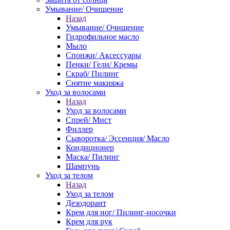
Умывание/ Очищение
Назад
Умывание/ Очищение
Гидрофильное масло
Мыло
Спонжи/ Аксессуары
Пенки/ Гели/ Кремы
Скраб/ Пилинг
Снятие макияжа
Уход за волосами
Назад
Уход за волосами
Спрей/ Мист
Филлер
Сыворотка/ Эссенция/ Масло
Кондиционер
Маска/ Пилинг
Шампунь
Уход за телом
Назад
Уход за телом
Дезодорант
Крем для ног/ Пилинг-носочки
Крем для рук