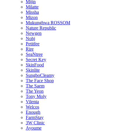
Mijin
Milatte
Missha
Mizon
Mukunghwa ROSSOM
Nature Republic
Newgen
Nohj
Petitfee
Rire
SeaNtree
Secret Key
SkinFood
Skinlite
SungboCleamy
The Face Shop
The Saem
The Yeon
Tony Moly
Vilenta
Welcos
Enough
FarmStay
3W Clinic
Ayoume