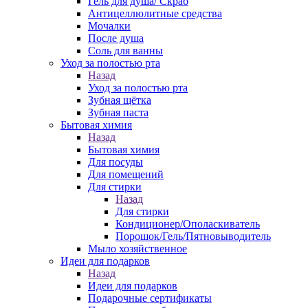
Гель для душа/ Скраб
Антицеллюлитные средства
Мочалки
После душа
Соль для ванны
Уход за полостью рта
Назад
Уход за полостью рта
Зубная щётка
Зубная паста
Бытовая химия
Назад
Бытовая химия
Для посуды
Для помещений
Для стирки
Назад
Для стирки
Кондиционер/Ополаскиватель
Порошок/Гель/Пятновыводитель
Мыло хозяйственное
Идеи для подарков
Назад
Идеи для подарков
Подарочные сертификаты