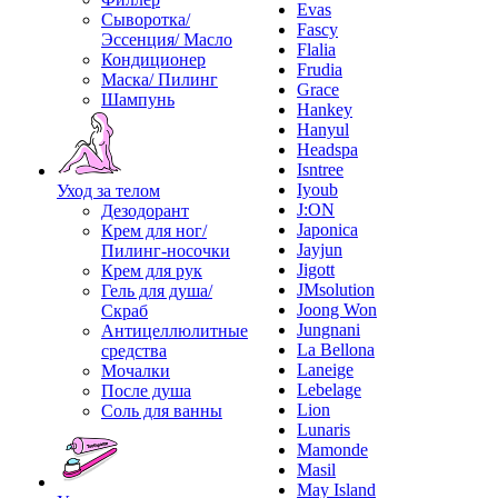
Evas
Сыворотка/
Fascy
Эссенция/ Масло
Flalia
Кондиционер
Frudia
Маска/ Пилинг
Grace
Шампунь
Hankey
Hanyul
Headspa
Isntree
Iyoub
Уход за телом
J:ON
Дезодорант
Japonica
Крем для ног/
Jayjun
Пилинг-носочки
Jigott
Крем для рук
JMsolution
Гель для душа/
Joong Won
Скраб
Jungnani
Антицеллюлитные
La Bellona
средства
Laneige
Мочалки
Lebelage
После душа
Lion
Соль для ванны
Lunaris
Mamonde
Masil
May Island