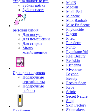
Уход за полостью рта
MedB
Зубная щётка
Median
Зубная паста
Medi-Peel
Michelle
Milk Baobab
Mise En Scene
Phytoncide
Бытовая химия
Pigeon
Для посуды
Prreti
Для помещений
Purederm
Для стирки
Purito
Мыло
Pyunkang Yul
хозяйственное
Real Beauty
Realskin
Richenna
Rivecowe
Идеи для подарков
Beyond
Подарочные
Beauty
сертификаты
Rocket Soap
Подарочные
Ryoe
наборы
Scinic
Secret Nature
Singi
Skin Factory
Skinmakers
Пробники