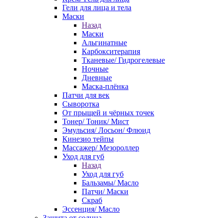
Гели для лица и тела
Маски
Назад
Маски
Альгинатные
Карбокситерапия
Тканевые/ Гидрогелевые
Ночные
Дневные
Маска-плёнка
Патчи для век
Сыворотка
От прыщей и чёрных точек
Тонер/ Тоник/ Мист
Эмульсия/ Лосьон/ Флюид
Кинезио тейпы
Массажер/ Мезороллер
Уход для губ
Назад
Уход для губ
Бальзамы/ Масло
Патчи/ Маски
Скраб
Эссенция/ Масло
Защита от солнца