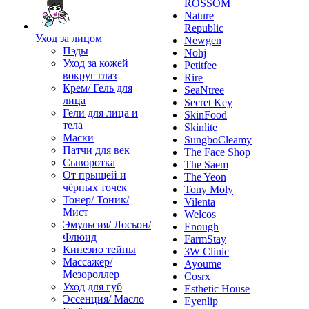
ROSSOM
Nature
Republic
Уход за лицом
Newgen
Пэды
Nohj
Уход за кожей
Petitfee
вокруг глаз
Rire
Крем/ Гель для
SeaNtree
лица
Secret Key
Гели для лица и
SkinFood
тела
Skinlite
Маски
SungboCleamy
Патчи для век
The Face Shop
Сыворотка
The Saem
От прыщей и
The Yeon
чёрных точек
Tony Moly
Тонер/ Тоник/
Vilenta
Мист
Welcos
Эмульсия/ Лосьон/
Enough
Флюид
FarmStay
Кинезио тейпы
3W Clinic
Массажер/
Ayoume
Мезороллер
Cosrx
Уход для губ
Esthetic House
Эссенция/ Масло
Eyenlip