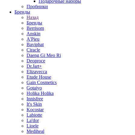
Подарочные наборы
Пробники
Бренды
Назад
Бренды
Berrisom
Anskin
A'Pieu
Baviphat
Ciracle
Daeng Gi Meo Ri
Deoproce
Dr.Jart+
Elizavecca
Etude House
Gain Cosmetics
Gotaiyo
Holika Holika
Innisfree
It's Skin
Kocostar
Labiotte
La'dor
Lioele
Mediheal