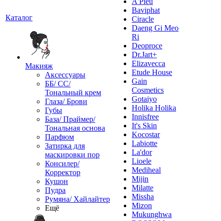
A'Pieu
Baviphat
Каталог
Ciracle
Daeng Gi Meo
Ri
Deoproce
Dr.Jart+
Elizavecca
Макияж
Etude House
Аксессуары
Gain
ББ/ СС/
Cosmetics
Тональный крем
Gotaiyo
Глаза/ Брови
Holika Holika
Губы
Innisfree
База/ Праймер/
It's Skin
Тональная основа
Kocostar
Парфюм
Labiotte
Затирка для
La'dor
маскировки пор
Lioele
Консилер/
Mediheal
Корректор
Mijin
Кушон
Milatte
Пудра
Missha
Румяна/ Хайлайтер
Mizon
Ещё
Mukunghwa