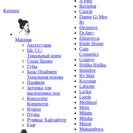
A'Pieu
Baviphat
Каталог
Ciracle
Daeng Gi Meo
Ri
Deoproce
Dr.Jart+
Elizavecca
Макияж
Etude House
Аксессуары
Gain
ББ/ СС/
Cosmetics
Тональный крем
Gotaiyo
Глаза/ Брови
Holika Holika
Губы
Innisfree
База/ Праймер/
It's Skin
Тональная основа
Kocostar
Парфюм
Labiotte
Затирка для
La'dor
маскировки пор
Lioele
Консилер/
Mediheal
Корректор
Mijin
Кушон
Milatte
Пудра
Missha
Румяна/ Хайлайтер
Mizon
Ещё
Mukunghwa