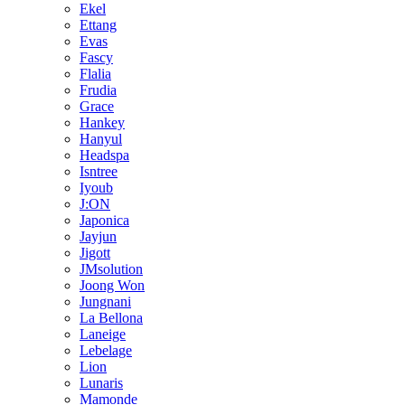
Ekel
Ettang
Evas
Fascy
Flalia
Frudia
Grace
Hankey
Hanyul
Headspa
Isntree
Iyoub
J:ON
Japonica
Jayjun
Jigott
JMsolution
Joong Won
Jungnani
La Bellona
Laneige
Lebelage
Lion
Lunaris
Mamonde