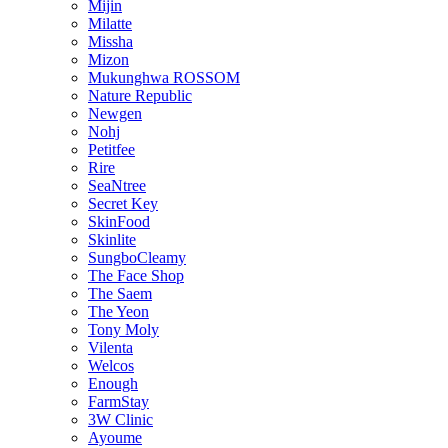
Mijin
Milatte
Missha
Mizon
Mukunghwa ROSSOM
Nature Republic
Newgen
Nohj
Petitfee
Rire
SeaNtree
Secret Key
SkinFood
Skinlite
SungboCleamy
The Face Shop
The Saem
The Yeon
Tony Moly
Vilenta
Welcos
Enough
FarmStay
3W Clinic
Ayoume