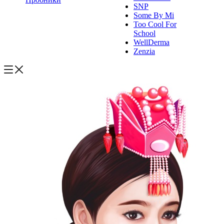
SNP
Some By Mi
Too Cool For
School
WellDerma
Zenzia