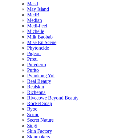
Masil
May Island
MedB
Median
Medi-Peel
Michelle
Milk Baobab
Mise En Scene
Phytoncide
Pigeon
Prreti
Purederm
Purito
Pyunkang Yul
Real Beauty
Realskin
Richenna
Rivecowe Beyond Beauty
Rocket Soap
Ryoe
Scinic
Secret Nature
Singi
Skin Factory
Skinmakers