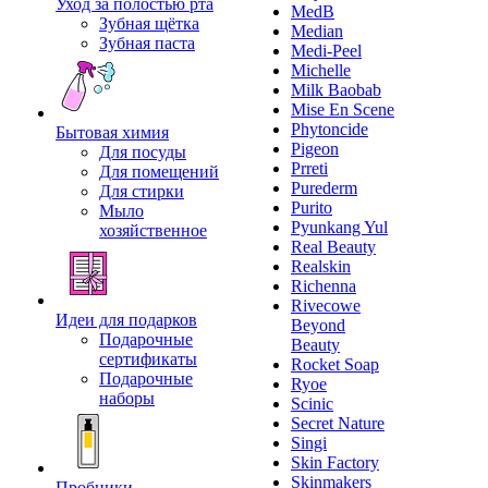
Уход за полостью рта
MedB
Зубная щётка
Median
Зубная паста
Medi-Peel
Michelle
Milk Baobab
Mise En Scene
Phytoncide
Бытовая химия
Pigeon
Для посуды
Prreti
Для помещений
Purederm
Для стирки
Purito
Мыло
Pyunkang Yul
хозяйственное
Real Beauty
Realskin
Richenna
Rivecowe
Идеи для подарков
Beyond
Подарочные
Beauty
сертификаты
Rocket Soap
Подарочные
Ryoe
наборы
Scinic
Secret Nature
Singi
Skin Factory
Skinmakers
Пробники