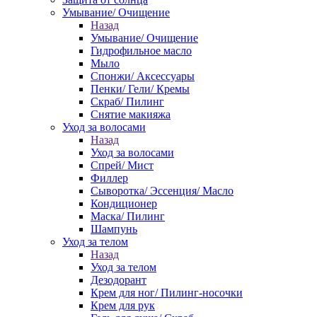
Умывание/ Очищение
Назад
Умывание/ Очищение
Гидрофильное масло
Мыло
Спонжи/ Аксессуары
Пенки/ Гели/ Кремы
Скраб/ Пилинг
Снятие макияжа
Уход за волосами
Назад
Уход за волосами
Спрей/ Мист
Филлер
Сыворотка/ Эссенция/ Масло
Кондиционер
Маска/ Пилинг
Шампунь
Уход за телом
Назад
Уход за телом
Дезодорант
Крем для ног/ Пилинг-носочки
Крем для рук