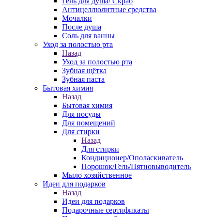
Гель для душа/ Скраб
Антицеллюлитные средства
Мочалки
После душа
Соль для ванны
Уход за полостью рта
Назад
Уход за полостью рта
Зубная щётка
Зубная паста
Бытовая химия
Назад
Бытовая химия
Для посуды
Для помещений
Для стирки
Назад
Для стирки
Кондиционер/Ополаскиватель
Порошок/Гель/Пятновыводитель
Мыло хозяйственное
Идеи для подарков
Назад
Идеи для подарков
Подарочные сертификаты