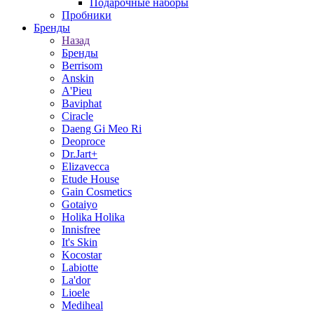
Подарочные наборы
Пробники
Бренды
Назад
Бренды
Berrisom
Anskin
A'Pieu
Baviphat
Ciracle
Daeng Gi Meo Ri
Deoproce
Dr.Jart+
Elizavecca
Etude House
Gain Cosmetics
Gotaiyo
Holika Holika
Innisfree
It's Skin
Kocostar
Labiotte
La'dor
Lioele
Mediheal