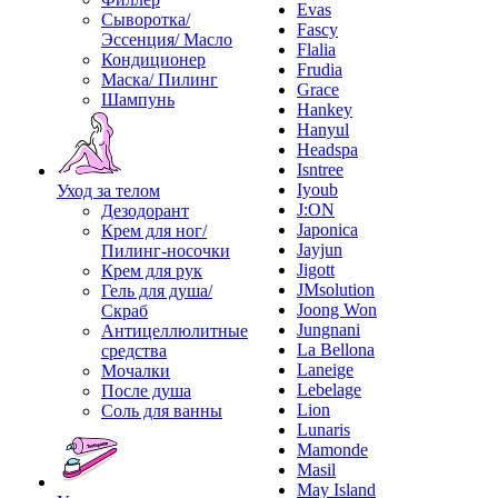
Evas
Сыворотка/
Fascy
Эссенция/ Масло
Flalia
Кондиционер
Frudia
Маска/ Пилинг
Grace
Шампунь
Hankey
Hanyul
Headspa
Isntree
Iyoub
Уход за телом
J:ON
Дезодорант
Japonica
Крем для ног/
Jayjun
Пилинг-носочки
Jigott
Крем для рук
JMsolution
Гель для душа/
Joong Won
Скраб
Jungnani
Антицеллюлитные
La Bellona
средства
Laneige
Мочалки
Lebelage
После душа
Lion
Соль для ванны
Lunaris
Mamonde
Masil
May Island