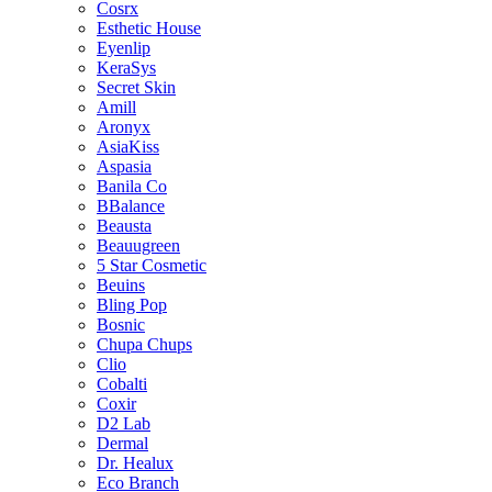
Cosrx
Esthetic House
Eyenlip
KeraSys
Secret Skin
Amill
Aronyx
AsiaKiss
Aspasia
Banila Co
BBalance
Beausta
Beauugreen
5 Star Cosmetic
Beuins
Bling Pop
Bosnic
Chupa Chups
Clio
Cobalti
Coxir
D2 Lab
Dermal
Dr. Healux
Eco Branch