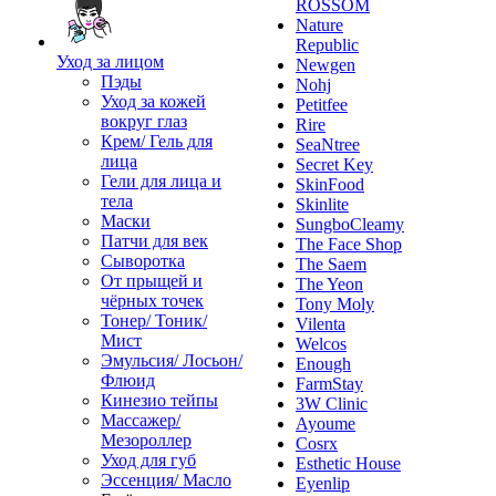
ROSSOM
Nature
Republic
Уход за лицом
Newgen
Пэды
Nohj
Уход за кожей
Petitfee
вокруг глаз
Rire
Крем/ Гель для
SeaNtree
лица
Secret Key
Гели для лица и
SkinFood
тела
Skinlite
Маски
SungboCleamy
Патчи для век
The Face Shop
Сыворотка
The Saem
От прыщей и
The Yeon
чёрных точек
Tony Moly
Тонер/ Тоник/
Vilenta
Мист
Welcos
Эмульсия/ Лосьон/
Enough
Флюид
FarmStay
Кинезио тейпы
3W Clinic
Массажер/
Ayoume
Мезороллер
Cosrx
Уход для губ
Esthetic House
Эссенция/ Масло
Eyenlip