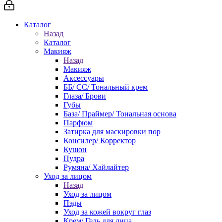
Каталог
Назад
Каталог
Макияж
Назад
Макияж
Аксессуары
ББ/ СС/ Тональный крем
Глаза/ Брови
Губы
База/ Праймер/ Тональная основа
Парфюм
Затирка для маскировки пор
Консилер/ Корректор
Кушон
Пудра
Румяна/ Хайлайтер
Уход за лицом
Назад
Уход за лицом
Пэды
Уход за кожей вокруг глаз
Крем/ Гель для лица