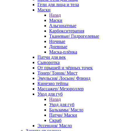
Гели для лица и тела
Маски
Назад
Маски
Альгинатные
Карбокситерапия
Тканевые/ Гидрогелевые
Ночные
Дневные
Маска-плёнка
Патчи для век
Сыворотка
От прыщей и чёрных точек
Тонер/ Тоник/ Мист
Эмульсия/ Лосьон/ Флюид
Кинезио тейпы
Массажер/ Мезороллер
Уход для губ
Назад
Уход для губ
Бальзамы/ Масло
Патчи/ Маски
Скраб
Эссенция/ Масло
Защита от солнца