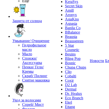
Ещё
KeraSys
Secret Skin
Amill
Aronyx
AsiaKiss
Защита от солнца
Aspasia
Banila Co
BBalance
Beausta
Умывание/ Очищение
Beauugreen
Гидрофильное
5 Star
масло
Cosmetic
Мыло
Beuins
Спонжи/
Bling Pop
Новости
Бл
Аксессуары
Bosnic
Пенки/ Гели/
Chupa Chups
Кремы
Clio
Скраб/ Пилинг
Cobalti
Снятие макияжа
Coxir
D2 Lab
Dermal
Dr. Healux
Eco Branch
Уход за волосами
Ekel
Спрей/ Мист
Ettang
Филлер