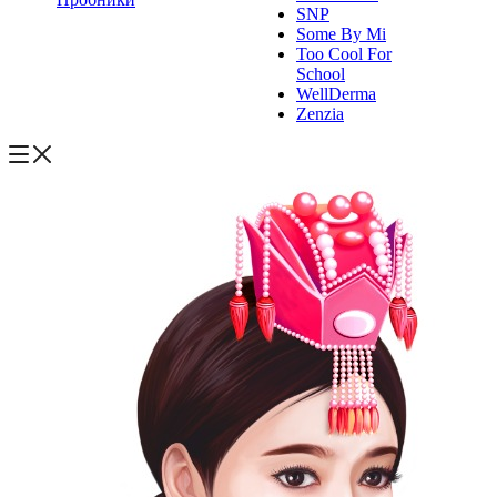
SNP
Some By Mi
Too Cool For
School
WellDerma
Zenzia