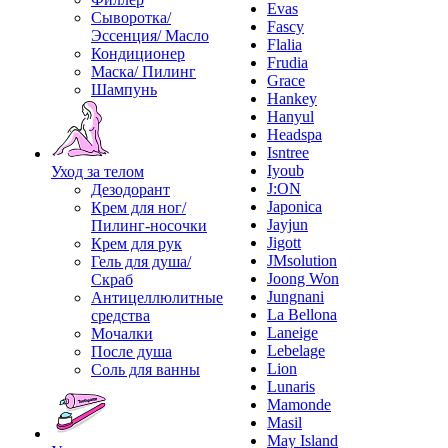
Evas
Сыворотка/
Fascy
Эссенция/ Масло
Flalia
Кондиционер
Frudia
Маска/ Пилинг
Grace
Шампунь
Hankey
Hanyul
Headspa
Isntree
Iyoub
Уход за телом
J:ON
Дезодорант
Japonica
Крем для ног/
Jayjun
Пилинг-носочки
Jigott
Крем для рук
JMsolution
Гель для душа/
Joong Won
Скраб
Jungnani
Антицеллюлитные
La Bellona
средства
Laneige
Мочалки
Lebelage
После душа
Lion
Соль для ванны
Lunaris
Mamonde
Masil
May Island