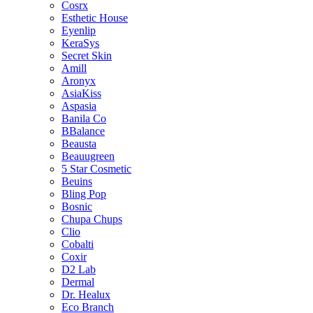
Cosrx
Esthetic House
Eyenlip
KeraSys
Secret Skin
Amill
Aronyx
AsiaKiss
Aspasia
Banila Co
BBalance
Beausta
Beauugreen
5 Star Cosmetic
Beuins
Bling Pop
Bosnic
Chupa Chups
Clio
Cobalti
Coxir
D2 Lab
Dermal
Dr. Healux
Eco Branch