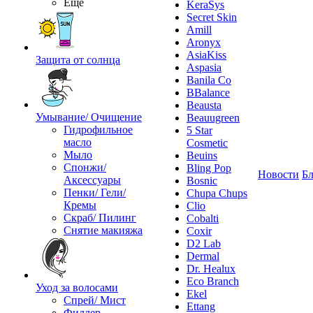
Ещё
KeraSys
Secret Skin
Amill
Aronyx
AsiaKiss
Защита от солнца
Aspasia
Banila Co
BBalance
Beausta
Умывание/ Очищение
Beauugreen
Гидрофильное
5 Star
масло
Cosmetic
Мыло
Beuins
Спонжи/
Bling Pop
Новости
Бл
Аксессуары
Bosnic
Пенки/ Гели/
Chupa Chups
Кремы
Clio
Скраб/ Пилинг
Cobalti
Снятие макияжа
Coxir
D2 Lab
Dermal
Dr. Healux
Eco Branch
Уход за волосами
Ekel
Спрей/ Мист
Ettang
Филлер