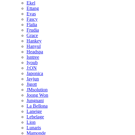
Ekel
Ettang
Evas
Fascy
Flalia
Frudia
Grace
Hankey
Hanyul
Headspa
Isntree
Iyoub
J:ON
Japonica
Jayjun
Jigott
JMsolution
Joong Won
Jungnani
La Bellona
Laneige
Lebelage
Lion
Lunaris
Mamonde