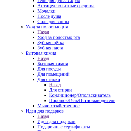
Гель для душа/ Скраб
Антицеллюлитные средства
Мочалки
После душа
Соль для ванны
Уход за полостью рта
Назад
Уход за полостью рта
Зубная щётка
Зубная паста
Бытовая химия
Назад
Бытовая химия
Для посуды
Для помещений
Для стирки
Назад
Для стирки
Кондиционер/Ополаскиватель
Порошок/Гель/Пятновыводитель
Мыло хозяйственное
Идеи для подарков
Назад
Идеи для подарков
Подарочные сертификаты