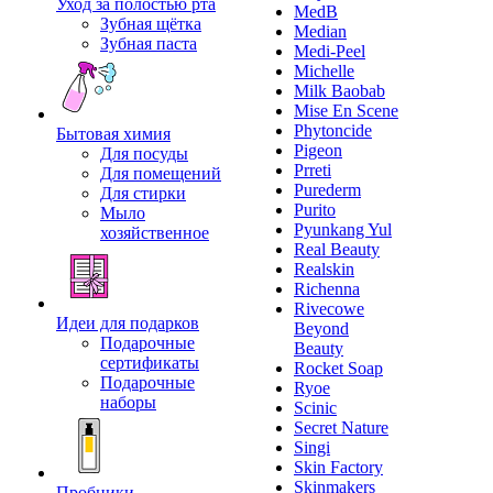
Уход за полостью рта
MedB
Зубная щётка
Median
Зубная паста
Medi-Peel
Michelle
Milk Baobab
Mise En Scene
Phytoncide
Бытовая химия
Pigeon
Для посуды
Prreti
Для помещений
Purederm
Для стирки
Purito
Мыло
Pyunkang Yul
хозяйственное
Real Beauty
Realskin
Richenna
Rivecowe
Идеи для подарков
Beyond
Подарочные
Beauty
сертификаты
Rocket Soap
Подарочные
Ryoe
наборы
Scinic
Secret Nature
Singi
Skin Factory
Skinmakers
Пробники