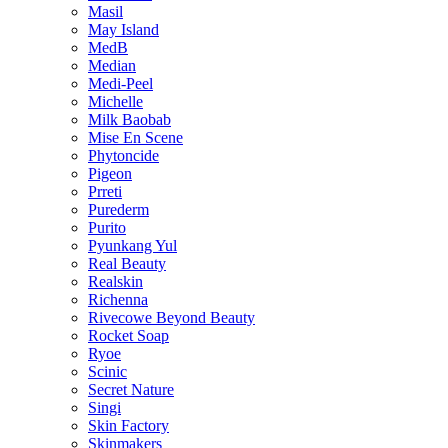
Masil
May Island
MedB
Median
Medi-Peel
Michelle
Milk Baobab
Mise En Scene
Phytoncide
Pigeon
Prreti
Purederm
Purito
Pyunkang Yul
Real Beauty
Realskin
Richenna
Rivecowe Beyond Beauty
Rocket Soap
Ryoe
Scinic
Secret Nature
Singi
Skin Factory
Skinmakers