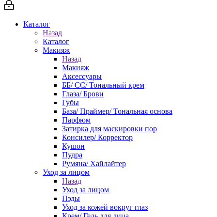
Каталог
Назад
Каталог
Макияж
Назад
Макияж
Аксессуары
ББ/ СС/ Тональный крем
Глаза/ Брови
Губы
База/ Праймер/ Тональная основа
Парфюм
Затирка для маскировки пор
Консилер/ Корректор
Кушон
Пудра
Румяна/ Хайлайтер
Уход за лицом
Назад
Уход за лицом
Пэды
Уход за кожей вокруг глаз
Крем/ Гель для лица