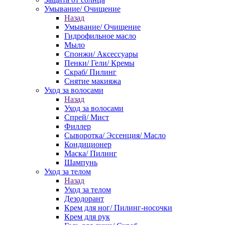
Умывание/ Очищение
Назад
Умывание/ Очищение
Гидрофильное масло
Мыло
Спонжи/ Аксессуары
Пенки/ Гели/ Кремы
Скраб/ Пилинг
Снятие макияжа
Уход за волосами
Назад
Уход за волосами
Спрей/ Мист
Филлер
Сыворотка/ Эссенция/ Масло
Кондиционер
Маска/ Пилинг
Шампунь
Уход за телом
Назад
Уход за телом
Дезодорант
Крем для ног/ Пилинг-носочки
Крем для рук