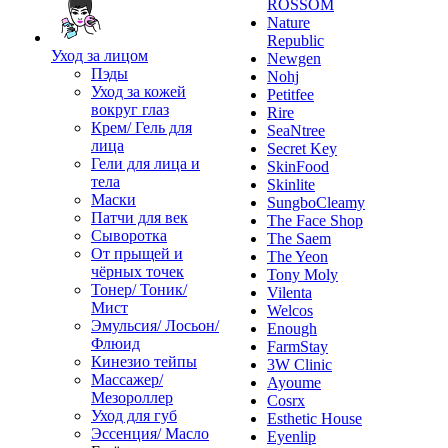
ROSSOM
Nature
Republic
Уход за лицом
Newgen
Пэды
Nohj
Уход за кожей
Petitfee
вокруг глаз
Rire
Крем/ Гель для
SeaNtree
лица
Secret Key
Гели для лица и
SkinFood
тела
Skinlite
Маски
SungboCleamy
Патчи для век
The Face Shop
Сыворотка
The Saem
От прыщей и
The Yeon
чёрных точек
Tony Moly
Тонер/ Тоник/
Vilenta
Мист
Welcos
Эмульсия/ Лосьон/
Enough
Флюид
FarmStay
Кинезио тейпы
3W Clinic
Массажер/
Ayoume
Мезороллер
Cosrx
Уход для губ
Esthetic House
Эссенция/ Масло
Eyenlip