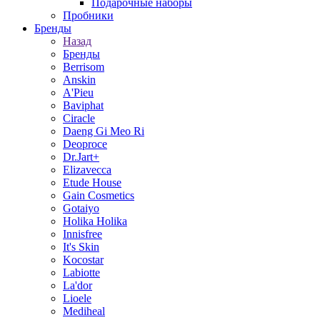
Подарочные наборы
Пробники
Бренды
Назад
Бренды
Berrisom
Anskin
A'Pieu
Baviphat
Ciracle
Daeng Gi Meo Ri
Deoproce
Dr.Jart+
Elizavecca
Etude House
Gain Cosmetics
Gotaiyo
Holika Holika
Innisfree
It's Skin
Kocostar
Labiotte
La'dor
Lioele
Mediheal