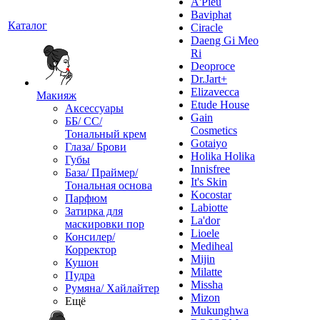
A'Pieu
Baviphat
Каталог
Ciracle
Daeng Gi Meo
Ri
Deoproce
Dr.Jart+
Elizavecca
Макияж
Etude House
Аксессуары
Gain
ББ/ СС/
Cosmetics
Тональный крем
Gotaiyo
Глаза/ Брови
Holika Holika
Губы
Innisfree
База/ Праймер/
It's Skin
Тональная основа
Kocostar
Парфюм
Labiotte
Затирка для
La'dor
маскировки пор
Lioele
Консилер/
Mediheal
Корректор
Mijin
Кушон
Milatte
Пудра
Missha
Румяна/ Хайлайтер
Mizon
Ещё
Mukunghwa