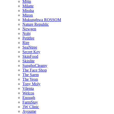
Mijin
Milatte
Missha
Mizon
Mukunghwa ROSSOM
Nature Republic
Newgen
Nohj
Petitfee
Rire
SeaNtree
Secret Key
SkinFood
Skinlite
SungboCleamy
The Face Shop
The Saem
The Yeon
Tony Moly
Vilenta
Welcos
Enough
FarmStay
3W Clinic
Ayoume