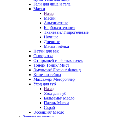
Гели для лица и тела
Маски
Назад
Маски
Альгинатные
Карбокситерапия
Тканевые/ Гидрогелевые
Ночные
Дневные
Маска-плёнка
Патчи для век
Сыворотка
От прыщей и чёрных точек
Тонер/ Тоник/ Мист
Эмульсия/ Лосьон/ Флюид
Кинезио тейпы
Массажер/ Мезороллер
Уход для губ
Назад
Уход для губ
Бальзамы/ Масло
Патчи/ Маски
Скраб
Эссенция/ Масло
Защита от солнца