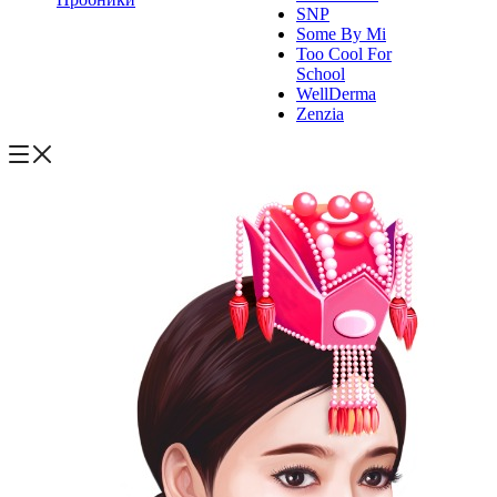
SNP
Some By Mi
Too Cool For
School
WellDerma
Zenzia