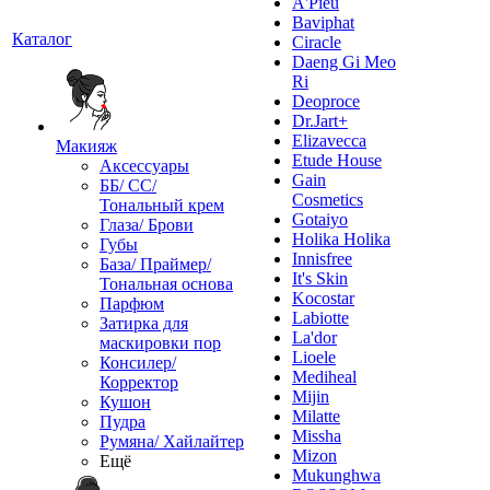
A'Pieu
Baviphat
Каталог
Ciracle
Daeng Gi Meo
Ri
Deoproce
Dr.Jart+
Elizavecca
Макияж
Etude House
Аксессуары
Gain
ББ/ СС/
Cosmetics
Тональный крем
Gotaiyo
Глаза/ Брови
Holika Holika
Губы
Innisfree
База/ Праймер/
It's Skin
Тональная основа
Kocostar
Парфюм
Labiotte
Затирка для
La'dor
маскировки пор
Lioele
Консилер/
Mediheal
Корректор
Mijin
Кушон
Milatte
Пудра
Missha
Румяна/ Хайлайтер
Mizon
Ещё
Mukunghwa