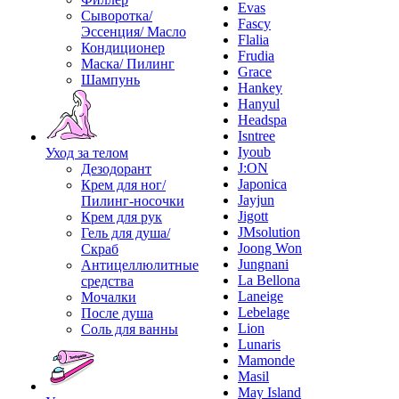
Evas
Сыворотка/
Fascy
Эссенция/ Масло
Flalia
Кондиционер
Frudia
Маска/ Пилинг
Grace
Шампунь
Hankey
Hanyul
Headspa
Isntree
Iyoub
Уход за телом
J:ON
Дезодорант
Japonica
Крем для ног/
Jayjun
Пилинг-носочки
Jigott
Крем для рук
JMsolution
Гель для душа/
Joong Won
Скраб
Jungnani
Антицеллюлитные
La Bellona
средства
Laneige
Мочалки
Lebelage
После душа
Lion
Соль для ванны
Lunaris
Mamonde
Masil
May Island