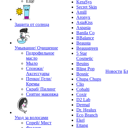
Ещё
KeraSys
Secret Skin
Amill
Aronyx
AsiaKiss
Защита от солнца
Aspasia
Banila Co
BBalance
Beausta
Умывание/ Очищение
Beauugreen
Гидрофильное
5 Star
масло
Cosmetic
Мыло
Beuins
Спонжи/
Bling Pop
Новости
Бл
Аксессуары
Bosnic
Пенки/ Гели/
Chupa Chups
Кремы
Clio
Скраб/ Пилинг
Cobalti
Снятие макияжа
Coxir
D2 Lab
Dermal
Dr. Healux
Eco Branch
Уход за волосами
Ekel
Спрей/ Мист
Ettang
Филлер