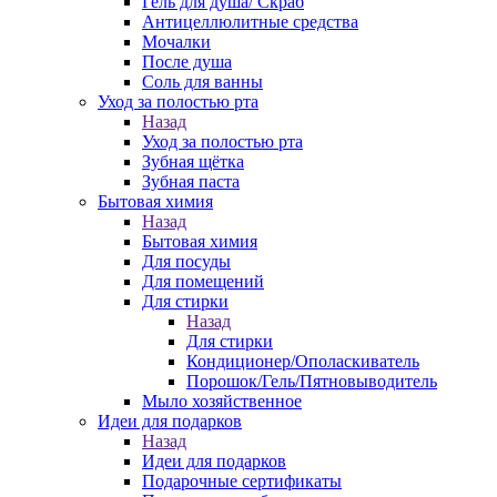
Гель для душа/ Скраб
Антицеллюлитные средства
Мочалки
После душа
Соль для ванны
Уход за полостью рта
Назад
Уход за полостью рта
Зубная щётка
Зубная паста
Бытовая химия
Назад
Бытовая химия
Для посуды
Для помещений
Для стирки
Назад
Для стирки
Кондиционер/Ополаскиватель
Порошок/Гель/Пятновыводитель
Мыло хозяйственное
Идеи для подарков
Назад
Идеи для подарков
Подарочные сертификаты