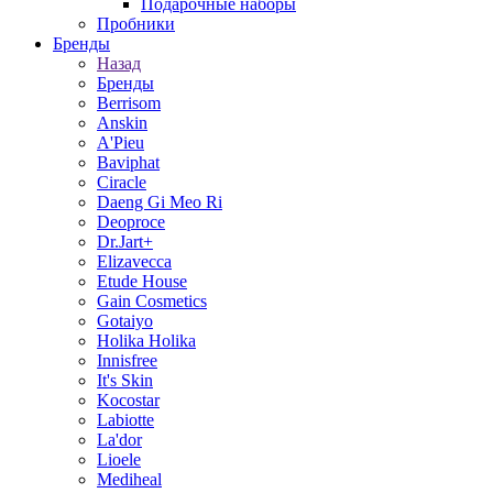
Подарочные наборы
Пробники
Бренды
Назад
Бренды
Berrisom
Anskin
A'Pieu
Baviphat
Ciracle
Daeng Gi Meo Ri
Deoproce
Dr.Jart+
Elizavecca
Etude House
Gain Cosmetics
Gotaiyo
Holika Holika
Innisfree
It's Skin
Kocostar
Labiotte
La'dor
Lioele
Mediheal