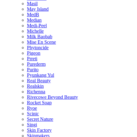
Masil
May Island
MedB
Median
Medi-Peel
Michelle
Milk Baobab
Mise En Scene
Phytoncide
Pigeon
Prreti
Purederm
Purito
Pyunkang Yul
Real Beauty
Realskin
Richenna
Rivecowe Beyond Beauty
Rocket Soap
Ryoe
Scinic
Secret Nature
Singi
Skin Factory
Skinmakers