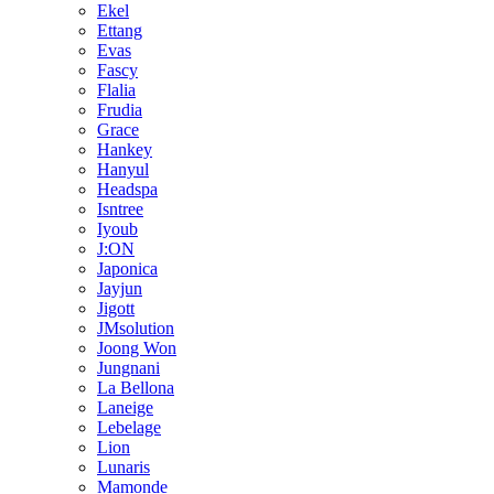
Ekel
Ettang
Evas
Fascy
Flalia
Frudia
Grace
Hankey
Hanyul
Headspa
Isntree
Iyoub
J:ON
Japonica
Jayjun
Jigott
JMsolution
Joong Won
Jungnani
La Bellona
Laneige
Lebelage
Lion
Lunaris
Mamonde