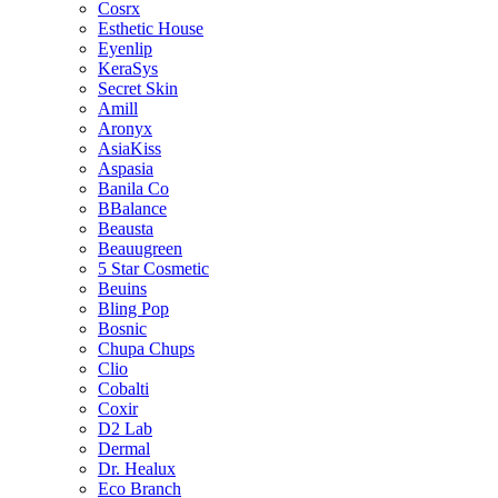
Cosrx
Esthetic House
Eyenlip
KeraSys
Secret Skin
Amill
Aronyx
AsiaKiss
Aspasia
Banila Co
BBalance
Beausta
Beauugreen
5 Star Cosmetic
Beuins
Bling Pop
Bosnic
Chupa Chups
Clio
Cobalti
Coxir
D2 Lab
Dermal
Dr. Healux
Eco Branch