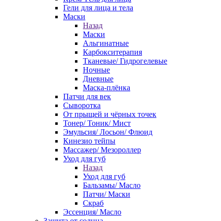
Гели для лица и тела
Маски
Назад
Маски
Альгинатные
Карбокситерапия
Тканевые/ Гидрогелевые
Ночные
Дневные
Маска-плёнка
Патчи для век
Сыворотка
От прыщей и чёрных точек
Тонер/ Тоник/ Мист
Эмульсия/ Лосьон/ Флюид
Кинезио тейпы
Массажер/ Мезороллер
Уход для губ
Назад
Уход для губ
Бальзамы/ Масло
Патчи/ Маски
Скраб
Эссенция/ Масло
Защита от солнца