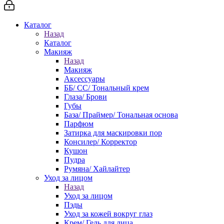
Каталог
Назад
Каталог
Макияж
Назад
Макияж
Аксессуары
ББ/ СС/ Тональный крем
Глаза/ Брови
Губы
База/ Праймер/ Тональная основа
Парфюм
Затирка для маскировки пор
Консилер/ Корректор
Кушон
Пудра
Румяна/ Хайлайтер
Уход за лицом
Назад
Уход за лицом
Пэды
Уход за кожей вокруг глаз
Крем/ Гель для лица