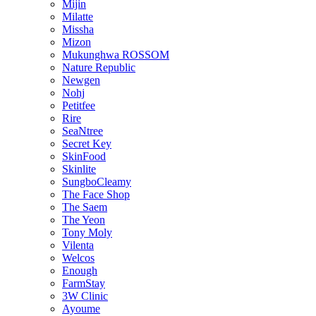
Mijin
Milatte
Missha
Mizon
Mukunghwa ROSSOM
Nature Republic
Newgen
Nohj
Petitfee
Rire
SeaNtree
Secret Key
SkinFood
Skinlite
SungboCleamy
The Face Shop
The Saem
The Yeon
Tony Moly
Vilenta
Welcos
Enough
FarmStay
3W Clinic
Ayoume