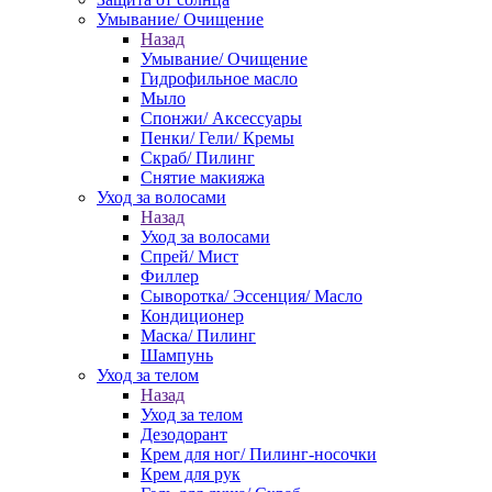
Умывание/ Очищение
Назад
Умывание/ Очищение
Гидрофильное масло
Мыло
Спонжи/ Аксессуары
Пенки/ Гели/ Кремы
Скраб/ Пилинг
Снятие макияжа
Уход за волосами
Назад
Уход за волосами
Спрей/ Мист
Филлер
Сыворотка/ Эссенция/ Масло
Кондиционер
Маска/ Пилинг
Шампунь
Уход за телом
Назад
Уход за телом
Дезодорант
Крем для ног/ Пилинг-носочки
Крем для рук