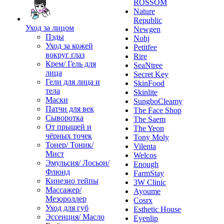
ROSSOM
Nature
Republic
Уход за лицом
Newgen
Пэды
Nohj
Уход за кожей
Petitfee
вокруг глаз
Rire
Крем/ Гель для
SeaNtree
лица
Secret Key
Гели для лица и
SkinFood
тела
Skinlite
Маски
SungboCleamy
Патчи для век
The Face Shop
Сыворотка
The Saem
От прыщей и
The Yeon
чёрных точек
Tony Moly
Тонер/ Тоник/
Vilenta
Мист
Welcos
Эмульсия/ Лосьон/
Enough
Флюид
FarmStay
Кинезио тейпы
3W Clinic
Массажер/
Ayoume
Мезороллер
Cosrx
Уход для губ
Esthetic House
Эссенция/ Масло
Eyenlip