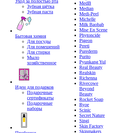
Уход за полостью рта
MedB
Зубная щётка
Median
Зубная паста
Medi-Peel
Michelle
Milk Baobab
Mise En Scene
Phytoncide
Бытовая химия
Pigeon
Для посуды
Prreti
Для помещений
Purederm
Для стирки
Purito
Мыло
Pyunkang Yul
хозяйственное
Real Beauty
Realskin
Richenna
Rivecowe
Идеи для подарков
Beyond
Подарочные
Beauty
сертификаты
Rocket Soap
Подарочные
Ryoe
наборы
Scinic
Secret Nature
Singi
Skin Factory
Skinmakers
Пробники