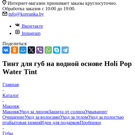
Интернет-магазин принимает заказы круглосуточно.
Обработка заказов с 10:00 до 19:00.
info@koreanka.by
Вконтакте
Instagram
Поделиться
Тинт для губ на водной основе Holi Pop
Water Tint
Главная
-
Каталог
-
Макияж
Макияж
Уход за лицом
Защита от солнца
Умывание/
Очищение
Уход за волосами
Уход за телом
Уход за полостью
рта
Бытовая химия
Идеи для подарков
Пробники
-
Губы