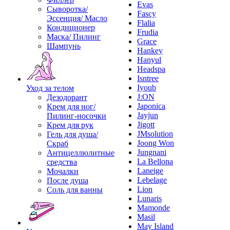
Evas
Сыворотка/
Fascy
Эссенция/ Масло
Flalia
Кондиционер
Frudia
Маска/ Пилинг
Grace
Шампунь
Hankey
Hanyul
Headspa
Isntree
Iyoub
Уход за телом
J:ON
Дезодорант
Japonica
Крем для ног/
Jayjun
Пилинг-носочки
Jigott
Крем для рук
JMsolution
Гель для душа/
Joong Won
Скраб
Jungnani
Антицеллюлитные
La Bellona
средства
Laneige
Мочалки
Lebelage
После душа
Lion
Соль для ванны
Lunaris
Mamonde
Masil
May Island