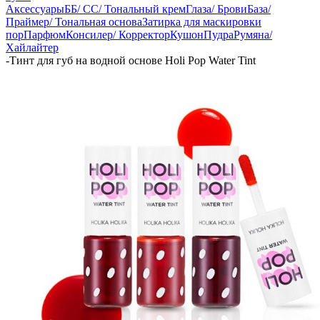
Аксессуары
ББ/ СС/ Тональный крем
Глаза/ Брови
База/
Праймер/ Тональная основа
Затирка для маскировки
пор
Парфюм
Консилер/ Корректор
Кушон
Пудра
Румяна/
Хайлайтер
-
Тинт для губ на водной основе Holi Pop Water Tint