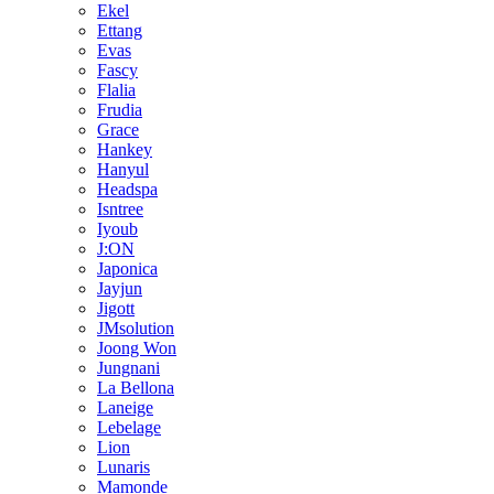
Ekel
Ettang
Evas
Fascy
Flalia
Frudia
Grace
Hankey
Hanyul
Headspa
Isntree
Iyoub
J:ON
Japonica
Jayjun
Jigott
JMsolution
Joong Won
Jungnani
La Bellona
Laneige
Lebelage
Lion
Lunaris
Mamonde