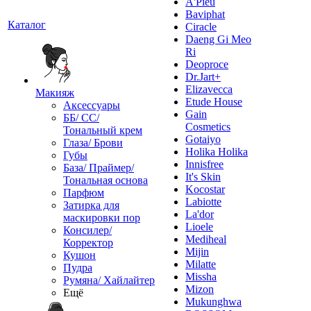
A'Pieu
Baviphat
Каталог
Ciracle
Daeng Gi Meo
Ri
Deoproce
Dr.Jart+
Elizavecca
Макияж
Etude House
Аксессуары
Gain
ББ/ СС/
Cosmetics
Тональный крем
Gotaiyo
Глаза/ Брови
Holika Holika
Губы
Innisfree
База/ Праймер/
It's Skin
Тональная основа
Kocostar
Парфюм
Labiotte
Затирка для
La'dor
маскировки пор
Lioele
Консилер/
Mediheal
Корректор
Mijin
Кушон
Milatte
Пудра
Missha
Румяна/ Хайлайтер
Mizon
Ещё
Mukunghwa