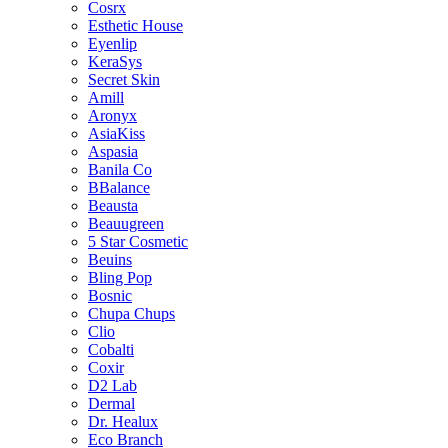
Cosrx
Esthetic House
Eyenlip
KeraSys
Secret Skin
Amill
Aronyx
AsiaKiss
Aspasia
Banila Co
BBalance
Beausta
Beauugreen
5 Star Cosmetic
Beuins
Bling Pop
Bosnic
Chupa Chups
Clio
Cobalti
Coxir
D2 Lab
Dermal
Dr. Healux
Eco Branch