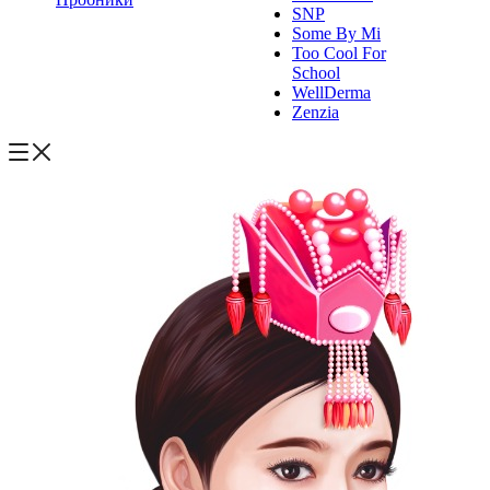
SNP
Some By Mi
Too Cool For
School
WellDerma
Zenzia