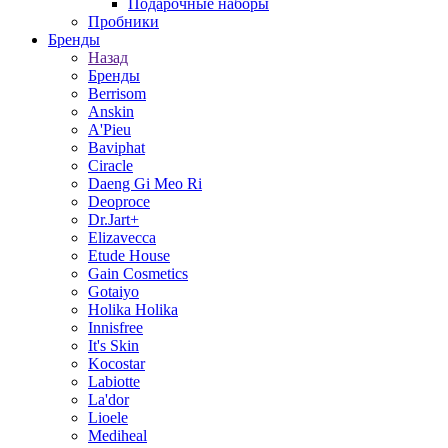
Подарочные наборы
Пробники
Бренды
Назад
Бренды
Berrisom
Anskin
A'Pieu
Baviphat
Ciracle
Daeng Gi Meo Ri
Deoproce
Dr.Jart+
Elizavecca
Etude House
Gain Cosmetics
Gotaiyo
Holika Holika
Innisfree
It's Skin
Kocostar
Labiotte
La'dor
Lioele
Mediheal