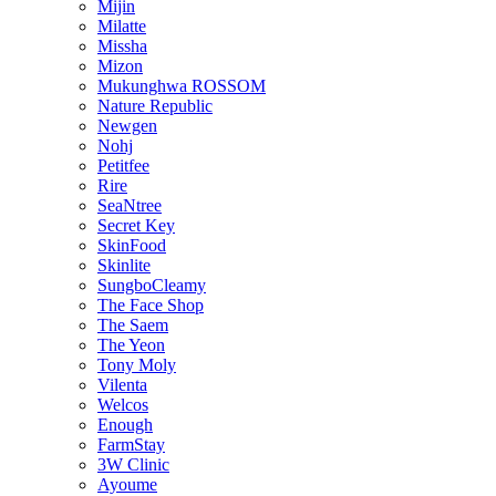
Mijin
Milatte
Missha
Mizon
Mukunghwa ROSSOM
Nature Republic
Newgen
Nohj
Petitfee
Rire
SeaNtree
Secret Key
SkinFood
Skinlite
SungboCleamy
The Face Shop
The Saem
The Yeon
Tony Moly
Vilenta
Welcos
Enough
FarmStay
3W Clinic
Ayoume