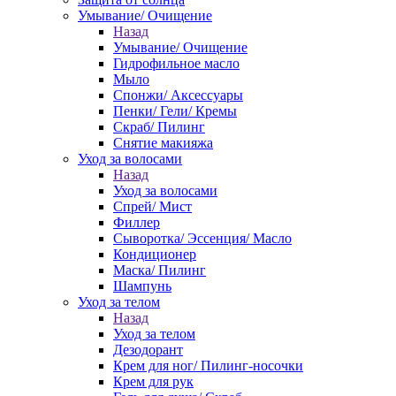
Умывание/ Очищение
Назад
Умывание/ Очищение
Гидрофильное масло
Мыло
Спонжи/ Аксессуары
Пенки/ Гели/ Кремы
Скраб/ Пилинг
Снятие макияжа
Уход за волосами
Назад
Уход за волосами
Спрей/ Мист
Филлер
Сыворотка/ Эссенция/ Масло
Кондиционер
Маска/ Пилинг
Шампунь
Уход за телом
Назад
Уход за телом
Дезодорант
Крем для ног/ Пилинг-носочки
Крем для рук