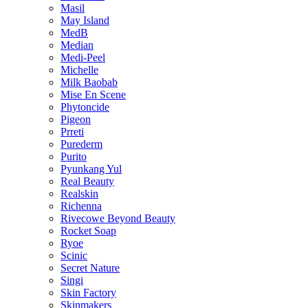
Masil
May Island
MedB
Median
Medi-Peel
Michelle
Milk Baobab
Mise En Scene
Phytoncide
Pigeon
Prreti
Purederm
Purito
Pyunkang Yul
Real Beauty
Realskin
Richenna
Rivecowe Beyond Beauty
Rocket Soap
Ryoe
Scinic
Secret Nature
Singi
Skin Factory
Skinmakers