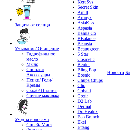
Ещё
KeraSys
Secret Skin
Amill
Aronyx
AsiaKiss
Защита от солнца
Aspasia
Banila Co
BBalance
Beausta
Умывание/ Очищение
Beauugreen
Гидрофильное
5 Star
масло
Cosmetic
Мыло
Beuins
Спонжи/
Bling Pop
Новости
Бл
Аксессуары
Bosnic
Пенки/ Гели/
Chupa Chups
Кремы
Clio
Скраб/ Пилинг
Cobalti
Снятие макияжа
Coxir
D2 Lab
Dermal
Dr. Healux
Eco Branch
Уход за волосами
Ekel
Спрей/ Мист
Ettang
Филлер