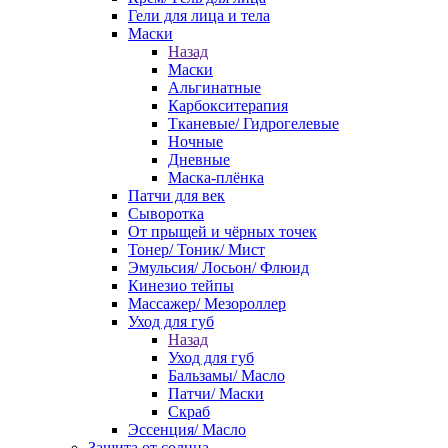
Гели для лица и тела
Маски
Назад
Маски
Альгинатные
Карбокситерапия
Тканевые/ Гидрогелевые
Ночные
Дневные
Маска-плёнка
Патчи для век
Сыворотка
От прыщей и чёрных точек
Тонер/ Тоник/ Мист
Эмульсия/ Лосьон/ Флюид
Кинезио тейпы
Массажер/ Мезороллер
Уход для губ
Назад
Уход для губ
Бальзамы/ Масло
Патчи/ Маски
Скраб
Эссенция/ Масло
Защита от солнца