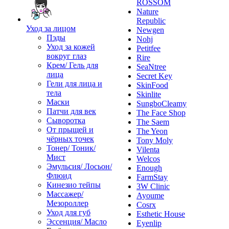
ROSSOM
Nature
Republic
Уход за лицом
Newgen
Пэды
Nohj
Уход за кожей
Petitfee
вокруг глаз
Rire
Крем/ Гель для
SeaNtree
лица
Secret Key
Гели для лица и
SkinFood
тела
Skinlite
Маски
SungboCleamy
Патчи для век
The Face Shop
Сыворотка
The Saem
От прыщей и
The Yeon
чёрных точек
Tony Moly
Тонер/ Тоник/
Vilenta
Мист
Welcos
Эмульсия/ Лосьон/
Enough
Флюид
FarmStay
Кинезио тейпы
3W Clinic
Массажер/
Ayoume
Мезороллер
Cosrx
Уход для губ
Esthetic House
Эссенция/ Масло
Eyenlip