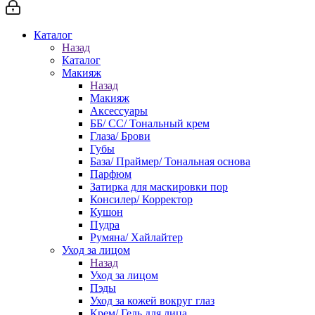
Каталог
Назад
Каталог
Макияж
Назад
Макияж
Аксессуары
ББ/ СС/ Тональный крем
Глаза/ Брови
Губы
База/ Праймер/ Тональная основа
Парфюм
Затирка для маскировки пор
Консилер/ Корректор
Кушон
Пудра
Румяна/ Хайлайтер
Уход за лицом
Назад
Уход за лицом
Пэды
Уход за кожей вокруг глаз
Крем/ Гель для лица