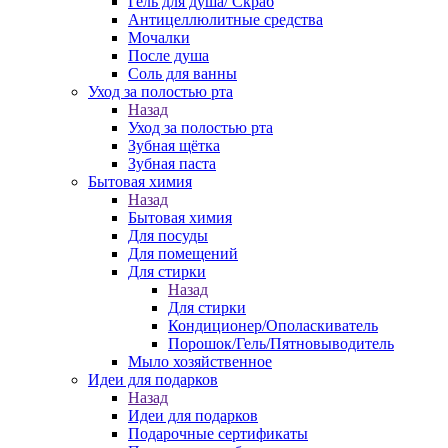
Гель для душа/ Скраб
Антицеллюлитные средства
Мочалки
После душа
Соль для ванны
Уход за полостью рта
Назад
Уход за полостью рта
Зубная щётка
Зубная паста
Бытовая химия
Назад
Бытовая химия
Для посуды
Для помещений
Для стирки
Назад
Для стирки
Кондиционер/Ополаскиватель
Порошок/Гель/Пятновыводитель
Мыло хозяйственное
Идеи для подарков
Назад
Идеи для подарков
Подарочные сертификаты