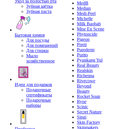
Уход за полостью рта
MedB
Зубная щётка
Median
Зубная паста
Medi-Peel
Michelle
Milk Baobab
Mise En Scene
Phytoncide
Бытовая химия
Pigeon
Для посуды
Prreti
Для помещений
Purederm
Для стирки
Purito
Мыло
Pyunkang Yul
хозяйственное
Real Beauty
Realskin
Richenna
Rivecowe
Идеи для подарков
Beyond
Подарочные
Beauty
сертификаты
Rocket Soap
Подарочные
Ryoe
наборы
Scinic
Secret Nature
Singi
Skin Factory
Skinmakers
Пробники