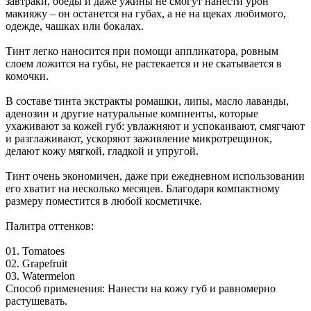
завтраки, обеды и даже ужины не смогут нанести урон
макияжу – он останется на губах, а не на щеках любимого,
одежде, чашках или бокалах.
Тинт легко наносится при помощи аппликатора, ровным
слоем ложится на губы, не растекается и не скатывается в
комочки.
В составе тинта экстракты ромашки, липы, масло лаванды,
аденозин и другие натуральные компненты, которые
ухаживают за кожей губ: увлажняют и успокаивают, смягчают
и разглаживают, ускоряют заживление микротрещинок,
делают кожу мягкой, гладкой и упругой.
Тинт очень экономичен, даже при ежедневном использовании
его хватит на несколько месяцев. Благодаря компактному
размеру поместится в любой косметичке.
Палитра оттенков:
01. Tomatoes
02. Grapefruit
03. Watermelon
Способ применения: Нанести на кожу губ и равномерно
растушевать.