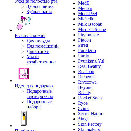
Уход за полостью рта
MedB
Зубная щётка
Median
Зубная паста
Medi-Peel
Michelle
Milk Baobab
Mise En Scene
Phytoncide
Бытовая химия
Pigeon
Для посуды
Prreti
Для помещений
Purederm
Для стирки
Purito
Мыло
Pyunkang Yul
хозяйственное
Real Beauty
Realskin
Richenna
Rivecowe
Идеи для подарков
Beyond
Подарочные
Beauty
сертификаты
Rocket Soap
Подарочные
Ryoe
наборы
Scinic
Secret Nature
Singi
Skin Factory
Skinmakers
Пробники