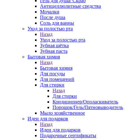
Гель для душа/ Скраб
Антицеллюлитные средства
Мочалки
После душа
Соль для ванны
Уход за полостью рта
Назад
Уход за полостью рта
Зубная щётка
Зубная паста
Бытовая химия
Назад
Бытовая химия
Для посуды
Для помещений
Для стирки
Назад
Для стирки
Кондиционер/Ополаскиватель
Порошок/Гель/Пятновыводитель
Мыло хозяйственное
Идеи для подарков
Назад
Идеи для подарков
Подарочные сертификаты