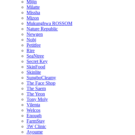
Mijin
Milatte
Missha
Mizon
Mukunghwa ROSSOM
Nature Republic
Newgen
Nohj
Petitfee
Rire
SeaNtree
Secret Key
SkinFood
Skinlite
SungboCleamy
The Face Shop
The Saem
The Yeon
Tony Moly
Vilenta
Welcos
Enough
FarmStay
3W Clinic
Ayoume