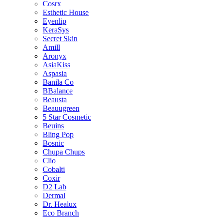
Cosrx
Esthetic House
Eyenlip
KeraSys
Secret Skin
Amill
Aronyx
AsiaKiss
Aspasia
Banila Co
BBalance
Beausta
Beauugreen
5 Star Cosmetic
Beuins
Bling Pop
Bosnic
Chupa Chups
Clio
Cobalti
Coxir
D2 Lab
Dermal
Dr. Healux
Eco Branch