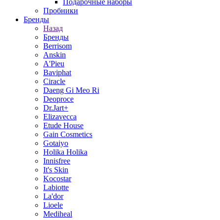
Подарочные наборы
Пробники
Бренды
Назад
Бренды
Berrisom
Anskin
A'Pieu
Baviphat
Ciracle
Daeng Gi Meo Ri
Deoproce
Dr.Jart+
Elizavecca
Etude House
Gain Cosmetics
Gotaiyo
Holika Holika
Innisfree
It's Skin
Kocostar
Labiotte
La'dor
Lioele
Mediheal