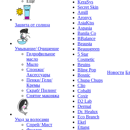
Ещё
KeraSys
Secret Skin
Amill
Aronyx
AsiaKiss
Защита от солнца
Aspasia
Banila Co
BBalance
Beausta
Умывание/ Очищение
Beauugreen
Гидрофильное
5 Star
масло
Cosmetic
Мыло
Beuins
Спонжи/
Bling Pop
Новости
Бл
Аксессуары
Bosnic
Пенки/ Гели/
Chupa Chups
Кремы
Clio
Скраб/ Пилинг
Cobalti
Снятие макияжа
Coxir
D2 Lab
Dermal
Dr. Healux
Eco Branch
Уход за волосами
Ekel
Спрей/ Мист
Ettang
Филлер