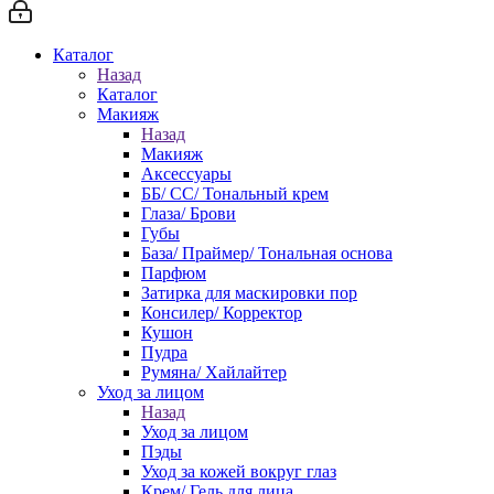
Каталог
Назад
Каталог
Макияж
Назад
Макияж
Аксессуары
ББ/ СС/ Тональный крем
Глаза/ Брови
Губы
База/ Праймер/ Тональная основа
Парфюм
Затирка для маскировки пор
Консилер/ Корректор
Кушон
Пудра
Румяна/ Хайлайтер
Уход за лицом
Назад
Уход за лицом
Пэды
Уход за кожей вокруг глаз
Крем/ Гель для лица