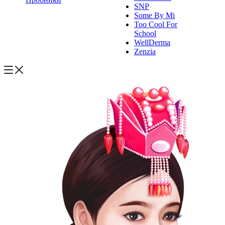
SNP
Some By Mi
Too Cool For
School
WellDerma
Zenzia