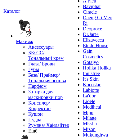
A'Pieu
Baviphat
Каталог
Ciracle
Daeng Gi Meo
Ri
Deoproce
Dr.Jart+
Elizavecca
Макияж
Etude House
Аксессуары
Gain
ББ/ СС/
Cosmetics
Тональный крем
Gotaiyo
Глаза/ Брови
Holika Holika
Губы
Innisfree
База/ Праймер/
It's Skin
Тональная основа
Kocostar
Парфюм
Labiotte
Затирка для
La'dor
маскировки пор
Lioele
Консилер/
Mediheal
Корректор
Mijin
Кушон
Milatte
Пудра
Missha
Румяна/ Хайлайтер
Mizon
Ещё
Mukunghwa