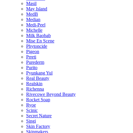
Masil
May Island
MedB
Median
Medi-Peel
Michelle
Milk Baobab
Mise En Scene
Phytoncide
Pigeon
Prreti
Purederm
Purito
Pyunkang Yul
Real Beauty
Realskin
Richenna
Rivecowe Beyond Beauty
Rocket Soap
Ryoe
Scinic
Secret Nature
Singi
Skin Factory
Skinmakers