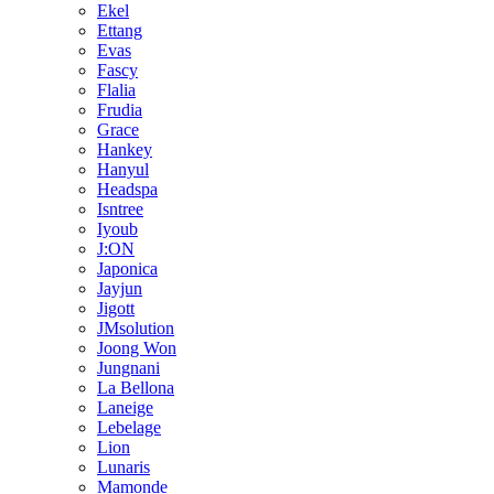
Ekel
Ettang
Evas
Fascy
Flalia
Frudia
Grace
Hankey
Hanyul
Headspa
Isntree
Iyoub
J:ON
Japonica
Jayjun
Jigott
JMsolution
Joong Won
Jungnani
La Bellona
Laneige
Lebelage
Lion
Lunaris
Mamonde