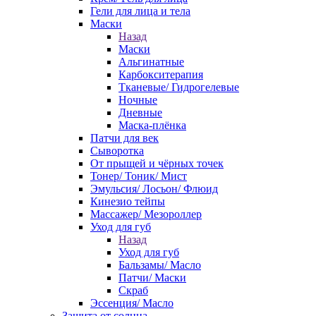
Гели для лица и тела
Маски
Назад
Маски
Альгинатные
Карбокситерапия
Тканевые/ Гидрогелевые
Ночные
Дневные
Маска-плёнка
Патчи для век
Сыворотка
От прыщей и чёрных точек
Тонер/ Тоник/ Мист
Эмульсия/ Лосьон/ Флюид
Кинезио тейпы
Массажер/ Мезороллер
Уход для губ
Назад
Уход для губ
Бальзамы/ Масло
Патчи/ Маски
Скраб
Эссенция/ Масло
Защита от солнца