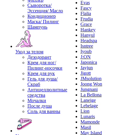
Evas
Сыворотка/
Fascy
Эссенция/ Масло
Flalia
Кондиционер
Frudia
Маска/ Пилинг
Grace
Шампунь
Hankey
Hanyul
Headspa
Isntree
Iyoub
Уход за телом
J:ON
Дезодорант
Japonica
Крем для ног/
Jayjun
Пилинг-носочки
Jigott
Крем для рук
JMsolution
Гель для душа/
Joong Won
Скраб
Jungnani
Антицеллюлитные
La Bellona
средства
Laneige
Мочалки
Lebelage
После душа
Lion
Соль для ванны
Lunaris
Mamonde
Masil
May Island