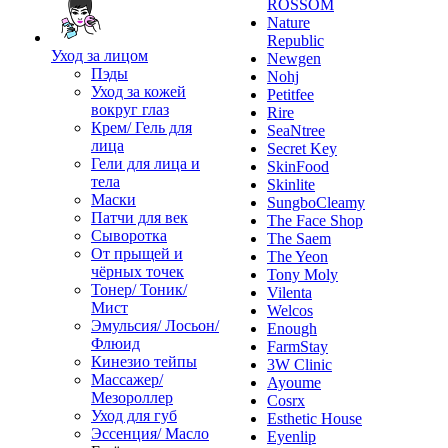
ROSSOM
Nature
Republic
Уход за лицом
Newgen
Пэды
Nohj
Уход за кожей
Petitfee
вокруг глаз
Rire
Крем/ Гель для
SeaNtree
лица
Secret Key
Гели для лица и
SkinFood
тела
Skinlite
Маски
SungboCleamy
Патчи для век
The Face Shop
Сыворотка
The Saem
От прыщей и
The Yeon
чёрных точек
Tony Moly
Тонер/ Тоник/
Vilenta
Мист
Welcos
Эмульсия/ Лосьон/
Enough
Флюид
FarmStay
Кинезио тейпы
3W Clinic
Массажер/
Ayoume
Мезороллер
Cosrx
Уход для губ
Esthetic House
Эссенция/ Масло
Eyenlip