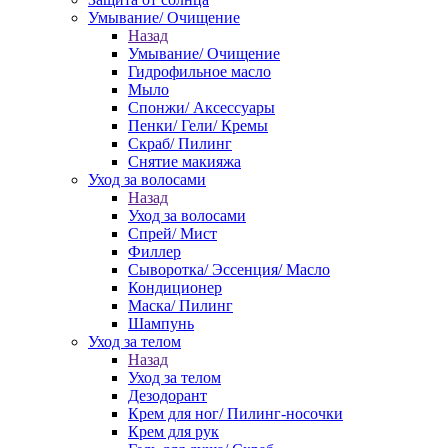
Умывание/ Очищение
Назад
Умывание/ Очищение
Гидрофильное масло
Мыло
Спонжи/ Аксессуары
Пенки/ Гели/ Кремы
Скраб/ Пилинг
Снятие макияжа
Уход за волосами
Назад
Уход за волосами
Спрей/ Мист
Филлер
Сыворотка/ Эссенция/ Масло
Кондиционер
Маска/ Пилинг
Шампунь
Уход за телом
Назад
Уход за телом
Дезодорант
Крем для ног/ Пилинг-носочки
Крем для рук