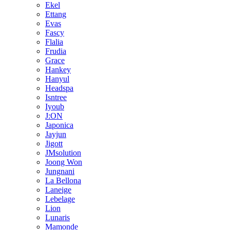
Ekel
Ettang
Evas
Fascy
Flalia
Frudia
Grace
Hankey
Hanyul
Headspa
Isntree
Iyoub
J:ON
Japonica
Jayjun
Jigott
JMsolution
Joong Won
Jungnani
La Bellona
Laneige
Lebelage
Lion
Lunaris
Mamonde