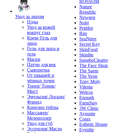
ROSSOM
Nature
Republic
Уход за лицом
Newgen
Пэды
Nohj
Уход за кожей
Petitfee
вокруг глаз
Rire
Крем/ Гель для
SeaNtree
лица
Secret Key
Гели для лица и
SkinFood
тела
Skinlite
Маски
SungboCleamy
Патчи для век
The Face Shop
Сыворотка
The Saem
От прыщей и
The Yeon
чёрных точек
Tony Moly
Тонер/ Тоник/
Vilenta
Мист
Welcos
Эмульсия/ Лосьон/
Enough
Флюид
FarmStay
Кинезио тейпы
3W Clinic
Массажер/
Ayoume
Мезороллер
Cosrx
Уход для губ
Esthetic House
Эссенция/ Масло
Eyenlip