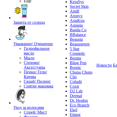
Ещё
KeraSys
Secret Skin
Amill
Aronyx
AsiaKiss
Защита от солнца
Aspasia
Banila Co
BBalance
Beausta
Умывание/ Очищение
Beauugreen
Гидрофильное
5 Star
масло
Cosmetic
Мыло
Beuins
Спонжи/
Bling Pop
Новости
Бл
Аксессуары
Bosnic
Пенки/ Гели/
Chupa Chups
Кремы
Clio
Скраб/ Пилинг
Cobalti
Снятие макияжа
Coxir
D2 Lab
Dermal
Dr. Healux
Eco Branch
Уход за волосами
Ekel
Спрей/ Мист
Ettang
Филлер