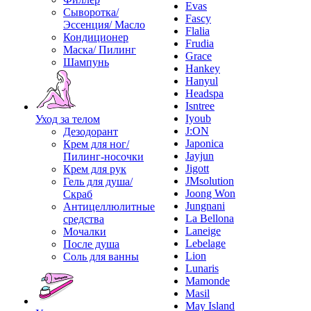
Evas
Сыворотка/
Fascy
Эссенция/ Масло
Flalia
Кондиционер
Frudia
Маска/ Пилинг
Grace
Шампунь
Hankey
Hanyul
Headspa
Isntree
Iyoub
Уход за телом
J:ON
Дезодорант
Japonica
Крем для ног/
Jayjun
Пилинг-носочки
Jigott
Крем для рук
JMsolution
Гель для душа/
Joong Won
Скраб
Jungnani
Антицеллюлитные
La Bellona
средства
Laneige
Мочалки
Lebelage
После душа
Lion
Соль для ванны
Lunaris
Mamonde
Masil
May Island