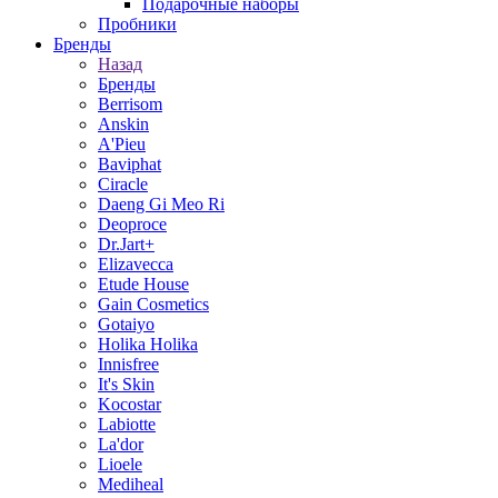
Подарочные наборы
Пробники
Бренды
Назад
Бренды
Berrisom
Anskin
A'Pieu
Baviphat
Ciracle
Daeng Gi Meo Ri
Deoproce
Dr.Jart+
Elizavecca
Etude House
Gain Cosmetics
Gotaiyo
Holika Holika
Innisfree
It's Skin
Kocostar
Labiotte
La'dor
Lioele
Mediheal