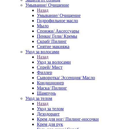
Умывание/ Очищение
Назад
Умывание/ Очищение
Гидрофильное масло
Мыло
Спонжи/ Аксессуары
Пенки/ Гели/ Кремы
Скраб/ Пилинг
Снятие макияжа
Уход за волосами
Назад
Уход за волосами
Спрей/ Мист
Филлер
Сыворотка/ Эссенция/ Масло
Кондиционер
Маска/ Пилинг
Шампунь
Уход за телом
Назад
Уход за телом
Дезодорант
Крем для ног/ Пилинг-носочки
Крем для рук