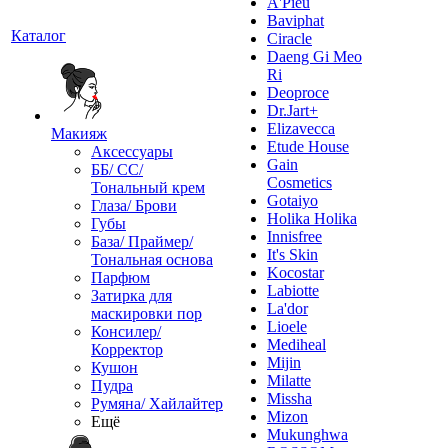
A'Pieu
Baviphat
Каталог
Ciracle
Daeng Gi Meo
Ri
Deoproce
Dr.Jart+
Elizavecca
Макияж
Etude House
Аксессуары
Gain
ББ/ СС/
Cosmetics
Тональный крем
Gotaiyo
Глаза/ Брови
Holika Holika
Губы
Innisfree
База/ Праймер/
It's Skin
Тональная основа
Kocostar
Парфюм
Labiotte
Затирка для
La'dor
маскировки пор
Lioele
Консилер/
Mediheal
Корректор
Mijin
Кушон
Milatte
Пудра
Missha
Румяна/ Хайлайтер
Mizon
Ещё
Mukunghwa