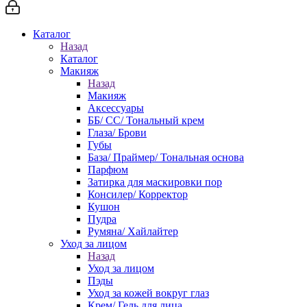
Каталог
Назад
Каталог
Макияж
Назад
Макияж
Аксессуары
ББ/ СС/ Тональный крем
Глаза/ Брови
Губы
База/ Праймер/ Тональная основа
Парфюм
Затирка для маскировки пор
Консилер/ Корректор
Кушон
Пудра
Румяна/ Хайлайтер
Уход за лицом
Назад
Уход за лицом
Пэды
Уход за кожей вокруг глаз
Крем/ Гель для лица