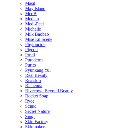
Masil
May Island
MedB
Median
Medi-Peel
Michelle
Milk Baobab
Mise En Scene
Phytoncide
Pigeon
Prreti
Purederm
Purito
Pyunkang Yul
Real Beauty
Realskin
Richenna
Rivecowe Beyond Beauty
Rocket Soap
Ryoe
Scinic
Secret Nature
Singi
Skin Factory
Skinmakers