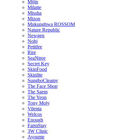
Mijin
Milatte
Missha
Mizon
Mukunghwa ROSSOM
Nature Republic
Newgen
Nohj
Petitfee
Rire
SeaNtree
Secret Key
SkinFood
Skinlite
SungboCleamy
The Face Shop
The Saem
The Yeon
Tony Moly
Vilenta
Welcos
Enough
FarmStay
3W Clinic
Ayoume