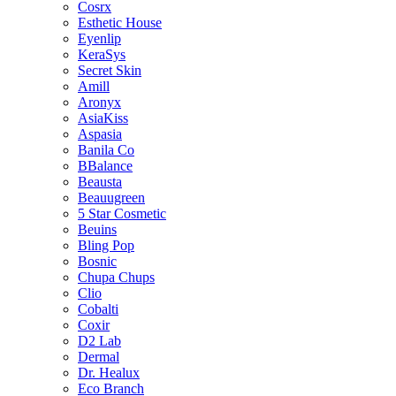
Cosrx
Esthetic House
Eyenlip
KeraSys
Secret Skin
Amill
Aronyx
AsiaKiss
Aspasia
Banila Co
BBalance
Beausta
Beauugreen
5 Star Cosmetic
Beuins
Bling Pop
Bosnic
Chupa Chups
Clio
Cobalti
Coxir
D2 Lab
Dermal
Dr. Healux
Eco Branch