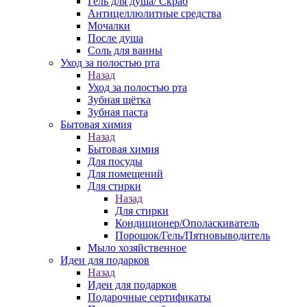
Гель для душа/ Скраб
Антицеллюлитные средства
Мочалки
После душа
Соль для ванны
Уход за полостью рта
Назад
Уход за полостью рта
Зубная щётка
Зубная паста
Бытовая химия
Назад
Бытовая химия
Для посуды
Для помещений
Для стирки
Назад
Для стирки
Кондиционер/Ополаскиватель
Порошок/Гель/Пятновыводитель
Мыло хозяйственное
Идеи для подарков
Назад
Идеи для подарков
Подарочные сертификаты