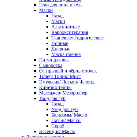
Гели для лица и тела
Маски
Назад
Маски
Альгинатные
Карбокситерапия
Тканевые/ Гидрогелевые
Ночные
Дневные
Маска-плёнка
Патчи для век
Сыворотка
От прыщей и чёрных точек
Тонер/ Тоник/ Мист
Эмульсия/ Лосьон/ Флюид
Кинезио тейпы
Массажер/ Мезороллер
Уход для губ
Назад
Уход для губ
Бальзамы/ Масло
Патчи/ Маски
Скраб
Эссенция/ Масло
Защита от солнца