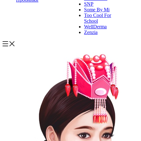
SNP
Some By Mi
Too Cool For
School
WellDerma
Zenzia