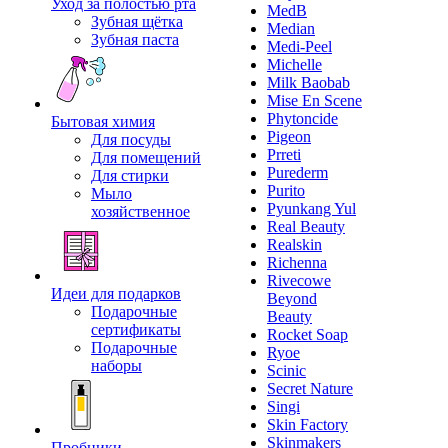
Уход за полостью рта
MedB
Зубная щётка
Median
Зубная паста
Medi-Peel
Michelle
Milk Baobab
Mise En Scene
Phytoncide
Бытовая химия
Pigeon
Для посуды
Prreti
Для помещений
Purederm
Для стирки
Purito
Мыло
Pyunkang Yul
хозяйственное
Real Beauty
Realskin
Richenna
Rivecowe
Идеи для подарков
Beyond
Подарочные
Beauty
сертификаты
Rocket Soap
Подарочные
Ryoe
наборы
Scinic
Secret Nature
Singi
Skin Factory
Skinmakers
Пробники