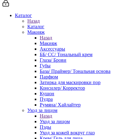
Каталог
Назад
Каталог
Макияж
Назад
Макияж
Аксессуары
ББ/ СС/ Тональный крем
Глаза/ Брови
Губы
База/ Праймер/ Тональная основа
Парфюм
Затирка для маскировки пор
Консилер/ Корректор
Кушон
Пудра
Румяна/ Хайлайтер
Уход за лицом
Назад
Уход за лицом
Пэды
Уход за кожей вокруг глаз
Крем/ Гель для лица