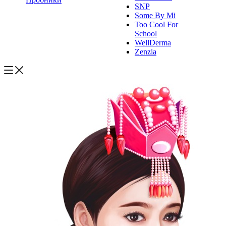
SNP
Some By Mi
Too Cool For
School
WellDerma
Zenzia