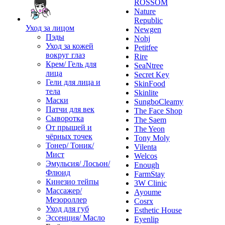
ROSSOM
Nature
Republic
Уход за лицом
Newgen
Пэды
Nohj
Уход за кожей
Petitfee
вокруг глаз
Rire
Крем/ Гель для
SeaNtree
лица
Secret Key
Гели для лица и
SkinFood
тела
Skinlite
Маски
SungboCleamy
Патчи для век
The Face Shop
Сыворотка
The Saem
От прыщей и
The Yeon
чёрных точек
Tony Moly
Тонер/ Тоник/
Vilenta
Мист
Welcos
Эмульсия/ Лосьон/
Enough
Флюид
FarmStay
Кинезио тейпы
3W Clinic
Массажер/
Ayoume
Мезороллер
Cosrx
Уход для губ
Esthetic House
Эссенция/ Масло
Eyenlip