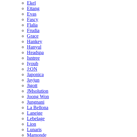
Ekel
Ettang
Evas
Fascy
Flalia
Frudia
Grace
Hankey
Hanyul
Headspa
Isntree
Iyoub
J:ON
Japonica
Jayjun
Jigott
JMsolution
Joong Won
Jungnani
La Bellona
Laneige
Lebelage
Lion
Lunaris
Mamonde