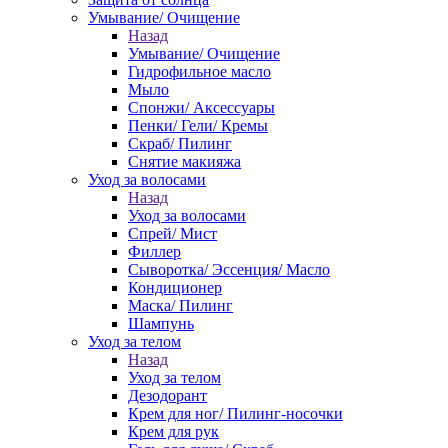
Умывание/ Очищение
Назад
Умывание/ Очищение
Гидрофильное масло
Мыло
Спонжи/ Аксессуары
Пенки/ Гели/ Кремы
Скраб/ Пилинг
Снятие макияжа
Уход за волосами
Назад
Уход за волосами
Спрей/ Мист
Филлер
Сыворотка/ Эссенция/ Масло
Кондиционер
Маска/ Пилинг
Шампунь
Уход за телом
Назад
Уход за телом
Дезодорант
Крем для ног/ Пилинг-носочки
Крем для рук