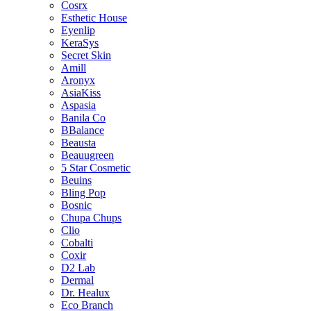
Cosrx
Esthetic House
Eyenlip
KeraSys
Secret Skin
Amill
Aronyx
AsiaKiss
Aspasia
Banila Co
BBalance
Beausta
Beauugreen
5 Star Cosmetic
Beuins
Bling Pop
Bosnic
Chupa Chups
Clio
Cobalti
Coxir
D2 Lab
Dermal
Dr. Healux
Eco Branch