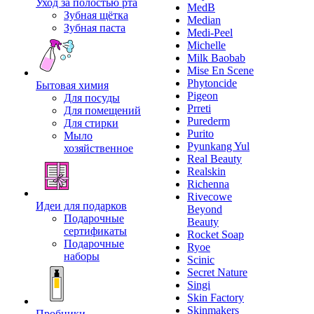
Уход за полостью рта
MedB
Зубная щётка
Median
Зубная паста
Medi-Peel
Michelle
Milk Baobab
Mise En Scene
Phytoncide
Бытовая химия
Pigeon
Для посуды
Prreti
Для помещений
Purederm
Для стирки
Purito
Мыло
Pyunkang Yul
хозяйственное
Real Beauty
Realskin
Richenna
Rivecowe
Идеи для подарков
Beyond
Подарочные
Beauty
сертификаты
Rocket Soap
Подарочные
Ryoe
наборы
Scinic
Secret Nature
Singi
Skin Factory
Skinmakers
Пробники