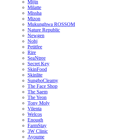
Mijin
Milatte
Missha
Mizon
Mukunghwa ROSSOM
Nature Republic
Newgen
Nohj
Petitfee
Rire
SeaNtree
Secret Key
SkinFood
Skinlite
SungboCleamy
The Face Shop
The Saem
The Yeon
Tony Moly
Vilenta
Welcos
Enough
FarmStay
3W Clinic
Ayoume