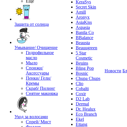
Ещё
KeraSys
Secret Skin
Amill
Aronyx
AsiaKiss
Защита от солнца
Aspasia
Banila Co
BBalance
Beausta
Умывание/ Очищение
Beauugreen
Гидрофильное
5 Star
масло
Cosmetic
Мыло
Beuins
Спонжи/
Bling Pop
Новости
Бл
Аксессуары
Bosnic
Пенки/ Гели/
Chupa Chups
Кремы
Clio
Скраб/ Пилинг
Cobalti
Снятие макияжа
Coxir
D2 Lab
Dermal
Dr. Healux
Eco Branch
Уход за волосами
Ekel
Спрей/ Мист
Ettang
Филлер