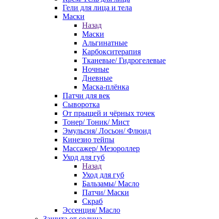
Гели для лица и тела
Маски
Назад
Маски
Альгинатные
Карбокситерапия
Тканевые/ Гидрогелевые
Ночные
Дневные
Маска-плёнка
Патчи для век
Сыворотка
От прыщей и чёрных точек
Тонер/ Тоник/ Мист
Эмульсия/ Лосьон/ Флюид
Кинезио тейпы
Массажер/ Мезороллер
Уход для губ
Назад
Уход для губ
Бальзамы/ Масло
Патчи/ Маски
Скраб
Эссенция/ Масло
Защита от солнца