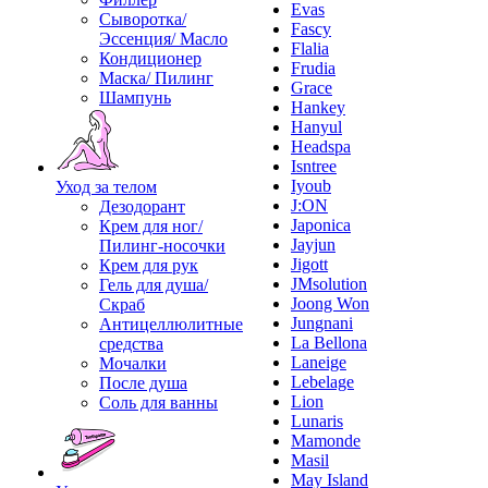
Evas
Сыворотка/
Fascy
Эссенция/ Масло
Flalia
Кондиционер
Frudia
Маска/ Пилинг
Grace
Шампунь
Hankey
Hanyul
Headspa
Isntree
Iyoub
Уход за телом
J:ON
Дезодорант
Japonica
Крем для ног/
Jayjun
Пилинг-носочки
Jigott
Крем для рук
JMsolution
Гель для душа/
Joong Won
Скраб
Jungnani
Антицеллюлитные
La Bellona
средства
Laneige
Мочалки
Lebelage
После душа
Lion
Соль для ванны
Lunaris
Mamonde
Masil
May Island