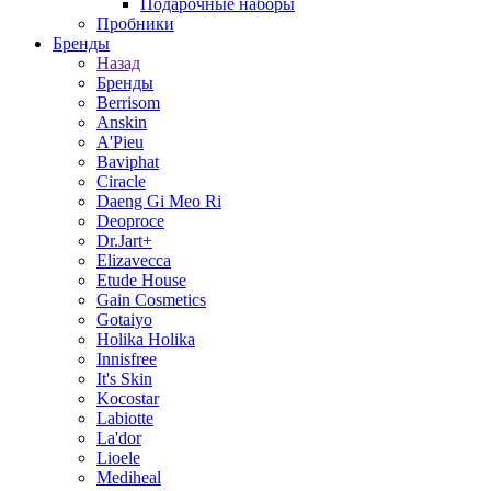
Подарочные наборы
Пробники
Бренды
Назад
Бренды
Berrisom
Anskin
A'Pieu
Baviphat
Ciracle
Daeng Gi Meo Ri
Deoproce
Dr.Jart+
Elizavecca
Etude House
Gain Cosmetics
Gotaiyo
Holika Holika
Innisfree
It's Skin
Kocostar
Labiotte
La'dor
Lioele
Mediheal