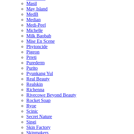
Masil
May Island
MedB
Median
Medi-Peel
Michelle
Milk Baobab
Mise En Scene
Phytoncide
Pigeon
Prreti
Purederm
Purito
Pyunkang Yul
Real Beauty
Realskin
Richenna
Rivecowe Beyond Beauty
Rocket Soap
Ryoe
Scinic
Secret Nature
Singi
Skin Factory
Skinmakers