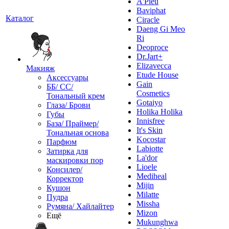
A'Pieu
Baviphat
Каталог
Ciracle
Daeng Gi Meo
Ri
Deoproce
Dr.Jart+
Elizavecca
Макияж
Etude House
Аксессуары
Gain
ББ/ СС/
Cosmetics
Тональный крем
Gotaiyo
Глаза/ Брови
Holika Holika
Губы
Innisfree
База/ Праймер/
It's Skin
Тональная основа
Kocostar
Парфюм
Labiotte
Затирка для
La'dor
маскировки пор
Lioele
Консилер/
Mediheal
Корректор
Mijin
Кушон
Milatte
Пудра
Missha
Румяна/ Хайлайтер
Mizon
Ещё
Mukunghwa