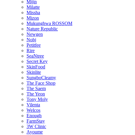
Mijin
Milatte
Missha
Mizon
Mukunghwa ROSSOM
Nature Republic
Newgen
Nohj
Petitfee
Rire
SeaNtree
Secret Key
SkinFood
Skinlite
SungboCleamy
The Face Shop
The Saem
The Yeon
Tony Moly
Vilenta
Welcos
Enough
FarmStay
3W Clinic
Ayoume