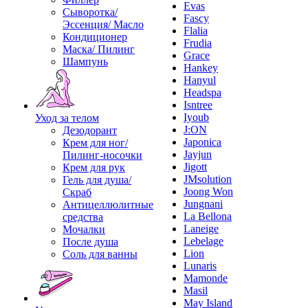
Evas
Сыворотка/
Fascy
Эссенция/ Масло
Flalia
Кондиционер
Frudia
Маска/ Пилинг
Grace
Шампунь
Hankey
Hanyul
Headspa
Isntree
Iyoub
Уход за телом
J:ON
Дезодорант
Japonica
Крем для ног/
Jayjun
Пилинг-носочки
Jigott
Крем для рук
JMsolution
Гель для душа/
Joong Won
Скраб
Jungnani
Антицеллюлитные
La Bellona
средства
Laneige
Мочалки
Lebelage
После душа
Lion
Соль для ванны
Lunaris
Mamonde
Masil
May Island