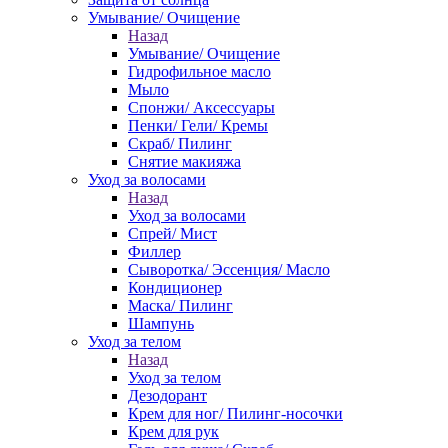
Умывание/ Очищение
Назад
Умывание/ Очищение
Гидрофильное масло
Мыло
Спонжи/ Аксессуары
Пенки/ Гели/ Кремы
Скраб/ Пилинг
Снятие макияжа
Уход за волосами
Назад
Уход за волосами
Спрей/ Мист
Филлер
Сыворотка/ Эссенция/ Масло
Кондиционер
Маска/ Пилинг
Шампунь
Уход за телом
Назад
Уход за телом
Дезодорант
Крем для ног/ Пилинг-носочки
Крем для рук