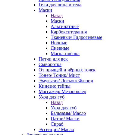
Гели для лица и тела
Маски
Назад
Маски
Альгинатные
Карбокситерапия
Тканевые/ Гидрогелевые
Ночные
Дневные
Маска-плёнка
Патчи для век
Сыворотка
От прыщей и чёрных точек
Тонер/ Тоник/ Мист
Эмульсия/ Лосьон/ Флюид
Кинезио тейпы
Массажер/ Мезороллер
Уход для губ
Назад
Уход для губ
Бальзамы/ Масло
Патчи/ Маски
Скраб
Эссенция/ Масло
Защита от солнца