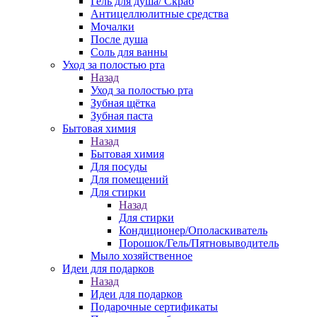
Гель для душа/ Скраб
Антицеллюлитные средства
Мочалки
После душа
Соль для ванны
Уход за полостью рта
Назад
Уход за полостью рта
Зубная щётка
Зубная паста
Бытовая химия
Назад
Бытовая химия
Для посуды
Для помещений
Для стирки
Назад
Для стирки
Кондиционер/Ополаскиватель
Порошок/Гель/Пятновыводитель
Мыло хозяйственное
Идеи для подарков
Назад
Идеи для подарков
Подарочные сертификаты