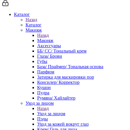
Каталог
Назад
Каталог
Макияж
Назад
Макияж
Аксессуары
ББ/ СС/ Тональный крем
Глаза/ Брови
Губы
База/ Праймер/ Тональная основа
Парфюм
Затирка для маскировки пор
Консилер/ Корректор
Кушон
Пудра
Румяна/ Хайлайтер
Уход за лицом
Назад
Уход за лицом
Пэды
Уход за кожей вокруг глаз
Крем/ Гель для лица