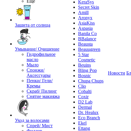
Ещё
KeraSys
Secret Skin
Amill
Aronyx
AsiaKiss
Защита от солнца
Aspasia
Banila Co
BBalance
Beausta
Умывание/ Очищение
Beauugreen
Гидрофильное
5 Star
масло
Cosmetic
Мыло
Beuins
Спонжи/
Bling Pop
Новости
Бл
Аксессуары
Bosnic
Пенки/ Гели/
Chupa Chups
Кремы
Clio
Скраб/ Пилинг
Cobalti
Снятие макияжа
Coxir
D2 Lab
Dermal
Dr. Healux
Eco Branch
Уход за волосами
Ekel
Спрей/ Мист
Ettang
Филлер