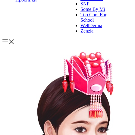
SNP
Some By Mi
Too Cool For
School
WellDerma
Zenzia