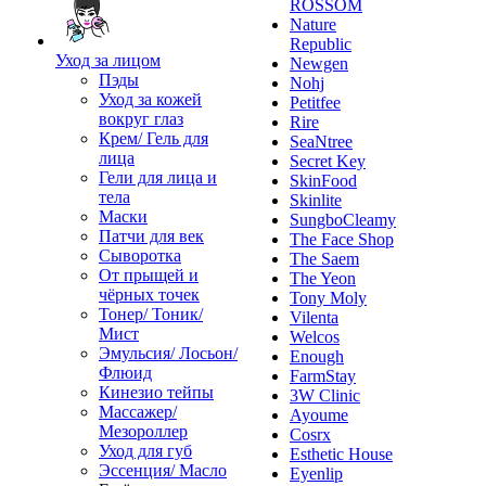
ROSSOM
Nature
Republic
Уход за лицом
Newgen
Пэды
Nohj
Уход за кожей
Petitfee
вокруг глаз
Rire
Крем/ Гель для
SeaNtree
лица
Secret Key
Гели для лица и
SkinFood
тела
Skinlite
Маски
SungboCleamy
Патчи для век
The Face Shop
Сыворотка
The Saem
От прыщей и
The Yeon
чёрных точек
Tony Moly
Тонер/ Тоник/
Vilenta
Мист
Welcos
Эмульсия/ Лосьон/
Enough
Флюид
FarmStay
Кинезио тейпы
3W Clinic
Массажер/
Ayoume
Мезороллер
Cosrx
Уход для губ
Esthetic House
Эссенция/ Масло
Eyenlip