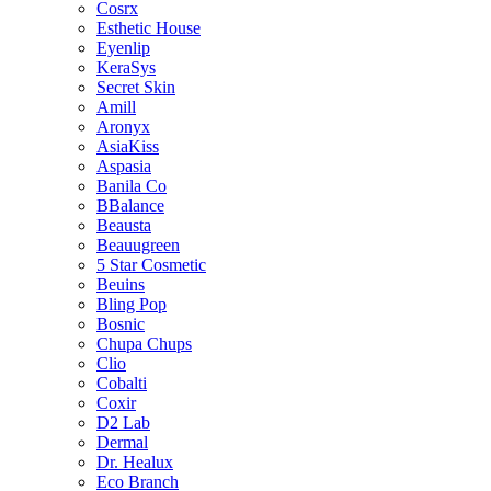
Cosrx
Esthetic House
Eyenlip
KeraSys
Secret Skin
Amill
Aronyx
AsiaKiss
Aspasia
Banila Co
BBalance
Beausta
Beauugreen
5 Star Cosmetic
Beuins
Bling Pop
Bosnic
Chupa Chups
Clio
Cobalti
Coxir
D2 Lab
Dermal
Dr. Healux
Eco Branch