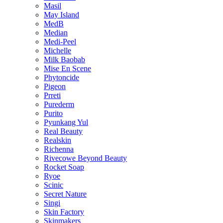
Masil
May Island
MedB
Median
Medi-Peel
Michelle
Milk Baobab
Mise En Scene
Phytoncide
Pigeon
Prreti
Purederm
Purito
Pyunkang Yul
Real Beauty
Realskin
Richenna
Rivecowe Beyond Beauty
Rocket Soap
Ryoe
Scinic
Secret Nature
Singi
Skin Factory
Skinmakers