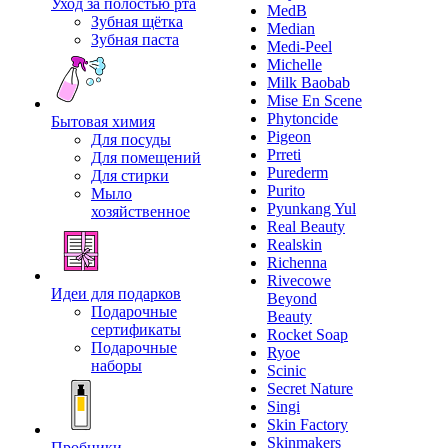
Уход за полостью рта
MedB
Зубная щётка
Median
Зубная паста
Medi-Peel
Michelle
Milk Baobab
Mise En Scene
Phytoncide
Бытовая химия
Pigeon
Для посуды
Prreti
Для помещений
Purederm
Для стирки
Purito
Мыло
Pyunkang Yul
хозяйственное
Real Beauty
Realskin
Richenna
Rivecowe
Идеи для подарков
Beyond
Подарочные
Beauty
сертификаты
Rocket Soap
Подарочные
Ryoe
наборы
Scinic
Secret Nature
Singi
Skin Factory
Skinmakers
Пробники