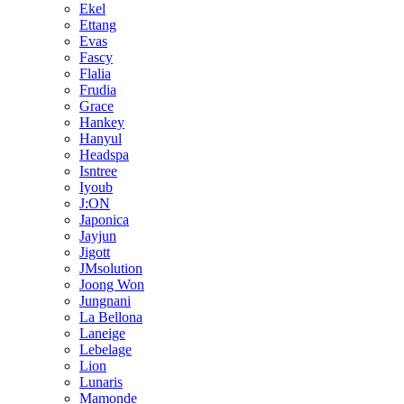
Ekel
Ettang
Evas
Fascy
Flalia
Frudia
Grace
Hankey
Hanyul
Headspa
Isntree
Iyoub
J:ON
Japonica
Jayjun
Jigott
JMsolution
Joong Won
Jungnani
La Bellona
Laneige
Lebelage
Lion
Lunaris
Mamonde