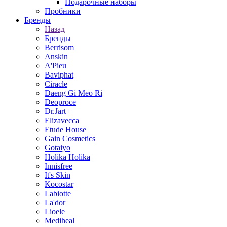
Подарочные наборы
Пробники
Бренды
Назад
Бренды
Berrisom
Anskin
A'Pieu
Baviphat
Ciracle
Daeng Gi Meo Ri
Deoproce
Dr.Jart+
Elizavecca
Etude House
Gain Cosmetics
Gotaiyo
Holika Holika
Innisfree
It's Skin
Kocostar
Labiotte
La'dor
Lioele
Mediheal