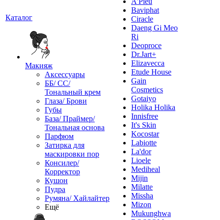
A'Pieu
Baviphat
Каталог
Ciracle
Daeng Gi Meo
Ri
Deoproce
Dr.Jart+
Elizavecca
Макияж
Etude House
Аксессуары
Gain
ББ/ СС/
Cosmetics
Тональный крем
Gotaiyo
Глаза/ Брови
Holika Holika
Губы
Innisfree
База/ Праймер/
It's Skin
Тональная основа
Kocostar
Парфюм
Labiotte
Затирка для
La'dor
маскировки пор
Lioele
Консилер/
Mediheal
Корректор
Mijin
Кушон
Milatte
Пудра
Missha
Румяна/ Хайлайтер
Mizon
Ещё
Mukunghwa