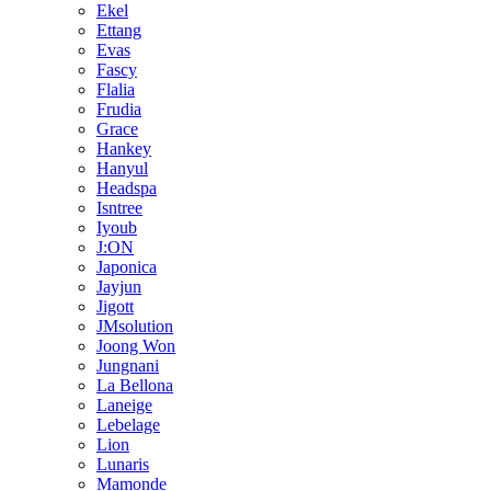
Ekel
Ettang
Evas
Fascy
Flalia
Frudia
Grace
Hankey
Hanyul
Headspa
Isntree
Iyoub
J:ON
Japonica
Jayjun
Jigott
JMsolution
Joong Won
Jungnani
La Bellona
Laneige
Lebelage
Lion
Lunaris
Mamonde