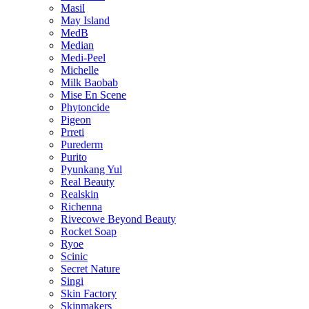
Masil
May Island
MedB
Median
Medi-Peel
Michelle
Milk Baobab
Mise En Scene
Phytoncide
Pigeon
Prreti
Purederm
Purito
Pyunkang Yul
Real Beauty
Realskin
Richenna
Rivecowe Beyond Beauty
Rocket Soap
Ryoe
Scinic
Secret Nature
Singi
Skin Factory
Skinmakers