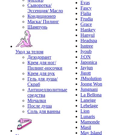
Evas
Сыворотка/
Fascy
Эссенция/ Масло
Flalia
Кондиционер
Frudia
Маска/ Пилинг
Grace
Шампунь
Hankey
Hanyul
Headspa
Isntree
Iyoub
Уход за телом
J:ON
Дезодорант
Japonica
Крем для ног/
Jayjun
Пилинг-носочки
Jigott
Крем для рук
JMsolution
Гель для душа/
Joong Won
Скраб
Jungnani
Антицеллюлитные
La Bellona
средства
Laneige
Мочалки
Lebelage
После душа
Lion
Соль для ванны
Lunaris
Mamonde
Masil
May Island