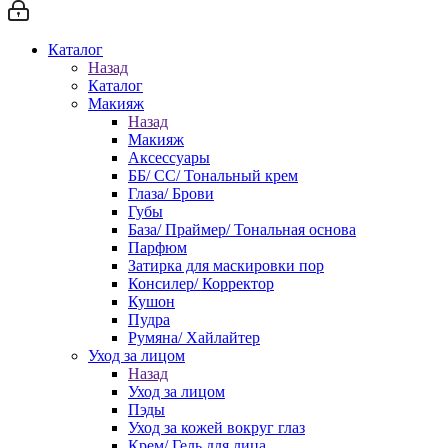
Каталог
Назад
Каталог
Макияж
Назад
Макияж
Аксессуары
ББ/ СС/ Тональный крем
Глаза/ Брови
Губы
База/ Праймер/ Тональная основа
Парфюм
Затирка для маскировки пор
Консилер/ Корректор
Кушон
Пудра
Румяна/ Хайлайтер
Уход за лицом
Назад
Уход за лицом
Пэды
Уход за кожей вокруг глаз
Крем/ Гель для лица