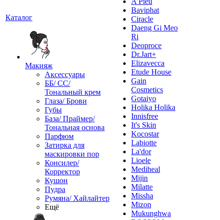
A'Pieu
Baviphat
Каталог
Ciracle
Daeng Gi Meo
Ri
Deoproce
Dr.Jart+
Elizavecca
Макияж
Etude House
Аксессуары
Gain
ББ/ СС/
Cosmetics
Тональный крем
Gotaiyo
Глаза/ Брови
Holika Holika
Губы
Innisfree
База/ Праймер/
It's Skin
Тональная основа
Kocostar
Парфюм
Labiotte
Затирка для
La'dor
маскировки пор
Lioele
Консилер/
Mediheal
Корректор
Mijin
Кушон
Milatte
Пудра
Missha
Румяна/ Хайлайтер
Mizon
Ещё
Mukunghwa