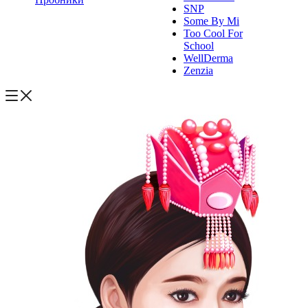
SNP
Some By Mi
Too Cool For
School
WellDerma
Zenzia