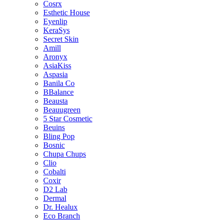
Cosrx
Esthetic House
Eyenlip
KeraSys
Secret Skin
Amill
Aronyx
AsiaKiss
Aspasia
Banila Co
BBalance
Beausta
Beauugreen
5 Star Cosmetic
Beuins
Bling Pop
Bosnic
Chupa Chups
Clio
Cobalti
Coxir
D2 Lab
Dermal
Dr. Healux
Eco Branch