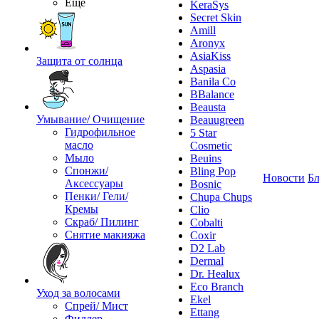
Ещё
KeraSys
Secret Skin
Amill
Aronyx
AsiaKiss
Защита от солнца
Aspasia
Banila Co
BBalance
Beausta
Умывание/ Очищение
Beauugreen
Гидрофильное
5 Star
масло
Cosmetic
Мыло
Beuins
Спонжи/
Bling Pop
Новости
Бл
Аксессуары
Bosnic
Пенки/ Гели/
Chupa Chups
Кремы
Clio
Скраб/ Пилинг
Cobalti
Снятие макияжа
Coxir
D2 Lab
Dermal
Dr. Healux
Eco Branch
Уход за волосами
Ekel
Спрей/ Мист
Ettang
Филлер