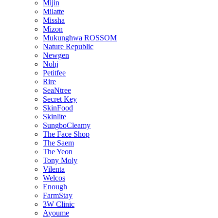
Mijin
Milatte
Missha
Mizon
Mukunghwa ROSSOM
Nature Republic
Newgen
Nohj
Petitfee
Rire
SeaNtree
Secret Key
SkinFood
Skinlite
SungboCleamy
The Face Shop
The Saem
The Yeon
Tony Moly
Vilenta
Welcos
Enough
FarmStay
3W Clinic
Ayoume