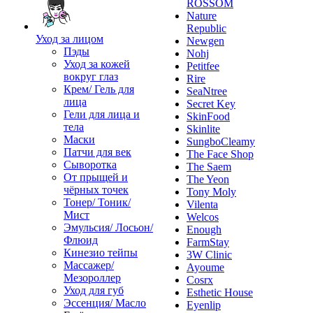
ROSSOM
Nature
Republic
Уход за лицом
Newgen
Пэды
Nohj
Уход за кожей
Petitfee
вокруг глаз
Rire
Крем/ Гель для
SeaNtree
лица
Secret Key
Гели для лица и
SkinFood
тела
Skinlite
Маски
SungboCleamy
Патчи для век
The Face Shop
Сыворотка
The Saem
От прыщей и
The Yeon
чёрных точек
Tony Moly
Тонер/ Тоник/
Vilenta
Мист
Welcos
Эмульсия/ Лосьон/
Enough
Флюид
FarmStay
Кинезио тейпы
3W Clinic
Массажер/
Ayoume
Мезороллер
Cosrx
Уход для губ
Esthetic House
Эссенция/ Масло
Eyenlip