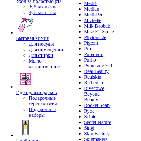
Уход за полостью рта
MedB
Зубная щётка
Median
Зубная паста
Medi-Peel
Michelle
Milk Baobab
Mise En Scene
Phytoncide
Бытовая химия
Pigeon
Для посуды
Prreti
Для помещений
Purederm
Для стирки
Purito
Мыло
Pyunkang Yul
хозяйственное
Real Beauty
Realskin
Richenna
Rivecowe
Идеи для подарков
Beyond
Подарочные
Beauty
сертификаты
Rocket Soap
Подарочные
Ryoe
наборы
Scinic
Secret Nature
Singi
Skin Factory
Skinmakers
Пробники