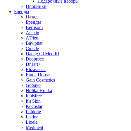
Подарочные наборы
Пробники
Бренды
Назад
Бренды
Berrisom
Anskin
A'Pieu
Baviphat
Ciracle
Daeng Gi Meo Ri
Deoproce
Dr.Jart+
Elizavecca
Etude House
Gain Cosmetics
Gotaiyo
Holika Holika
Innisfree
It's Skin
Kocostar
Labiotte
La'dor
Lioele
Mediheal