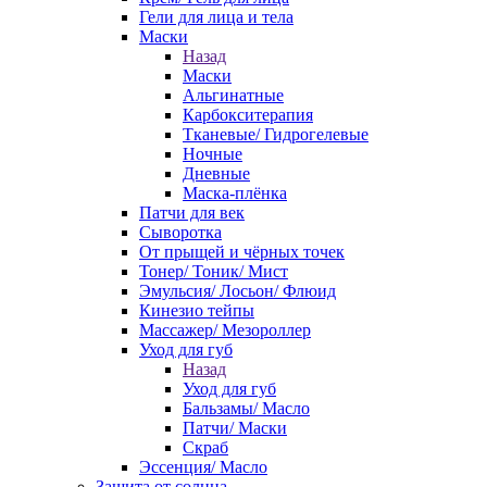
Гели для лица и тела
Маски
Назад
Маски
Альгинатные
Карбокситерапия
Тканевые/ Гидрогелевые
Ночные
Дневные
Маска-плёнка
Патчи для век
Сыворотка
От прыщей и чёрных точек
Тонер/ Тоник/ Мист
Эмульсия/ Лосьон/ Флюид
Кинезио тейпы
Массажер/ Мезороллер
Уход для губ
Назад
Уход для губ
Бальзамы/ Масло
Патчи/ Маски
Скраб
Эссенция/ Масло
Защита от солнца