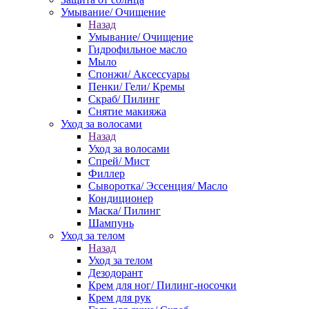
Умывание/ Очищение
Назад
Умывание/ Очищение
Гидрофильное масло
Мыло
Спонжи/ Аксессуары
Пенки/ Гели/ Кремы
Скраб/ Пилинг
Снятие макияжа
Уход за волосами
Назад
Уход за волосами
Спрей/ Мист
Филлер
Сыворотка/ Эссенция/ Масло
Кондиционер
Маска/ Пилинг
Шампунь
Уход за телом
Назад
Уход за телом
Дезодорант
Крем для ног/ Пилинг-носочки
Крем для рук