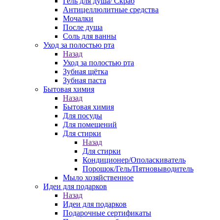
Гель для душа/ Скраб
Антицеллюлитные средства
Мочалки
После душа
Соль для ванны
Уход за полостью рта
Назад
Уход за полостью рта
Зубная щётка
Зубная паста
Бытовая химия
Назад
Бытовая химия
Для посуды
Для помещений
Для стирки
Назад
Для стирки
Кондиционер/Ополаскиватель
Порошок/Гель/Пятновыводитель
Мыло хозяйственное
Идеи для подарков
Назад
Идеи для подарков
Подарочные сертификаты