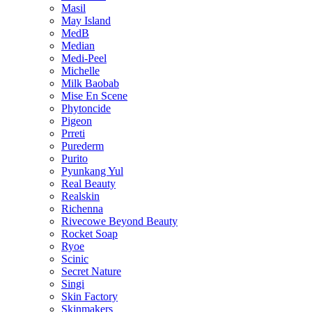
Masil
May Island
MedB
Median
Medi-Peel
Michelle
Milk Baobab
Mise En Scene
Phytoncide
Pigeon
Prreti
Purederm
Purito
Pyunkang Yul
Real Beauty
Realskin
Richenna
Rivecowe Beyond Beauty
Rocket Soap
Ryoe
Scinic
Secret Nature
Singi
Skin Factory
Skinmakers