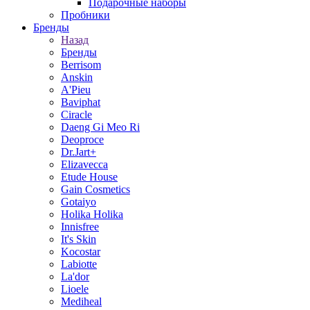
Подарочные наборы
Пробники
Бренды
Назад
Бренды
Berrisom
Anskin
A'Pieu
Baviphat
Ciracle
Daeng Gi Meo Ri
Deoproce
Dr.Jart+
Elizavecca
Etude House
Gain Cosmetics
Gotaiyo
Holika Holika
Innisfree
It's Skin
Kocostar
Labiotte
La'dor
Lioele
Mediheal