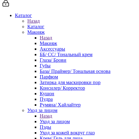
Каталог
Назад
Каталог
Макияж
Назад
Макияж
Аксессуары
ББ/ СС/ Тональный крем
Глаза/ Брови
Губы
База/ Праймер/ Тональная основа
Парфюм
Затирка для маскировки пор
Консилер/ Корректор
Кушон
Пудра
Румяна/ Хайлайтер
Уход за лицом
Назад
Уход за лицом
Пэды
Уход за кожей вокруг глаз
Крем/ Гель для лица