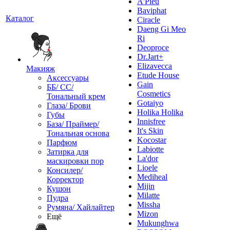
A'Pieu
Baviphat
Каталог
Ciracle
Daeng Gi Meo
Ri
Deoproce
Dr.Jart+
Elizavecca
Макияж
Etude House
Аксессуары
Gain
ББ/ СС/
Cosmetics
Тональный крем
Gotaiyo
Глаза/ Брови
Holika Holika
Губы
Innisfree
База/ Праймер/
It's Skin
Тональная основа
Kocostar
Парфюм
Labiotte
Затирка для
La'dor
маскировки пор
Lioele
Консилер/
Mediheal
Корректор
Mijin
Кушон
Milatte
Пудра
Missha
Румяна/ Хайлайтер
Mizon
Ещё
Mukunghwa