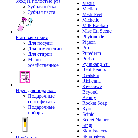
Уход за полостью рта
MedB
Зубная щётка
Median
Зубная паста
Medi-Peel
Michelle
Milk Baobab
Mise En Scene
Phytoncide
Бытовая химия
Pigeon
Для посуды
Prreti
Для помещений
Purederm
Для стирки
Purito
Мыло
Pyunkang Yul
хозяйственное
Real Beauty
Realskin
Richenna
Rivecowe
Идеи для подарков
Beyond
Подарочные
Beauty
сертификаты
Rocket Soap
Подарочные
Ryoe
наборы
Scinic
Secret Nature
Singi
Skin Factory
Skinmakers
Пробники