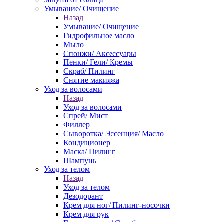
Умывание/ Очищение
Назад
Умывание/ Очищение
Гидрофильное масло
Мыло
Спонжи/ Аксессуары
Пенки/ Гели/ Кремы
Скраб/ Пилинг
Снятие макияжа
Уход за волосами
Назад
Уход за волосами
Спрей/ Мист
Филлер
Сыворотка/ Эссенция/ Масло
Кондиционер
Маска/ Пилинг
Шампунь
Уход за телом
Назад
Уход за телом
Дезодорант
Крем для ног/ Пилинг-носочки
Крем для рук