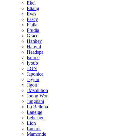
Ekel
Ettang
Evas
Fascy
Flalia
Frudia
Grace
Hankey
Hanyul
Headspa
Isntree
Iyoub
J:ON
Japonica
Jayjun
Jigott
JMsolution
Joong Won
Jungnani
La Bellona
Laneige
Lebelage
Lion
Lunaris
Mamonde