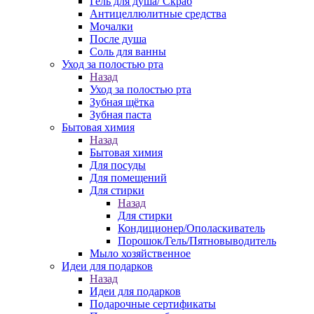
Гель для душа/ Скраб
Антицеллюлитные средства
Мочалки
После душа
Соль для ванны
Уход за полостью рта
Назад
Уход за полостью рта
Зубная щётка
Зубная паста
Бытовая химия
Назад
Бытовая химия
Для посуды
Для помещений
Для стирки
Назад
Для стирки
Кондиционер/Ополаскиватель
Порошок/Гель/Пятновыводитель
Мыло хозяйственное
Идеи для подарков
Назад
Идеи для подарков
Подарочные сертификаты