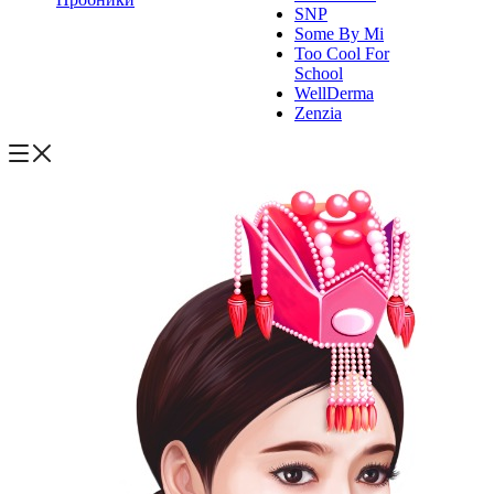
SNP
Some By Mi
Too Cool For
School
WellDerma
Zenzia