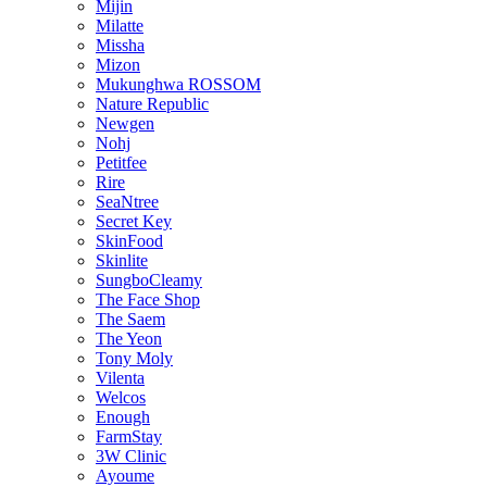
Mijin
Milatte
Missha
Mizon
Mukunghwa ROSSOM
Nature Republic
Newgen
Nohj
Petitfee
Rire
SeaNtree
Secret Key
SkinFood
Skinlite
SungboCleamy
The Face Shop
The Saem
The Yeon
Tony Moly
Vilenta
Welcos
Enough
FarmStay
3W Clinic
Ayoume