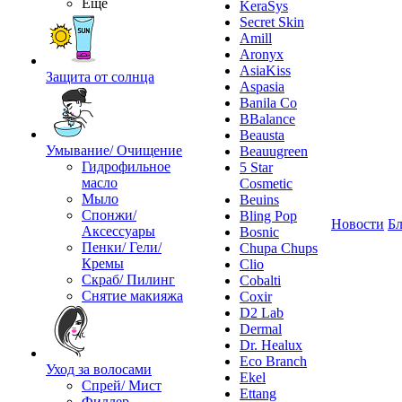
Ещё
KeraSys
Secret Skin
Amill
Aronyx
AsiaKiss
Защита от солнца
Aspasia
Banila Co
BBalance
Beausta
Умывание/ Очищение
Beauugreen
Гидрофильное
5 Star
масло
Cosmetic
Мыло
Beuins
Спонжи/
Bling Pop
Новости
Бл
Аксессуары
Bosnic
Пенки/ Гели/
Chupa Chups
Кремы
Clio
Скраб/ Пилинг
Cobalti
Снятие макияжа
Coxir
D2 Lab
Dermal
Dr. Healux
Eco Branch
Уход за волосами
Ekel
Спрей/ Мист
Ettang
Филлер