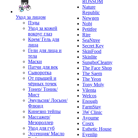
ROSSOM
Nature
Republic
Уход за лицом
Newgen
Пэды
Nohj
Уход за кожей
Petitfee
вокруг глаз
Rire
Крем/ Гель для
SeaNtree
лица
Secret Key
Гели для лица и
SkinFood
тела
Skinlite
Маски
SungboCleamy
Патчи для век
The Face Shop
Сыворотка
The Saem
От прыщей и
The Yeon
чёрных точек
Tony Moly
Тонер/ Тоник/
Vilenta
Мист
Welcos
Эмульсия/ Лосьон/
Enough
Флюид
FarmStay
Кинезио тейпы
3W Clinic
Массажер/
Ayoume
Мезороллер
Cosrx
Уход для губ
Esthetic House
Эссенция/ Масло
Eyenlip