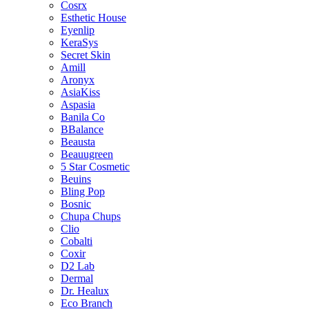
Cosrx
Esthetic House
Eyenlip
KeraSys
Secret Skin
Amill
Aronyx
AsiaKiss
Aspasia
Banila Co
BBalance
Beausta
Beauugreen
5 Star Cosmetic
Beuins
Bling Pop
Bosnic
Chupa Chups
Clio
Cobalti
Coxir
D2 Lab
Dermal
Dr. Healux
Eco Branch