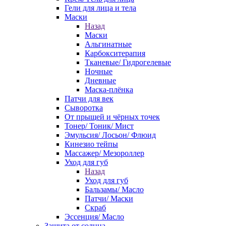
Гели для лица и тела
Маски
Назад
Маски
Альгинатные
Карбокситерапия
Тканевые/ Гидрогелевые
Ночные
Дневные
Маска-плёнка
Патчи для век
Сыворотка
От прыщей и чёрных точек
Тонер/ Тоник/ Мист
Эмульсия/ Лосьон/ Флюид
Кинезио тейпы
Массажер/ Мезороллер
Уход для губ
Назад
Уход для губ
Бальзамы/ Масло
Патчи/ Маски
Скраб
Эссенция/ Масло
Защита от солнца