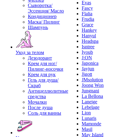
Evas
Сыворотка/
Fascy
Эссенция/ Масло
Flalia
Кондиционер
Frudia
Маска/ Пилинг
Grace
Шампунь
Hankey
Hanyul
Headspa
Isntree
Iyoub
Уход за телом
J:ON
Дезодорант
Japonica
Крем для ног/
Jayjun
Пилинг-носочки
Jigott
Крем для рук
JMsolution
Гель для душа/
Joong Won
Скраб
Jungnani
Антицеллюлитные
La Bellona
средства
Laneige
Мочалки
Lebelage
После душа
Lion
Соль для ванны
Lunaris
Mamonde
Masil
May Island