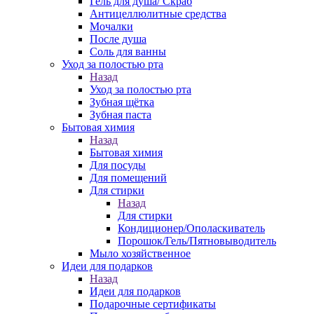
Гель для душа/ Скраб
Антицеллюлитные средства
Мочалки
После душа
Соль для ванны
Уход за полостью рта
Назад
Уход за полостью рта
Зубная щётка
Зубная паста
Бытовая химия
Назад
Бытовая химия
Для посуды
Для помещений
Для стирки
Назад
Для стирки
Кондиционер/Ополаскиватель
Порошок/Гель/Пятновыводитель
Мыло хозяйственное
Идеи для подарков
Назад
Идеи для подарков
Подарочные сертификаты