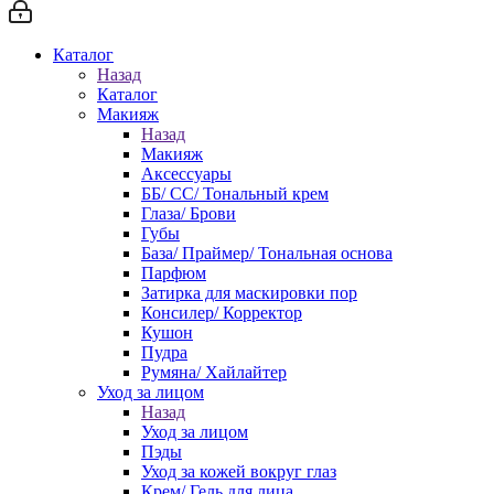
Каталог
Назад
Каталог
Макияж
Назад
Макияж
Аксессуары
ББ/ СС/ Тональный крем
Глаза/ Брови
Губы
База/ Праймер/ Тональная основа
Парфюм
Затирка для маскировки пор
Консилер/ Корректор
Кушон
Пудра
Румяна/ Хайлайтер
Уход за лицом
Назад
Уход за лицом
Пэды
Уход за кожей вокруг глаз
Крем/ Гель для лица