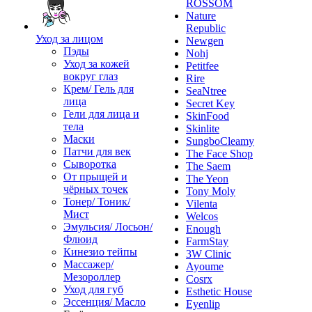
ROSSOM
Nature
Republic
Уход за лицом
Newgen
Пэды
Nohj
Уход за кожей
Petitfee
вокруг глаз
Rire
Крем/ Гель для
SeaNtree
лица
Secret Key
Гели для лица и
SkinFood
тела
Skinlite
Маски
SungboCleamy
Патчи для век
The Face Shop
Сыворотка
The Saem
От прыщей и
The Yeon
чёрных точек
Tony Moly
Тонер/ Тоник/
Vilenta
Мист
Welcos
Эмульсия/ Лосьон/
Enough
Флюид
FarmStay
Кинезио тейпы
3W Clinic
Массажер/
Ayoume
Мезороллер
Cosrx
Уход для губ
Esthetic House
Эссенция/ Масло
Eyenlip