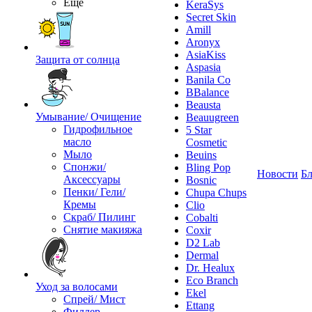
Ещё
KeraSys
Secret Skin
Amill
Aronyx
AsiaKiss
Защита от солнца
Aspasia
Banila Co
BBalance
Beausta
Умывание/ Очищение
Beauugreen
Гидрофильное
5 Star
масло
Cosmetic
Мыло
Beuins
Спонжи/
Bling Pop
Новости
Бл
Аксессуары
Bosnic
Пенки/ Гели/
Chupa Chups
Кремы
Clio
Скраб/ Пилинг
Cobalti
Снятие макияжа
Coxir
D2 Lab
Dermal
Dr. Healux
Eco Branch
Уход за волосами
Ekel
Спрей/ Мист
Ettang
Филлер