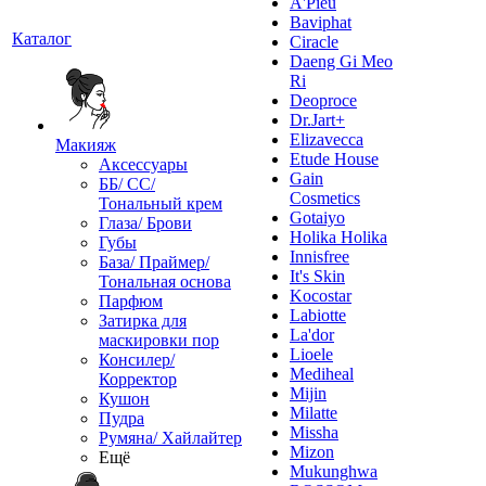
A'Pieu
Baviphat
Каталог
Ciracle
Daeng Gi Meo
Ri
Deoproce
Dr.Jart+
Elizavecca
Макияж
Etude House
Аксессуары
Gain
ББ/ СС/
Cosmetics
Тональный крем
Gotaiyo
Глаза/ Брови
Holika Holika
Губы
Innisfree
База/ Праймер/
It's Skin
Тональная основа
Kocostar
Парфюм
Labiotte
Затирка для
La'dor
маскировки пор
Lioele
Консилер/
Mediheal
Корректор
Mijin
Кушон
Milatte
Пудра
Missha
Румяна/ Хайлайтер
Mizon
Ещё
Mukunghwa