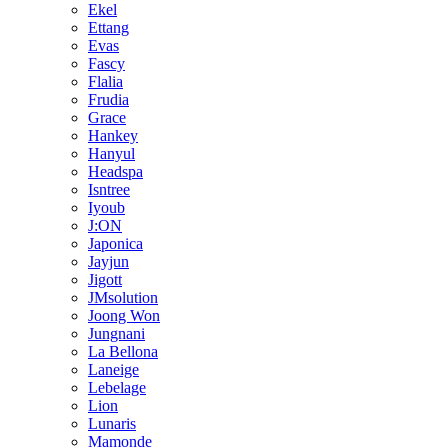
Ekel
Ettang
Evas
Fascy
Flalia
Frudia
Grace
Hankey
Hanyul
Headspa
Isntree
Iyoub
J:ON
Japonica
Jayjun
Jigott
JMsolution
Joong Won
Jungnani
La Bellona
Laneige
Lebelage
Lion
Lunaris
Mamonde