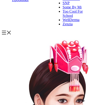
SNP
Some By Mi
Too Cool For
School
WellDerma
Zenzia