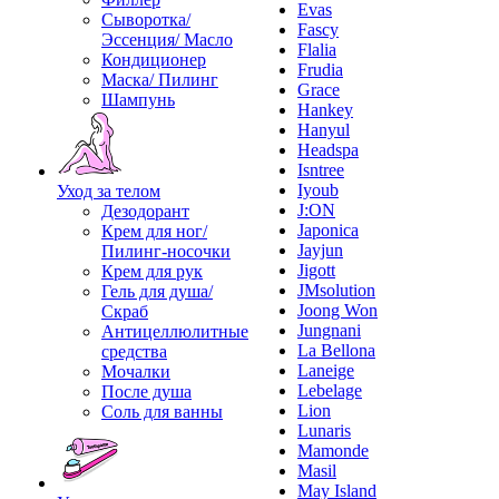
Evas
Сыворотка/
Fascy
Эссенция/ Масло
Flalia
Кондиционер
Frudia
Маска/ Пилинг
Grace
Шампунь
Hankey
Hanyul
Headspa
Isntree
Iyoub
Уход за телом
J:ON
Дезодорант
Japonica
Крем для ног/
Jayjun
Пилинг-носочки
Jigott
Крем для рук
JMsolution
Гель для душа/
Joong Won
Скраб
Jungnani
Антицеллюлитные
La Bellona
средства
Laneige
Мочалки
Lebelage
После душа
Lion
Соль для ванны
Lunaris
Mamonde
Masil
May Island