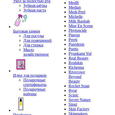
Уход за полостью рта
MedB
Зубная щётка
Median
Зубная паста
Medi-Peel
Michelle
Milk Baobab
Mise En Scene
Phytoncide
Бытовая химия
Pigeon
Для посуды
Prreti
Для помещений
Purederm
Для стирки
Purito
Мыло
Pyunkang Yul
хозяйственное
Real Beauty
Realskin
Richenna
Rivecowe
Идеи для подарков
Beyond
Подарочные
Beauty
сертификаты
Rocket Soap
Подарочные
Ryoe
наборы
Scinic
Secret Nature
Singi
Skin Factory
Skinmakers
Пробники