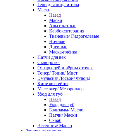
Гели для лица и тела
Маски
Назад
Маски
Альгинатные
Карбокситерапия
Тканевые/ Гидрогелевые
Ночные
Дневные
Маска-плёнка
Патчи для век
Сыворотка
От прыщей и чёрных точек
Тонер/ Тоник/ Мист
Эмульсия/ Лосьон/ Флюид
Кинезио тейпы
Массажер/ Мезороллер
Уход для губ
Назад
Уход для губ
Бальзамы/ Масло
Патчи/ Маски
Скраб
Эссенция/ Масло
Защита от солнца