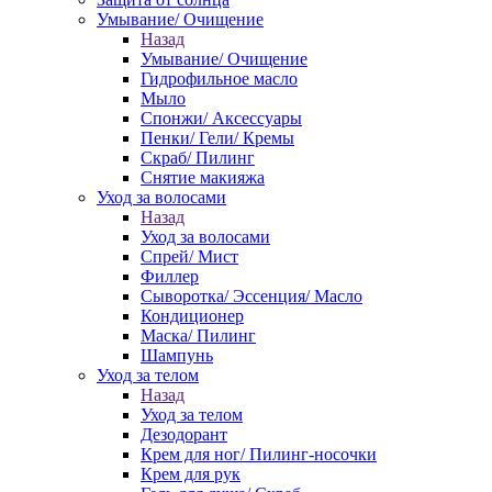
Умывание/ Очищение
Назад
Умывание/ Очищение
Гидрофильное масло
Мыло
Спонжи/ Аксессуары
Пенки/ Гели/ Кремы
Скраб/ Пилинг
Снятие макияжа
Уход за волосами
Назад
Уход за волосами
Спрей/ Мист
Филлер
Сыворотка/ Эссенция/ Масло
Кондиционер
Маска/ Пилинг
Шампунь
Уход за телом
Назад
Уход за телом
Дезодорант
Крем для ног/ Пилинг-носочки
Крем для рук