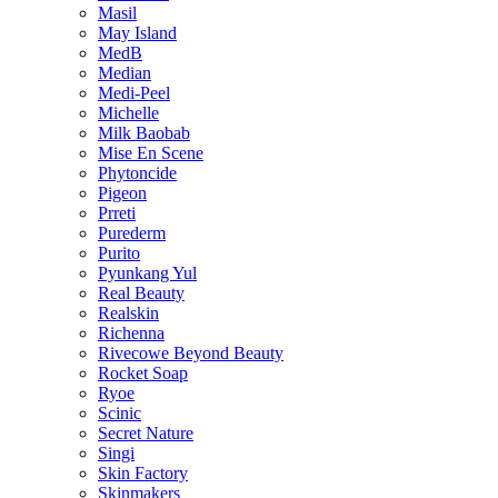
Masil
May Island
MedB
Median
Medi-Peel
Michelle
Milk Baobab
Mise En Scene
Phytoncide
Pigeon
Prreti
Purederm
Purito
Pyunkang Yul
Real Beauty
Realskin
Richenna
Rivecowe Beyond Beauty
Rocket Soap
Ryoe
Scinic
Secret Nature
Singi
Skin Factory
Skinmakers