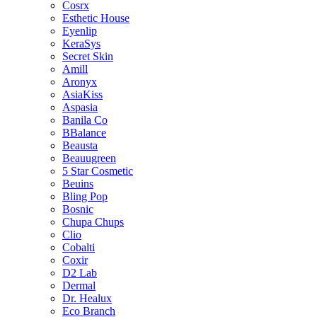
Cosrx
Esthetic House
Eyenlip
KeraSys
Secret Skin
Amill
Aronyx
AsiaKiss
Aspasia
Banila Co
BBalance
Beausta
Beauugreen
5 Star Cosmetic
Beuins
Bling Pop
Bosnic
Chupa Chups
Clio
Cobalti
Coxir
D2 Lab
Dermal
Dr. Healux
Eco Branch