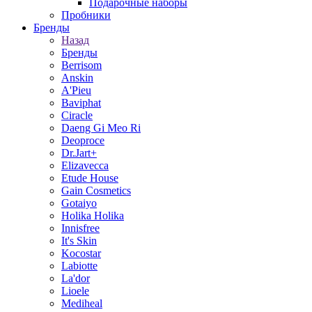
Подарочные наборы
Пробники
Бренды
Назад
Бренды
Berrisom
Anskin
A'Pieu
Baviphat
Ciracle
Daeng Gi Meo Ri
Deoproce
Dr.Jart+
Elizavecca
Etude House
Gain Cosmetics
Gotaiyo
Holika Holika
Innisfree
It's Skin
Kocostar
Labiotte
La'dor
Lioele
Mediheal