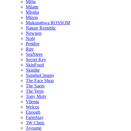
Mijin
Milatte
Missha
Mizon
Mukunghwa ROSSOM
Nature Republic
Newgen
Nohj
Petitfee
Rire
SeaNtree
Secret Key
SkinFood
Skinlite
SungboCleamy
The Face Shop
The Saem
The Yeon
Tony Moly
Vilenta
Welcos
Enough
FarmStay
3W Clinic
Ayoume