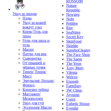
ROSSOM
Nature
Republic
Уход за лицом
Newgen
Пэды
Nohj
Уход за кожей
Petitfee
вокруг глаз
Rire
Крем/ Гель для
SeaNtree
лица
Secret Key
Гели для лица и
SkinFood
тела
Skinlite
Маски
SungboCleamy
Патчи для век
The Face Shop
Сыворотка
The Saem
От прыщей и
The Yeon
чёрных точек
Tony Moly
Тонер/ Тоник/
Vilenta
Мист
Welcos
Эмульсия/ Лосьон/
Enough
Флюид
FarmStay
Кинезио тейпы
3W Clinic
Массажер/
Ayoume
Мезороллер
Cosrx
Уход для губ
Esthetic House
Эссенция/ Масло
Eyenlip