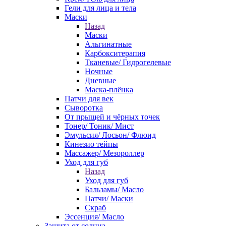
Гели для лица и тела
Маски
Назад
Маски
Альгинатные
Карбокситерапия
Тканевые/ Гидрогелевые
Ночные
Дневные
Маска-плёнка
Патчи для век
Сыворотка
От прыщей и чёрных точек
Тонер/ Тоник/ Мист
Эмульсия/ Лосьон/ Флюид
Кинезио тейпы
Массажер/ Мезороллер
Уход для губ
Назад
Уход для губ
Бальзамы/ Масло
Патчи/ Маски
Скраб
Эссенция/ Масло
Защита от солнца