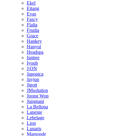
Ekel
Ettang
Evas
Fascy
Flalia
Frudia
Grace
Hankey
Hanyul
Headspa
Isntree
Iyoub
J:ON
Japonica
Jayjun
Jigott
JMsolution
Joong Won
Jungnani
La Bellona
Laneige
Lebelage
Lion
Lunaris
Mamonde