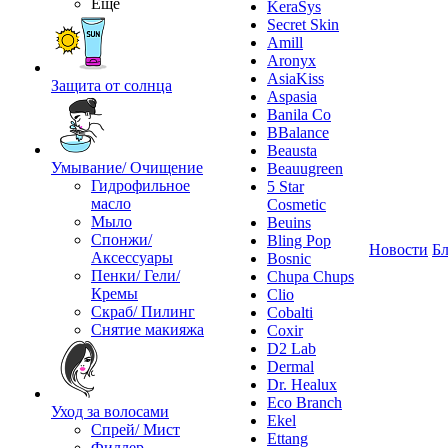
Ещё
KeraSys
Secret Skin
Amill
Aronyx
AsiaKiss
Защита от солнца
Aspasia
Banila Co
BBalance
Beausta
Умывание/ Очищение
Beauugreen
Гидрофильное
5 Star
масло
Cosmetic
Мыло
Beuins
Спонжи/
Bling Pop
Новости
Бл
Аксессуары
Bosnic
Пенки/ Гели/
Chupa Chups
Кремы
Clio
Скраб/ Пилинг
Cobalti
Снятие макияжа
Coxir
D2 Lab
Dermal
Dr. Healux
Eco Branch
Уход за волосами
Ekel
Спрей/ Мист
Ettang
Филлер