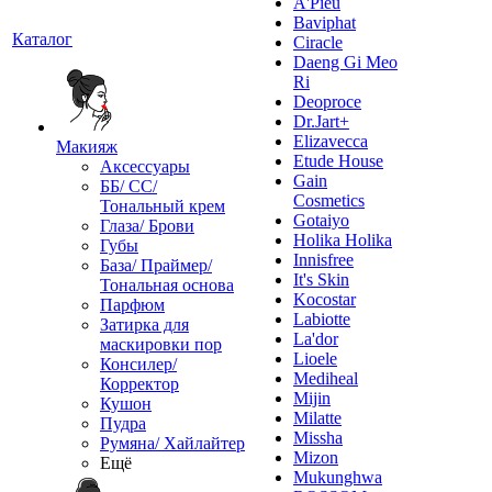
A'Pieu
Baviphat
Каталог
Ciracle
Daeng Gi Meo
Ri
Deoproce
Dr.Jart+
Elizavecca
Макияж
Etude House
Аксессуары
Gain
ББ/ СС/
Cosmetics
Тональный крем
Gotaiyo
Глаза/ Брови
Holika Holika
Губы
Innisfree
База/ Праймер/
It's Skin
Тональная основа
Kocostar
Парфюм
Labiotte
Затирка для
La'dor
маскировки пор
Lioele
Консилер/
Mediheal
Корректор
Mijin
Кушон
Milatte
Пудра
Missha
Румяна/ Хайлайтер
Mizon
Ещё
Mukunghwa