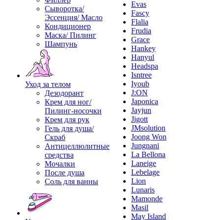
Evas
Сыворотка/
Fascy
Эссенция/ Масло
Flalia
Кондиционер
Frudia
Маска/ Пилинг
Grace
Шампунь
Hankey
Hanyul
Headspa
Isntree
Iyoub
Уход за телом
J:ON
Дезодорант
Japonica
Крем для ног/
Jayjun
Пилинг-носочки
Jigott
Крем для рук
JMsolution
Гель для душа/
Joong Won
Скраб
Jungnani
Антицеллюлитные
La Bellona
средства
Laneige
Мочалки
Lebelage
После душа
Lion
Соль для ванны
Lunaris
Mamonde
Masil
May Island