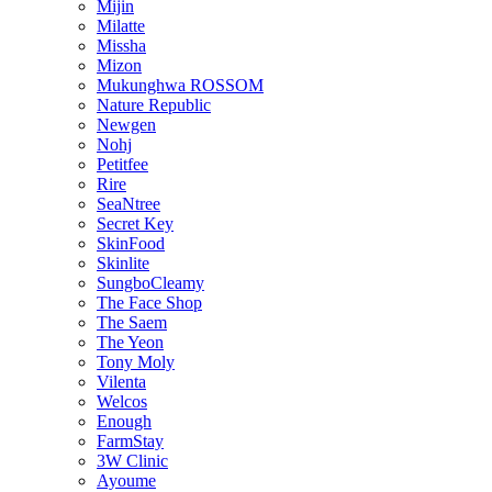
Mijin
Milatte
Missha
Mizon
Mukunghwa ROSSOM
Nature Republic
Newgen
Nohj
Petitfee
Rire
SeaNtree
Secret Key
SkinFood
Skinlite
SungboCleamy
The Face Shop
The Saem
The Yeon
Tony Moly
Vilenta
Welcos
Enough
FarmStay
3W Clinic
Ayoume