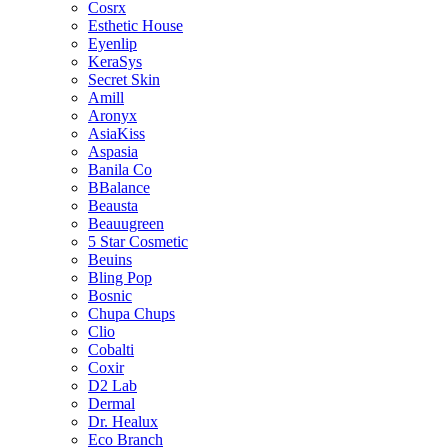
Cosrx
Esthetic House
Eyenlip
KeraSys
Secret Skin
Amill
Aronyx
AsiaKiss
Aspasia
Banila Co
BBalance
Beausta
Beauugreen
5 Star Cosmetic
Beuins
Bling Pop
Bosnic
Chupa Chups
Clio
Cobalti
Coxir
D2 Lab
Dermal
Dr. Healux
Eco Branch