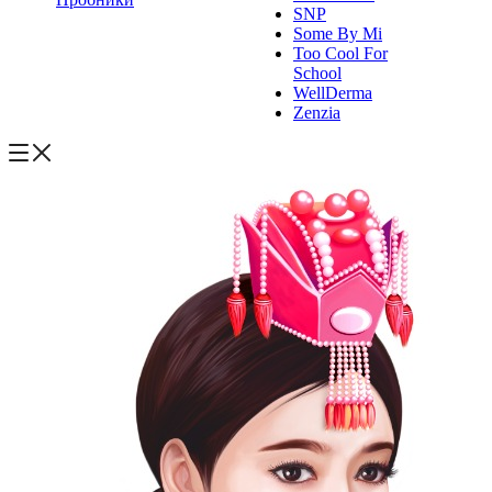
SNP
Some By Mi
Too Cool For
School
WellDerma
Zenzia