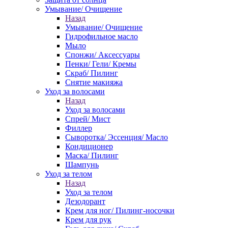
Умывание/ Очищение
Назад
Умывание/ Очищение
Гидрофильное масло
Мыло
Спонжи/ Аксессуары
Пенки/ Гели/ Кремы
Скраб/ Пилинг
Снятие макияжа
Уход за волосами
Назад
Уход за волосами
Спрей/ Мист
Филлер
Сыворотка/ Эссенция/ Масло
Кондиционер
Маска/ Пилинг
Шампунь
Уход за телом
Назад
Уход за телом
Дезодорант
Крем для ног/ Пилинг-носочки
Крем для рук