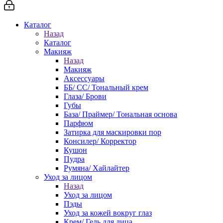
Каталог
Назад
Каталог
Макияж
Назад
Макияж
Аксессуары
ББ/ СС/ Тональный крем
Глаза/ Брови
Губы
База/ Праймер/ Тональная основа
Парфюм
Затирка для маскировки пор
Консилер/ Корректор
Кушон
Пудра
Румяна/ Хайлайтер
Уход за лицом
Назад
Уход за лицом
Пэды
Уход за кожей вокруг глаз
Крем/ Гель для лица