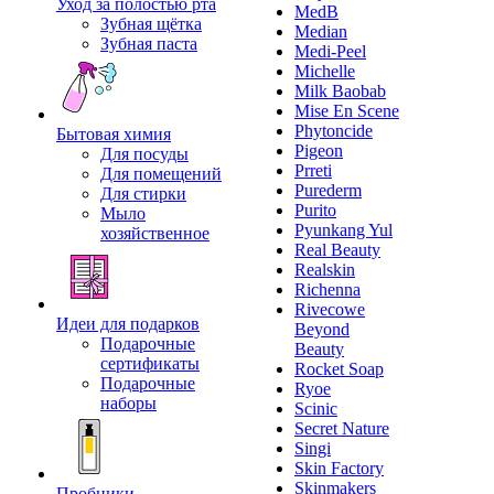
Уход за полостью рта
MedB
Зубная щётка
Median
Зубная паста
Medi-Peel
Michelle
Milk Baobab
Mise En Scene
Phytoncide
Бытовая химия
Pigeon
Для посуды
Prreti
Для помещений
Purederm
Для стирки
Purito
Мыло
Pyunkang Yul
хозяйственное
Real Beauty
Realskin
Richenna
Rivecowe
Идеи для подарков
Beyond
Подарочные
Beauty
сертификаты
Rocket Soap
Подарочные
Ryoe
наборы
Scinic
Secret Nature
Singi
Skin Factory
Skinmakers
Пробники