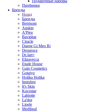
Подарочные наборы
Пробники
Бренды
Назад
Бренды
Berrisom
Anskin
A'Pieu
Baviphat
Ciracle
Daeng Gi Meo Ri
Deoproce
Dr.Jart+
Elizavecca
Etude House
Gain Cosmetics
Gotaiyo
Holika Holika
Innisfree
It's Skin
Kocostar
Labiotte
La'dor
Lioele
Mediheal