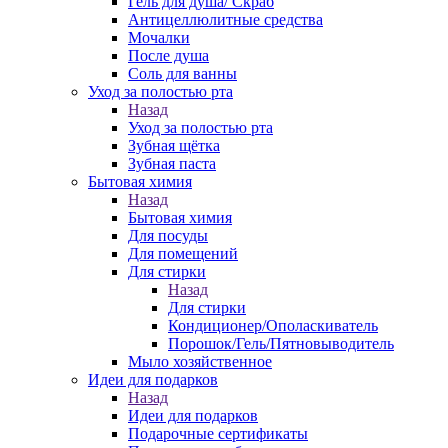
Гель для душа/ Скраб
Антицеллюлитные средства
Мочалки
После душа
Соль для ванны
Уход за полостью рта
Назад
Уход за полостью рта
Зубная щётка
Зубная паста
Бытовая химия
Назад
Бытовая химия
Для посуды
Для помещений
Для стирки
Назад
Для стирки
Кондиционер/Ополаскиватель
Порошок/Гель/Пятновыводитель
Мыло хозяйственное
Идеи для подарков
Назад
Идеи для подарков
Подарочные сертификаты