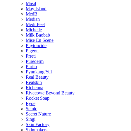
Masil
May Island
MedB
Median
Medi-Peel
Michelle
Milk Baobab
Mise En Scene
Phytoncide
Pigeon
Prreti
Purederm
Purito
Pyunkang Yul
Real Beauty
Realskin
Richenna
Rivecowe Beyond Beauty
Rocket Soap
Ryoe
Scinic
Secret Nature
Singi
Skin Factory
Skinmakers