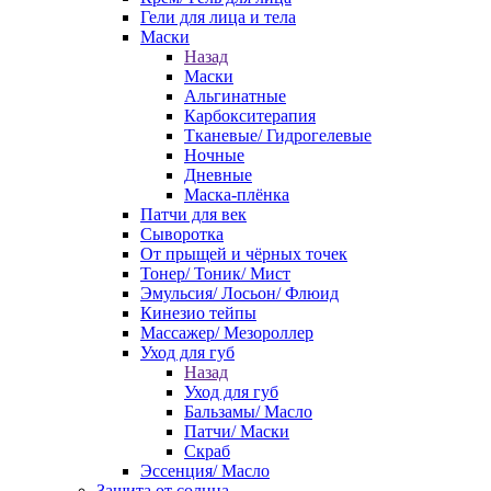
Гели для лица и тела
Маски
Назад
Маски
Альгинатные
Карбокситерапия
Тканевые/ Гидрогелевые
Ночные
Дневные
Маска-плёнка
Патчи для век
Сыворотка
От прыщей и чёрных точек
Тонер/ Тоник/ Мист
Эмульсия/ Лосьон/ Флюид
Кинезио тейпы
Массажер/ Мезороллер
Уход для губ
Назад
Уход для губ
Бальзамы/ Масло
Патчи/ Маски
Скраб
Эссенция/ Масло
Защита от солнца