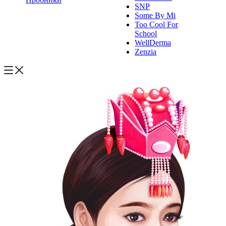
SNP
Some By Mi
Too Cool For
School
WellDerma
Zenzia