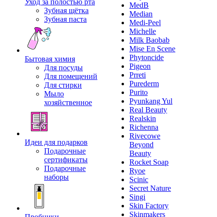
Уход за полостью рта
MedB
Зубная щётка
Median
Зубная паста
Medi-Peel
Michelle
Milk Baobab
Mise En Scene
Phytoncide
Бытовая химия
Pigeon
Для посуды
Prreti
Для помещений
Purederm
Для стирки
Purito
Мыло
Pyunkang Yul
хозяйственное
Real Beauty
Realskin
Richenna
Rivecowe
Идеи для подарков
Beyond
Подарочные
Beauty
сертификаты
Rocket Soap
Подарочные
Ryoe
наборы
Scinic
Secret Nature
Singi
Skin Factory
Skinmakers
Пробники