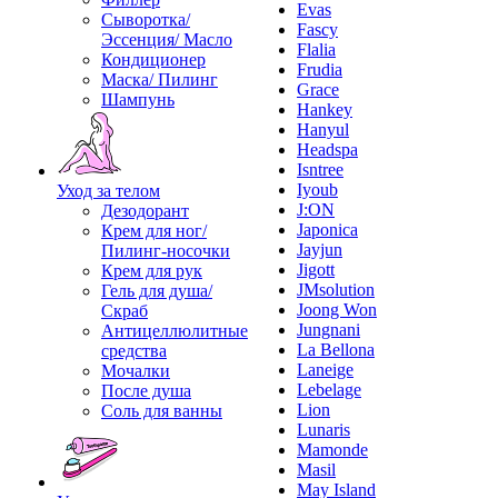
Evas
Сыворотка/
Fascy
Эссенция/ Масло
Flalia
Кондиционер
Frudia
Маска/ Пилинг
Grace
Шампунь
Hankey
Hanyul
Headspa
Isntree
Iyoub
Уход за телом
J:ON
Дезодорант
Japonica
Крем для ног/
Jayjun
Пилинг-носочки
Jigott
Крем для рук
JMsolution
Гель для душа/
Joong Won
Скраб
Jungnani
Антицеллюлитные
La Bellona
средства
Laneige
Мочалки
Lebelage
После душа
Lion
Соль для ванны
Lunaris
Mamonde
Masil
May Island