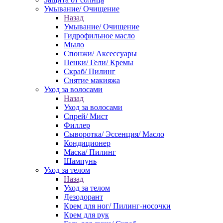
Умывание/ Очищение
Назад
Умывание/ Очищение
Гидрофильное масло
Мыло
Спонжи/ Аксессуары
Пенки/ Гели/ Кремы
Скраб/ Пилинг
Снятие макияжа
Уход за волосами
Назад
Уход за волосами
Спрей/ Мист
Филлер
Сыворотка/ Эссенция/ Масло
Кондиционер
Маска/ Пилинг
Шампунь
Уход за телом
Назад
Уход за телом
Дезодорант
Крем для ног/ Пилинг-носочки
Крем для рук