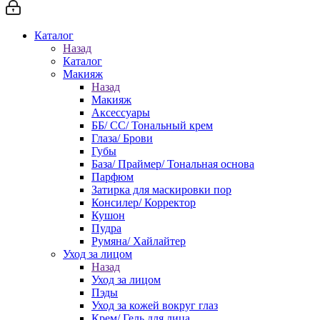
Каталог
Назад
Каталог
Макияж
Назад
Макияж
Аксессуары
ББ/ СС/ Тональный крем
Глаза/ Брови
Губы
База/ Праймер/ Тональная основа
Парфюм
Затирка для маскировки пор
Консилер/ Корректор
Кушон
Пудра
Румяна/ Хайлайтер
Уход за лицом
Назад
Уход за лицом
Пэды
Уход за кожей вокруг глаз
Крем/ Гель для лица