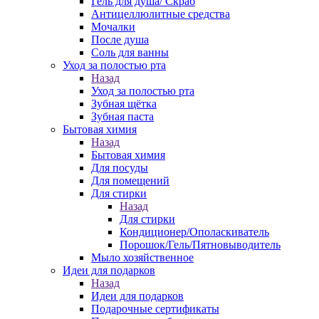
Гель для душа/ Скраб
Антицеллюлитные средства
Мочалки
После душа
Соль для ванны
Уход за полостью рта
Назад
Уход за полостью рта
Зубная щётка
Зубная паста
Бытовая химия
Назад
Бытовая химия
Для посуды
Для помещений
Для стирки
Назад
Для стирки
Кондиционер/Ополаскиватель
Порошок/Гель/Пятновыводитель
Мыло хозяйственное
Идеи для подарков
Назад
Идеи для подарков
Подарочные сертификаты