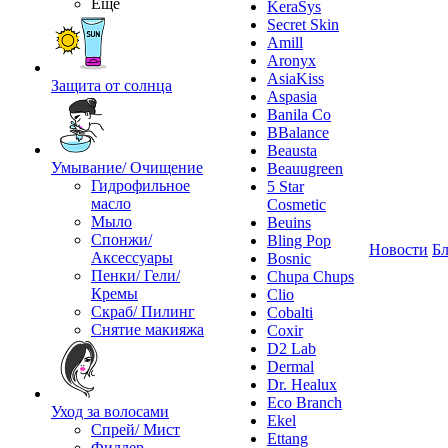
Ещё
KeraSys
Secret Skin
Amill
Aronyx
AsiaKiss
Защита от солнца
Aspasia
Banila Co
BBalance
Beausta
Умывание/ Очищение
Beauugreen
Гидрофильное
5 Star
масло
Cosmetic
Мыло
Beuins
Спонжи/
Bling Pop
Новости
Бл
Аксессуары
Bosnic
Пенки/ Гели/
Chupa Chups
Кремы
Clio
Скраб/ Пилинг
Cobalti
Снятие макияжа
Coxir
D2 Lab
Dermal
Dr. Healux
Eco Branch
Уход за волосами
Ekel
Спрей/ Мист
Ettang
Филлер