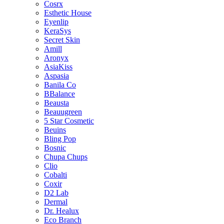
Cosrx
Esthetic House
Eyenlip
KeraSys
Secret Skin
Amill
Aronyx
AsiaKiss
Aspasia
Banila Co
BBalance
Beausta
Beauugreen
5 Star Cosmetic
Beuins
Bling Pop
Bosnic
Chupa Chups
Clio
Cobalti
Coxir
D2 Lab
Dermal
Dr. Healux
Eco Branch