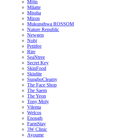
Mijin
Milatte
Missha
Mizon
Mukunghwa ROSSOM
Nature Republic
Newgen
Nohj
Petitfee
Rire
SeaNtree
Secret Key
SkinFood
Skinlite
SungboCleamy
The Face Shop
The Saem
The Yeon
Tony Moly
Vilenta
Welcos
Enough
FarmStay
3W Clinic
Ayoume