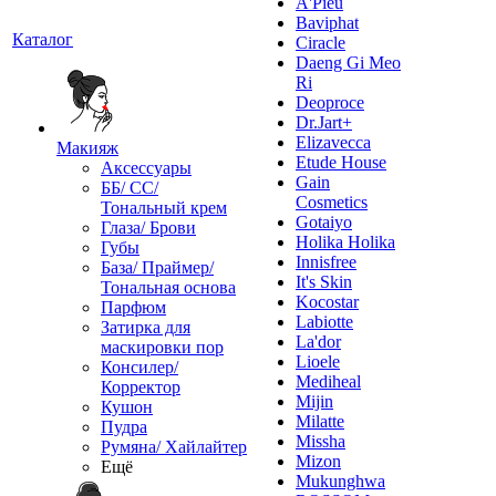
A'Pieu
Baviphat
Каталог
Ciracle
Daeng Gi Meo
Ri
Deoproce
Dr.Jart+
Elizavecca
Макияж
Etude House
Аксессуары
Gain
ББ/ СС/
Cosmetics
Тональный крем
Gotaiyo
Глаза/ Брови
Holika Holika
Губы
Innisfree
База/ Праймер/
It's Skin
Тональная основа
Kocostar
Парфюм
Labiotte
Затирка для
La'dor
маскировки пор
Lioele
Консилер/
Mediheal
Корректор
Mijin
Кушон
Milatte
Пудра
Missha
Румяна/ Хайлайтер
Mizon
Ещё
Mukunghwa