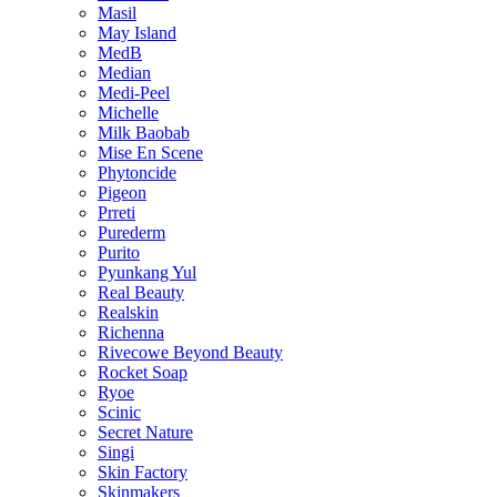
Masil
May Island
MedB
Median
Medi-Peel
Michelle
Milk Baobab
Mise En Scene
Phytoncide
Pigeon
Prreti
Purederm
Purito
Pyunkang Yul
Real Beauty
Realskin
Richenna
Rivecowe Beyond Beauty
Rocket Soap
Ryoe
Scinic
Secret Nature
Singi
Skin Factory
Skinmakers