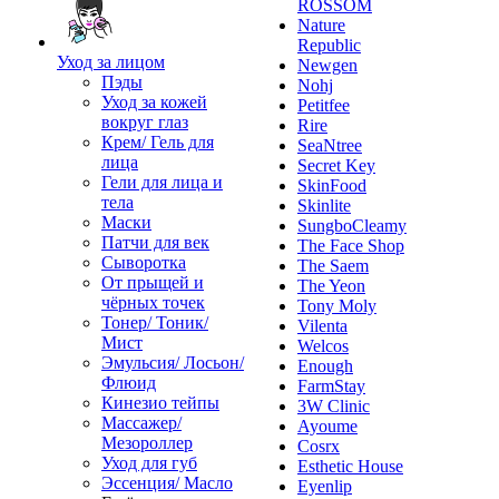
ROSSOM
Nature
Republic
Уход за лицом
Newgen
Пэды
Nohj
Уход за кожей
Petitfee
вокруг глаз
Rire
Крем/ Гель для
SeaNtree
лица
Secret Key
Гели для лица и
SkinFood
тела
Skinlite
Маски
SungboCleamy
Патчи для век
The Face Shop
Сыворотка
The Saem
От прыщей и
The Yeon
чёрных точек
Tony Moly
Тонер/ Тоник/
Vilenta
Мист
Welcos
Эмульсия/ Лосьон/
Enough
Флюид
FarmStay
Кинезио тейпы
3W Clinic
Массажер/
Ayoume
Мезороллер
Cosrx
Уход для губ
Esthetic House
Эссенция/ Масло
Eyenlip