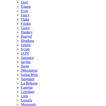
Ekel
Ettang
Evas
Fascy
Flalia
Frudia
Grace
Hankey
Hanyul
Headspa
Isntree
Iyoub
J:ON
Japonica
Jayjun
Jigott
JMsolution
Joong Won
Jungnani
La Bellona
Laneige
Lebelage
Lion
Lunaris
Mamonde