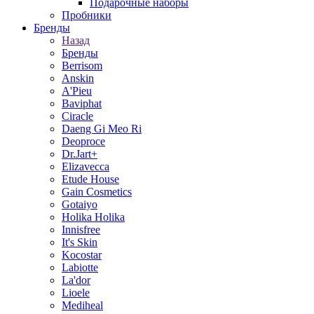
Подарочные наборы
Пробники
Бренды
Назад
Бренды
Berrisom
Anskin
A'Pieu
Baviphat
Ciracle
Daeng Gi Meo Ri
Deoproce
Dr.Jart+
Elizavecca
Etude House
Gain Cosmetics
Gotaiyo
Holika Holika
Innisfree
It's Skin
Kocostar
Labiotte
La'dor
Lioele
Mediheal