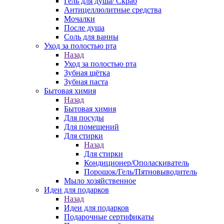
Гель для душа/ Скраб
Антицеллюлитные средства
Мочалки
После душа
Соль для ванны
Уход за полостью рта
Назад
Уход за полостью рта
Зубная щётка
Зубная паста
Бытовая химия
Назад
Бытовая химия
Для посуды
Для помещений
Для стирки
Назад
Для стирки
Кондиционер/Ополаскиватель
Порошок/Гель/Пятновыводитель
Мыло хозяйственное
Идеи для подарков
Назад
Идеи для подарков
Подарочные сертификаты