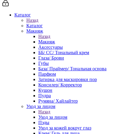
Каталог
Назад
Каталог
Макияж
Назад
Макияж
Аксессуары
ББ/ СС/ Тональный крем
Глаза/ Брови
Губы
База/ Праймер/ Тональная основа
Парфюм
Затирка для маскировки пор
Консилер/ Корректор
Кушон
Пудра
Румяна/ Хайлайтер
Уход за лицом
Назад
Уход за лицом
Пэды
Уход за кожей вокруг глаз
Крем/ Гель для лица