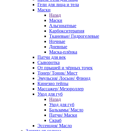
Гели для лица и тела
Маски
Назад
Маски
Альгинатные
Карбокситерапия
Тканевые/ Гидрогелевые
Ночные
Дневные
Маска-плёнка
Патчи для век
Сыворотка
От прыщей и чёрных точек
Тонер/ Тоник/ Мист
Эмульсия/ Лосьон/ Флюид
Кинезио тейпы
Массажер/ Мезороллер
Уход для губ
Назад
Уход для губ
Бальзамы/ Масло
Патчи/ Маски
Скраб
Эссенция/ Масло
Защита от солнца