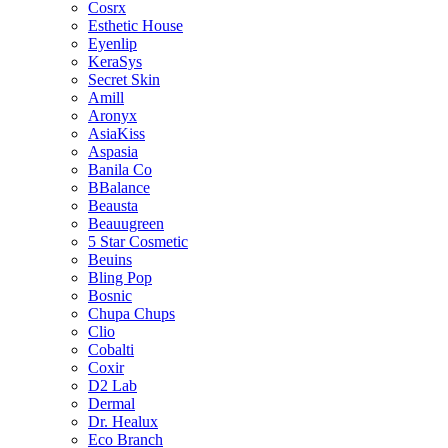
Cosrx
Esthetic House
Eyenlip
KeraSys
Secret Skin
Amill
Aronyx
AsiaKiss
Aspasia
Banila Co
BBalance
Beausta
Beauugreen
5 Star Cosmetic
Beuins
Bling Pop
Bosnic
Chupa Chups
Clio
Cobalti
Coxir
D2 Lab
Dermal
Dr. Healux
Eco Branch