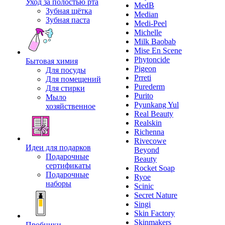
Уход за полостью рта
MedB
Зубная щётка
Median
Зубная паста
Medi-Peel
Michelle
Milk Baobab
Mise En Scene
Phytoncide
Бытовая химия
Pigeon
Для посуды
Prreti
Для помещений
Purederm
Для стирки
Purito
Мыло
Pyunkang Yul
хозяйственное
Real Beauty
Realskin
Richenna
Rivecowe
Идеи для подарков
Beyond
Подарочные
Beauty
сертификаты
Rocket Soap
Подарочные
Ryoe
наборы
Scinic
Secret Nature
Singi
Skin Factory
Skinmakers
Пробники