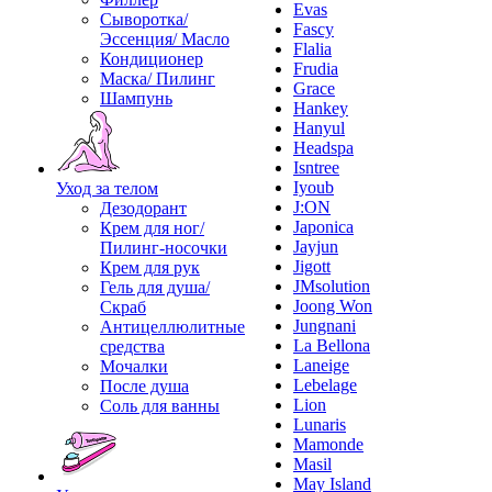
Evas
Сыворотка/
Fascy
Эссенция/ Масло
Flalia
Кондиционер
Frudia
Маска/ Пилинг
Grace
Шампунь
Hankey
Hanyul
Headspa
Isntree
Iyoub
Уход за телом
J:ON
Дезодорант
Japonica
Крем для ног/
Jayjun
Пилинг-носочки
Jigott
Крем для рук
JMsolution
Гель для душа/
Joong Won
Скраб
Jungnani
Антицеллюлитные
La Bellona
средства
Laneige
Мочалки
Lebelage
После душа
Lion
Соль для ванны
Lunaris
Mamonde
Masil
May Island