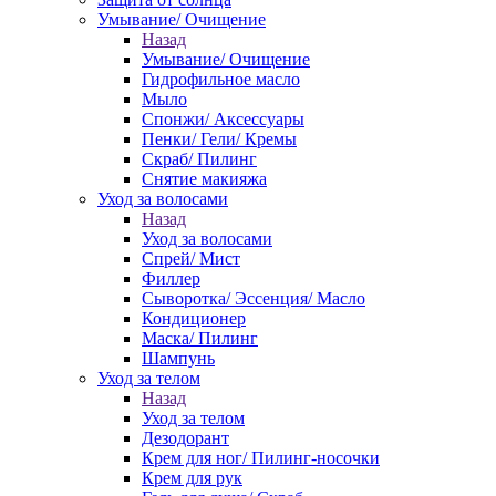
Умывание/ Очищение
Назад
Умывание/ Очищение
Гидрофильное масло
Мыло
Спонжи/ Аксессуары
Пенки/ Гели/ Кремы
Скраб/ Пилинг
Снятие макияжа
Уход за волосами
Назад
Уход за волосами
Спрей/ Мист
Филлер
Сыворотка/ Эссенция/ Масло
Кондиционер
Маска/ Пилинг
Шампунь
Уход за телом
Назад
Уход за телом
Дезодорант
Крем для ног/ Пилинг-носочки
Крем для рук