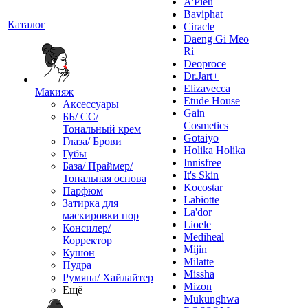
A'Pieu
Baviphat
Каталог
Ciracle
Daeng Gi Meo
Ri
Deoproce
Dr.Jart+
Elizavecca
Макияж
Etude House
Аксессуары
Gain
ББ/ СС/
Cosmetics
Тональный крем
Gotaiyo
Глаза/ Брови
Holika Holika
Губы
Innisfree
База/ Праймер/
It's Skin
Тональная основа
Kocostar
Парфюм
Labiotte
Затирка для
La'dor
маскировки пор
Lioele
Консилер/
Mediheal
Корректор
Mijin
Кушон
Milatte
Пудра
Missha
Румяна/ Хайлайтер
Mizon
Ещё
Mukunghwa