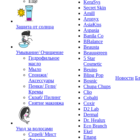
Ещё
KeraSys
Secret Skin
Amill
Aronyx
AsiaKiss
Защита от солнца
Aspasia
Banila Co
BBalance
Beausta
Умывание/ Очищение
Beauugreen
Гидрофильное
5 Star
масло
Cosmetic
Мыло
Beuins
Спонжи/
Bling Pop
Новости
Бл
Аксессуары
Bosnic
Пенки/ Гели/
Chupa Chups
Кремы
Clio
Скраб/ Пилинг
Cobalti
Снятие макияжа
Coxir
D2 Lab
Dermal
Dr. Healux
Eco Branch
Уход за волосами
Ekel
Спрей/ Мист
Ettang
Филлер