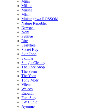
Mijin
Milatte
Missha
Mizon
Mukunghwa ROSSOM
Nature Republic
Newgen
Nohj
Petitfee
Rire
SeaNtree
Secret Key
SkinFood
Skinlite
SungboCleamy
The Face Shop
The Saem
The Yeon
Tony Moly
Vilenta
Welcos
Enough
FarmStay
3W Clinic
Ayoume