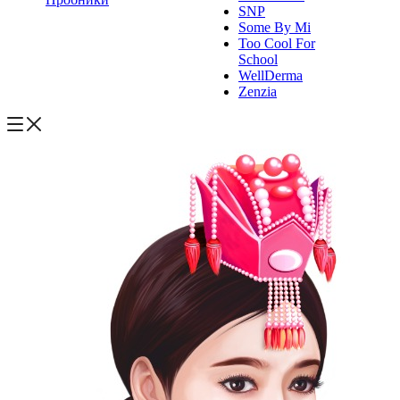
SNP
Some By Mi
Too Cool For
School
WellDerma
Zenzia