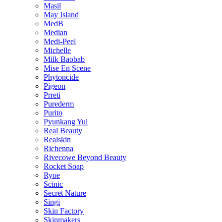
Masil
May Island
MedB
Median
Medi-Peel
Michelle
Milk Baobab
Mise En Scene
Phytoncide
Pigeon
Prreti
Purederm
Purito
Pyunkang Yul
Real Beauty
Realskin
Richenna
Rivecowe Beyond Beauty
Rocket Soap
Ryoe
Scinic
Secret Nature
Singi
Skin Factory
Skinmakers