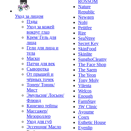
ROSSOM
Nature
Republic
Уход за лицом
Newgen
Пэды
Nohj
Уход за кожей
Petitfee
вокруг глаз
Rire
Крем/ Гель для
SeaNtree
лица
Secret Key
Гели для лица и
SkinFood
тела
Skinlite
Маски
SungboCleamy
Патчи для век
The Face Shop
Сыворотка
The Saem
От прыщей и
The Yeon
чёрных точек
Tony Moly
Тонер/ Тоник/
Vilenta
Мист
Welcos
Эмульсия/ Лосьон/
Enough
Флюид
FarmStay
Кинезио тейпы
3W Clinic
Массажер/
Ayoume
Мезороллер
Cosrx
Уход для губ
Esthetic House
Эссенция/ Масло
Eyenlip