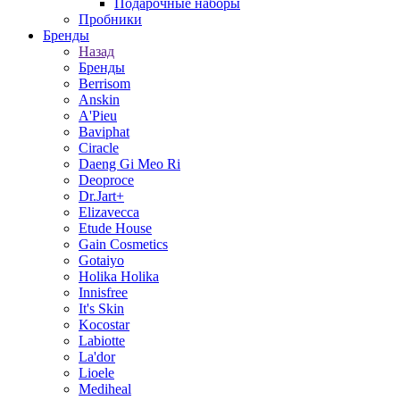
Подарочные наборы
Пробники
Бренды
Назад
Бренды
Berrisom
Anskin
A'Pieu
Baviphat
Ciracle
Daeng Gi Meo Ri
Deoproce
Dr.Jart+
Elizavecca
Etude House
Gain Cosmetics
Gotaiyo
Holika Holika
Innisfree
It's Skin
Kocostar
Labiotte
La'dor
Lioele
Mediheal