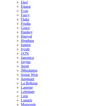
Ekel
Ettang
Evas
Fascy
Flalia
Frudia
Grace
Hankey
Hanyul
Headspa
Isntree
Iyoub
J:ON
Japonica
Jayjun
Jigott
JMsolution
Joong Won
Jungnani
La Bellona
Laneige
Lebelage
Lion
Lunaris
Mamonde