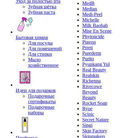
Уход за полостью рта
MedB
Зубная щётка
Median
Зубная паста
Medi-Peel
Michelle
Milk Baobab
Mise En Scene
Phytoncide
Бытовая химия
Pigeon
Для посуды
Prreti
Для помещений
Purederm
Для стирки
Purito
Мыло
Pyunkang Yul
хозяйственное
Real Beauty
Realskin
Richenna
Rivecowe
Идеи для подарков
Beyond
Подарочные
Beauty
сертификаты
Rocket Soap
Подарочные
Ryoe
наборы
Scinic
Secret Nature
Singi
Skin Factory
Skinmakers
Пробники