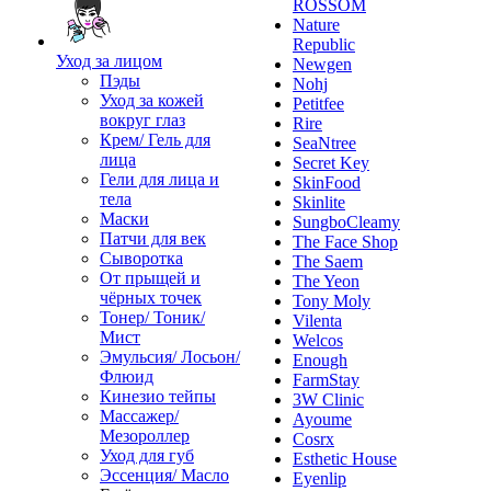
ROSSOM
Nature
Republic
Уход за лицом
Newgen
Пэды
Nohj
Уход за кожей
Petitfee
вокруг глаз
Rire
Крем/ Гель для
SeaNtree
лица
Secret Key
Гели для лица и
SkinFood
тела
Skinlite
Маски
SungboCleamy
Патчи для век
The Face Shop
Сыворотка
The Saem
От прыщей и
The Yeon
чёрных точек
Tony Moly
Тонер/ Тоник/
Vilenta
Мист
Welcos
Эмульсия/ Лосьон/
Enough
Флюид
FarmStay
Кинезио тейпы
3W Clinic
Массажер/
Ayoume
Мезороллер
Cosrx
Уход для губ
Esthetic House
Эссенция/ Масло
Eyenlip