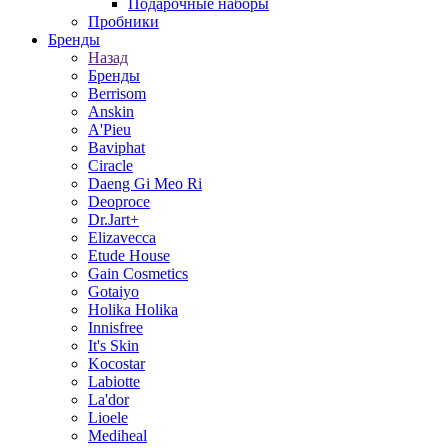
Подарочные наборы
Пробники
Бренды
Назад
Бренды
Berrisom
Anskin
A'Pieu
Baviphat
Ciracle
Daeng Gi Meo Ri
Deoproce
Dr.Jart+
Elizavecca
Etude House
Gain Cosmetics
Gotaiyo
Holika Holika
Innisfree
It's Skin
Kocostar
Labiotte
La'dor
Lioele
Mediheal