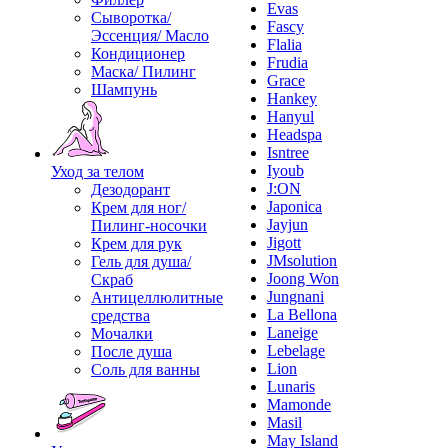
Evas
Сыворотка/
Fascy
Эссенция/ Масло
Flalia
Кондиционер
Frudia
Маска/ Пилинг
Grace
Шампунь
Hankey
Hanyul
Headspa
Isntree
Iyoub
Уход за телом
J:ON
Дезодорант
Japonica
Крем для ног/
Jayjun
Пилинг-носочки
Jigott
Крем для рук
JMsolution
Гель для душа/
Joong Won
Скраб
Jungnani
Антицеллюлитные
La Bellona
средства
Laneige
Мочалки
Lebelage
После душа
Lion
Соль для ванны
Lunaris
Mamonde
Masil
May Island