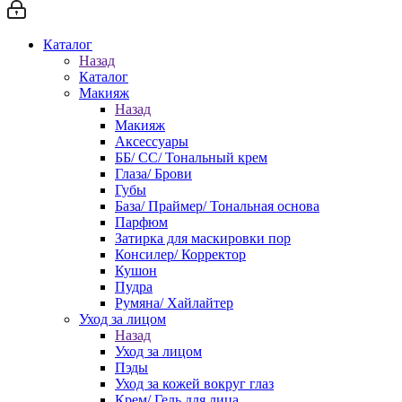
Каталог
Назад
Каталог
Макияж
Назад
Макияж
Аксессуары
ББ/ СС/ Тональный крем
Глаза/ Брови
Губы
База/ Праймер/ Тональная основа
Парфюм
Затирка для маскировки пор
Консилер/ Корректор
Кушон
Пудра
Румяна/ Хайлайтер
Уход за лицом
Назад
Уход за лицом
Пэды
Уход за кожей вокруг глаз
Крем/ Гель для лица