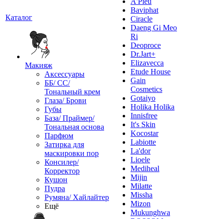
A'Pieu
Baviphat
Каталог
Ciracle
Daeng Gi Meo
Ri
Deoproce
Dr.Jart+
Elizavecca
Макияж
Etude House
Аксессуары
Gain
ББ/ СС/
Cosmetics
Тональный крем
Gotaiyo
Глаза/ Брови
Holika Holika
Губы
Innisfree
База/ Праймер/
It's Skin
Тональная основа
Kocostar
Парфюм
Labiotte
Затирка для
La'dor
маскировки пор
Lioele
Консилер/
Mediheal
Корректор
Mijin
Кушон
Milatte
Пудра
Missha
Румяна/ Хайлайтер
Mizon
Ещё
Mukunghwa