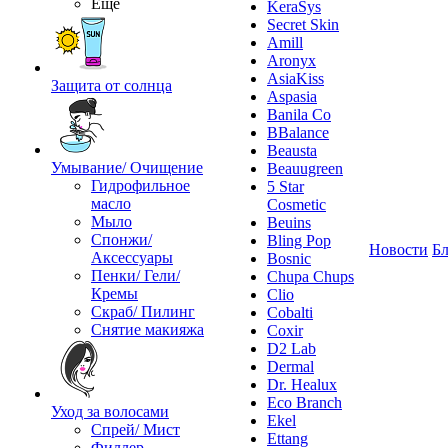
Ещё
KeraSys
Secret Skin
Amill
Aronyx
AsiaKiss
Защита от солнца
Aspasia
Banila Co
BBalance
Beausta
Умывание/ Очищение
Beauugreen
Гидрофильное
5 Star
масло
Cosmetic
Мыло
Beuins
Спонжи/
Bling Pop
Новости
Бл
Аксессуары
Bosnic
Пенки/ Гели/
Chupa Chups
Кремы
Clio
Скраб/ Пилинг
Cobalti
Снятие макияжа
Coxir
D2 Lab
Dermal
Dr. Healux
Eco Branch
Уход за волосами
Ekel
Спрей/ Мист
Ettang
Филлер