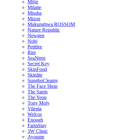
Mijin
Milatte
Missha
Mizon
Mukunghwa ROSSOM
Nature Republic
Newgen
Nohj
Petitfee
Rire
SeaNtree
Secret Key
SkinFood
Skinlite
SungboCleamy
The Face Shop
The Saem
The Yeon
Tony Moly
Vilenta
Welcos
Enough
FarmStay
3W Clinic
Ayoume