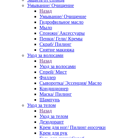
Умывание/ Очищение
Назад
Умывание/ Очищение
Гидрофильное масло
Мыло
Спонжи/ Аксессуары
Пенки/ Гели/ Кремы
Скраб/ Пилинг
Снятие макияжа
Уход за волосами
Назад
Уход за волосами
Спрей/ Мист
Филлер
Сыворотка/ Эссенция/ Масло
Кондиционер
Маска/ Пилинг
Шампунь
Уход за телом
Назад
Уход за телом
Дезодорант
Крем для ног/ Пилинг-носочки
Крем для рук