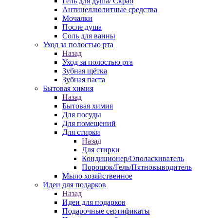
Гель для душа/ Скраб
Антицеллюлитные средства
Мочалки
После душа
Соль для ванны
Уход за полостью рта
Назад
Уход за полостью рта
Зубная щётка
Зубная паста
Бытовая химия
Назад
Бытовая химия
Для посуды
Для помещений
Для стирки
Назад
Для стирки
Кондиционер/Ополаскиватель
Порошок/Гель/Пятновыводитель
Мыло хозяйственное
Идеи для подарков
Назад
Идеи для подарков
Подарочные сертификаты