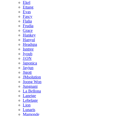
Ekel
Ettang
Evas
Fascy
Flalia
Frudia
Grace
Hankey
Hanyul
Headspa
Isntree
Iyoub
J:ON
Japonica
Jayjun
Jigott
JMsolution
Joong Won
Jungnani
La Bellona
Laneige
Lebelage
Lion
Lunaris
Mamonde