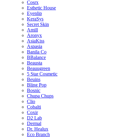
Cosrx
Esthetic House
Eyenlip
KeraSys
Secret Skin
Amill
Aronyx
AsiaKiss
Aspasia
Banila Co
BBalance
Beausta
Beauugreen
5 Star Cosmetic
Beuins
Bling Pop
Bosnic
Chupa Chups
Clio
Cobalti
Coxir
D2 Lab
Dermal
Dr. Healux
Eco Branch