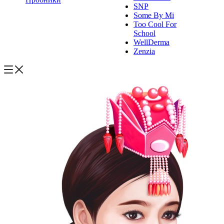
SNP
Some By Mi
Too Cool For
School
WellDerma
Zenzia