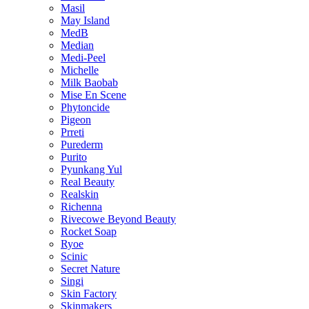
Masil
May Island
MedB
Median
Medi-Peel
Michelle
Milk Baobab
Mise En Scene
Phytoncide
Pigeon
Prreti
Purederm
Purito
Pyunkang Yul
Real Beauty
Realskin
Richenna
Rivecowe Beyond Beauty
Rocket Soap
Ryoe
Scinic
Secret Nature
Singi
Skin Factory
Skinmakers