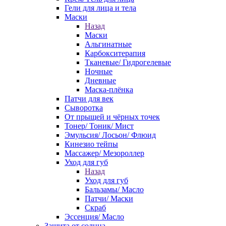
Гели для лица и тела
Маски
Назад
Маски
Альгинатные
Карбокситерапия
Тканевые/ Гидрогелевые
Ночные
Дневные
Маска-плёнка
Патчи для век
Сыворотка
От прыщей и чёрных точек
Тонер/ Тоник/ Мист
Эмульсия/ Лосьон/ Флюид
Кинезио тейпы
Массажер/ Мезороллер
Уход для губ
Назад
Уход для губ
Бальзамы/ Масло
Патчи/ Маски
Скраб
Эссенция/ Масло
Защита от солнца