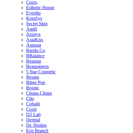
Cosrx
Esthetic House
Eyenlip
KeraSys
Secret Skin
Amill
Aronyx
AsiaKiss
Aspasia
Banila Co
BBalance
Beausta
Beauugreen
5 Star Cosmetic
Beuins
Bling Pop
Bosnic
Chupa Chups
Clio
Cobalti
Coxir
D2 Lab
Dermal
Dr. Healux
Eco Branch