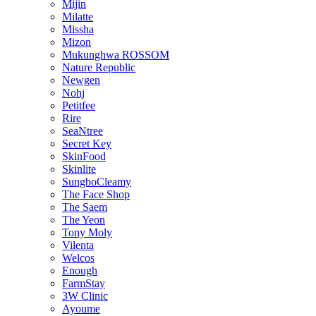
Mijin
Milatte
Missha
Mizon
Mukunghwa ROSSOM
Nature Republic
Newgen
Nohj
Petitfee
Rire
SeaNtree
Secret Key
SkinFood
Skinlite
SungboCleamy
The Face Shop
The Saem
The Yeon
Tony Moly
Vilenta
Welcos
Enough
FarmStay
3W Clinic
Ayoume