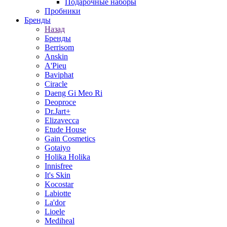
Подарочные наборы
Пробники
Бренды
Назад
Бренды
Berrisom
Anskin
A'Pieu
Baviphat
Ciracle
Daeng Gi Meo Ri
Deoproce
Dr.Jart+
Elizavecca
Etude House
Gain Cosmetics
Gotaiyo
Holika Holika
Innisfree
It's Skin
Kocostar
Labiotte
La'dor
Lioele
Mediheal