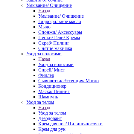
Умывание/ Очищение
Назад
Умывание/ Очищение
Гидрофильное масло
Мыло
Спонжи/ Аксессуары
Пенки/ Гели/ Кремы
Скраб/ Пилинг
Снятие макияжа
Уход за волосами
Назад
Уход за волосами
Спрей/ Мист
Филлер
Сыворотка/ Эссенция/ Масло
Кондиционер
Маска/ Пилинг
Шампунь
Уход за телом
Назад
Уход за телом
Дезодорант
Крем для ног/ Пилинг-носочки
Крем для рук