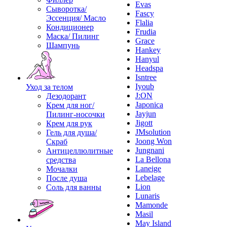
Evas
Сыворотка/
Fascy
Эссенция/ Масло
Flalia
Кондиционер
Frudia
Маска/ Пилинг
Grace
Шампунь
Hankey
Hanyul
Headspa
Isntree
Iyoub
Уход за телом
J:ON
Дезодорант
Japonica
Крем для ног/
Jayjun
Пилинг-носочки
Jigott
Крем для рук
JMsolution
Гель для душа/
Joong Won
Скраб
Jungnani
Антицеллюлитные
La Bellona
средства
Laneige
Мочалки
Lebelage
После душа
Lion
Соль для ванны
Lunaris
Mamonde
Masil
May Island