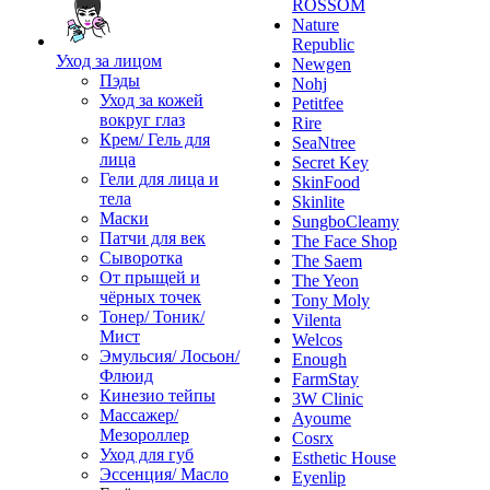
ROSSOM
Nature
Republic
Уход за лицом
Newgen
Пэды
Nohj
Уход за кожей
Petitfee
вокруг глаз
Rire
Крем/ Гель для
SeaNtree
лица
Secret Key
Гели для лица и
SkinFood
тела
Skinlite
Маски
SungboCleamy
Патчи для век
The Face Shop
Сыворотка
The Saem
От прыщей и
The Yeon
чёрных точек
Tony Moly
Тонер/ Тоник/
Vilenta
Мист
Welcos
Эмульсия/ Лосьон/
Enough
Флюид
FarmStay
Кинезио тейпы
3W Clinic
Массажер/
Ayoume
Мезороллер
Cosrx
Уход для губ
Esthetic House
Эссенция/ Масло
Eyenlip