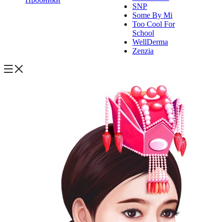
SNP
Some By Mi
Too Cool For
School
WellDerma
Zenzia