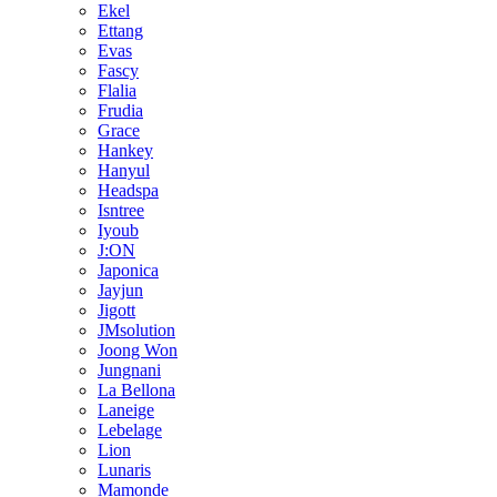
Ekel
Ettang
Evas
Fascy
Flalia
Frudia
Grace
Hankey
Hanyul
Headspa
Isntree
Iyoub
J:ON
Japonica
Jayjun
Jigott
JMsolution
Joong Won
Jungnani
La Bellona
Laneige
Lebelage
Lion
Lunaris
Mamonde