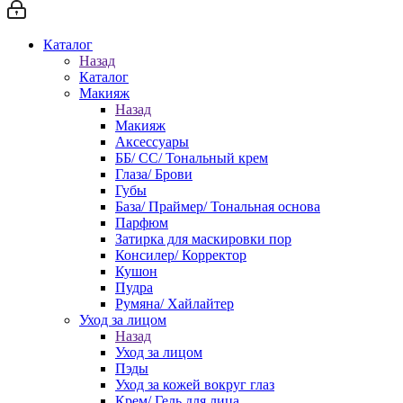
Каталог
Назад
Каталог
Макияж
Назад
Макияж
Аксессуары
ББ/ СС/ Тональный крем
Глаза/ Брови
Губы
База/ Праймер/ Тональная основа
Парфюм
Затирка для маскировки пор
Консилер/ Корректор
Кушон
Пудра
Румяна/ Хайлайтер
Уход за лицом
Назад
Уход за лицом
Пэды
Уход за кожей вокруг глаз
Крем/ Гель для лица