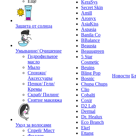
Ещё
KeraSys
Secret Skin
Amill
Aronyx
AsiaKiss
Защита от солнца
Aspasia
Banila Co
BBalance
Beausta
Умывание/ Очищение
Beauugreen
Гидрофильное
5 Star
масло
Cosmetic
Мыло
Beuins
Спонжи/
Bling Pop
Новости
Бл
Аксессуары
Bosnic
Пенки/ Гели/
Chupa Chups
Кремы
Clio
Скраб/ Пилинг
Cobalti
Снятие макияжа
Coxir
D2 Lab
Dermal
Dr. Healux
Eco Branch
Уход за волосами
Ekel
Спрей/ Мист
Ettang
Филлер