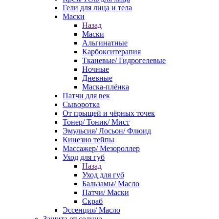
Гели для лица и тела
Маски
Назад
Маски
Альгинатные
Карбокситерапия
Тканевые/ Гидрогелевые
Ночные
Дневные
Маска-плёнка
Патчи для век
Сыворотка
От прыщей и чёрных точек
Тонер/ Тоник/ Мист
Эмульсия/ Лосьон/ Флюид
Кинезио тейпы
Массажер/ Мезороллер
Уход для губ
Назад
Уход для губ
Бальзамы/ Масло
Патчи/ Маски
Скраб
Эссенция/ Масло
Защита от солнца