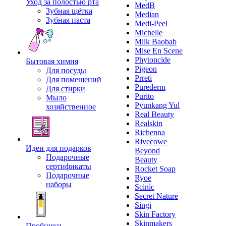
Уход за полостью рта
MedB
Зубная щётка
Median
Зубная паста
Medi-Peel
Michelle
Milk Baobab
Mise En Scene
Phytoncide
Бытовая химия
Pigeon
Для посуды
Prreti
Для помещений
Purederm
Для стирки
Purito
Мыло
Pyunkang Yul
хозяйственное
Real Beauty
Realskin
Richenna
Rivecowe
Идеи для подарков
Beyond
Подарочные
Beauty
сертификаты
Rocket Soap
Подарочные
Ryoe
наборы
Scinic
Secret Nature
Singi
Skin Factory
Skinmakers
Пробники