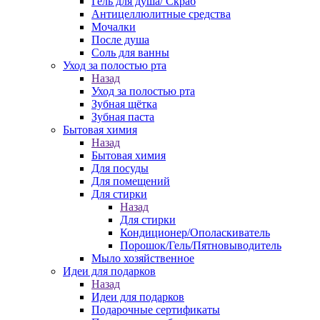
Гель для душа/ Скраб
Антицеллюлитные средства
Мочалки
После душа
Соль для ванны
Уход за полостью рта
Назад
Уход за полостью рта
Зубная щётка
Зубная паста
Бытовая химия
Назад
Бытовая химия
Для посуды
Для помещений
Для стирки
Назад
Для стирки
Кондиционер/Ополаскиватель
Порошок/Гель/Пятновыводитель
Мыло хозяйственное
Идеи для подарков
Назад
Идеи для подарков
Подарочные сертификаты