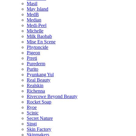
Masil
May Island
MedB
Median
Medi-Peel
Michelle
Milk Baobab
Mise En Scene
Phytoncide
Pigeon
Prreti
Purederm
Purito
Pyunkang Yul
Real Beauty
Realskin
Richenna
Rivecowe Beyond Beauty
Rocket Soap
Ryoe
Scinic
Secret Nature
Singi
Skin Factory
Skinmakers