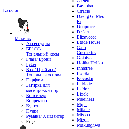
A'Pieu
Baviphat
Каталог
Ciracle
Daeng Gi Meo
Ri
Deoproce
Dr.Jart+
Elizavecca
Макияж
Etude House
Аксессуары
Gain
ББ/ СС/
Cosmetics
Тональный крем
Gotaiyo
Глаза/ Брови
Holika Holika
Губы
Innisfree
База/ Праймер/
It's Skin
Тональная основа
Kocostar
Парфюм
Labiotte
Затирка для
La'dor
маскировки пор
Lioele
Консилер/
Mediheal
Корректор
Mijin
Кушон
Milatte
Пудра
Missha
Румяна/ Хайлайтер
Mizon
Ещё
Mukunghwa