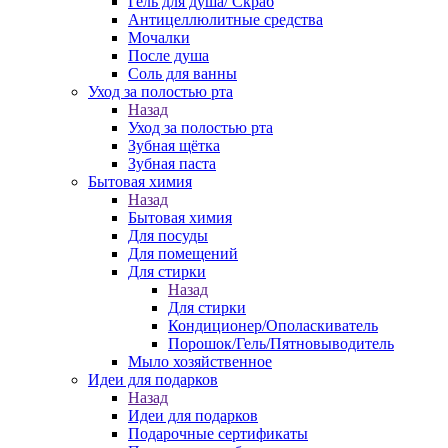
Гель для душа/ Скраб
Антицеллюлитные средства
Мочалки
После душа
Соль для ванны
Уход за полостью рта
Назад
Уход за полостью рта
Зубная щётка
Зубная паста
Бытовая химия
Назад
Бытовая химия
Для посуды
Для помещений
Для стирки
Назад
Для стирки
Кондиционер/Ополаскиватель
Порошок/Гель/Пятновыводитель
Мыло хозяйственное
Идеи для подарков
Назад
Идеи для подарков
Подарочные сертификаты