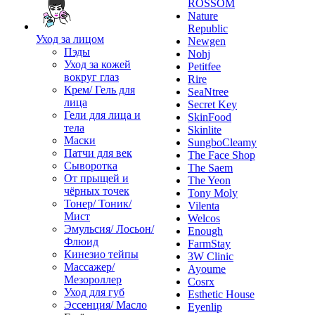
ROSSOM
Nature
Republic
Уход за лицом
Newgen
Пэды
Nohj
Уход за кожей
Petitfee
вокруг глаз
Rire
Крем/ Гель для
SeaNtree
лица
Secret Key
Гели для лица и
SkinFood
тела
Skinlite
Маски
SungboCleamy
Патчи для век
The Face Shop
Сыворотка
The Saem
От прыщей и
The Yeon
чёрных точек
Tony Moly
Тонер/ Тоник/
Vilenta
Мист
Welcos
Эмульсия/ Лосьон/
Enough
Флюид
FarmStay
Кинезио тейпы
3W Clinic
Массажер/
Ayoume
Мезороллер
Cosrx
Уход для губ
Esthetic House
Эссенция/ Масло
Eyenlip