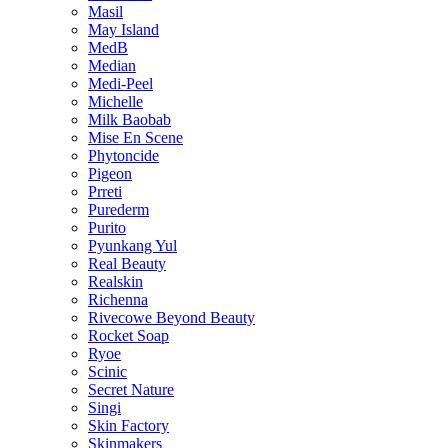
Masil
May Island
MedB
Median
Medi-Peel
Michelle
Milk Baobab
Mise En Scene
Phytoncide
Pigeon
Prreti
Purederm
Purito
Pyunkang Yul
Real Beauty
Realskin
Richenna
Rivecowe Beyond Beauty
Rocket Soap
Ryoe
Scinic
Secret Nature
Singi
Skin Factory
Skinmakers