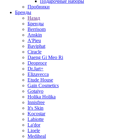
Подарочные наборы
Пробники
Бренды
Назад
Бренды
Berrisom
Anskin
A'Pieu
Baviphat
Ciracle
Daeng Gi Meo Ri
Deoproce
Dr.Jart+
Elizavecca
Etude House
Gain Cosmetics
Gotaiyo
Holika Holika
Innisfree
It's Skin
Kocostar
Labiotte
La'dor
Lioele
Mediheal