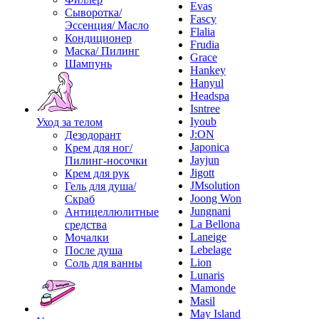
Evas
Сыворотка/
Fascy
Эссенция/ Масло
Flalia
Кондиционер
Frudia
Маска/ Пилинг
Grace
Шампунь
Hankey
Hanyul
Headspa
Isntree
Iyoub
Уход за телом
J:ON
Дезодорант
Japonica
Крем для ног/
Jayjun
Пилинг-носочки
Jigott
Крем для рук
JMsolution
Гель для душа/
Joong Won
Скраб
Jungnani
Антицеллюлитные
La Bellona
средства
Laneige
Мочалки
Lebelage
После душа
Lion
Соль для ванны
Lunaris
Mamonde
Masil
May Island