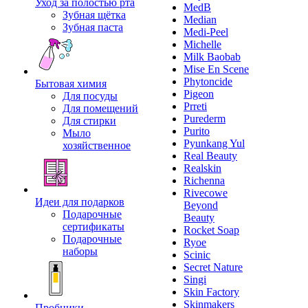
Уход за полостью рта
MedB
Зубная щётка
Median
Зубная паста
Medi-Peel
Michelle
Milk Baobab
Mise En Scene
Phytoncide
Бытовая химия
Pigeon
Для посуды
Prreti
Для помещений
Purederm
Для стирки
Purito
Мыло
Pyunkang Yul
хозяйственное
Real Beauty
Realskin
Richenna
Rivecowe
Идеи для подарков
Beyond
Подарочные
Beauty
сертификаты
Rocket Soap
Подарочные
Ryoe
наборы
Scinic
Secret Nature
Singi
Skin Factory
Skinmakers
Пробники