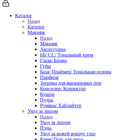
Каталог
Назад
Каталог
Макияж
Назад
Макияж
Аксессуары
ББ/ СС/ Тональный крем
Глаза/ Брови
Губы
База/ Праймер/ Тональная основа
Парфюм
Затирка для маскировки пор
Консилер/ Корректор
Кушон
Пудра
Румяна/ Хайлайтер
Уход за лицом
Назад
Уход за лицом
Пэды
Уход за кожей вокруг глаз
Крем/ Гель для лица