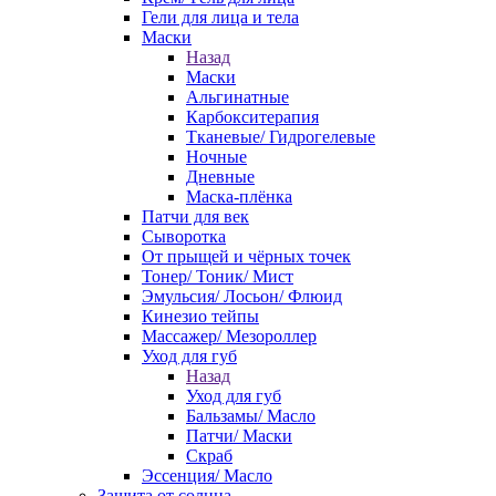
Гели для лица и тела
Маски
Назад
Маски
Альгинатные
Карбокситерапия
Тканевые/ Гидрогелевые
Ночные
Дневные
Маска-плёнка
Патчи для век
Сыворотка
От прыщей и чёрных точек
Тонер/ Тоник/ Мист
Эмульсия/ Лосьон/ Флюид
Кинезио тейпы
Массажер/ Мезороллер
Уход для губ
Назад
Уход для губ
Бальзамы/ Масло
Патчи/ Маски
Скраб
Эссенция/ Масло
Защита от солнца