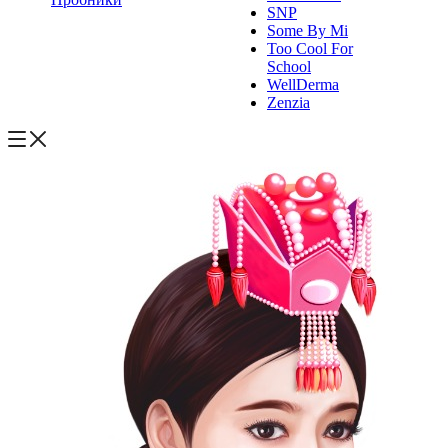
SNP
Some By Mi
Too Cool For
School
WellDerma
Zenzia