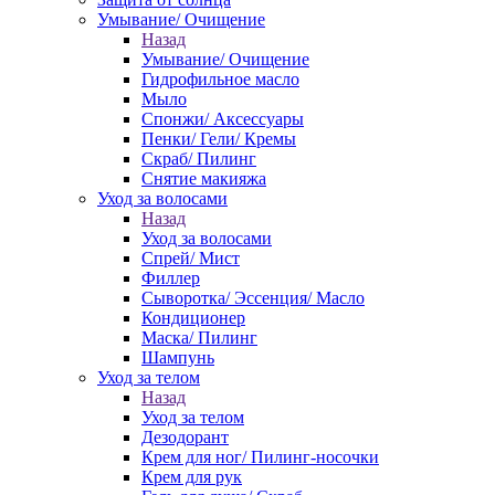
Умывание/ Очищение
Назад
Умывание/ Очищение
Гидрофильное масло
Мыло
Спонжи/ Аксессуары
Пенки/ Гели/ Кремы
Скраб/ Пилинг
Снятие макияжа
Уход за волосами
Назад
Уход за волосами
Спрей/ Мист
Филлер
Сыворотка/ Эссенция/ Масло
Кондиционер
Маска/ Пилинг
Шампунь
Уход за телом
Назад
Уход за телом
Дезодорант
Крем для ног/ Пилинг-носочки
Крем для рук