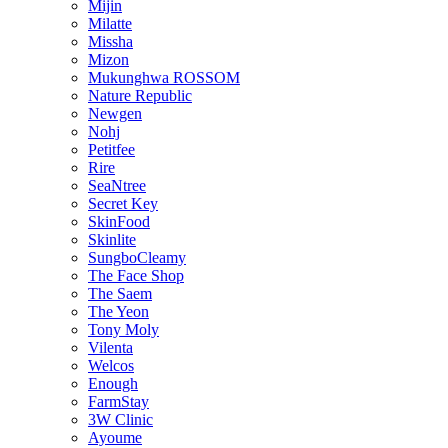
Mijin
Milatte
Missha
Mizon
Mukunghwa ROSSOM
Nature Republic
Newgen
Nohj
Petitfee
Rire
SeaNtree
Secret Key
SkinFood
Skinlite
SungboCleamy
The Face Shop
The Saem
The Yeon
Tony Moly
Vilenta
Welcos
Enough
FarmStay
3W Clinic
Ayoume