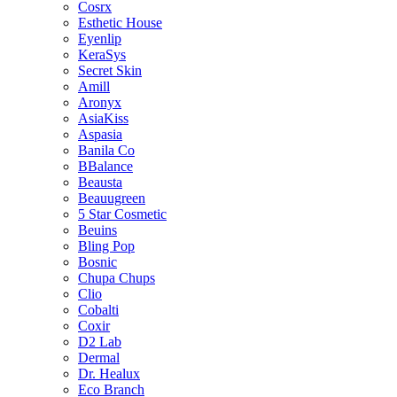
Cosrx
Esthetic House
Eyenlip
KeraSys
Secret Skin
Amill
Aronyx
AsiaKiss
Aspasia
Banila Co
BBalance
Beausta
Beauugreen
5 Star Cosmetic
Beuins
Bling Pop
Bosnic
Chupa Chups
Clio
Cobalti
Coxir
D2 Lab
Dermal
Dr. Healux
Eco Branch