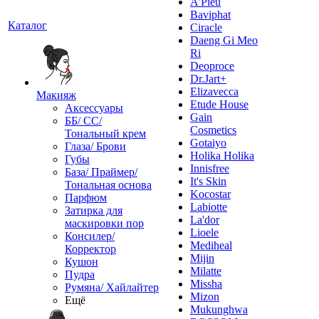
A'Pieu
Baviphat
Каталог
Ciracle
Daeng Gi Meo
Ri
Deoproce
Dr.Jart+
Elizavecca
Макияж
Etude House
Аксессуары
Gain
ББ/ СС/
Cosmetics
Тональный крем
Gotaiyo
Глаза/ Брови
Holika Holika
Губы
Innisfree
База/ Праймер/
It's Skin
Тональная основа
Kocostar
Парфюм
Labiotte
Затирка для
La'dor
маскировки пор
Lioele
Консилер/
Mediheal
Корректор
Mijin
Кушон
Milatte
Пудра
Missha
Румяна/ Хайлайтер
Mizon
Ещё
Mukunghwa