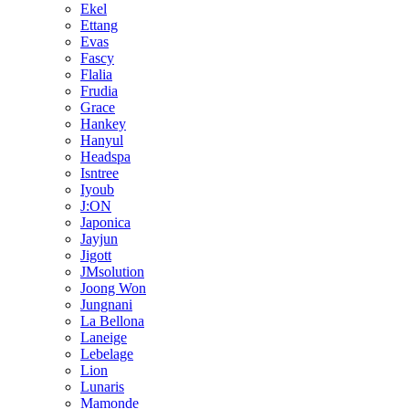
Ekel
Ettang
Evas
Fascy
Flalia
Frudia
Grace
Hankey
Hanyul
Headspa
Isntree
Iyoub
J:ON
Japonica
Jayjun
Jigott
JMsolution
Joong Won
Jungnani
La Bellona
Laneige
Lebelage
Lion
Lunaris
Mamonde