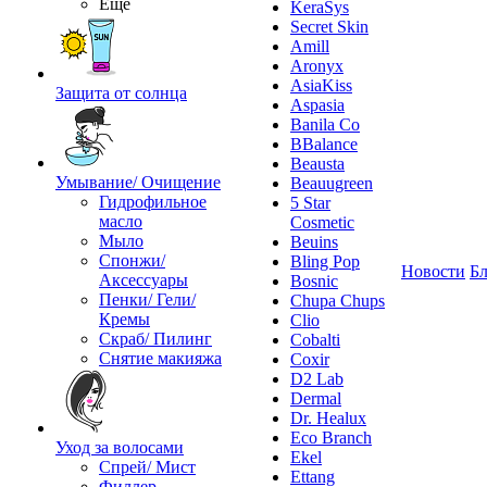
Ещё
KeraSys
Secret Skin
Amill
Aronyx
AsiaKiss
Защита от солнца
Aspasia
Banila Co
BBalance
Beausta
Умывание/ Очищение
Beauugreen
Гидрофильное
5 Star
масло
Cosmetic
Мыло
Beuins
Спонжи/
Bling Pop
Новости
Бл
Аксессуары
Bosnic
Пенки/ Гели/
Chupa Chups
Кремы
Clio
Скраб/ Пилинг
Cobalti
Снятие макияжа
Coxir
D2 Lab
Dermal
Dr. Healux
Eco Branch
Уход за волосами
Ekel
Спрей/ Мист
Ettang
Филлер