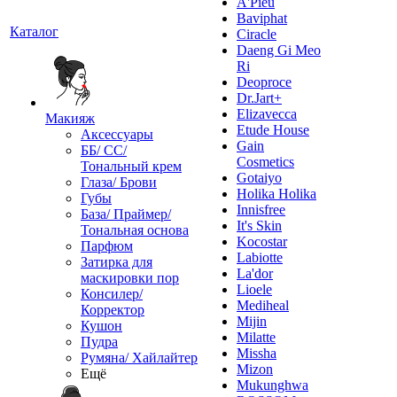
A'Pieu
Baviphat
Каталог
Ciracle
Daeng Gi Meo
Ri
Deoproce
Dr.Jart+
Elizavecca
Макияж
Etude House
Аксессуары
Gain
ББ/ СС/
Cosmetics
Тональный крем
Gotaiyo
Глаза/ Брови
Holika Holika
Губы
Innisfree
База/ Праймер/
It's Skin
Тональная основа
Kocostar
Парфюм
Labiotte
Затирка для
La'dor
маскировки пор
Lioele
Консилер/
Mediheal
Корректор
Mijin
Кушон
Milatte
Пудра
Missha
Румяна/ Хайлайтер
Mizon
Ещё
Mukunghwa