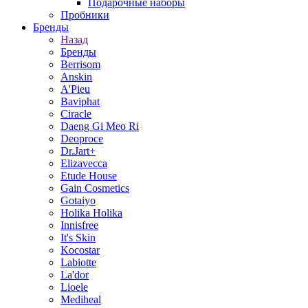
Подарочные наборы
Пробники
Бренды
Назад
Бренды
Berrisom
Anskin
A'Pieu
Baviphat
Ciracle
Daeng Gi Meo Ri
Deoproce
Dr.Jart+
Elizavecca
Etude House
Gain Cosmetics
Gotaiyo
Holika Holika
Innisfree
It's Skin
Kocostar
Labiotte
La'dor
Lioele
Mediheal