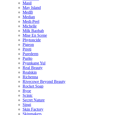
Masil
May Island
MedB
Median
Medi-Peel
Michelle
Milk Baobab
Mise En Scene
Phytoncide
Pigeon
Prreti
Purederm
Purito
Pyunkang Yul
Real Beauty
Realskin
Richenna
Rivecowe Beyond Beauty
Rocket Soap
Ryoe
Scinic
Secret Nature
Singi
Skin Factory
Skinmakers