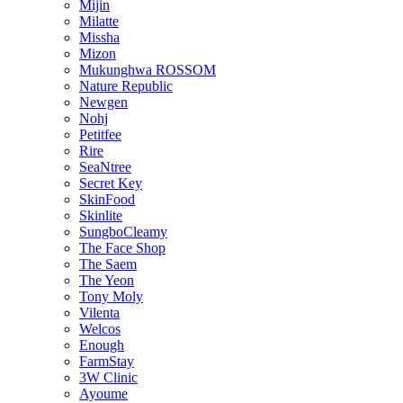
Mijin
Milatte
Missha
Mizon
Mukunghwa ROSSOM
Nature Republic
Newgen
Nohj
Petitfee
Rire
SeaNtree
Secret Key
SkinFood
Skinlite
SungboCleamy
The Face Shop
The Saem
The Yeon
Tony Moly
Vilenta
Welcos
Enough
FarmStay
3W Clinic
Ayoume