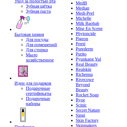
Уход за полостью рта
MedB
Зубная щётка
Median
Зубная паста
Medi-Peel
Michelle
Milk Baobab
Mise En Scene
Phytoncide
Бытовая химия
Pigeon
Для посуды
Prreti
Для помещений
Purederm
Для стирки
Purito
Мыло
Pyunkang Yul
хозяйственное
Real Beauty
Realskin
Richenna
Rivecowe
Идеи для подарков
Beyond
Подарочные
Beauty
сертификаты
Rocket Soap
Подарочные
Ryoe
наборы
Scinic
Secret Nature
Singi
Skin Factory
Skinmakers
Пробники