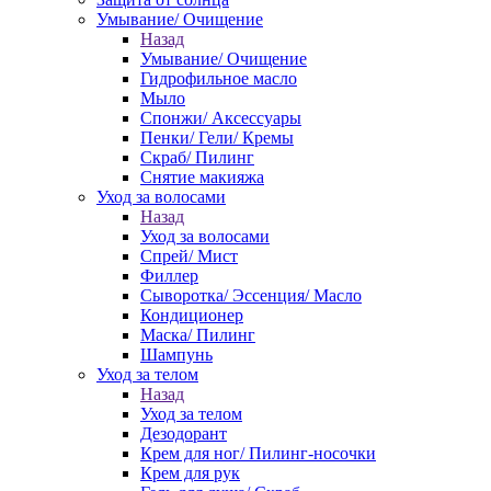
Умывание/ Очищение
Назад
Умывание/ Очищение
Гидрофильное масло
Мыло
Спонжи/ Аксессуары
Пенки/ Гели/ Кремы
Скраб/ Пилинг
Снятие макияжа
Уход за волосами
Назад
Уход за волосами
Спрей/ Мист
Филлер
Сыворотка/ Эссенция/ Масло
Кондиционер
Маска/ Пилинг
Шампунь
Уход за телом
Назад
Уход за телом
Дезодорант
Крем для ног/ Пилинг-носочки
Крем для рук