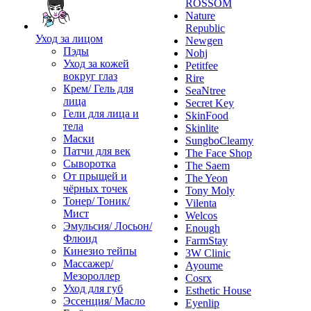
ROSSOM
Nature
Republic
Уход за лицом
Newgen
Пэды
Nohj
Уход за кожей
Petitfee
вокруг глаз
Rire
Крем/ Гель для
SeaNtree
лица
Secret Key
Гели для лица и
SkinFood
тела
Skinlite
Маски
SungboCleamy
Патчи для век
The Face Shop
Сыворотка
The Saem
От прыщей и
The Yeon
чёрных точек
Tony Moly
Тонер/ Тоник/
Vilenta
Мист
Welcos
Эмульсия/ Лосьон/
Enough
Флюид
FarmStay
Кинезио тейпы
3W Clinic
Массажер/
Ayoume
Мезороллер
Cosrx
Уход для губ
Esthetic House
Эссенция/ Масло
Eyenlip