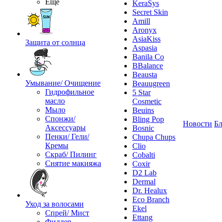
Ещё
KeraSys
Secret Skin
Amill
Aronyx
AsiaKiss
Защита от солнца
Aspasia
Banila Co
BBalance
Beausta
Умывание/ Очищение
Beauugreen
Гидрофильное
5 Star
масло
Cosmetic
Мыло
Beuins
Спонжи/
Bling Pop
Новости
Бл
Аксессуары
Bosnic
Пенки/ Гели/
Chupa Chups
Кремы
Clio
Скраб/ Пилинг
Cobalti
Снятие макияжа
Coxir
D2 Lab
Dermal
Dr. Healux
Eco Branch
Уход за волосами
Ekel
Спрей/ Мист
Ettang
Филлер