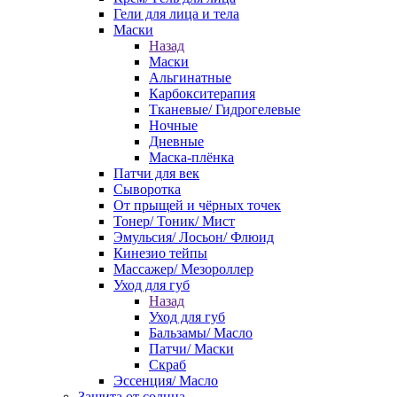
Гели для лица и тела
Маски
Назад
Маски
Альгинатные
Карбокситерапия
Тканевые/ Гидрогелевые
Ночные
Дневные
Маска-плёнка
Патчи для век
Сыворотка
От прыщей и чёрных точек
Тонер/ Тоник/ Мист
Эмульсия/ Лосьон/ Флюид
Кинезио тейпы
Массажер/ Мезороллер
Уход для губ
Назад
Уход для губ
Бальзамы/ Масло
Патчи/ Маски
Скраб
Эссенция/ Масло
Защита от солнца