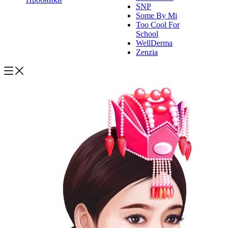
SNP
Some By Mi
Too Cool For
School
WellDerma
Zenzia