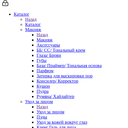
Каталог
Назад
Каталог
Макияж
Назад
Макияж
Аксессуары
ББ/ СС/ Тональный крем
Глаза/ Брови
Губы
База/ Праймер/ Тональная основа
Парфюм
Затирка для маскировки пор
Консилер/ Корректор
Кушон
Пудра
Румяна/ Хайлайтер
Уход за лицом
Назад
Уход за лицом
Пэды
Уход за кожей вокруг глаз
Крем/ Гель для лица