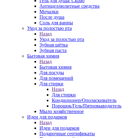
Гель для душа/ Скраб
Антицеллюлитные средства
Мочалки
После душа
Соль для ванны
Уход за полостью рта
Назад
Уход за полостью рта
Зубная щётка
Зубная паста
Бытовая химия
Назад
Бытовая химия
Для посуды
Для помещений
Для стирки
Назад
Для стирки
Кондиционер/Ополаскиватель
Порошок/Гель/Пятновыводитель
Мыло хозяйственное
Идеи для подарков
Назад
Идеи для подарков
Подарочные сертификаты