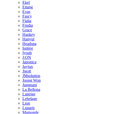
Ekel
Ettang
Evas
Fascy
Flalia
Frudia
Grace
Hankey
Hanyul
Headspa
Isntree
Iyoub
J:ON
Japonica
Jayjun
Jigott
JMsolution
Joong Won
Jungnani
La Bellona
Laneige
Lebelage
Lion
Lunaris
Mamonde