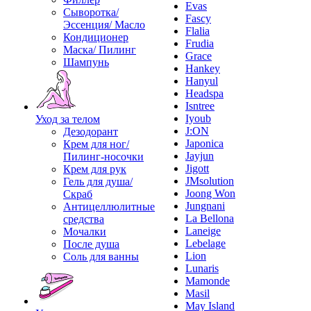
Evas
Сыворотка/
Fascy
Эссенция/ Масло
Flalia
Кондиционер
Frudia
Маска/ Пилинг
Grace
Шампунь
Hankey
Hanyul
Headspa
Isntree
Iyoub
Уход за телом
J:ON
Дезодорант
Japonica
Крем для ног/
Jayjun
Пилинг-носочки
Jigott
Крем для рук
JMsolution
Гель для душа/
Joong Won
Скраб
Jungnani
Антицеллюлитные
La Bellona
средства
Laneige
Мочалки
Lebelage
После душа
Lion
Соль для ванны
Lunaris
Mamonde
Masil
May Island