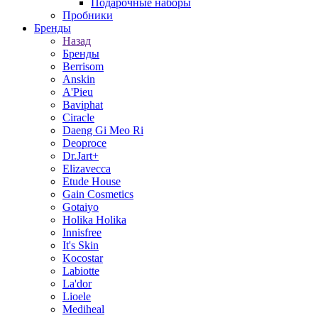
Подарочные наборы
Пробники
Бренды
Назад
Бренды
Berrisom
Anskin
A'Pieu
Baviphat
Ciracle
Daeng Gi Meo Ri
Deoproce
Dr.Jart+
Elizavecca
Etude House
Gain Cosmetics
Gotaiyo
Holika Holika
Innisfree
It's Skin
Kocostar
Labiotte
La'dor
Lioele
Mediheal