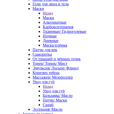
Гели для лица и тела
Маски
Назад
Маски
Альгинатные
Карбокситерапия
Тканевые/ Гидрогелевые
Ночные
Дневные
Маска-плёнка
Патчи для век
Сыворотка
От прыщей и чёрных точек
Тонер/ Тоник/ Мист
Эмульсия/ Лосьон/ Флюид
Кинезио тейпы
Массажер/ Мезороллер
Уход для губ
Назад
Уход для губ
Бальзамы/ Масло
Патчи/ Маски
Скраб
Эссенция/ Масло
Защита от солнца