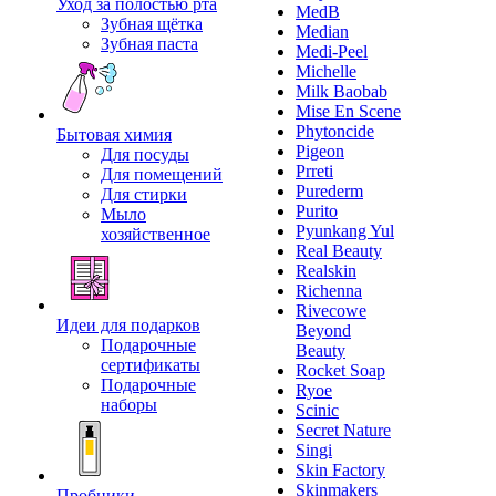
Уход за полостью рта
MedB
Зубная щётка
Median
Зубная паста
Medi-Peel
Michelle
Milk Baobab
Mise En Scene
Phytoncide
Бытовая химия
Pigeon
Для посуды
Prreti
Для помещений
Purederm
Для стирки
Purito
Мыло
Pyunkang Yul
хозяйственное
Real Beauty
Realskin
Richenna
Rivecowe
Идеи для подарков
Beyond
Подарочные
Beauty
сертификаты
Rocket Soap
Подарочные
Ryoe
наборы
Scinic
Secret Nature
Singi
Skin Factory
Skinmakers
Пробники