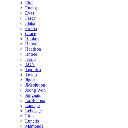
Ekel
Ettang
Evas
Fascy
Flalia
Frudia
Grace
Hankey
Hanyul
Headspa
Isntree
Iyoub
J:ON
Japonica
Jayjun
Jigott
JMsolution
Joong Won
Jungnani
La Bellona
Laneige
Lebelage
Lion
Lunaris
Mamonde