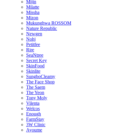
Mijin
Milatte
Missha
Mizon
Mukunghwa ROSSOM
Nature Republic
Newgen
Nohj
Petitfee
Rire
SeaNtree
Secret Key
SkinFood
Skinlite
SungboCleamy
The Face Shop
The Saem
The Yeon
Tony Moly
Vilenta
Welcos
Enough
FarmStay
3W Clinic
Ayoume