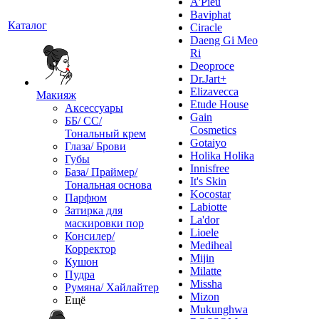
A'Pieu
Baviphat
Каталог
Ciracle
Daeng Gi Meo
Ri
Deoproce
Dr.Jart+
Elizavecca
Макияж
Etude House
Аксессуары
Gain
ББ/ СС/
Cosmetics
Тональный крем
Gotaiyo
Глаза/ Брови
Holika Holika
Губы
Innisfree
База/ Праймер/
It's Skin
Тональная основа
Kocostar
Парфюм
Labiotte
Затирка для
La'dor
маскировки пор
Lioele
Консилер/
Mediheal
Корректор
Mijin
Кушон
Milatte
Пудра
Missha
Румяна/ Хайлайтер
Mizon
Ещё
Mukunghwa