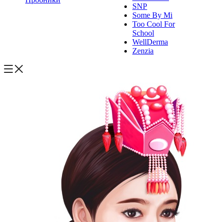
SNP
Some By Mi
Too Cool For
School
WellDerma
Zenzia