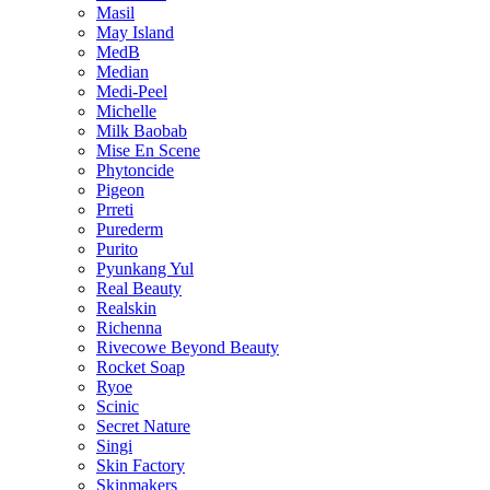
Masil
May Island
MedB
Median
Medi-Peel
Michelle
Milk Baobab
Mise En Scene
Phytoncide
Pigeon
Prreti
Purederm
Purito
Pyunkang Yul
Real Beauty
Realskin
Richenna
Rivecowe Beyond Beauty
Rocket Soap
Ryoe
Scinic
Secret Nature
Singi
Skin Factory
Skinmakers