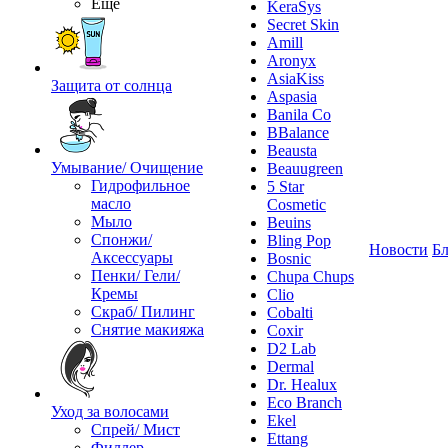
Ещё
KeraSys
Secret Skin
Amill
Aronyx
AsiaKiss
Защита от солнца
Aspasia
Banila Co
BBalance
Beausta
Умывание/ Очищение
Beauugreen
Гидрофильное
5 Star
масло
Cosmetic
Мыло
Beuins
Спонжи/
Bling Pop
Новости
Бл
Аксессуары
Bosnic
Пенки/ Гели/
Chupa Chups
Кремы
Clio
Скраб/ Пилинг
Cobalti
Снятие макияжа
Coxir
D2 Lab
Dermal
Dr. Healux
Eco Branch
Уход за волосами
Ekel
Спрей/ Мист
Ettang
Филлер