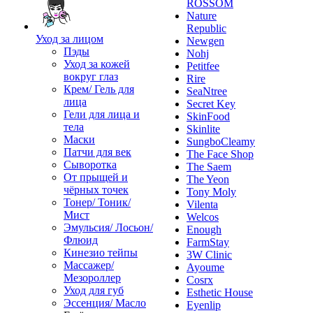
ROSSOM
Nature
Republic
Уход за лицом
Newgen
Пэды
Nohj
Уход за кожей
Petitfee
вокруг глаз
Rire
Крем/ Гель для
SeaNtree
лица
Secret Key
Гели для лица и
SkinFood
тела
Skinlite
Маски
SungboCleamy
Патчи для век
The Face Shop
Сыворотка
The Saem
От прыщей и
The Yeon
чёрных точек
Tony Moly
Тонер/ Тоник/
Vilenta
Мист
Welcos
Эмульсия/ Лосьон/
Enough
Флюид
FarmStay
Кинезио тейпы
3W Clinic
Массажер/
Ayoume
Мезороллер
Cosrx
Уход для губ
Esthetic House
Эссенция/ Масло
Eyenlip