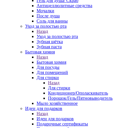
Гель для душа/ Скраб
Антицеллюлитные средства
Мочалки
После душа
Соль для ванны
Уход за полостью рта
Назад
Уход за полостью рта
Зубная щётка
Зубная паста
Бытовая химия
Назад
Бытовая химия
Для посуды
Для помещений
Для стирки
Назад
Для стирки
Кондиционер/Ополаскиватель
Порошок/Гель/Пятновыводитель
Мыло хозяйственное
Идеи для подарков
Назад
Идеи для подарков
Подарочные сертификаты