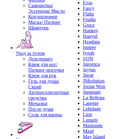
Evas
Сыворотка/
Fascy
Эссенция/ Масло
Flalia
Кондиционер
Frudia
Маска/ Пилинг
Grace
Шампунь
Hankey
Hanyul
Headspa
Isntree
Iyoub
Уход за телом
J:ON
Дезодорант
Japonica
Крем для ног/
Jayjun
Пилинг-носочки
Jigott
Крем для рук
JMsolution
Гель для душа/
Joong Won
Скраб
Jungnani
Антицеллюлитные
La Bellona
средства
Laneige
Мочалки
Lebelage
После душа
Lion
Соль для ванны
Lunaris
Mamonde
Masil
May Island