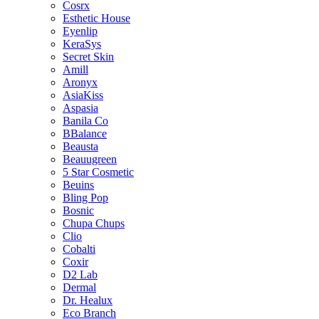
Cosrx
Esthetic House
Eyenlip
KeraSys
Secret Skin
Amill
Aronyx
AsiaKiss
Aspasia
Banila Co
BBalance
Beausta
Beauugreen
5 Star Cosmetic
Beuins
Bling Pop
Bosnic
Chupa Chups
Clio
Cobalti
Coxir
D2 Lab
Dermal
Dr. Healux
Eco Branch