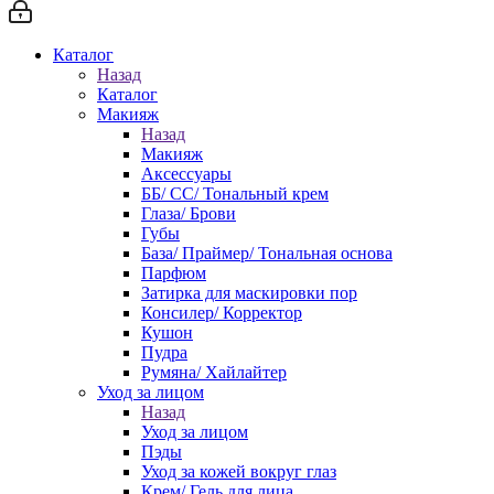
Каталог
Назад
Каталог
Макияж
Назад
Макияж
Аксессуары
ББ/ СС/ Тональный крем
Глаза/ Брови
Губы
База/ Праймер/ Тональная основа
Парфюм
Затирка для маскировки пор
Консилер/ Корректор
Кушон
Пудра
Румяна/ Хайлайтер
Уход за лицом
Назад
Уход за лицом
Пэды
Уход за кожей вокруг глаз
Крем/ Гель для лица