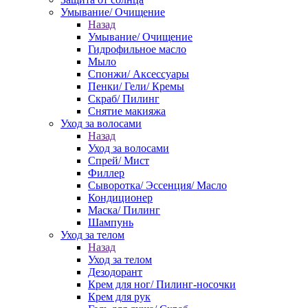
Умывание/ Очищение
Назад
Умывание/ Очищение
Гидрофильное масло
Мыло
Спонжи/ Аксессуары
Пенки/ Гели/ Кремы
Скраб/ Пилинг
Снятие макияжа
Уход за волосами
Назад
Уход за волосами
Спрей/ Мист
Филлер
Сыворотка/ Эссенция/ Масло
Кондиционер
Маска/ Пилинг
Шампунь
Уход за телом
Назад
Уход за телом
Дезодорант
Крем для ног/ Пилинг-носочки
Крем для рук