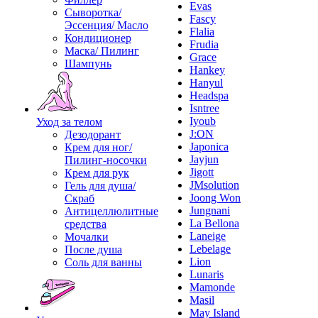
Evas
Сыворотка/
Fascy
Эссенция/ Масло
Flalia
Кондиционер
Frudia
Маска/ Пилинг
Grace
Шампунь
Hankey
Hanyul
Headspa
Isntree
Iyoub
Уход за телом
J:ON
Дезодорант
Japonica
Крем для ног/
Jayjun
Пилинг-носочки
Jigott
Крем для рук
JMsolution
Гель для душа/
Joong Won
Скраб
Jungnani
Антицеллюлитные
La Bellona
средства
Laneige
Мочалки
Lebelage
После душа
Lion
Соль для ванны
Lunaris
Mamonde
Masil
May Island