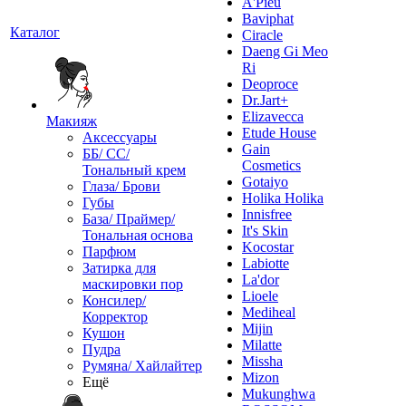
A'Pieu
Baviphat
Каталог
Ciracle
Daeng Gi Meo
Ri
Deoproce
Dr.Jart+
Elizavecca
Макияж
Etude House
Аксессуары
Gain
ББ/ СС/
Cosmetics
Тональный крем
Gotaiyo
Глаза/ Брови
Holika Holika
Губы
Innisfree
База/ Праймер/
It's Skin
Тональная основа
Kocostar
Парфюм
Labiotte
Затирка для
La'dor
маскировки пор
Lioele
Консилер/
Mediheal
Корректор
Mijin
Кушон
Milatte
Пудра
Missha
Румяна/ Хайлайтер
Mizon
Ещё
Mukunghwa