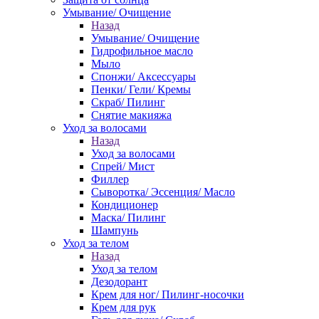
Умывание/ Очищение
Назад
Умывание/ Очищение
Гидрофильное масло
Мыло
Спонжи/ Аксессуары
Пенки/ Гели/ Кремы
Скраб/ Пилинг
Снятие макияжа
Уход за волосами
Назад
Уход за волосами
Спрей/ Мист
Филлер
Сыворотка/ Эссенция/ Масло
Кондиционер
Маска/ Пилинг
Шампунь
Уход за телом
Назад
Уход за телом
Дезодорант
Крем для ног/ Пилинг-носочки
Крем для рук