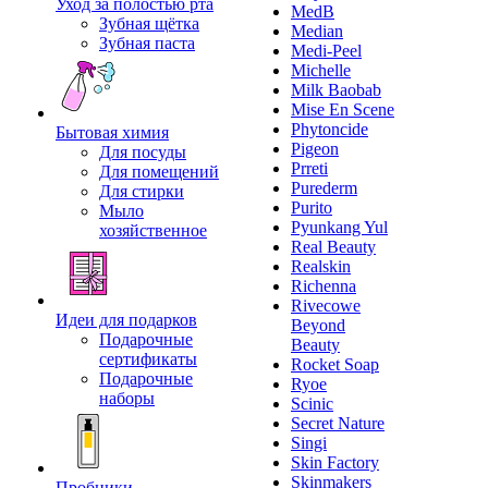
Уход за полостью рта
MedB
Зубная щётка
Median
Зубная паста
Medi-Peel
Michelle
Milk Baobab
Mise En Scene
Phytoncide
Бытовая химия
Pigeon
Для посуды
Prreti
Для помещений
Purederm
Для стирки
Purito
Мыло
Pyunkang Yul
хозяйственное
Real Beauty
Realskin
Richenna
Rivecowe
Идеи для подарков
Beyond
Подарочные
Beauty
сертификаты
Rocket Soap
Подарочные
Ryoe
наборы
Scinic
Secret Nature
Singi
Skin Factory
Skinmakers
Пробники