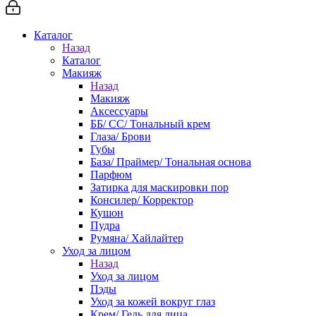
Каталог
Назад
Каталог
Макияж
Назад
Макияж
Аксессуары
ББ/ СС/ Тональный крем
Глаза/ Брови
Губы
База/ Праймер/ Тональная основа
Парфюм
Затирка для маскировки пор
Консилер/ Корректор
Кушон
Пудра
Румяна/ Хайлайтер
Уход за лицом
Назад
Уход за лицом
Пэды
Уход за кожей вокруг глаз
Крем/ Гель для лица