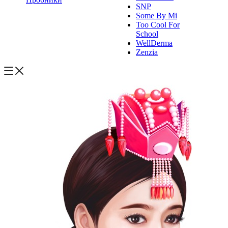
SNP
Some By Mi
Too Cool For
School
WellDerma
Zenzia