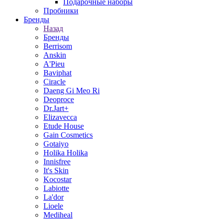
Подарочные наборы
Пробники
Бренды
Назад
Бренды
Berrisom
Anskin
A'Pieu
Baviphat
Ciracle
Daeng Gi Meo Ri
Deoproce
Dr.Jart+
Elizavecca
Etude House
Gain Cosmetics
Gotaiyo
Holika Holika
Innisfree
It's Skin
Kocostar
Labiotte
La'dor
Lioele
Mediheal