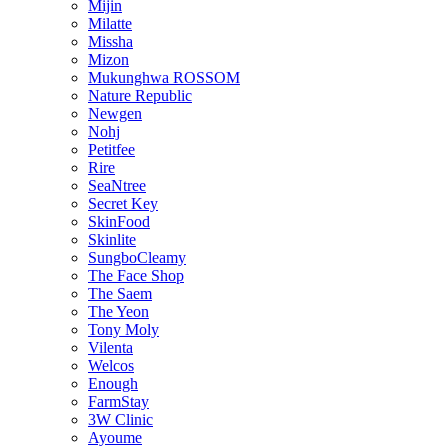
Mijin
Milatte
Missha
Mizon
Mukunghwa ROSSOM
Nature Republic
Newgen
Nohj
Petitfee
Rire
SeaNtree
Secret Key
SkinFood
Skinlite
SungboCleamy
The Face Shop
The Saem
The Yeon
Tony Moly
Vilenta
Welcos
Enough
FarmStay
3W Clinic
Ayoume