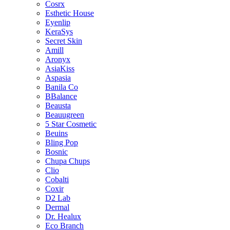
Cosrx
Esthetic House
Eyenlip
KeraSys
Secret Skin
Amill
Aronyx
AsiaKiss
Aspasia
Banila Co
BBalance
Beausta
Beauugreen
5 Star Cosmetic
Beuins
Bling Pop
Bosnic
Chupa Chups
Clio
Cobalti
Coxir
D2 Lab
Dermal
Dr. Healux
Eco Branch