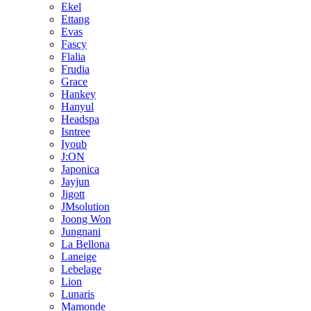
Ekel
Ettang
Evas
Fascy
Flalia
Frudia
Grace
Hankey
Hanyul
Headspa
Isntree
Iyoub
J:ON
Japonica
Jayjun
Jigott
JMsolution
Joong Won
Jungnani
La Bellona
Laneige
Lebelage
Lion
Lunaris
Mamonde