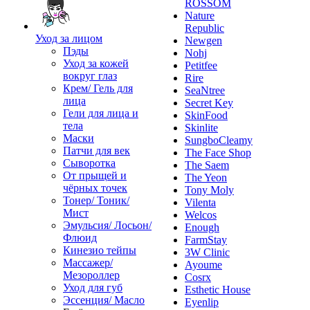
ROSSOM
Nature
Republic
Уход за лицом
Newgen
Пэды
Nohj
Уход за кожей
Petitfee
вокруг глаз
Rire
Крем/ Гель для
SeaNtree
лица
Secret Key
Гели для лица и
SkinFood
тела
Skinlite
Маски
SungboCleamy
Патчи для век
The Face Shop
Сыворотка
The Saem
От прыщей и
The Yeon
чёрных точек
Tony Moly
Тонер/ Тоник/
Vilenta
Мист
Welcos
Эмульсия/ Лосьон/
Enough
Флюид
FarmStay
Кинезио тейпы
3W Clinic
Массажер/
Ayoume
Мезороллер
Cosrx
Уход для губ
Esthetic House
Эссенция/ Масло
Eyenlip