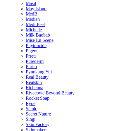
Masil
May Island
MedB
Median
Medi-Peel
Michelle
Milk Baobab
Mise En Scene
Phytoncide
Pigeon
Prreti
Purederm
Purito
Pyunkang Yul
Real Beauty
Realskin
Richenna
Rivecowe Beyond Beauty
Rocket Soap
Ryoe
Scinic
Secret Nature
Singi
Skin Factory
Skinmakers