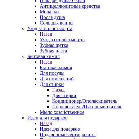
Гель для душа/ Скраб
Антицеллюлитные средства
Мочалки
После душа
Соль для ванны
Уход за полостью рта
Назад
Уход за полостью рта
Зубная щётка
Зубная паста
Бытовая химия
Назад
Бытовая химия
Для посуды
Для помещений
Для стирки
Назад
Для стирки
Кондиционер/Ополаскиватель
Порошок/Гель/Пятновыводитель
Мыло хозяйственное
Идеи для подарков
Назад
Идеи для подарков
Подарочные сертификаты