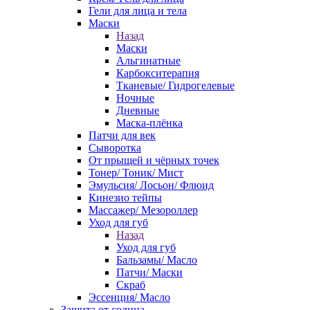
Гели для лица и тела
Маски
Назад
Маски
Альгинатные
Карбокситерапия
Тканевые/ Гидрогелевые
Ночные
Дневные
Маска-плёнка
Патчи для век
Сыворотка
От прыщей и чёрных точек
Тонер/ Тоник/ Мист
Эмульсия/ Лосьон/ Флюид
Кинезио тейпы
Массажер/ Мезороллер
Уход для губ
Назад
Уход для губ
Бальзамы/ Масло
Патчи/ Маски
Скраб
Эссенция/ Масло
Защита от солнца