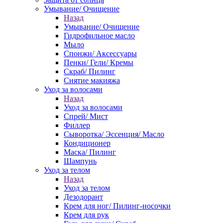
Умывание/ Очищение
Назад
Умывание/ Очищение
Гидрофильное масло
Мыло
Спонжи/ Аксессуары
Пенки/ Гели/ Кремы
Скраб/ Пилинг
Снятие макияжа
Уход за волосами
Назад
Уход за волосами
Спрей/ Мист
Филлер
Сыворотка/ Эссенция/ Масло
Кондиционер
Маска/ Пилинг
Шампунь
Уход за телом
Назад
Уход за телом
Дезодорант
Крем для ног/ Пилинг-носочки
Крем для рук