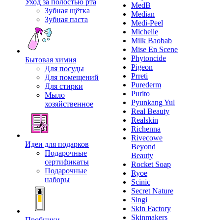
Уход за полостью рта
MedB
Зубная щётка
Median
Зубная паста
Medi-Peel
Michelle
Milk Baobab
Mise En Scene
Phytoncide
Бытовая химия
Pigeon
Для посуды
Prreti
Для помещений
Purederm
Для стирки
Purito
Мыло
Pyunkang Yul
хозяйственное
Real Beauty
Realskin
Richenna
Rivecowe
Идеи для подарков
Beyond
Подарочные
Beauty
сертификаты
Rocket Soap
Подарочные
Ryoe
наборы
Scinic
Secret Nature
Singi
Skin Factory
Skinmakers
Пробники