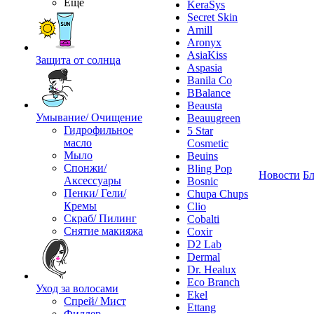
Ещё
KeraSys
Secret Skin
Amill
Aronyx
AsiaKiss
Защита от солнца
Aspasia
Banila Co
BBalance
Beausta
Умывание/ Очищение
Beauugreen
Гидрофильное
5 Star
масло
Cosmetic
Мыло
Beuins
Спонжи/
Bling Pop
Новости
Бл
Аксессуары
Bosnic
Пенки/ Гели/
Chupa Chups
Кремы
Clio
Скраб/ Пилинг
Cobalti
Снятие макияжа
Coxir
D2 Lab
Dermal
Dr. Healux
Eco Branch
Уход за волосами
Ekel
Спрей/ Мист
Ettang
Филлер