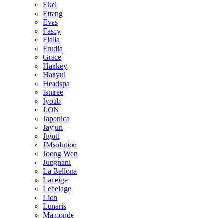
Ekel
Ettang
Evas
Fascy
Flalia
Frudia
Grace
Hankey
Hanyul
Headspa
Isntree
Iyoub
J:ON
Japonica
Jayjun
Jigott
JMsolution
Joong Won
Jungnani
La Bellona
Laneige
Lebelage
Lion
Lunaris
Mamonde