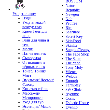
ROSSOM
Nature
Republic
Уход за лицом
Newgen
Пэды
Nohj
Уход за кожей
Petitfee
вокруг глаз
Rire
Крем/ Гель для
SeaNtree
лица
Secret Key
Гели для лица и
SkinFood
тела
Skinlite
Маски
SungboCleamy
Патчи для век
The Face Shop
Сыворотка
The Saem
От прыщей и
The Yeon
чёрных точек
Tony Moly
Тонер/ Тоник/
Vilenta
Мист
Welcos
Эмульсия/ Лосьон/
Enough
Флюид
FarmStay
Кинезио тейпы
3W Clinic
Массажер/
Ayoume
Мезороллер
Cosrx
Уход для губ
Esthetic House
Эссенция/ Масло
Eyenlip