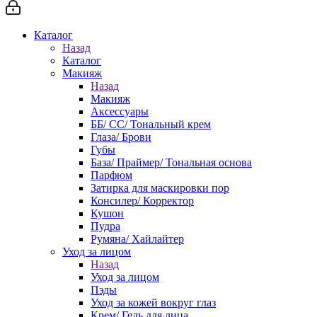
Каталог
Назад
Каталог
Макияж
Назад
Макияж
Аксессуары
ББ/ СС/ Тональный крем
Глаза/ Брови
Губы
База/ Праймер/ Тональная основа
Парфюм
Затирка для маскировки пор
Консилер/ Корректор
Кушон
Пудра
Румяна/ Хайлайтер
Уход за лицом
Назад
Уход за лицом
Пэды
Уход за кожей вокруг глаз
Крем/ Гель для лица