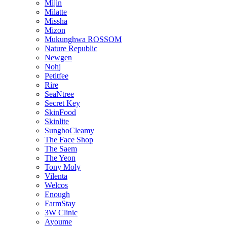
Mijin
Milatte
Missha
Mizon
Mukunghwa ROSSOM
Nature Republic
Newgen
Nohj
Petitfee
Rire
SeaNtree
Secret Key
SkinFood
Skinlite
SungboCleamy
The Face Shop
The Saem
The Yeon
Tony Moly
Vilenta
Welcos
Enough
FarmStay
3W Clinic
Ayoume