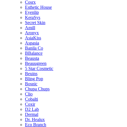
Cosrx
Esthetic House
Eyenlip
KeraSys
Secret Skin
Amill
Aronyx
AsiaKiss
Aspasia
Banila Co
BBalance
Beausta
Beauugreen
5 Star Cosmetic
Beuins
Bling Pop
Bosnic
Chupa Chups
Clio
Cobalti
Coxir
D2 Lab
Dermal
Dr. Healux
Eco Branch