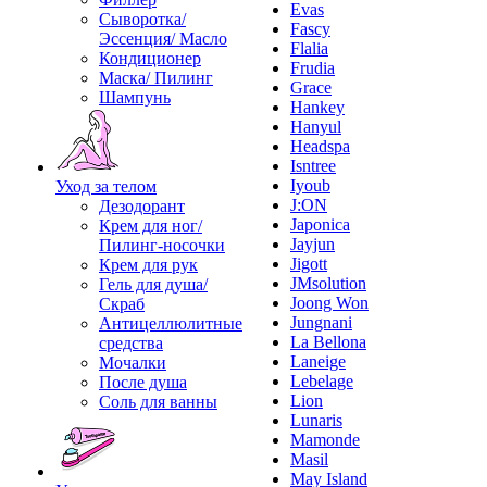
Evas
Сыворотка/
Fascy
Эссенция/ Масло
Flalia
Кондиционер
Frudia
Маска/ Пилинг
Grace
Шампунь
Hankey
Hanyul
Headspa
Isntree
Iyoub
Уход за телом
J:ON
Дезодорант
Japonica
Крем для ног/
Jayjun
Пилинг-носочки
Jigott
Крем для рук
JMsolution
Гель для душа/
Joong Won
Скраб
Jungnani
Антицеллюлитные
La Bellona
средства
Laneige
Мочалки
Lebelage
После душа
Lion
Соль для ванны
Lunaris
Mamonde
Masil
May Island