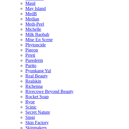
Masil
May Island
MedB
Median
Medi-Peel
Michelle
Milk Baobab
Mise En Scene
Phytoncide
Pigeon
Prreti
Purederm
Purito
Pyunkang Yul
Real Beauty
Realskin
Richenna
Rivecowe Beyond Beauty
Rocket Soap
Ryoe
Scinic
Secret Nature
Singi
Skin Factory
Skinmakers