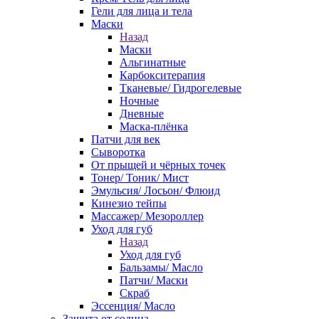
Гели для лица и тела
Маски
Назад
Маски
Альгинатные
Карбокситерапия
Тканевые/ Гидрогелевые
Ночные
Дневные
Маска-плёнка
Патчи для век
Сыворотка
От прыщей и чёрных точек
Тонер/ Тоник/ Мист
Эмульсия/ Лосьон/ Флюид
Кинезио тейпы
Массажер/ Мезороллер
Уход для губ
Назад
Уход для губ
Бальзамы/ Масло
Патчи/ Маски
Скраб
Эссенция/ Масло
Защита от солнца