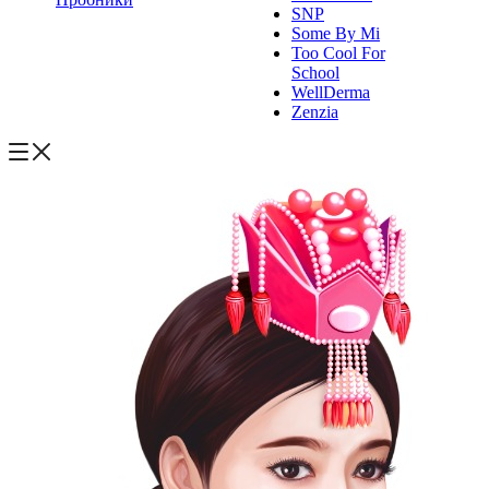
SNP
Some By Mi
Too Cool For
School
WellDerma
Zenzia