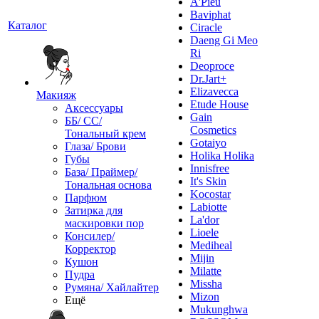
A'Pieu
Baviphat
Каталог
Ciracle
Daeng Gi Meo
Ri
Deoproce
Dr.Jart+
Elizavecca
Макияж
Etude House
Аксессуары
Gain
ББ/ СС/
Cosmetics
Тональный крем
Gotaiyo
Глаза/ Брови
Holika Holika
Губы
Innisfree
База/ Праймер/
It's Skin
Тональная основа
Kocostar
Парфюм
Labiotte
Затирка для
La'dor
маскировки пор
Lioele
Консилер/
Mediheal
Корректор
Mijin
Кушон
Milatte
Пудра
Missha
Румяна/ Хайлайтер
Mizon
Ещё
Mukunghwa