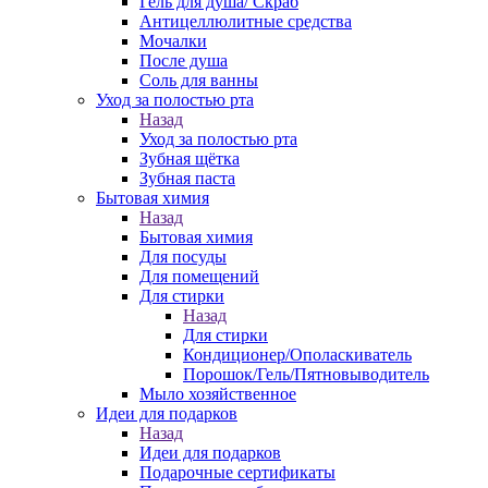
Гель для душа/ Скраб
Антицеллюлитные средства
Мочалки
После душа
Соль для ванны
Уход за полостью рта
Назад
Уход за полостью рта
Зубная щётка
Зубная паста
Бытовая химия
Назад
Бытовая химия
Для посуды
Для помещений
Для стирки
Назад
Для стирки
Кондиционер/Ополаскиватель
Порошок/Гель/Пятновыводитель
Мыло хозяйственное
Идеи для подарков
Назад
Идеи для подарков
Подарочные сертификаты