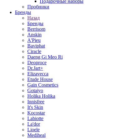
Подарочные наборы
Пробники
Бренды
Назад
Бренды
Berrisom
Anskin
A'Pieu
Baviphat
Ciracle
Daeng Gi Meo Ri
Deoproce
Dr.Jart+
Elizavecca
Etude House
Gain Cosmetics
Gotaiyo
Holika Holika
Innisfree
It's Skin
Kocostar
Labiotte
La'dor
Lioele
Mediheal