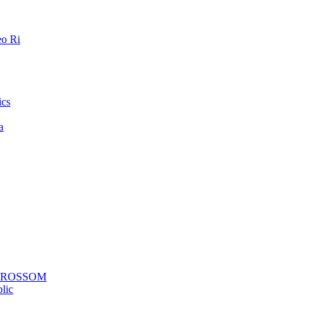
o Ri
ics
a
a ROSSOM
lic