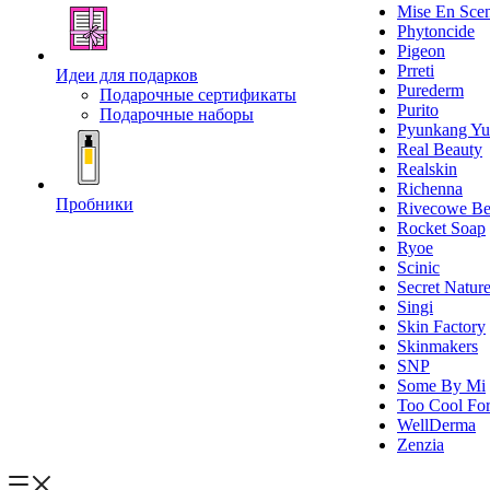
Mise En Sce
Phytoncide
Pigeon
Prreti
Идеи для подарков
Purederm
Подарочные сертификаты
Purito
Подарочные наборы
Pyunkang Yu
Real Beauty
Realskin
Richenna
Пробники
Rivecowe Be
Rocket Soap
Ryoe
Scinic
Secret Natur
Singi
Skin Factory
Skinmakers
SNP
Some By Mi
Too Cool For
WellDerma
Zenzia