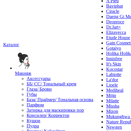
A'Pieu
Baviphat
Ciracle
Daeng Gi Me
Deoproce
Dr.Jart+
Elizavecca
Etude House
Gain Cosmet
Каталог
Gotaiyo
Holika Holik
Innisfree
It's Skin
Kocostar
Макияж
Labiotte
Аксессуары
La'dor
ББ/ СС/ Тональный крем
Lioele
Глаза/ Брови
Mediheal
Губы
Mijin
База/ Праймер/ Тональная основа
Milatte
Парфюм
Missha
Затирка для маскировки пор
Mizon
Консилер/ Корректор
Mukunghw
Кушон
Nature Repub
Пудра
Newgen