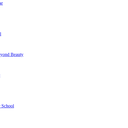
ne
l
yond Beauty
e
 School