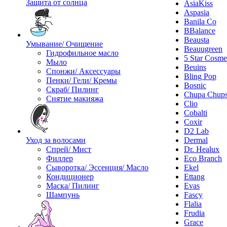
Защита от солнца
AsiaKiss
Aspasia
Banila Co
BBalance
Beausta
Умывание/ Очищение
Beauugreen
Гидрофильное масло
5 Star Cosme
Мыло
Beuins
Спонжи/ Аксессуары
Bling Pop
Пенки/ Гели/ Кремы
Bosnic
Скраб/ Пилинг
Chupa Chup
Снятие макияжа
Clio
Cobalti
Coxir
D2 Lab
Уход за волосами
Dermal
Спрей/ Мист
Dr. Healux
Филлер
Eco Branch
Сыворотка/ Эссенция/ Масло
Ekel
Кондиционер
Ettang
Маска/ Пилинг
Evas
Шампунь
Fascy
Flalia
Frudia
Grace