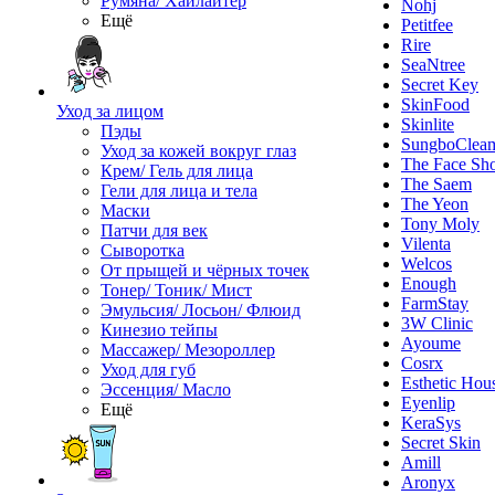
Румяна/ Хайлайтер
Nohj
Ещё
Petitfee
Rire
SeaNtree
Secret Key
SkinFood
Уход за лицом
Skinlite
Пэды
SungboClea
Уход за кожей вокруг глаз
The Face Sh
Крем/ Гель для лица
The Saem
Гели для лица и тела
The Yeon
Маски
Tony Moly
Патчи для век
Vilenta
Сыворотка
Welcos
От прыщей и чёрных точек
Enough
Тонер/ Тоник/ Мист
FarmStay
Эмульсия/ Лосьон/ Флюид
3W Clinic
Кинезио тейпы
Ayoume
Массажер/ Мезороллер
Cosrx
Уход для губ
Esthetic Hou
Эссенция/ Масло
Eyenlip
Ещё
KeraSys
Secret Skin
Amill
Aronyx