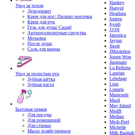
Hankey
Уход за телом
Hanyul
Дезодорант
Headspa
Крем для ног/ Пилинг-носочки
Isntree
Крем для рук
Iyoub
Гель для душа/ Скраб
J:ON
Антицеллюлитные средства
Japonica
Мочалки
Jayjun
После душа
Jigott
Соль для ванны
JMsolution
Joong Won
Jungnani
La Bellona
Laneige
Уход за полостью рта
Lebelage
Зубная щётка
Lion
Зубная паста
Lunaris
Mamonde
Masil
May Island
Бытовая химия
MedB
Для посуды
Median
Для помещений
Medi-Peel
Для стирки
Michelle
Мыло хозяйственное
Milk Baobab