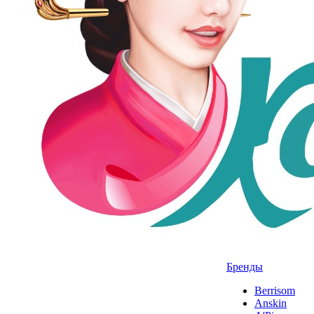
Бренды
Berrisom
Anskin