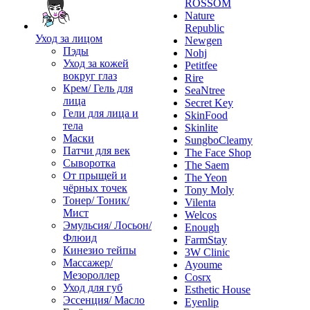
ROSSOM
Nature
Republic
Уход за лицом
Newgen
Пэды
Nohj
Уход за кожей
Petitfee
вокруг глаз
Rire
Крем/ Гель для
SeaNtree
лица
Secret Key
Гели для лица и
SkinFood
тела
Skinlite
Маски
SungboCleamy
Патчи для век
The Face Shop
Сыворотка
The Saem
От прыщей и
The Yeon
чёрных точек
Tony Moly
Тонер/ Тоник/
Vilenta
Мист
Welcos
Эмульсия/ Лосьон/
Enough
Флюид
FarmStay
Кинезио тейпы
3W Clinic
Массажер/
Ayoume
Мезороллер
Cosrx
Уход для губ
Esthetic House
Эссенция/ Масло
Eyenlip