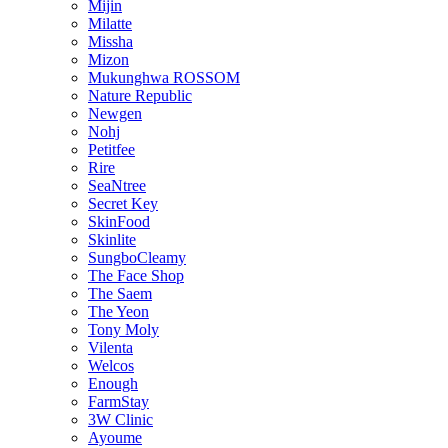
Mijin
Milatte
Missha
Mizon
Mukunghwa ROSSOM
Nature Republic
Newgen
Nohj
Petitfee
Rire
SeaNtree
Secret Key
SkinFood
Skinlite
SungboCleamy
The Face Shop
The Saem
The Yeon
Tony Moly
Vilenta
Welcos
Enough
FarmStay
3W Clinic
Ayoume