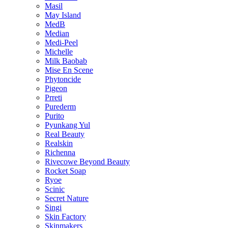
Masil
May Island
MedB
Median
Medi-Peel
Michelle
Milk Baobab
Mise En Scene
Phytoncide
Pigeon
Prreti
Purederm
Purito
Pyunkang Yul
Real Beauty
Realskin
Richenna
Rivecowe Beyond Beauty
Rocket Soap
Ryoe
Scinic
Secret Nature
Singi
Skin Factory
Skinmakers