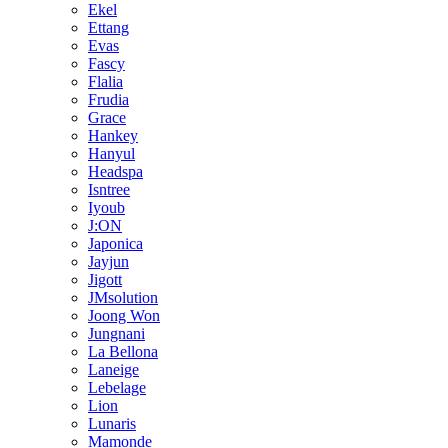
Ekel
Ettang
Evas
Fascy
Flalia
Frudia
Grace
Hankey
Hanyul
Headspa
Isntree
Iyoub
J:ON
Japonica
Jayjun
Jigott
JMsolution
Joong Won
Jungnani
La Bellona
Laneige
Lebelage
Lion
Lunaris
Mamonde