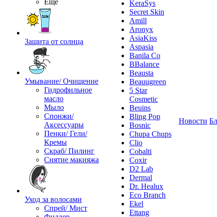
Ещё
KeraSys
Secret Skin
Amill
Aronyx
AsiaKiss
Защита от солнца
Aspasia
Banila Co
BBalance
Beausta
Умывание/ Очищение
Beauugreen
Гидрофильное
5 Star
масло
Cosmetic
Мыло
Beuins
Спонжи/
Bling Pop
Новости
Бл
Аксессуары
Bosnic
Пенки/ Гели/
Chupa Chups
Кремы
Clio
Скраб/ Пилинг
Cobalti
Снятие макияжа
Coxir
D2 Lab
Dermal
Dr. Healux
Eco Branch
Уход за волосами
Ekel
Спрей/ Мист
Ettang
Филлер