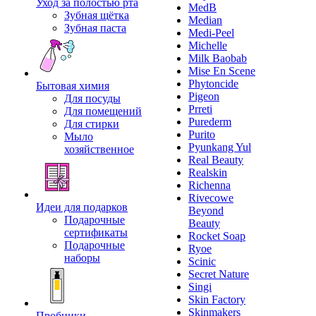
Уход за полостью рта
MedB
Зубная щётка
Median
Зубная паста
Medi-Peel
Michelle
Milk Baobab
Mise En Scene
Phytoncide
Бытовая химия
Pigeon
Для посуды
Prreti
Для помещений
Purederm
Для стирки
Purito
Мыло
Pyunkang Yul
хозяйственное
Real Beauty
Realskin
Richenna
Rivecowe
Идеи для подарков
Beyond
Подарочные
Beauty
сертификаты
Rocket Soap
Подарочные
Ryoe
наборы
Scinic
Secret Nature
Singi
Skin Factory
Skinmakers
Пробники