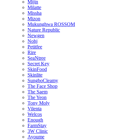
Mijin
Milatte
Missha
Mizon
Mukunghwa ROSSOM
Nature Republic
Newgen
Nohj
Petitfee
Rire
SeaNtree
Secret Key
SkinFood
Skinlite
SungboCleamy
The Face Shop
The Saem
The Yeon
Tony Moly
Vilenta
Welcos
Enough
FarmStay
3W Clinic
Ayoume