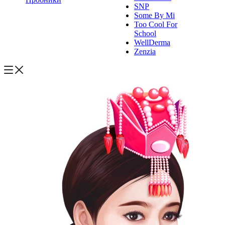
SNP
Some By Mi
Too Cool For
School
WellDerma
Zenzia