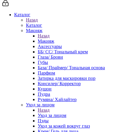
Каталог
Назад
Каталог
Макияж
Назад
Макияж
Аксессуары
ББ/ СС/ Тональный крем
Глаза/ Брови
Губы
База/ Праймер/ Тональная основа
Парфюм
Затирка для маскировки пор
Консилер/ Корректор
Кушон
Пудра
Румяна/ Хайлайтер
Уход за лицом
Назад
Уход за лицом
Пэды
Уход за кожей вокруг глаз
Крем/ Гель для лица