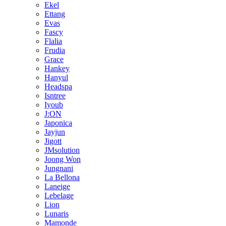
Ekel
Ettang
Evas
Fascy
Flalia
Frudia
Grace
Hankey
Hanyul
Headspa
Isntree
Iyoub
J:ON
Japonica
Jayjun
Jigott
JMsolution
Joong Won
Jungnani
La Bellona
Laneige
Lebelage
Lion
Lunaris
Mamonde