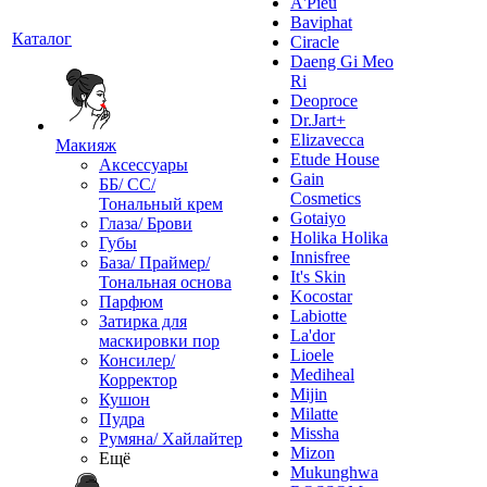
A'Pieu
Baviphat
Каталог
Ciracle
Daeng Gi Meo
Ri
Deoproce
Dr.Jart+
Elizavecca
Макияж
Etude House
Аксессуары
Gain
ББ/ СС/
Cosmetics
Тональный крем
Gotaiyo
Глаза/ Брови
Holika Holika
Губы
Innisfree
База/ Праймер/
It's Skin
Тональная основа
Kocostar
Парфюм
Labiotte
Затирка для
La'dor
маскировки пор
Lioele
Консилер/
Mediheal
Корректор
Mijin
Кушон
Milatte
Пудра
Missha
Румяна/ Хайлайтер
Mizon
Ещё
Mukunghwa