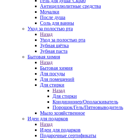
Гель для душа/ Скраб
Антицеллюлитные средства
Мочалки
После душа
Соль для ванны
Уход за полостью рта
Назад
Уход за полостью рта
Зубная щётка
Зубная паста
Бытовая химия
Назад
Бытовая химия
Для посуды
Для помещений
Для стирки
Назад
Для стирки
Кондиционер/Ополаскиватель
Порошок/Гель/Пятновыводитель
Мыло хозяйственное
Идеи для подарков
Назад
Идеи для подарков
Подарочные сертификаты