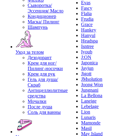
Evas
Сыворотка/
Fascy
Эссенция/ Масло
Flalia
Кондиционер
Frudia
Маска/ Пилинг
Grace
Шампунь
Hankey
Hanyul
Headspa
Isntree
Iyoub
Уход за телом
J:ON
Дезодорант
Japonica
Крем для ног/
Jayjun
Пилинг-носочки
Jigott
Крем для рук
JMsolution
Гель для душа/
Joong Won
Скраб
Jungnani
Антицеллюлитные
La Bellona
средства
Laneige
Мочалки
Lebelage
После душа
Lion
Соль для ванны
Lunaris
Mamonde
Masil
May Island