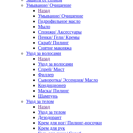
Умывание/ Очищение
Назад
Умывание/ Очищение
Гидрофильное масло
Мыло
Спонжи/ Аксессуары
Пенки/ Гели/ Кремы
Скраб/ Пилинг
Снятие макияжа
Уход за волосами
Назад
Уход за волосами
Спрей/ Мист
Филлер
Сыворотка/ Эссенция/ Масло
Кондиционер
Маска/ Пилинг
Шампунь
Уход за телом
Назад
Уход за телом
Дезодорант
Крем для ног/ Пилинг-носочки
Крем для рук