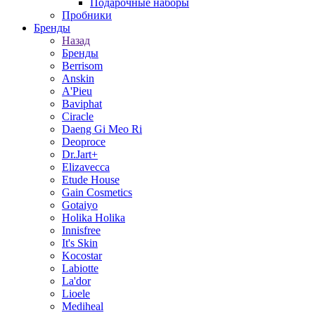
Подарочные наборы
Пробники
Бренды
Назад
Бренды
Berrisom
Anskin
A'Pieu
Baviphat
Ciracle
Daeng Gi Meo Ri
Deoproce
Dr.Jart+
Elizavecca
Etude House
Gain Cosmetics
Gotaiyo
Holika Holika
Innisfree
It's Skin
Kocostar
Labiotte
La'dor
Lioele
Mediheal