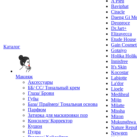
A'Pieu
Baviphat
Ciracle
Daeng Gi Me
Deoproce
Dr.Jart+
Elizavecca
Etude House
Gain Cosmet
Каталог
Gotaiyo
Holika Holik
Innisfree
It's Skin
Kocostar
Макияж
Labiotte
Аксессуары
La'dor
ББ/ СС/ Тональный крем
Lioele
Глаза/ Брови
Mediheal
Губы
Mijin
База/ Праймер/ Тональная основа
Milatte
Парфюм
Missha
Затирка для маскировки пор
Mizon
Консилер/ Корректор
Mukunghw
Кушон
Nature Repub
Пудра
Newgen