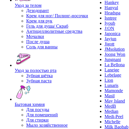
Hankey
Уход за телом
Hanyul
Дезодорант
Headspa
Крем для ног/ Пилинг-носочки
Isntree
Крем для рук
Iyoub
Гель для душа/ Скраб
J:ON
Антицеллюлитные средства
Japonica
Мочалки
Jayjun
После душа
Jigott
Соль для ванны
JMsolution
Joong Won
Jungnani
La Bellona
Laneige
Уход за полостью рта
Lebelage
Зубная щётка
Lion
Зубная паста
Lunaris
Mamonde
Masil
May Island
Бытовая химия
MedB
Для посуды
Median
Для помещений
Medi-Peel
Для стирки
Michelle
Мыло хозяйственное
Milk Baobab