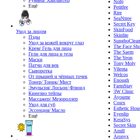
Румяна/ Хайлайтер
Nohj
Ещё
Petitfee
Rire
SeaNtree
Secret Key
SkinFood
Уход за лицом
Skinlite
Пэды
SungboClea
Уход за кожей вокруг глаз
The Face Sh
Крем/ Гель для лица
The Saem
Гели для лица и тела
The Yeon
Маски
Tony Moly
Патчи для век
Vilenta
Сыворотка
Welcos
От прыщей и чёрных точек
Enough
Тонер/ Тоник/ Мист
FarmStay
Эмульсия/ Лосьон/ Флюид
3W Clinic
Кинезио тейпы
Ayoume
Массажер/ Мезороллер
Cosrx
Уход для губ
Esthetic Hou
Эссенция/ Масло
Eyenlip
Ещё
KeraSys
Secret Skin
Amill
Aronyx