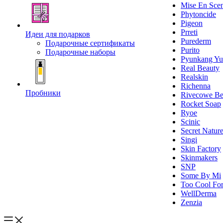
Mise En Sce
Phytoncide
Pigeon
Prreti
Идеи для подарков
Purederm
Подарочные сертификаты
Purito
Подарочные наборы
Pyunkang Yu
Real Beauty
Realskin
Richenna
Пробники
Rivecowe Be
Rocket Soap
Ryoe
Scinic
Secret Natur
Singi
Skin Factory
Skinmakers
SNP
Some By Mi
Too Cool For
WellDerma
Zenzia