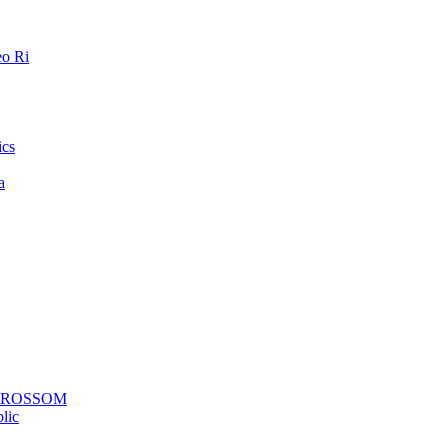
o Ri
ics
a
a ROSSOM
lic