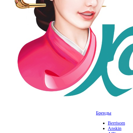
Бренды
Berrisom
Anskin