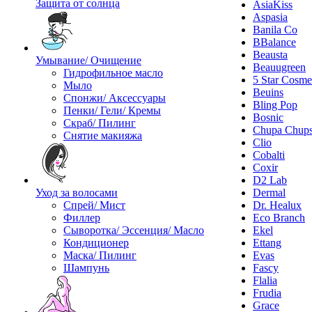
Защита от солнца
AsiaKiss
Aspasia
Banila Co
BBalance
Beausta
Умывание/ Очищение
Beauugreen
Гидрофильное масло
5 Star Cosme
Мыло
Beuins
Спонжи/ Аксессуары
Bling Pop
Пенки/ Гели/ Кремы
Bosnic
Скраб/ Пилинг
Chupa Chup
Снятие макияжа
Clio
Cobalti
Coxir
D2 Lab
Уход за волосами
Dermal
Спрей/ Мист
Dr. Healux
Филлер
Eco Branch
Сыворотка/ Эссенция/ Масло
Ekel
Кондиционер
Ettang
Маска/ Пилинг
Evas
Шампунь
Fascy
Flalia
Frudia
Grace