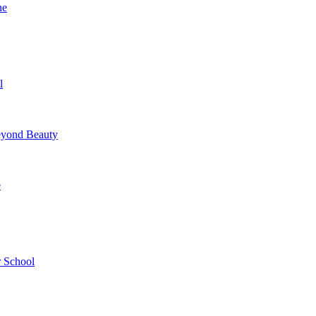
ne
l
yond Beauty
e
 School