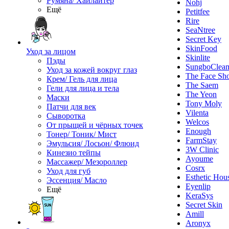
Румяна/ Хайлайтер
Nohj
Ещё
Petitfee
Rire
SeaNtree
Secret Key
SkinFood
Уход за лицом
Skinlite
Пэды
SungboClea
Уход за кожей вокруг глаз
The Face Sh
Крем/ Гель для лица
The Saem
Гели для лица и тела
The Yeon
Маски
Tony Moly
Патчи для век
Vilenta
Сыворотка
Welcos
От прыщей и чёрных точек
Enough
Тонер/ Тоник/ Мист
FarmStay
Эмульсия/ Лосьон/ Флюид
3W Clinic
Кинезио тейпы
Ayoume
Массажер/ Мезороллер
Cosrx
Уход для губ
Esthetic Hou
Эссенция/ Масло
Eyenlip
Ещё
KeraSys
Secret Skin
Amill
Aronyx