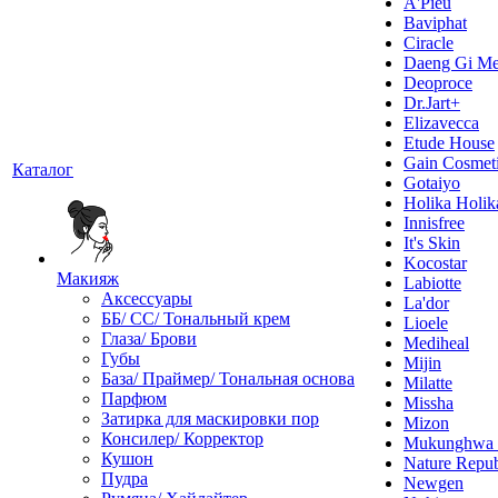
A'Pieu
Baviphat
Ciracle
Daeng Gi Me
Deoproce
Dr.Jart+
Elizavecca
Etude House
Gain Cosmet
Каталог
Gotaiyo
Holika Holik
Innisfree
It's Skin
Kocostar
Макияж
Labiotte
Аксессуары
La'dor
ББ/ СС/ Тональный крем
Lioele
Глаза/ Брови
Mediheal
Губы
Mijin
База/ Праймер/ Тональная основа
Milatte
Парфюм
Missha
Затирка для маскировки пор
Mizon
Консилер/ Корректор
Mukunghw
Кушон
Nature Repub
Пудра
Newgen