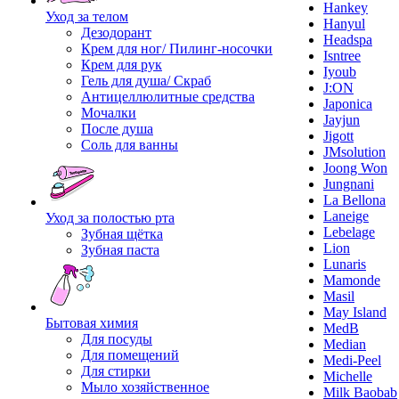
Hankey
Уход за телом
Hanyul
Дезодорант
Headspa
Крем для ног/ Пилинг-носочки
Isntree
Крем для рук
Iyoub
Гель для душа/ Скраб
J:ON
Антицеллюлитные средства
Japonica
Мочалки
Jayjun
После душа
Jigott
Соль для ванны
JMsolution
Joong Won
Jungnani
La Bellona
Laneige
Уход за полостью рта
Lebelage
Зубная щётка
Lion
Зубная паста
Lunaris
Mamonde
Masil
May Island
Бытовая химия
MedB
Для посуды
Median
Для помещений
Medi-Peel
Для стирки
Michelle
Мыло хозяйственное
Milk Baobab