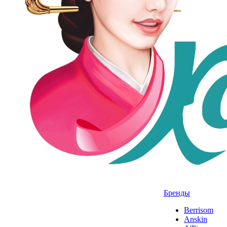
Бренды
Berrisom
Anskin