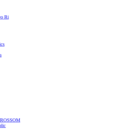
o Ri
ics
a
a ROSSOM
lic