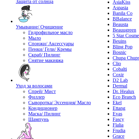
Защита от солнца
AsiaKiss
Aspasia
Banila Co
BBalance
Beausta
Умывание/ Очищение
Beauugreen
Гидрофильное масло
5 Star Cosme
Мыло
Beuins
Спонжи/ Аксессуары
Bling Pop
Пенки/ Гели/ Кремы
Bosnic
Скраб/ Пилинг
Chupa Chup
Снятие макияжа
Clio
Cobalti
Coxir
D2 Lab
Уход за волосами
Dermal
Спрей/ Мист
Dr. Healux
Филлер
Eco Branch
Сыворотка/ Эссенция/ Масло
Ekel
Кондиционер
Ettang
Маска/ Пилинг
Evas
Шампунь
Fascy
Flalia
Frudia
Grace