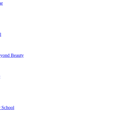
ne
l
yond Beauty
e
 School