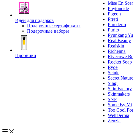
Mise En Sce
Phytoncide
Pigeon
Prreti
Идеи для подарков
Purederm
Подарочные сертификаты
Purito
Подарочные наборы
Pyunkang Yu
Real Beauty
Realskin
Richenna
Пробники
Rivecowe Be
Rocket Soap
Ryoe
Scinic
Secret Natur
Singi
Skin Factory
Skinmakers
SNP
Some By Mi
Too Cool For
WellDerma
Zenzia