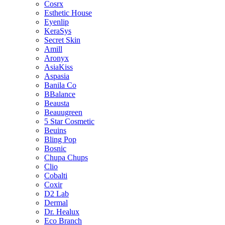
Cosrx
Esthetic House
Eyenlip
KeraSys
Secret Skin
Amill
Aronyx
AsiaKiss
Aspasia
Banila Co
BBalance
Beausta
Beauugreen
5 Star Cosmetic
Beuins
Bling Pop
Bosnic
Chupa Chups
Clio
Cobalti
Coxir
D2 Lab
Dermal
Dr. Healux
Eco Branch