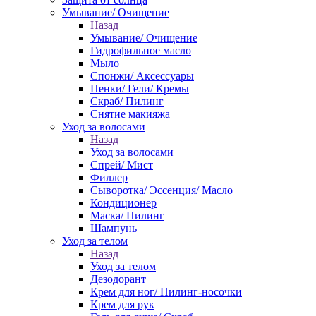
Умывание/ Очищение
Назад
Умывание/ Очищение
Гидрофильное масло
Мыло
Спонжи/ Аксессуары
Пенки/ Гели/ Кремы
Скраб/ Пилинг
Снятие макияжа
Уход за волосами
Назад
Уход за волосами
Спрей/ Мист
Филлер
Сыворотка/ Эссенция/ Масло
Кондиционер
Маска/ Пилинг
Шампунь
Уход за телом
Назад
Уход за телом
Дезодорант
Крем для ног/ Пилинг-носочки
Крем для рук