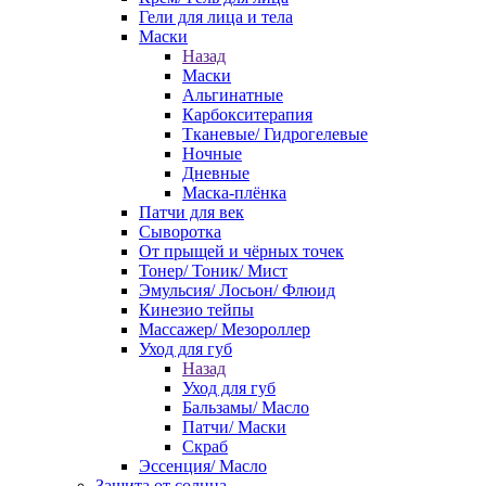
Гели для лица и тела
Маски
Назад
Маски
Альгинатные
Карбокситерапия
Тканевые/ Гидрогелевые
Ночные
Дневные
Маска-плёнка
Патчи для век
Сыворотка
От прыщей и чёрных точек
Тонер/ Тоник/ Мист
Эмульсия/ Лосьон/ Флюид
Кинезио тейпы
Массажер/ Мезороллер
Уход для губ
Назад
Уход для губ
Бальзамы/ Масло
Патчи/ Маски
Скраб
Эссенция/ Масло
Защита от солнца