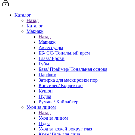
Каталог
Назад
Каталог
Макияж
Назад
Макияж
Аксессуары
ББ/ СС/ Тональный крем
Глаза/ Брови
Губы
База/ Праймер/ Тональная основа
Парфюм
Затирка для маскировки пор
Консилер/ Корректор
Кушон
Пудра
Румяна/ Хайлайтер
Уход за лицом
Назад
Уход за лицом
Пэды
Уход за кожей вокруг глаз
Крем/ Гель для лица