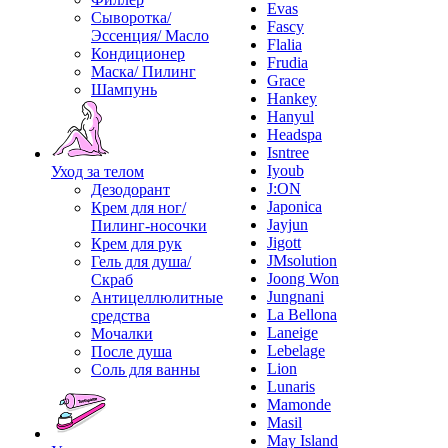
Evas
Сыворотка/
Fascy
Эссенция/ Масло
Flalia
Кондиционер
Frudia
Маска/ Пилинг
Grace
Шампунь
Hankey
Hanyul
Headspa
Isntree
Iyoub
Уход за телом
J:ON
Дезодорант
Japonica
Крем для ног/
Jayjun
Пилинг-носочки
Jigott
Крем для рук
JMsolution
Гель для душа/
Joong Won
Скраб
Jungnani
Антицеллюлитные
La Bellona
средства
Laneige
Мочалки
Lebelage
После душа
Lion
Соль для ванны
Lunaris
Mamonde
Masil
May Island