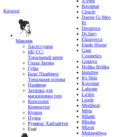
A'Pieu
Baviphat
Каталог
Ciracle
Daeng Gi Meo
Ri
Deoproce
Dr.Jart+
Elizavecca
Макияж
Etude House
Аксессуары
Gain
ББ/ СС/
Cosmetics
Тональный крем
Gotaiyo
Глаза/ Брови
Holika Holika
Губы
Innisfree
База/ Праймер/
It's Skin
Тональная основа
Kocostar
Парфюм
Labiotte
Затирка для
La'dor
маскировки пор
Lioele
Консилер/
Mediheal
Корректор
Mijin
Кушон
Milatte
Пудра
Missha
Румяна/ Хайлайтер
Mizon
Ещё
Mukunghwa