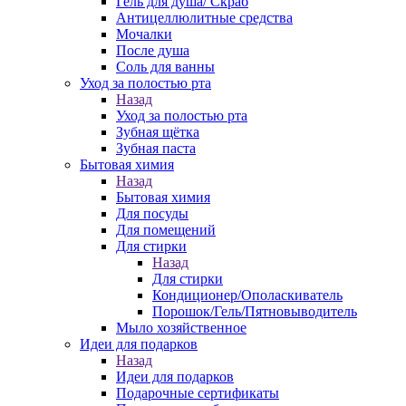
Гель для душа/ Скраб
Антицеллюлитные средства
Мочалки
После душа
Соль для ванны
Уход за полостью рта
Назад
Уход за полостью рта
Зубная щётка
Зубная паста
Бытовая химия
Назад
Бытовая химия
Для посуды
Для помещений
Для стирки
Назад
Для стирки
Кондиционер/Ополаскиватель
Порошок/Гель/Пятновыводитель
Мыло хозяйственное
Идеи для подарков
Назад
Идеи для подарков
Подарочные сертификаты