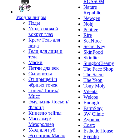
ROSSOM
Nature
Republic
Уход за лицом
Newgen
Пэды
Nohj
Уход за кожей
Petitfee
вокруг глаз
Rire
Крем/ Гель для
SeaNtree
лица
Secret Key
Гели для лица и
SkinFood
тела
Skinlite
Маски
SungboCleamy
Патчи для век
The Face Shop
Сыворотка
The Saem
От прыщей и
The Yeon
чёрных точек
Tony Moly
Тонер/ Тоник/
Vilenta
Мист
Welcos
Эмульсия/ Лосьон/
Enough
Флюид
FarmStay
Кинезио тейпы
3W Clinic
Массажер/
Ayoume
Мезороллер
Cosrx
Уход для губ
Esthetic House
Эссенция/ Масло
Eyenlip