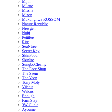
Mijin
Milatte
Missha
Mizon
Mukunghwa ROSSOM
Nature Republic
Newgen
Nohj
Petitfee
Rire
SeaNtree
Secret Key
SkinFood
Skinlite
SungboCleamy
The Face Shop
The Saem
The Yeon
Tony Moly
Vilenta
Welcos
Enough
FarmStay
3W Clinic
Ayoume