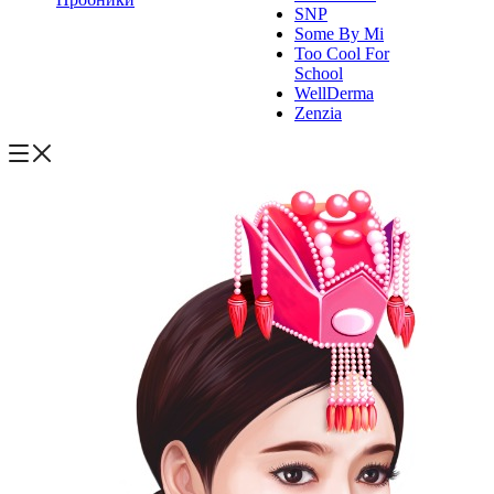
SNP
Some By Mi
Too Cool For
School
WellDerma
Zenzia