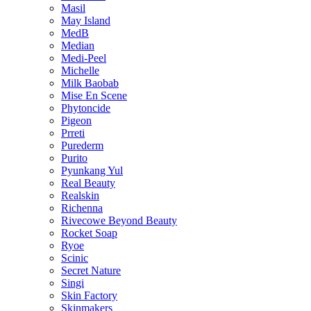
Masil
May Island
MedB
Median
Medi-Peel
Michelle
Milk Baobab
Mise En Scene
Phytoncide
Pigeon
Prreti
Purederm
Purito
Pyunkang Yul
Real Beauty
Realskin
Richenna
Rivecowe Beyond Beauty
Rocket Soap
Ryoe
Scinic
Secret Nature
Singi
Skin Factory
Skinmakers