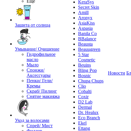
Ещё
KeraSys
Secret Skin
Amill
Aronyx
AsiaKiss
Защита от солнца
Aspasia
Banila Co
BBalance
Beausta
Умывание/ Очищение
Beauugreen
Гидрофильное
5 Star
масло
Cosmetic
Мыло
Beuins
Спонжи/
Bling Pop
Новости
Бл
Аксессуары
Bosnic
Пенки/ Гели/
Chupa Chups
Кремы
Clio
Скраб/ Пилинг
Cobalti
Снятие макияжа
Coxir
D2 Lab
Dermal
Dr. Healux
Eco Branch
Уход за волосами
Ekel
Спрей/ Мист
Ettang
Филлер