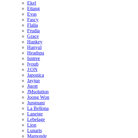
Ekel
Ettang
Evas
Fascy
Flalia
Frudia
Grace
Hankey
Hanyul
Headspa
Isntree
Iyoub
J:ON
Japonica
Jayjun
Jigott
JMsolution
Joong Won
Jungnani
La Bellona
Laneige
Lebelage
Lion
Lunaris
Mamonde