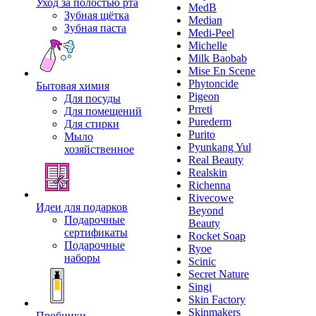
Уход за полостью рта
MedB
Зубная щётка
Median
Зубная паста
Medi-Peel
Michelle
Milk Baobab
Mise En Scene
Phytoncide
Бытовая химия
Pigeon
Для посуды
Prreti
Для помещений
Purederm
Для стирки
Purito
Мыло
Pyunkang Yul
хозяйственное
Real Beauty
Realskin
Richenna
Rivecowe
Идеи для подарков
Beyond
Подарочные
Beauty
сертификаты
Rocket Soap
Подарочные
Ryoe
наборы
Scinic
Secret Nature
Singi
Skin Factory
Skinmakers
Пробники