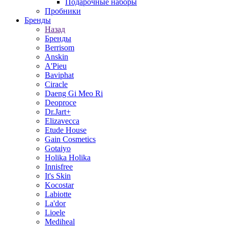
Подарочные наборы
Пробники
Бренды
Назад
Бренды
Berrisom
Anskin
A'Pieu
Baviphat
Ciracle
Daeng Gi Meo Ri
Deoproce
Dr.Jart+
Elizavecca
Etude House
Gain Cosmetics
Gotaiyo
Holika Holika
Innisfree
It's Skin
Kocostar
Labiotte
La'dor
Lioele
Mediheal