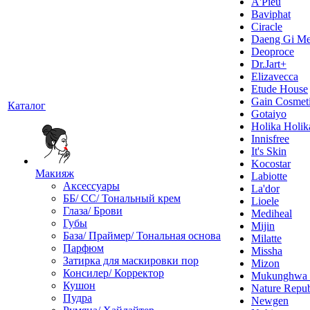
A'Pieu
Baviphat
Ciracle
Daeng Gi Me
Deoproce
Dr.Jart+
Elizavecca
Etude House
Gain Cosmet
Каталог
Gotaiyo
Holika Holik
Innisfree
It's Skin
Kocostar
Макияж
Labiotte
Аксессуары
La'dor
ББ/ СС/ Тональный крем
Lioele
Глаза/ Брови
Mediheal
Губы
Mijin
База/ Праймер/ Тональная основа
Milatte
Парфюм
Missha
Затирка для маскировки пор
Mizon
Консилер/ Корректор
Mukunghw
Кушон
Nature Repub
Пудра
Newgen