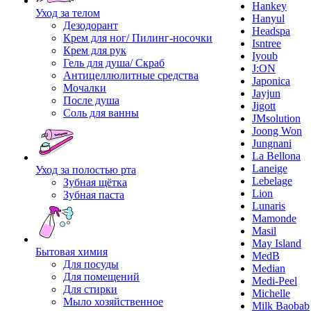
Hankey
Уход за телом
Hanyul
Дезодорант
Headspa
Крем для ног/ Пилинг-носочки
Isntree
Крем для рук
Iyoub
Гель для душа/ Скраб
J:ON
Антицеллюлитные средства
Japonica
Мочалки
Jayjun
После душа
Jigott
Соль для ванны
JMsolution
Joong Won
Jungnani
La Bellona
Laneige
Уход за полостью рта
Lebelage
Зубная щётка
Lion
Зубная паста
Lunaris
Mamonde
Masil
May Island
Бытовая химия
MedB
Для посуды
Median
Для помещений
Medi-Peel
Для стирки
Michelle
Мыло хозяйственное
Milk Baobab