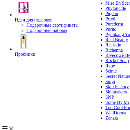
Mise En Sce
Phytoncide
Pigeon
Prreti
Идеи для подарков
Purederm
Подарочные сертификаты
Purito
Подарочные наборы
Pyunkang Yu
Real Beauty
Realskin
Richenna
Пробники
Rivecowe Be
Rocket Soap
Ryoe
Scinic
Secret Natur
Singi
Skin Factory
Skinmakers
SNP
Some By Mi
Too Cool For
WellDerma
Zenzia