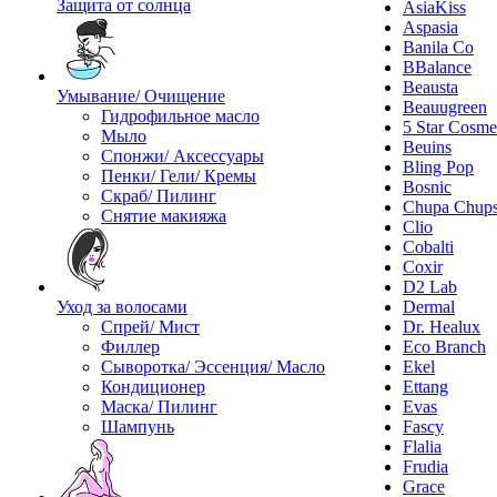
Защита от солнца
AsiaKiss
Aspasia
Banila Co
BBalance
Beausta
Умывание/ Очищение
Beauugreen
Гидрофильное масло
5 Star Cosme
Мыло
Beuins
Спонжи/ Аксессуары
Bling Pop
Пенки/ Гели/ Кремы
Bosnic
Скраб/ Пилинг
Chupa Chup
Снятие макияжа
Clio
Cobalti
Coxir
D2 Lab
Уход за волосами
Dermal
Спрей/ Мист
Dr. Healux
Филлер
Eco Branch
Сыворотка/ Эссенция/ Масло
Ekel
Кондиционер
Ettang
Маска/ Пилинг
Evas
Шампунь
Fascy
Flalia
Frudia
Grace