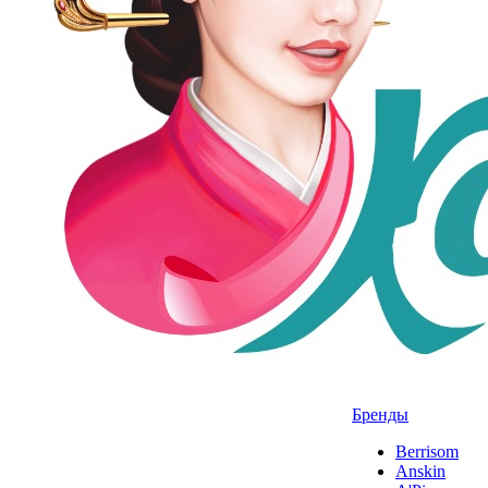
Бренды
Berrisom
Anskin