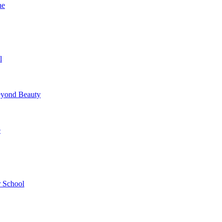
ne
l
yond Beauty
e
 School