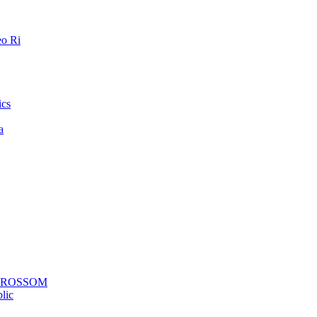
o Ri
ics
a
a ROSSOM
lic