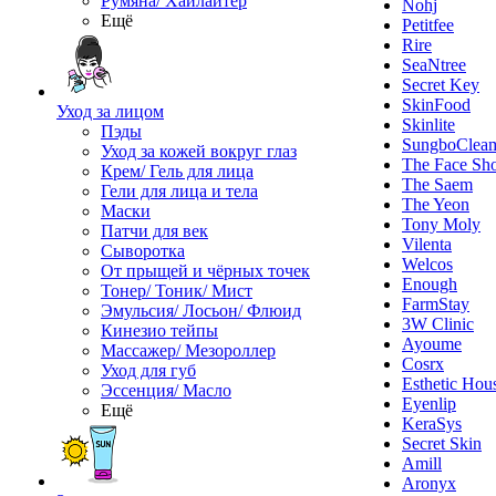
Румяна/ Хайлайтер
Nohj
Ещё
Petitfee
Rire
SeaNtree
Secret Key
SkinFood
Уход за лицом
Skinlite
Пэды
SungboClea
Уход за кожей вокруг глаз
The Face Sh
Крем/ Гель для лица
The Saem
Гели для лица и тела
The Yeon
Маски
Tony Moly
Патчи для век
Vilenta
Сыворотка
Welcos
От прыщей и чёрных точек
Enough
Тонер/ Тоник/ Мист
FarmStay
Эмульсия/ Лосьон/ Флюид
3W Clinic
Кинезио тейпы
Ayoume
Массажер/ Мезороллер
Cosrx
Уход для губ
Esthetic Hou
Эссенция/ Масло
Eyenlip
Ещё
KeraSys
Secret Skin
Amill
Aronyx