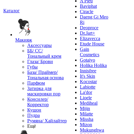
A'Pieu
Baviphat
Каталог
Ciracle
Daeng Gi Meo
Ri
Deoproce
Dr.Jart+
Elizavecca
Макияж
Etude House
Аксессуары
Gain
ББ/ СС/
Cosmetics
Тональный крем
Gotaiyo
Глаза/ Брови
Holika Holika
Губы
Innisfree
База/ Праймер/
It's Skin
Тональная основа
Kocostar
Парфюм
Labiotte
Затирка для
La'dor
маскировки пор
Lioele
Консилер/
Mediheal
Корректор
Mijin
Кушон
Milatte
Пудра
Missha
Румяна/ Хайлайтер
Mizon
Ещё
Mukunghwa