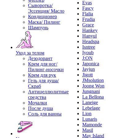
Evas
Сыворотка/
Fascy
Эссенция/ Масло
Flalia
Кондиционер
Frudia
Маска/ Пилинг
Grace
Шампунь
Hankey
Hanyul
Headspa
Isntree
Iyoub
Уход за телом
J:ON
Дезодорант
Japonica
Крем для ног/
Jayjun
Пилинг-носочки
Jigott
Крем для рук
JMsolution
Гель для душа/
Joong Won
Скраб
Jungnani
Антицеллюлитные
La Bellona
средства
Laneige
Мочалки
Lebelage
После душа
Lion
Соль для ванны
Lunaris
Mamonde
Masil
May Island