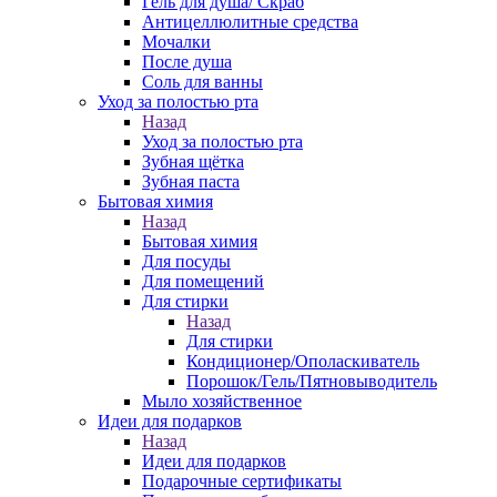
Гель для душа/ Скраб
Антицеллюлитные средства
Мочалки
После душа
Соль для ванны
Уход за полостью рта
Назад
Уход за полостью рта
Зубная щётка
Зубная паста
Бытовая химия
Назад
Бытовая химия
Для посуды
Для помещений
Для стирки
Назад
Для стирки
Кондиционер/Ополаскиватель
Порошок/Гель/Пятновыводитель
Мыло хозяйственное
Идеи для подарков
Назад
Идеи для подарков
Подарочные сертификаты