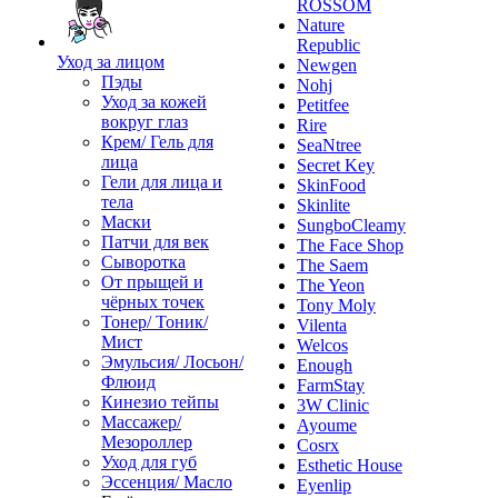
ROSSOM
Nature
Republic
Уход за лицом
Newgen
Пэды
Nohj
Уход за кожей
Petitfee
вокруг глаз
Rire
Крем/ Гель для
SeaNtree
лица
Secret Key
Гели для лица и
SkinFood
тела
Skinlite
Маски
SungboCleamy
Патчи для век
The Face Shop
Сыворотка
The Saem
От прыщей и
The Yeon
чёрных точек
Tony Moly
Тонер/ Тоник/
Vilenta
Мист
Welcos
Эмульсия/ Лосьон/
Enough
Флюид
FarmStay
Кинезио тейпы
3W Clinic
Массажер/
Ayoume
Мезороллер
Cosrx
Уход для губ
Esthetic House
Эссенция/ Масло
Eyenlip