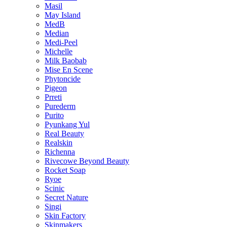
Masil
May Island
MedB
Median
Medi-Peel
Michelle
Milk Baobab
Mise En Scene
Phytoncide
Pigeon
Prreti
Purederm
Purito
Pyunkang Yul
Real Beauty
Realskin
Richenna
Rivecowe Beyond Beauty
Rocket Soap
Ryoe
Scinic
Secret Nature
Singi
Skin Factory
Skinmakers