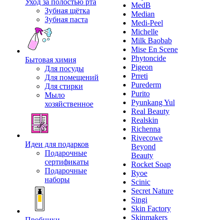
Уход за полостью рта
MedB
Зубная щётка
Median
Зубная паста
Medi-Peel
Michelle
Milk Baobab
Mise En Scene
Phytoncide
Бытовая химия
Pigeon
Для посуды
Prreti
Для помещений
Purederm
Для стирки
Purito
Мыло
Pyunkang Yul
хозяйственное
Real Beauty
Realskin
Richenna
Rivecowe
Идеи для подарков
Beyond
Подарочные
Beauty
сертификаты
Rocket Soap
Подарочные
Ryoe
наборы
Scinic
Secret Nature
Singi
Skin Factory
Skinmakers
Пробники