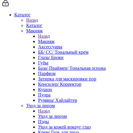
Каталог
Назад
Каталог
Макияж
Назад
Макияж
Аксессуары
ББ/ СС/ Тональный крем
Глаза/ Брови
Губы
База/ Праймер/ Тональная основа
Парфюм
Затирка для маскировки пор
Консилер/ Корректор
Кушон
Пудра
Румяна/ Хайлайтер
Уход за лицом
Назад
Уход за лицом
Пэды
Уход за кожей вокруг глаз
Крем/ Гель для лица