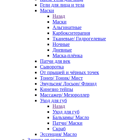
Гели для лица и тела
Маски
Назад
Маски
Альгинатные
Карбокситерапия
Тканевые/ Гидрогелевые
Ночные
Дневные
Маска-плёнка
Патчи для век
Сыворотка
От прыщей и чёрных точек
Тонер/ Тоник/ Мист
Эмульсия/ Лосьон/ Флюид
Кинезио тейпы
Массажер/ Мезороллер
Уход для губ
Назад
Уход для губ
Бальзамы/ Масло
Патчи/ Маски
Скраб
Эссенция/ Масло
Защита от солнца