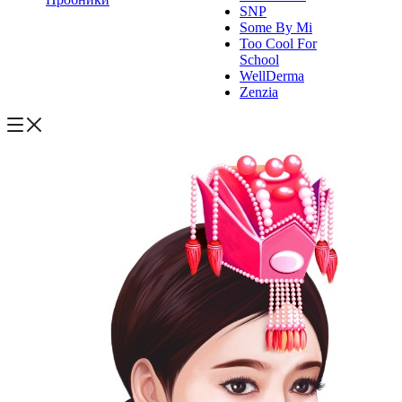
SNP
Some By Mi
Too Cool For
School
WellDerma
Zenzia