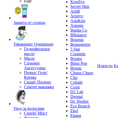
Ещё
KeraSys
Secret Skin
Amill
Aronyx
AsiaKiss
Защита от солнца
Aspasia
Banila Co
BBalance
Beausta
Умывание/ Очищение
Beauugreen
Гидрофильное
5 Star
масло
Cosmetic
Мыло
Beuins
Спонжи/
Bling Pop
Новости
Бл
Аксессуары
Bosnic
Пенки/ Гели/
Chupa Chups
Кремы
Clio
Скраб/ Пилинг
Cobalti
Снятие макияжа
Coxir
D2 Lab
Dermal
Dr. Healux
Eco Branch
Уход за волосами
Ekel
Спрей/ Мист
Ettang
Филлер