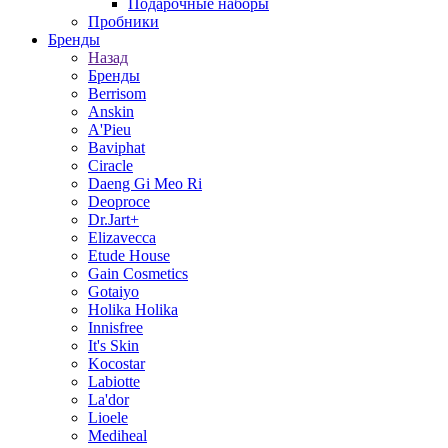
Подарочные наборы
Пробники
Бренды
Назад
Бренды
Berrisom
Anskin
A'Pieu
Baviphat
Ciracle
Daeng Gi Meo Ri
Deoproce
Dr.Jart+
Elizavecca
Etude House
Gain Cosmetics
Gotaiyo
Holika Holika
Innisfree
It's Skin
Kocostar
Labiotte
La'dor
Lioele
Mediheal