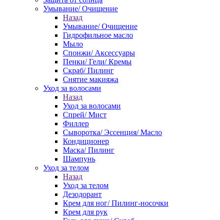
Умывание/ Очищение
Назад
Умывание/ Очищение
Гидрофильное масло
Мыло
Спонжи/ Аксессуары
Пенки/ Гели/ Кремы
Скраб/ Пилинг
Снятие макияжа
Уход за волосами
Назад
Уход за волосами
Спрей/ Мист
Филлер
Сыворотка/ Эссенция/ Масло
Кондиционер
Маска/ Пилинг
Шампунь
Уход за телом
Назад
Уход за телом
Дезодорант
Крем для ног/ Пилинг-носочки
Крем для рук