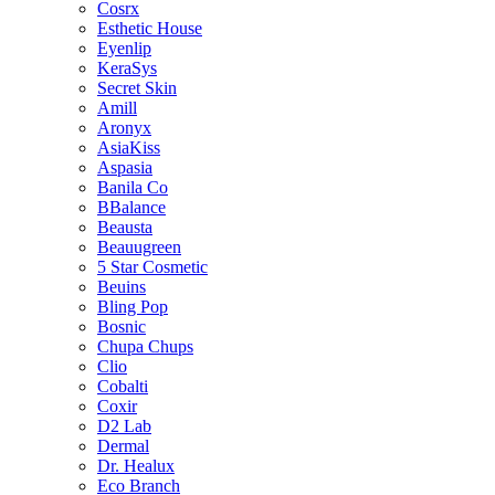
Cosrx
Esthetic House
Eyenlip
KeraSys
Secret Skin
Amill
Aronyx
AsiaKiss
Aspasia
Banila Co
BBalance
Beausta
Beauugreen
5 Star Cosmetic
Beuins
Bling Pop
Bosnic
Chupa Chups
Clio
Cobalti
Coxir
D2 Lab
Dermal
Dr. Healux
Eco Branch