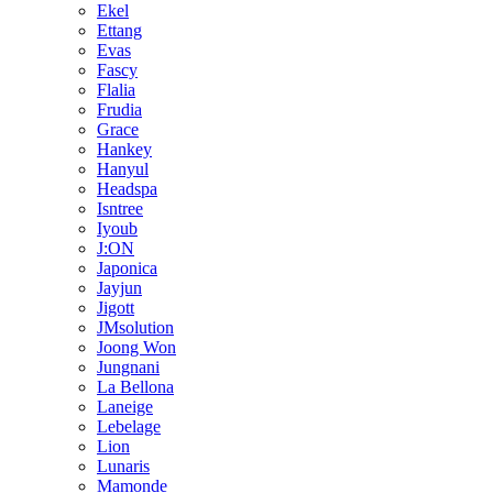
Ekel
Ettang
Evas
Fascy
Flalia
Frudia
Grace
Hankey
Hanyul
Headspa
Isntree
Iyoub
J:ON
Japonica
Jayjun
Jigott
JMsolution
Joong Won
Jungnani
La Bellona
Laneige
Lebelage
Lion
Lunaris
Mamonde