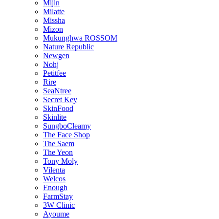
Mijin
Milatte
Missha
Mizon
Mukunghwa ROSSOM
Nature Republic
Newgen
Nohj
Petitfee
Rire
SeaNtree
Secret Key
SkinFood
Skinlite
SungboCleamy
The Face Shop
The Saem
The Yeon
Tony Moly
Vilenta
Welcos
Enough
FarmStay
3W Clinic
Ayoume