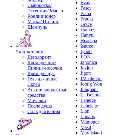
Evas
Сыворотка/
Fascy
Эссенция/ Масло
Flalia
Кондиционер
Frudia
Маска/ Пилинг
Grace
Шампунь
Hankey
Hanyul
Headspa
Isntree
Iyoub
Уход за телом
J:ON
Дезодорант
Japonica
Крем для ног/
Jayjun
Пилинг-носочки
Jigott
Крем для рук
JMsolution
Гель для душа/
Joong Won
Скраб
Jungnani
Антицеллюлитные
La Bellona
средства
Laneige
Мочалки
Lebelage
После душа
Lion
Соль для ванны
Lunaris
Mamonde
Masil
May Island