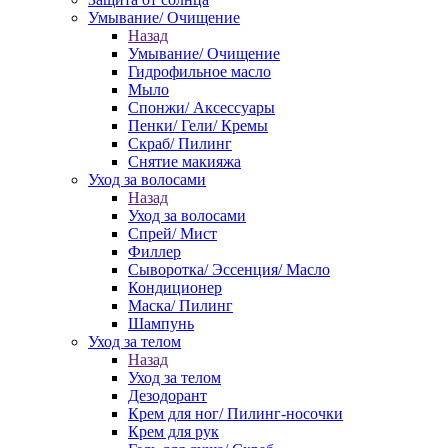
Умывание/ Очищение
Назад
Умывание/ Очищение
Гидрофильное масло
Мыло
Спонжи/ Аксессуары
Пенки/ Гели/ Кремы
Скраб/ Пилинг
Снятие макияжа
Уход за волосами
Назад
Уход за волосами
Спрей/ Мист
Филлер
Сыворотка/ Эссенция/ Масло
Кондиционер
Маска/ Пилинг
Шампунь
Уход за телом
Назад
Уход за телом
Дезодорант
Крем для ног/ Пилинг-носочки
Крем для рук