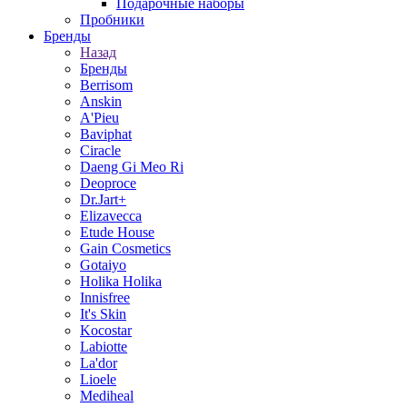
Подарочные наборы
Пробники
Бренды
Назад
Бренды
Berrisom
Anskin
A'Pieu
Baviphat
Ciracle
Daeng Gi Meo Ri
Deoproce
Dr.Jart+
Elizavecca
Etude House
Gain Cosmetics
Gotaiyo
Holika Holika
Innisfree
It's Skin
Kocostar
Labiotte
La'dor
Lioele
Mediheal