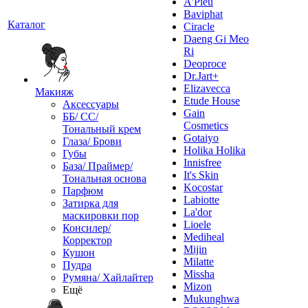
A'Pieu
Baviphat
Каталог
Ciracle
Daeng Gi Meo
Ri
Deoproce
Dr.Jart+
Elizavecca
Макияж
Etude House
Аксессуары
Gain
ББ/ СС/
Cosmetics
Тональный крем
Gotaiyo
Глаза/ Брови
Holika Holika
Губы
Innisfree
База/ Праймер/
It's Skin
Тональная основа
Kocostar
Парфюм
Labiotte
Затирка для
La'dor
маскировки пор
Lioele
Консилер/
Mediheal
Корректор
Mijin
Кушон
Milatte
Пудра
Missha
Румяна/ Хайлайтер
Mizon
Ещё
Mukunghwa