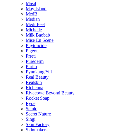
Masil
May Island
MedB
Median
Medi-Peel
Michelle
Milk Baobab
Mise En Scene
Phytoncide
Pigeon
Prreti
Purederm
Purito
Pyunkang Yul
Real Beauty
Realskin
Richenna
Rivecowe Beyond Beauty
Rocket Soap
Ryoe
Scinic
Secret Nature
Singi
Skin Factory
Skinmakers