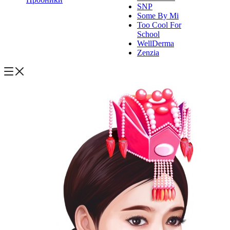
SNP
Some By Mi
Too Cool For
School
WellDerma
Zenzia