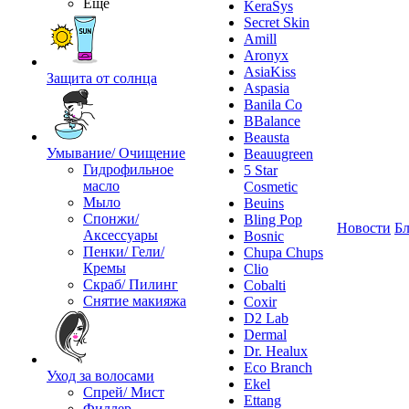
Ещё
KeraSys
Secret Skin
Amill
Aronyx
AsiaKiss
Защита от солнца
Aspasia
Banila Co
BBalance
Beausta
Умывание/ Очищение
Beauugreen
Гидрофильное
5 Star
масло
Cosmetic
Мыло
Beuins
Спонжи/
Bling Pop
Новости
Бл
Аксессуары
Bosnic
Пенки/ Гели/
Chupa Chups
Кремы
Clio
Скраб/ Пилинг
Cobalti
Снятие макияжа
Coxir
D2 Lab
Dermal
Dr. Healux
Eco Branch
Уход за волосами
Ekel
Спрей/ Мист
Ettang
Филлер