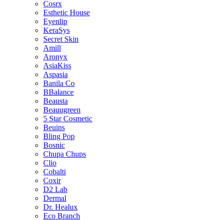
Cosrx
Esthetic House
Eyenlip
KeraSys
Secret Skin
Amill
Aronyx
AsiaKiss
Aspasia
Banila Co
BBalance
Beausta
Beauugreen
5 Star Cosmetic
Beuins
Bling Pop
Bosnic
Chupa Chups
Clio
Cobalti
Coxir
D2 Lab
Dermal
Dr. Healux
Eco Branch