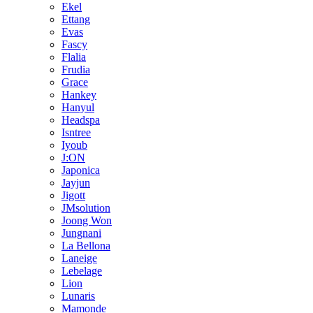
Ekel
Ettang
Evas
Fascy
Flalia
Frudia
Grace
Hankey
Hanyul
Headspa
Isntree
Iyoub
J:ON
Japonica
Jayjun
Jigott
JMsolution
Joong Won
Jungnani
La Bellona
Laneige
Lebelage
Lion
Lunaris
Mamonde