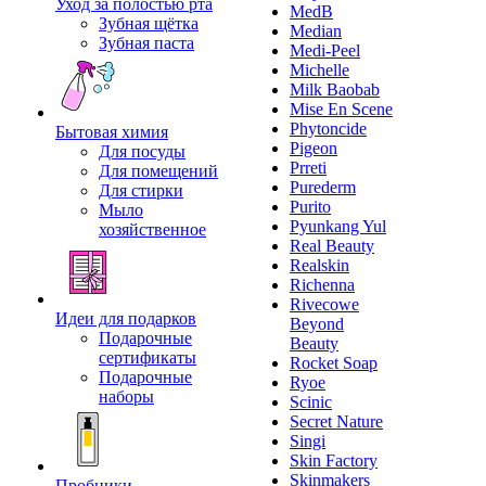
Уход за полостью рта
MedB
Зубная щётка
Median
Зубная паста
Medi-Peel
Michelle
Milk Baobab
Mise En Scene
Phytoncide
Бытовая химия
Pigeon
Для посуды
Prreti
Для помещений
Purederm
Для стирки
Purito
Мыло
Pyunkang Yul
хозяйственное
Real Beauty
Realskin
Richenna
Rivecowe
Идеи для подарков
Beyond
Подарочные
Beauty
сертификаты
Rocket Soap
Подарочные
Ryoe
наборы
Scinic
Secret Nature
Singi
Skin Factory
Skinmakers
Пробники