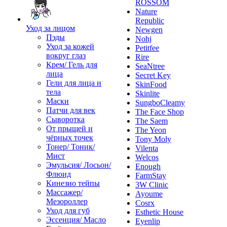
ROSSOM
Nature
Republic
Уход за лицом
Newgen
Пэды
Nohj
Уход за кожей
Petitfee
вокруг глаз
Rire
Крем/ Гель для
SeaNtree
лица
Secret Key
Гели для лица и
SkinFood
тела
Skinlite
Маски
SungboCleamy
Патчи для век
The Face Shop
Сыворотка
The Saem
От прыщей и
The Yeon
чёрных точек
Tony Moly
Тонер/ Тоник/
Vilenta
Мист
Welcos
Эмульсия/ Лосьон/
Enough
Флюид
FarmStay
Кинезио тейпы
3W Clinic
Массажер/
Ayoume
Мезороллер
Cosrx
Уход для губ
Esthetic House
Эссенция/ Масло
Eyenlip