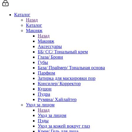
Каталог
Назад
Каталог
Макияж
Назад
Макияж
Аксессуары
ББ/ СС/ Тональный крем
Глаза/ Брови
Губы
База/ Праймер/ Тональная основа
Парфюм
Затирка для маскировки пор
Консилер/ Корректор
Кушон
Пудра
Румяна/ Хайлайтер
Уход за лицом
Назад
Уход за лицом
Пэды
Уход за кожей вокруг глаз
Крем/ Гель для лица