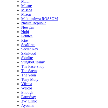
Mijin
Milatte
Missha
Mizon
Mukunghwa ROSSOM
Nature Republic
Newgen
Nohj
Petitfee
Rire
SeaNtree
Secret Key
SkinFood
Skinlite
SungboCleamy
The Face Shop
The Saem
The Yeon
Tony Moly
Vilenta
Welcos
Enough
FarmStay
3W Clinic
Ayoume