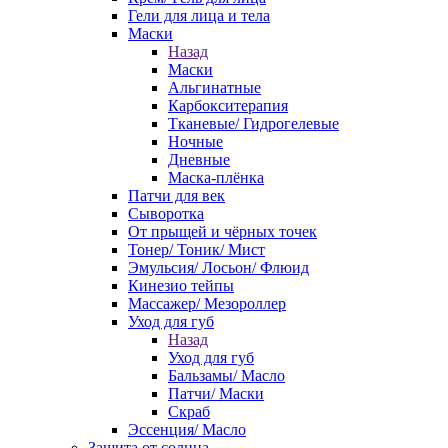
Гели для лица и тела
Маски
Назад
Маски
Альгинатные
Карбокситерапия
Тканевые/ Гидрогелевые
Ночные
Дневные
Маска-плёнка
Патчи для век
Сыворотка
От прыщей и чёрных точек
Тонер/ Тоник/ Мист
Эмульсия/ Лосьон/ Флюид
Кинезио тейпы
Массажер/ Мезороллер
Уход для губ
Назад
Уход для губ
Бальзамы/ Масло
Патчи/ Маски
Скраб
Эссенция/ Масло
Защита от солнца