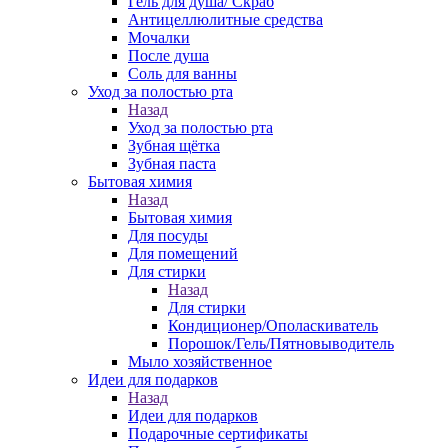
Гель для душа/ Скраб
Антицеллюлитные средства
Мочалки
После душа
Соль для ванны
Уход за полостью рта
Назад
Уход за полостью рта
Зубная щётка
Зубная паста
Бытовая химия
Назад
Бытовая химия
Для посуды
Для помещений
Для стирки
Назад
Для стирки
Кондиционер/Ополаскиватель
Порошок/Гель/Пятновыводитель
Мыло хозяйственное
Идеи для подарков
Назад
Идеи для подарков
Подарочные сертификаты