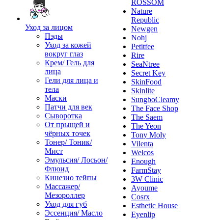
ROSSOM
Nature
Republic
Уход за лицом
Newgen
Пэды
Nohj
Уход за кожей
Petitfee
вокруг глаз
Rire
Крем/ Гель для
SeaNtree
лица
Secret Key
Гели для лица и
SkinFood
тела
Skinlite
Маски
SungboCleamy
Патчи для век
The Face Shop
Сыворотка
The Saem
От прыщей и
The Yeon
чёрных точек
Tony Moly
Тонер/ Тоник/
Vilenta
Мист
Welcos
Эмульсия/ Лосьон/
Enough
Флюид
FarmStay
Кинезио тейпы
3W Clinic
Массажер/
Ayoume
Мезороллер
Cosrx
Уход для губ
Esthetic House
Эссенция/ Масло
Eyenlip