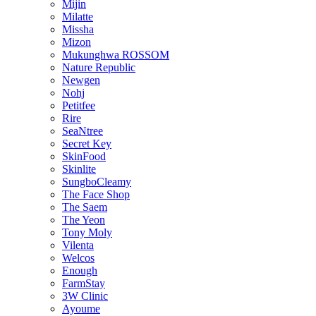
Mijin
Milatte
Missha
Mizon
Mukunghwa ROSSOM
Nature Republic
Newgen
Nohj
Petitfee
Rire
SeaNtree
Secret Key
SkinFood
Skinlite
SungboCleamy
The Face Shop
The Saem
The Yeon
Tony Moly
Vilenta
Welcos
Enough
FarmStay
3W Clinic
Ayoume