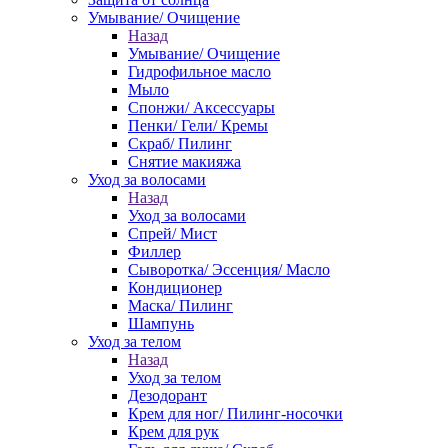
Умывание/ Очищение
Назад
Умывание/ Очищение
Гидрофильное масло
Мыло
Спонжи/ Аксессуары
Пенки/ Гели/ Кремы
Скраб/ Пилинг
Снятие макияжа
Уход за волосами
Назад
Уход за волосами
Спрей/ Мист
Филлер
Сыворотка/ Эссенция/ Масло
Кондиционер
Маска/ Пилинг
Шампунь
Уход за телом
Назад
Уход за телом
Дезодорант
Крем для ног/ Пилинг-носочки
Крем для рук