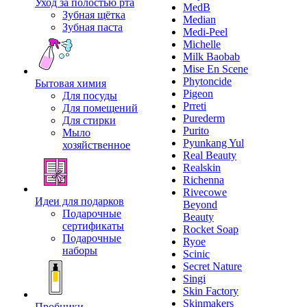
Уход за полостью рта
MedB
Зубная щётка
Median
Зубная паста
Medi-Peel
Michelle
Milk Baobab
Mise En Scene
Phytoncide
Бытовая химия
Pigeon
Для посуды
Prreti
Для помещений
Purederm
Для стирки
Purito
Мыло
Pyunkang Yul
хозяйственное
Real Beauty
Realskin
Richenna
Rivecowe
Идеи для подарков
Beyond
Подарочные
Beauty
сертификаты
Rocket Soap
Подарочные
Ryoe
наборы
Scinic
Secret Nature
Singi
Skin Factory
Skinmakers
Пробники