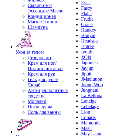
Evas
Сыворотка/
Fascy
Эссенция/ Масло
Flalia
Кондиционер
Frudia
Маска/ Пилинг
Grace
Шампунь
Hankey
Hanyul
Headspa
Isntree
Iyoub
Уход за телом
J:ON
Дезодорант
Japonica
Крем для ног/
Jayjun
Пилинг-носочки
Jigott
Крем для рук
JMsolution
Гель для душа/
Joong Won
Скраб
Jungnani
Антицеллюлитные
La Bellona
средства
Laneige
Мочалки
Lebelage
После душа
Lion
Соль для ванны
Lunaris
Mamonde
Masil
May Island