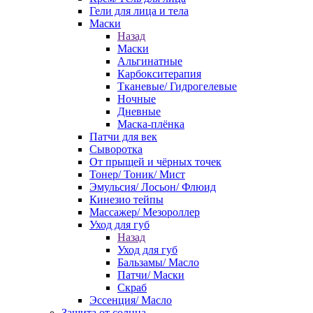
Гели для лица и тела
Маски
Назад
Маски
Альгинатные
Карбокситерапия
Тканевые/ Гидрогелевые
Ночные
Дневные
Маска-плёнка
Патчи для век
Сыворотка
От прыщей и чёрных точек
Тонер/ Тоник/ Мист
Эмульсия/ Лосьон/ Флюид
Кинезио тейпы
Массажер/ Мезороллер
Уход для губ
Назад
Уход для губ
Бальзамы/ Масло
Патчи/ Маски
Скраб
Эссенция/ Масло
Защита от солнца