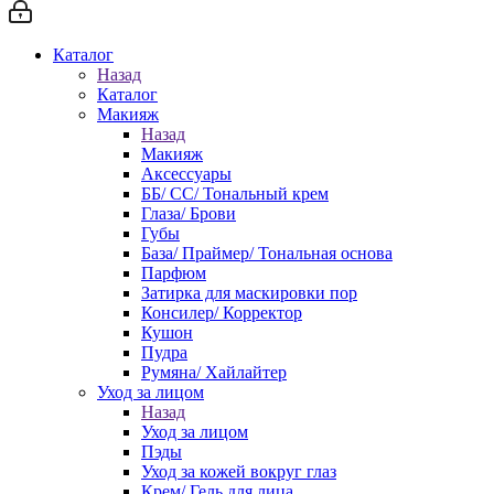
Каталог
Назад
Каталог
Макияж
Назад
Макияж
Аксессуары
ББ/ СС/ Тональный крем
Глаза/ Брови
Губы
База/ Праймер/ Тональная основа
Парфюм
Затирка для маскировки пор
Консилер/ Корректор
Кушон
Пудра
Румяна/ Хайлайтер
Уход за лицом
Назад
Уход за лицом
Пэды
Уход за кожей вокруг глаз
Крем/ Гель для лица