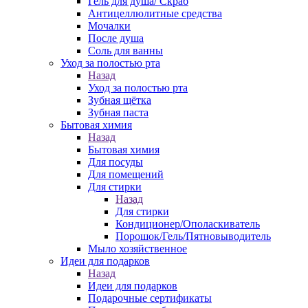
Гель для душа/ Скраб
Антицеллюлитные средства
Мочалки
После душа
Соль для ванны
Уход за полостью рта
Назад
Уход за полостью рта
Зубная щётка
Зубная паста
Бытовая химия
Назад
Бытовая химия
Для посуды
Для помещений
Для стирки
Назад
Для стирки
Кондиционер/Ополаскиватель
Порошок/Гель/Пятновыводитель
Мыло хозяйственное
Идеи для подарков
Назад
Идеи для подарков
Подарочные сертификаты