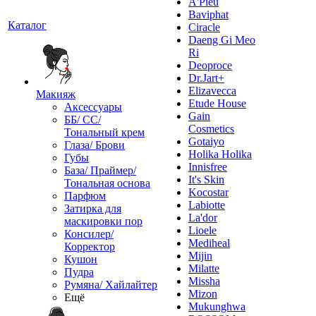
A'Pieu
Baviphat
Каталог
Ciracle
Daeng Gi Meo
Ri
Deoproce
Dr.Jart+
Elizavecca
Макияж
Etude House
Аксессуары
Gain
ББ/ СС/
Cosmetics
Тональный крем
Gotaiyo
Глаза/ Брови
Holika Holika
Губы
Innisfree
База/ Праймер/
It's Skin
Тональная основа
Kocostar
Парфюм
Labiotte
Затирка для
La'dor
маскировки пор
Lioele
Консилер/
Mediheal
Корректор
Mijin
Кушон
Milatte
Пудра
Missha
Румяна/ Хайлайтер
Mizon
Ещё
Mukunghwa