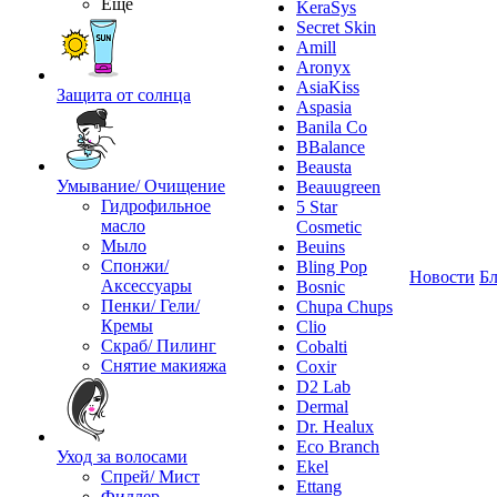
Ещё
KeraSys
Secret Skin
Amill
Aronyx
AsiaKiss
Защита от солнца
Aspasia
Banila Co
BBalance
Beausta
Умывание/ Очищение
Beauugreen
Гидрофильное
5 Star
масло
Cosmetic
Мыло
Beuins
Спонжи/
Bling Pop
Новости
Бл
Аксессуары
Bosnic
Пенки/ Гели/
Chupa Chups
Кремы
Clio
Скраб/ Пилинг
Cobalti
Снятие макияжа
Coxir
D2 Lab
Dermal
Dr. Healux
Eco Branch
Уход за волосами
Ekel
Спрей/ Мист
Ettang
Филлер