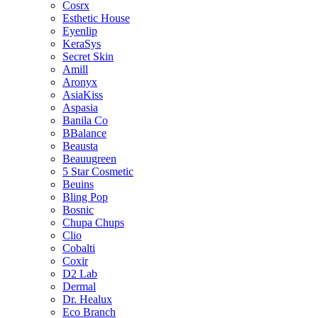
Cosrx
Esthetic House
Eyenlip
KeraSys
Secret Skin
Amill
Aronyx
AsiaKiss
Aspasia
Banila Co
BBalance
Beausta
Beauugreen
5 Star Cosmetic
Beuins
Bling Pop
Bosnic
Chupa Chups
Clio
Cobalti
Coxir
D2 Lab
Dermal
Dr. Healux
Eco Branch