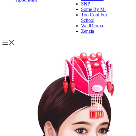
SNP
Some By Mi
Too Cool For
School
WellDerma
Zenzia