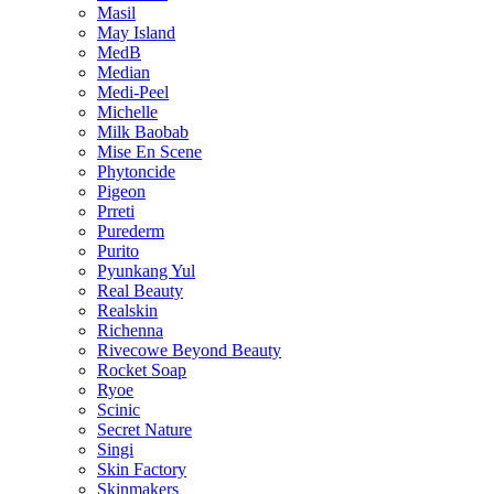
Masil
May Island
MedB
Median
Medi-Peel
Michelle
Milk Baobab
Mise En Scene
Phytoncide
Pigeon
Prreti
Purederm
Purito
Pyunkang Yul
Real Beauty
Realskin
Richenna
Rivecowe Beyond Beauty
Rocket Soap
Ryoe
Scinic
Secret Nature
Singi
Skin Factory
Skinmakers