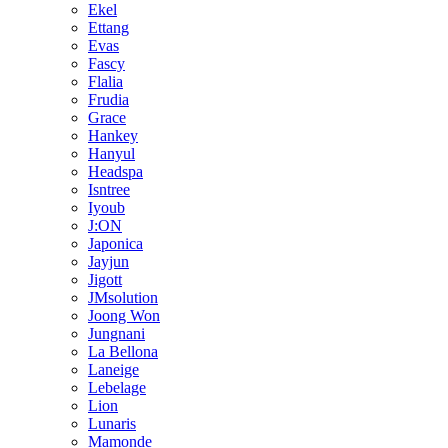
Ekel
Ettang
Evas
Fascy
Flalia
Frudia
Grace
Hankey
Hanyul
Headspa
Isntree
Iyoub
J:ON
Japonica
Jayjun
Jigott
JMsolution
Joong Won
Jungnani
La Bellona
Laneige
Lebelage
Lion
Lunaris
Mamonde