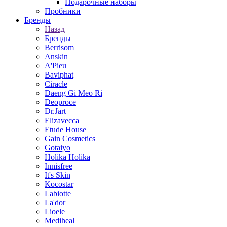
Подарочные наборы
Пробники
Бренды
Назад
Бренды
Berrisom
Anskin
A'Pieu
Baviphat
Ciracle
Daeng Gi Meo Ri
Deoproce
Dr.Jart+
Elizavecca
Etude House
Gain Cosmetics
Gotaiyo
Holika Holika
Innisfree
It's Skin
Kocostar
Labiotte
La'dor
Lioele
Mediheal