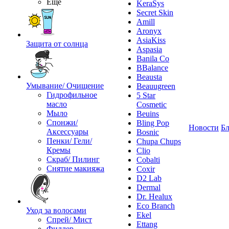
Ещё
KeraSys
Secret Skin
Amill
Aronyx
AsiaKiss
Защита от солнца
Aspasia
Banila Co
BBalance
Beausta
Умывание/ Очищение
Beauugreen
Гидрофильное
5 Star
масло
Cosmetic
Мыло
Beuins
Спонжи/
Bling Pop
Новости
Бл
Аксессуары
Bosnic
Пенки/ Гели/
Chupa Chups
Кремы
Clio
Скраб/ Пилинг
Cobalti
Снятие макияжа
Coxir
D2 Lab
Dermal
Dr. Healux
Eco Branch
Уход за волосами
Ekel
Спрей/ Мист
Ettang
Филлер