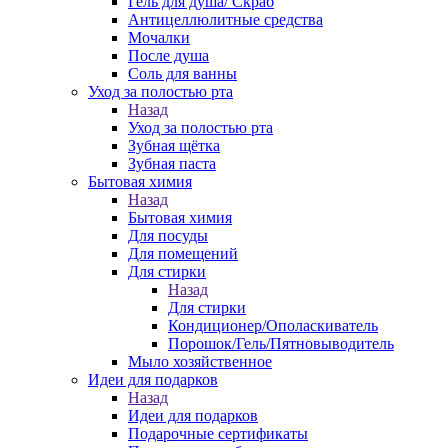
Гель для душа/ Скраб
Антицеллюлитные средства
Мочалки
После душа
Соль для ванны
Уход за полостью рта
Назад
Уход за полостью рта
Зубная щётка
Зубная паста
Бытовая химия
Назад
Бытовая химия
Для посуды
Для помещений
Для стирки
Назад
Для стирки
Кондиционер/Ополаскиватель
Порошок/Гель/Пятновыводитель
Мыло хозяйственное
Идеи для подарков
Назад
Идеи для подарков
Подарочные сертификаты