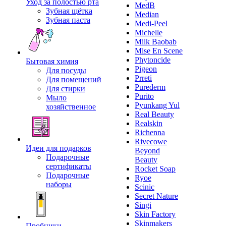
Уход за полостью рта
MedB
Зубная щётка
Median
Зубная паста
Medi-Peel
Michelle
Milk Baobab
Mise En Scene
Phytoncide
Бытовая химия
Pigeon
Для посуды
Prreti
Для помещений
Purederm
Для стирки
Purito
Мыло
Pyunkang Yul
хозяйственное
Real Beauty
Realskin
Richenna
Rivecowe
Идеи для подарков
Beyond
Подарочные
Beauty
сертификаты
Rocket Soap
Подарочные
Ryoe
наборы
Scinic
Secret Nature
Singi
Skin Factory
Skinmakers
Пробники