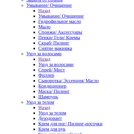
Умывание/ Очищение
Назад
Умывание/ Очищение
Гидрофильное масло
Мыло
Спонжи/ Аксессуары
Пенки/ Гели/ Кремы
Скраб/ Пилинг
Снятие макияжа
Уход за волосами
Назад
Уход за волосами
Спрей/ Мист
Филлер
Сыворотка/ Эссенция/ Масло
Кондиционер
Маска/ Пилинг
Шампунь
Уход за телом
Назад
Уход за телом
Дезодорант
Крем для ног/ Пилинг-носочки
Крем для рук