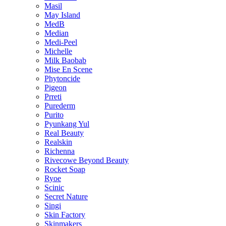
Masil
May Island
MedB
Median
Medi-Peel
Michelle
Milk Baobab
Mise En Scene
Phytoncide
Pigeon
Prreti
Purederm
Purito
Pyunkang Yul
Real Beauty
Realskin
Richenna
Rivecowe Beyond Beauty
Rocket Soap
Ryoe
Scinic
Secret Nature
Singi
Skin Factory
Skinmakers