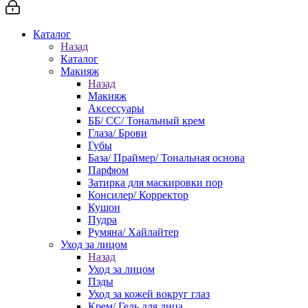
Каталог
Назад
Каталог
Макияж
Назад
Макияж
Аксессуары
ББ/ СС/ Тональный крем
Глаза/ Брови
Губы
База/ Праймер/ Тональная основа
Парфюм
Затирка для маскировки пор
Консилер/ Корректор
Кушон
Пудра
Румяна/ Хайлайтер
Уход за лицом
Назад
Уход за лицом
Пэды
Уход за кожей вокруг глаз
Крем/ Гель для лица