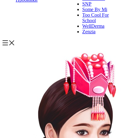
SNP
Some By Mi
Too Cool For
School
WellDerma
Zenzia