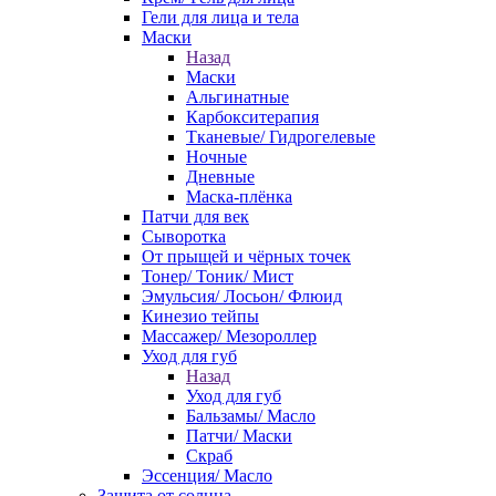
Гели для лица и тела
Маски
Назад
Маски
Альгинатные
Карбокситерапия
Тканевые/ Гидрогелевые
Ночные
Дневные
Маска-плёнка
Патчи для век
Сыворотка
От прыщей и чёрных точек
Тонер/ Тоник/ Мист
Эмульсия/ Лосьон/ Флюид
Кинезио тейпы
Массажер/ Мезороллер
Уход для губ
Назад
Уход для губ
Бальзамы/ Масло
Патчи/ Маски
Скраб
Эссенция/ Масло
Защита от солнца