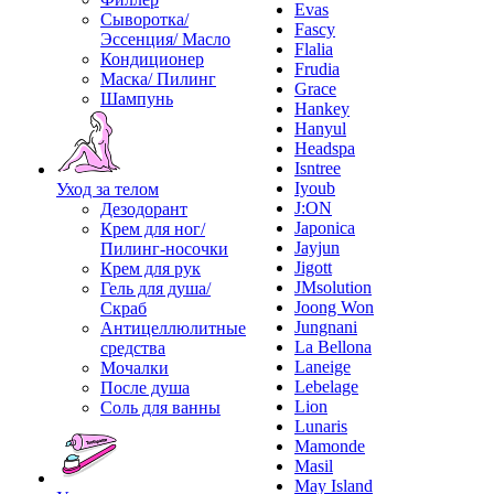
Evas
Сыворотка/
Fascy
Эссенция/ Масло
Flalia
Кондиционер
Frudia
Маска/ Пилинг
Grace
Шампунь
Hankey
Hanyul
Headspa
Isntree
Iyoub
Уход за телом
J:ON
Дезодорант
Japonica
Крем для ног/
Jayjun
Пилинг-носочки
Jigott
Крем для рук
JMsolution
Гель для душа/
Joong Won
Скраб
Jungnani
Антицеллюлитные
La Bellona
средства
Laneige
Мочалки
Lebelage
После душа
Lion
Соль для ванны
Lunaris
Mamonde
Masil
May Island