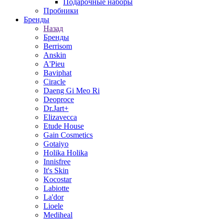
Подарочные наборы
Пробники
Бренды
Назад
Бренды
Berrisom
Anskin
A'Pieu
Baviphat
Ciracle
Daeng Gi Meo Ri
Deoproce
Dr.Jart+
Elizavecca
Etude House
Gain Cosmetics
Gotaiyo
Holika Holika
Innisfree
It's Skin
Kocostar
Labiotte
La'dor
Lioele
Mediheal