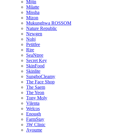
Mijin
Milatte
Missha
Mizon
Mukunghwa ROSSOM
Nature Republic
Newgen
Nohj
Petitfee
Rire
SeaNtree
Secret Key
SkinFood
Skinlite
SungboCleamy
The Face Shop
The Saem
The Yeon
Tony Moly
Vilenta
Welcos
Enough
FarmStay
3W Clinic
Ayoume