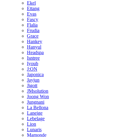
Ekel
Ettang
Evas
Fascy
Flalia
Frudia
Grace
Hankey
Hanyul
Headspa
Isntree
Iyoub
J:ON
Japonica
Jayjun
Jigott
JMsolution
Joong Won
Jungnani
La Bellona
Laneige
Lebelage
Lion
Lunaris
Mamonde