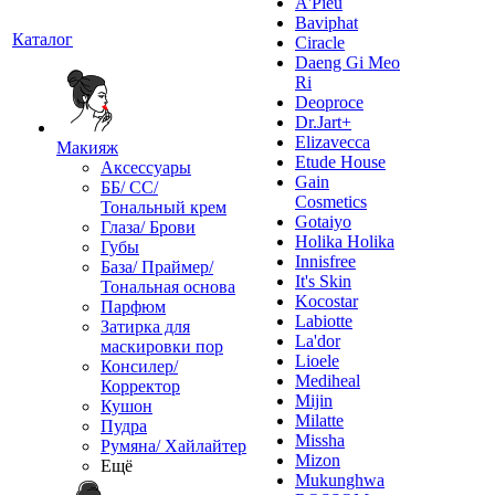
A'Pieu
Baviphat
Каталог
Ciracle
Daeng Gi Meo
Ri
Deoproce
Dr.Jart+
Elizavecca
Макияж
Etude House
Аксессуары
Gain
ББ/ СС/
Cosmetics
Тональный крем
Gotaiyo
Глаза/ Брови
Holika Holika
Губы
Innisfree
База/ Праймер/
It's Skin
Тональная основа
Kocostar
Парфюм
Labiotte
Затирка для
La'dor
маскировки пор
Lioele
Консилер/
Mediheal
Корректор
Mijin
Кушон
Milatte
Пудра
Missha
Румяна/ Хайлайтер
Mizon
Ещё
Mukunghwa