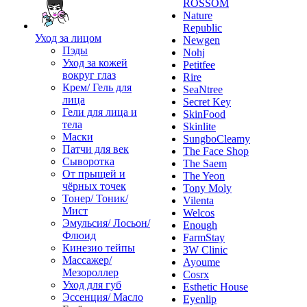
ROSSOM
Nature
Republic
Уход за лицом
Newgen
Пэды
Nohj
Уход за кожей
Petitfee
вокруг глаз
Rire
Крем/ Гель для
SeaNtree
лица
Secret Key
Гели для лица и
SkinFood
тела
Skinlite
Маски
SungboCleamy
Патчи для век
The Face Shop
Сыворотка
The Saem
От прыщей и
The Yeon
чёрных точек
Tony Moly
Тонер/ Тоник/
Vilenta
Мист
Welcos
Эмульсия/ Лосьон/
Enough
Флюид
FarmStay
Кинезио тейпы
3W Clinic
Массажер/
Ayoume
Мезороллер
Cosrx
Уход для губ
Esthetic House
Эссенция/ Масло
Eyenlip