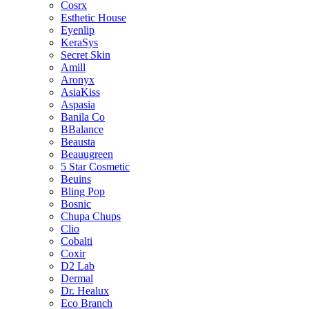
Cosrx
Esthetic House
Eyenlip
KeraSys
Secret Skin
Amill
Aronyx
AsiaKiss
Aspasia
Banila Co
BBalance
Beausta
Beauugreen
5 Star Cosmetic
Beuins
Bling Pop
Bosnic
Chupa Chups
Clio
Cobalti
Coxir
D2 Lab
Dermal
Dr. Healux
Eco Branch