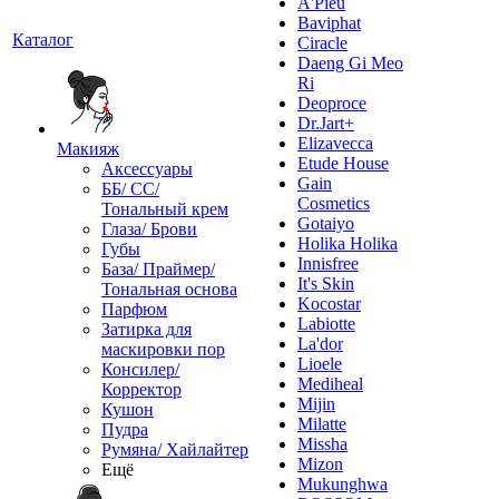
A'Pieu
Baviphat
Каталог
Ciracle
Daeng Gi Meo
Ri
Deoproce
Dr.Jart+
Elizavecca
Макияж
Etude House
Аксессуары
Gain
ББ/ СС/
Cosmetics
Тональный крем
Gotaiyo
Глаза/ Брови
Holika Holika
Губы
Innisfree
База/ Праймер/
It's Skin
Тональная основа
Kocostar
Парфюм
Labiotte
Затирка для
La'dor
маскировки пор
Lioele
Консилер/
Mediheal
Корректор
Mijin
Кушон
Milatte
Пудра
Missha
Румяна/ Хайлайтер
Mizon
Ещё
Mukunghwa