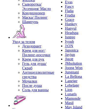
Evas
Сыворотка/
Fascy
Эссенция/ Масло
Flalia
Кондиционер
Frudia
Маска/ Пилинг
Grace
Шампунь
Hankey
Hanyul
Headspa
Isntree
Iyoub
Уход за телом
J:ON
Дезодорант
Japonica
Крем для ног/
Jayjun
Пилинг-носочки
Jigott
Крем для рук
JMsolution
Гель для душа/
Joong Won
Скраб
Jungnani
Антицеллюлитные
La Bellona
средства
Laneige
Мочалки
Lebelage
После душа
Lion
Соль для ванны
Lunaris
Mamonde
Masil
May Island