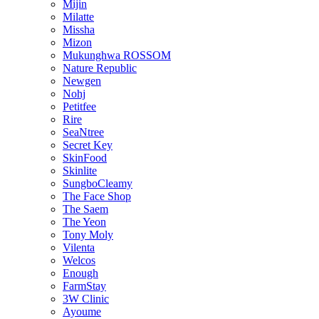
Mijin
Milatte
Missha
Mizon
Mukunghwa ROSSOM
Nature Republic
Newgen
Nohj
Petitfee
Rire
SeaNtree
Secret Key
SkinFood
Skinlite
SungboCleamy
The Face Shop
The Saem
The Yeon
Tony Moly
Vilenta
Welcos
Enough
FarmStay
3W Clinic
Ayoume