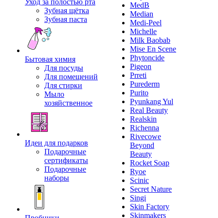
Уход за полостью рта
MedB
Зубная щётка
Median
Зубная паста
Medi-Peel
Michelle
Milk Baobab
Mise En Scene
Phytoncide
Бытовая химия
Pigeon
Для посуды
Prreti
Для помещений
Purederm
Для стирки
Purito
Мыло
Pyunkang Yul
хозяйственное
Real Beauty
Realskin
Richenna
Rivecowe
Идеи для подарков
Beyond
Подарочные
Beauty
сертификаты
Rocket Soap
Подарочные
Ryoe
наборы
Scinic
Secret Nature
Singi
Skin Factory
Skinmakers
Пробники