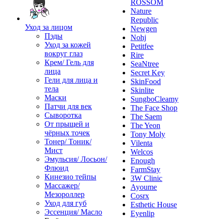
ROSSOM
Nature
Republic
Уход за лицом
Newgen
Пэды
Nohj
Уход за кожей
Petitfee
вокруг глаз
Rire
Крем/ Гель для
SeaNtree
лица
Secret Key
Гели для лица и
SkinFood
тела
Skinlite
Маски
SungboCleamy
Патчи для век
The Face Shop
Сыворотка
The Saem
От прыщей и
The Yeon
чёрных точек
Tony Moly
Тонер/ Тоник/
Vilenta
Мист
Welcos
Эмульсия/ Лосьон/
Enough
Флюид
FarmStay
Кинезио тейпы
3W Clinic
Массажер/
Ayoume
Мезороллер
Cosrx
Уход для губ
Esthetic House
Эссенция/ Масло
Eyenlip