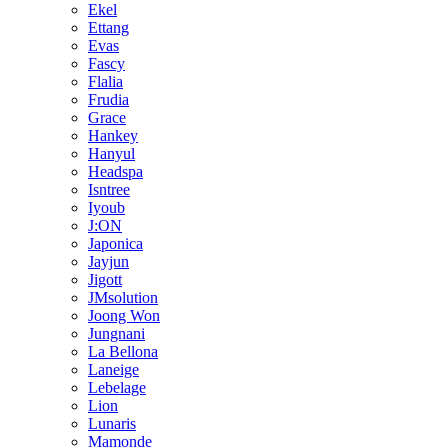
Ekel
Ettang
Evas
Fascy
Flalia
Frudia
Grace
Hankey
Hanyul
Headspa
Isntree
Iyoub
J:ON
Japonica
Jayjun
Jigott
JMsolution
Joong Won
Jungnani
La Bellona
Laneige
Lebelage
Lion
Lunaris
Mamonde