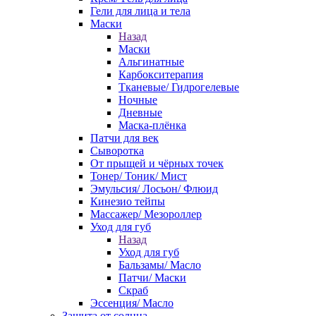
Гели для лица и тела
Маски
Назад
Маски
Альгинатные
Карбокситерапия
Тканевые/ Гидрогелевые
Ночные
Дневные
Маска-плёнка
Патчи для век
Сыворотка
От прыщей и чёрных точек
Тонер/ Тоник/ Мист
Эмульсия/ Лосьон/ Флюид
Кинезио тейпы
Массажер/ Мезороллер
Уход для губ
Назад
Уход для губ
Бальзамы/ Масло
Патчи/ Маски
Скраб
Эссенция/ Масло
Защита от солнца