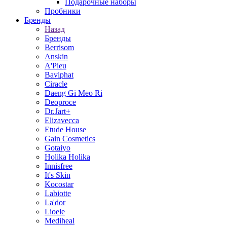
Подарочные наборы
Пробники
Бренды
Назад
Бренды
Berrisom
Anskin
A'Pieu
Baviphat
Ciracle
Daeng Gi Meo Ri
Deoproce
Dr.Jart+
Elizavecca
Etude House
Gain Cosmetics
Gotaiyo
Holika Holika
Innisfree
It's Skin
Kocostar
Labiotte
La'dor
Lioele
Mediheal