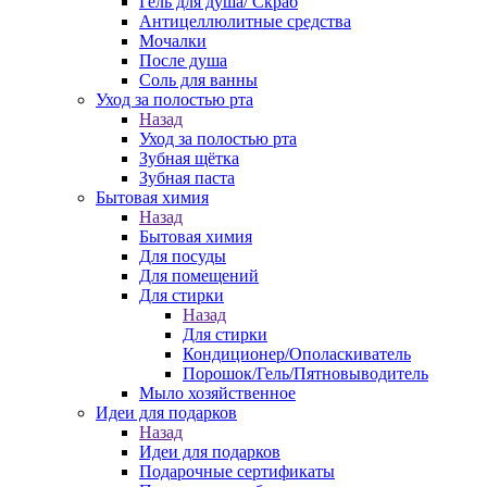
Гель для душа/ Скраб
Антицеллюлитные средства
Мочалки
После душа
Соль для ванны
Уход за полостью рта
Назад
Уход за полостью рта
Зубная щётка
Зубная паста
Бытовая химия
Назад
Бытовая химия
Для посуды
Для помещений
Для стирки
Назад
Для стирки
Кондиционер/Ополаскиватель
Порошок/Гель/Пятновыводитель
Мыло хозяйственное
Идеи для подарков
Назад
Идеи для подарков
Подарочные сертификаты