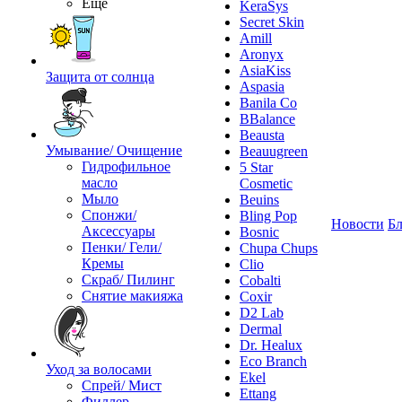
Ещё
KeraSys
Secret Skin
Amill
Aronyx
AsiaKiss
Защита от солнца
Aspasia
Banila Co
BBalance
Beausta
Умывание/ Очищение
Beauugreen
Гидрофильное
5 Star
масло
Cosmetic
Мыло
Beuins
Спонжи/
Bling Pop
Новости
Бл
Аксессуары
Bosnic
Пенки/ Гели/
Chupa Chups
Кремы
Clio
Скраб/ Пилинг
Cobalti
Снятие макияжа
Coxir
D2 Lab
Dermal
Dr. Healux
Eco Branch
Уход за волосами
Ekel
Спрей/ Мист
Ettang
Филлер