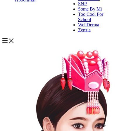
SNP
Some By Mi
Too Cool For
School
WellDerma
Zenzia