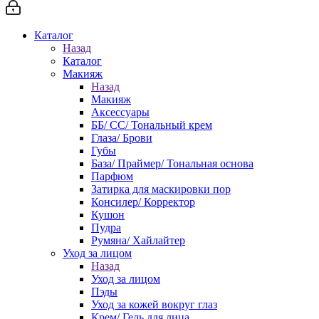
Каталог
Назад
Каталог
Макияж
Назад
Макияж
Аксессуары
ББ/ СС/ Тональный крем
Глаза/ Брови
Губы
База/ Праймер/ Тональная основа
Парфюм
Затирка для маскировки пор
Консилер/ Корректор
Кушон
Пудра
Румяна/ Хайлайтер
Уход за лицом
Назад
Уход за лицом
Пэды
Уход за кожей вокруг глаз
Крем/ Гель для лица