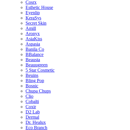
Cosrx
Esthetic House
Eyenlip
KeraSys
Secret Skin
Amill
Aronyx
AsiaKiss
Aspasia
Banila Co
BBalance
Beausta
Beauugreen
5 Star Cosmetic
Beuins
Bling Pop
Bosnic
Chupa Chups
Clio
Cobalti
Coxir
D2 Lab
Dermal
Dr. Healux
Eco Branch