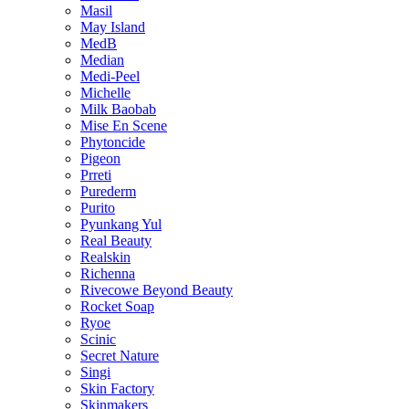
Masil
May Island
MedB
Median
Medi-Peel
Michelle
Milk Baobab
Mise En Scene
Phytoncide
Pigeon
Prreti
Purederm
Purito
Pyunkang Yul
Real Beauty
Realskin
Richenna
Rivecowe Beyond Beauty
Rocket Soap
Ryoe
Scinic
Secret Nature
Singi
Skin Factory
Skinmakers