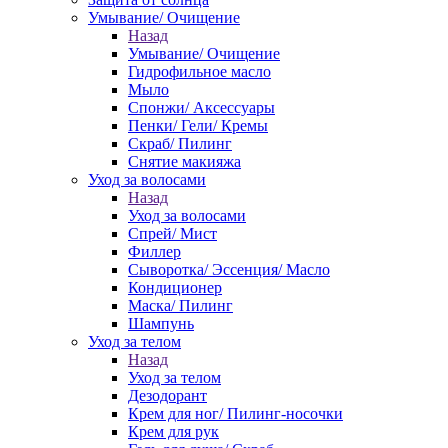
Умывание/ Очищение
Назад
Умывание/ Очищение
Гидрофильное масло
Мыло
Спонжи/ Аксессуары
Пенки/ Гели/ Кремы
Скраб/ Пилинг
Снятие макияжа
Уход за волосами
Назад
Уход за волосами
Спрей/ Мист
Филлер
Сыворотка/ Эссенция/ Масло
Кондиционер
Маска/ Пилинг
Шампунь
Уход за телом
Назад
Уход за телом
Дезодорант
Крем для ног/ Пилинг-носочки
Крем для рук