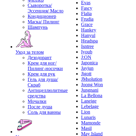
Evas
Сыворотка/
Fascy
Эссенция/ Масло
Flalia
Кондиционер
Frudia
Маска/ Пилинг
Grace
Шампунь
Hankey
Hanyul
Headspa
Isntree
Iyoub
Уход за телом
J:ON
Дезодорант
Japonica
Крем для ног/
Jayjun
Пилинг-носочки
Jigott
Крем для рук
JMsolution
Гель для душа/
Joong Won
Скраб
Jungnani
Антицеллюлитные
La Bellona
средства
Laneige
Мочалки
Lebelage
После душа
Lion
Соль для ванны
Lunaris
Mamonde
Masil
May Island