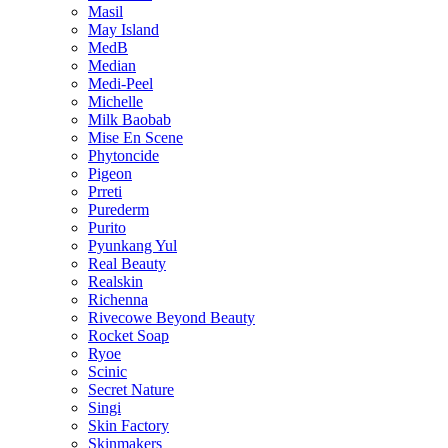
Masil
May Island
MedB
Median
Medi-Peel
Michelle
Milk Baobab
Mise En Scene
Phytoncide
Pigeon
Prreti
Purederm
Purito
Pyunkang Yul
Real Beauty
Realskin
Richenna
Rivecowe Beyond Beauty
Rocket Soap
Ryoe
Scinic
Secret Nature
Singi
Skin Factory
Skinmakers