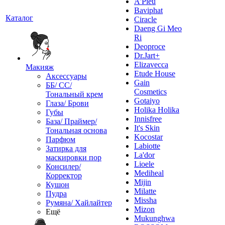
A'Pieu
Baviphat
Каталог
Ciracle
Daeng Gi Meo
Ri
Deoproce
Dr.Jart+
Elizavecca
Макияж
Etude House
Аксессуары
Gain
ББ/ СС/
Cosmetics
Тональный крем
Gotaiyo
Глаза/ Брови
Holika Holika
Губы
Innisfree
База/ Праймер/
It's Skin
Тональная основа
Kocostar
Парфюм
Labiotte
Затирка для
La'dor
маскировки пор
Lioele
Консилер/
Mediheal
Корректор
Mijin
Кушон
Milatte
Пудра
Missha
Румяна/ Хайлайтер
Mizon
Ещё
Mukunghwa