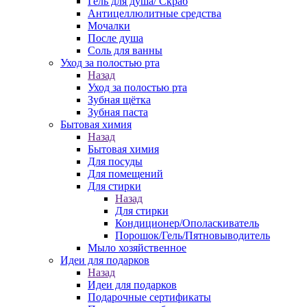
Гель для душа/ Скраб
Антицеллюлитные средства
Мочалки
После душа
Соль для ванны
Уход за полостью рта
Назад
Уход за полостью рта
Зубная щётка
Зубная паста
Бытовая химия
Назад
Бытовая химия
Для посуды
Для помещений
Для стирки
Назад
Для стирки
Кондиционер/Ополаскиватель
Порошок/Гель/Пятновыводитель
Мыло хозяйственное
Идеи для подарков
Назад
Идеи для подарков
Подарочные сертификаты