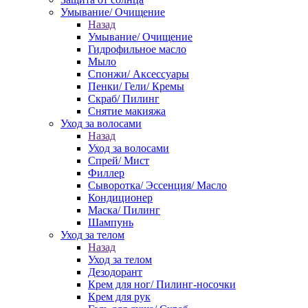
Умывание/ Очищение
Назад
Умывание/ Очищение
Гидрофильное масло
Мыло
Спонжи/ Аксессуары
Пенки/ Гели/ Кремы
Скраб/ Пилинг
Снятие макияжа
Уход за волосами
Назад
Уход за волосами
Спрей/ Мист
Филлер
Сыворотка/ Эссенция/ Масло
Кондиционер
Маска/ Пилинг
Шампунь
Уход за телом
Назад
Уход за телом
Дезодорант
Крем для ног/ Пилинг-носочки
Крем для рук