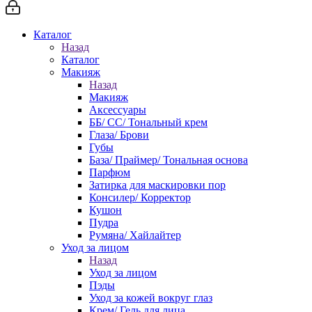
Каталог
Назад
Каталог
Макияж
Назад
Макияж
Аксессуары
ББ/ СС/ Тональный крем
Глаза/ Брови
Губы
База/ Праймер/ Тональная основа
Парфюм
Затирка для маскировки пор
Консилер/ Корректор
Кушон
Пудра
Румяна/ Хайлайтер
Уход за лицом
Назад
Уход за лицом
Пэды
Уход за кожей вокруг глаз
Крем/ Гель для лица