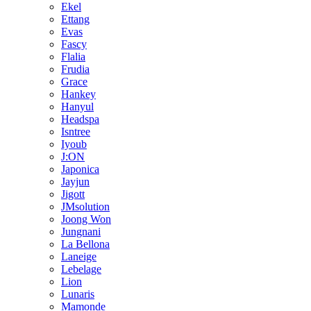
Ekel
Ettang
Evas
Fascy
Flalia
Frudia
Grace
Hankey
Hanyul
Headspa
Isntree
Iyoub
J:ON
Japonica
Jayjun
Jigott
JMsolution
Joong Won
Jungnani
La Bellona
Laneige
Lebelage
Lion
Lunaris
Mamonde