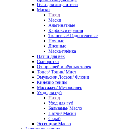
Гели для лица и тела
Маски
Назад
Маски
Альгинатные
Карбокситерапия
Тканевые/ Гидрогелевые
Ночные
Дневные
Маска-плёнка
Патчи для век
Сыворотка
От прыщей и чёрных точек
Тонер/ Тоник/ Мист
Эмульсия/ Лосьон/ Флюид
Кинезио тейпы
Массажер/ Мезороллер
Уход для губ
Назад
Уход для губ
Бальзамы/ Масло
Патчи/ Маски
Скраб
Эссенция/ Масло
Защита от солнца