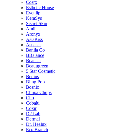
Cosrx
Esthetic House
Eyenlip
KeraSys
Secret Skin
Amill
Aronyx
AsiaKiss
Aspasia
Banila Co
BBalance
Beausta
Beauugreen
5 Star Cosmetic
Beuins
Bling Pop
Bosnic
Chupa Chups
Clio
Cobalti
Coxir
D2 Lab
Dermal
Dr. Healux
Eco Branch