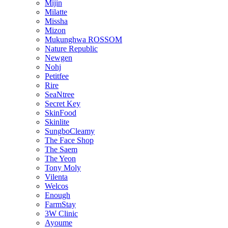
Mijin
Milatte
Missha
Mizon
Mukunghwa ROSSOM
Nature Republic
Newgen
Nohj
Petitfee
Rire
SeaNtree
Secret Key
SkinFood
Skinlite
SungboCleamy
The Face Shop
The Saem
The Yeon
Tony Moly
Vilenta
Welcos
Enough
FarmStay
3W Clinic
Ayoume