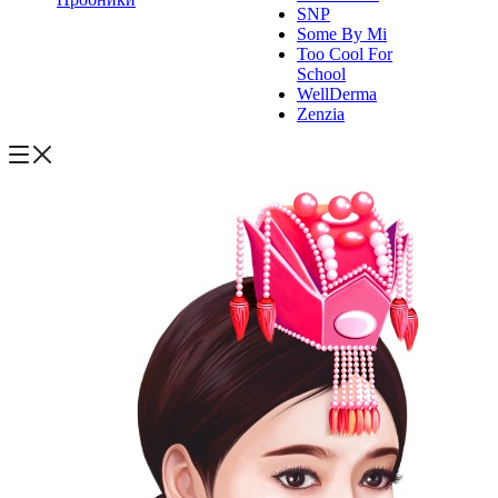
SNP
Some By Mi
Too Cool For
School
WellDerma
Zenzia