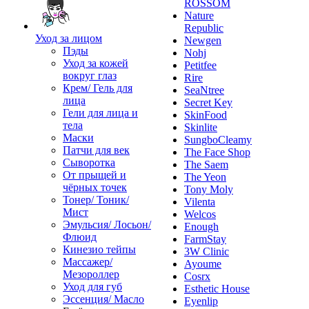
ROSSOM
Nature
Republic
Уход за лицом
Newgen
Пэды
Nohj
Уход за кожей
Petitfee
вокруг глаз
Rire
Крем/ Гель для
SeaNtree
лица
Secret Key
Гели для лица и
SkinFood
тела
Skinlite
Маски
SungboCleamy
Патчи для век
The Face Shop
Сыворотка
The Saem
От прыщей и
The Yeon
чёрных точек
Tony Moly
Тонер/ Тоник/
Vilenta
Мист
Welcos
Эмульсия/ Лосьон/
Enough
Флюид
FarmStay
Кинезио тейпы
3W Clinic
Массажер/
Ayoume
Мезороллер
Cosrx
Уход для губ
Esthetic House
Эссенция/ Масло
Eyenlip