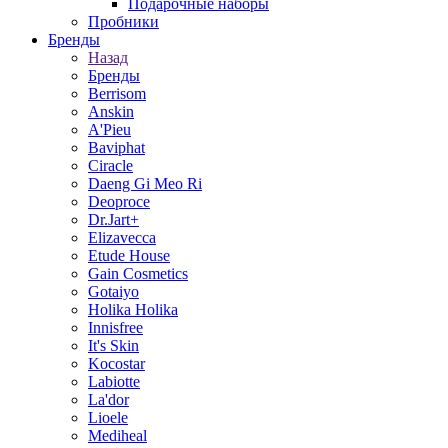
Подарочные наборы
Пробники
Бренды
Назад
Бренды
Berrisom
Anskin
A'Pieu
Baviphat
Ciracle
Daeng Gi Meo Ri
Deoproce
Dr.Jart+
Elizavecca
Etude House
Gain Cosmetics
Gotaiyo
Holika Holika
Innisfree
It's Skin
Kocostar
Labiotte
La'dor
Lioele
Mediheal