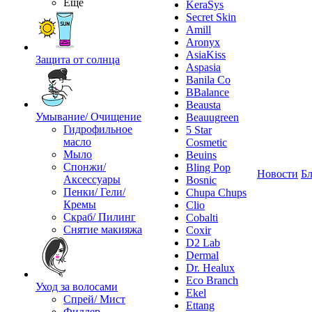
Ещё
KeraSys
Secret Skin
Amill
Aronyx
AsiaKiss
Защита от солнца
Aspasia
Banila Co
BBalance
Beausta
Умывание/ Очищение
Beauugreen
Гидрофильное
5 Star
масло
Cosmetic
Мыло
Beuins
Спонжи/
Bling Pop
Новости
Бл
Аксессуары
Bosnic
Пенки/ Гели/
Chupa Chups
Кремы
Clio
Скраб/ Пилинг
Cobalti
Снятие макияжа
Coxir
D2 Lab
Dermal
Dr. Healux
Eco Branch
Уход за волосами
Ekel
Спрей/ Мист
Ettang
Филлер