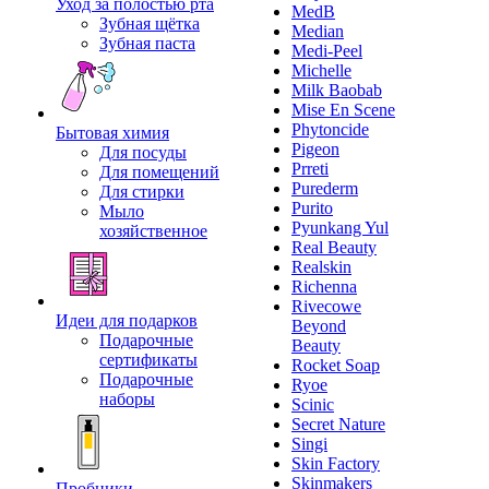
Уход за полостью рта
MedB
Зубная щётка
Median
Зубная паста
Medi-Peel
Michelle
Milk Baobab
Mise En Scene
Phytoncide
Бытовая химия
Pigeon
Для посуды
Prreti
Для помещений
Purederm
Для стирки
Purito
Мыло
Pyunkang Yul
хозяйственное
Real Beauty
Realskin
Richenna
Rivecowe
Идеи для подарков
Beyond
Подарочные
Beauty
сертификаты
Rocket Soap
Подарочные
Ryoe
наборы
Scinic
Secret Nature
Singi
Skin Factory
Skinmakers
Пробники