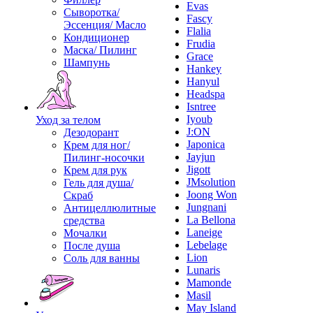
Evas
Сыворотка/
Fascy
Эссенция/ Масло
Flalia
Кондиционер
Frudia
Маска/ Пилинг
Grace
Шампунь
Hankey
Hanyul
Headspa
Isntree
Iyoub
Уход за телом
J:ON
Дезодорант
Japonica
Крем для ног/
Jayjun
Пилинг-носочки
Jigott
Крем для рук
JMsolution
Гель для душа/
Joong Won
Скраб
Jungnani
Антицеллюлитные
La Bellona
средства
Laneige
Мочалки
Lebelage
После душа
Lion
Соль для ванны
Lunaris
Mamonde
Masil
May Island