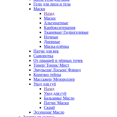
Гели для лица и тела
Маски
Назад
Маски
Альгинатные
Карбокситерапия
Тканевые/ Гидрогелевые
Ночные
Дневные
Маска-плёнка
Патчи для век
Сыворотка
От прыщей и чёрных точек
Тонер/ Тоник/ Мист
Эмульсия/ Лосьон/ Флюид
Кинезио тейпы
Массажер/ Мезороллер
Уход для губ
Назад
Уход для губ
Бальзамы/ Масло
Патчи/ Маски
Скраб
Эссенция/ Масло
Защита от солнца