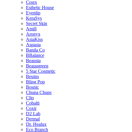
Cosrx
Esthetic House
Eyenlip
KeraSys
Secret Skin
Amill
Aronyx
AsiaKiss
Aspasia
Banila Co
BBalance
Beausta
Beauugreen
5 Star Cosmetic
Beuins
Bling Pop
Bosnic
Chupa Chups
Clio
Cobalti
Coxir
D2 Lab
Dermal
Dr. Healux
Eco Branch