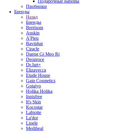
Подарочные наборы
Пробники
Бренды
Назад
Бренды
Berrisom
Anskin
A'Pieu
Baviphat
Ciracle
Daeng Gi Meo Ri
Deoproce
Dr.Jart+
Elizavecca
Etude House
Gain Cosmetics
Gotaiyo
Holika Holika
Innisfree
It's Skin
Kocostar
Labiotte
La'dor
Lioele
Mediheal