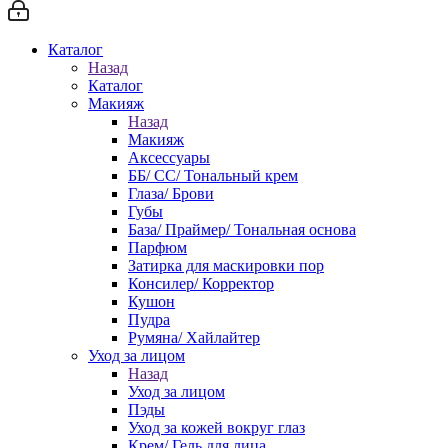
Каталог
Назад
Каталог
Макияж
Назад
Макияж
Аксессуары
ББ/ СС/ Тональный крем
Глаза/ Брови
Губы
База/ Праймер/ Тональная основа
Парфюм
Затирка для маскировки пор
Консилер/ Корректор
Кушон
Пудра
Румяна/ Хайлайтер
Уход за лицом
Назад
Уход за лицом
Пэды
Уход за кожей вокруг глаз
Крем/ Гель для лица