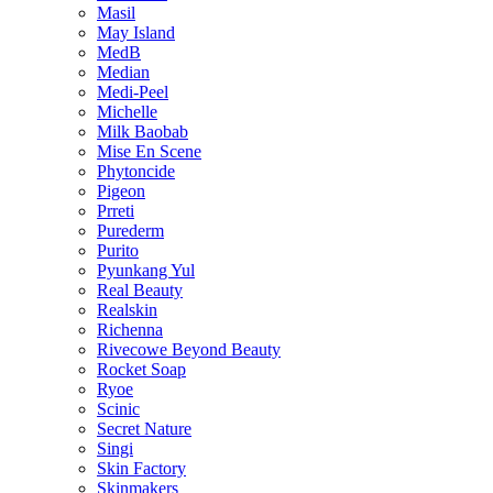
Masil
May Island
MedB
Median
Medi-Peel
Michelle
Milk Baobab
Mise En Scene
Phytoncide
Pigeon
Prreti
Purederm
Purito
Pyunkang Yul
Real Beauty
Realskin
Richenna
Rivecowe Beyond Beauty
Rocket Soap
Ryoe
Scinic
Secret Nature
Singi
Skin Factory
Skinmakers