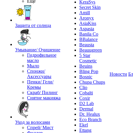
Ещё
KeraSys
Secret Skin
Amill
Aronyx
AsiaKiss
Защита от солнца
Aspasia
Banila Co
BBalance
Beausta
Умывание/ Очищение
Beauugreen
Гидрофильное
5 Star
масло
Cosmetic
Мыло
Beuins
Спонжи/
Bling Pop
Новости
Бл
Аксессуары
Bosnic
Пенки/ Гели/
Chupa Chups
Кремы
Clio
Скраб/ Пилинг
Cobalti
Снятие макияжа
Coxir
D2 Lab
Dermal
Dr. Healux
Eco Branch
Уход за волосами
Ekel
Спрей/ Мист
Ettang
Филлер