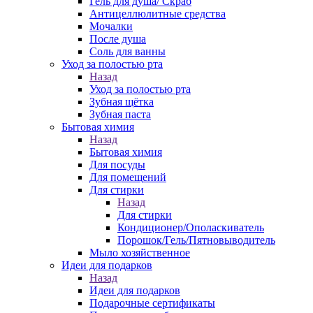
Гель для душа/ Скраб
Антицеллюлитные средства
Мочалки
После душа
Соль для ванны
Уход за полостью рта
Назад
Уход за полостью рта
Зубная щётка
Зубная паста
Бытовая химия
Назад
Бытовая химия
Для посуды
Для помещений
Для стирки
Назад
Для стирки
Кондиционер/Ополаскиватель
Порошок/Гель/Пятновыводитель
Мыло хозяйственное
Идеи для подарков
Назад
Идеи для подарков
Подарочные сертификаты