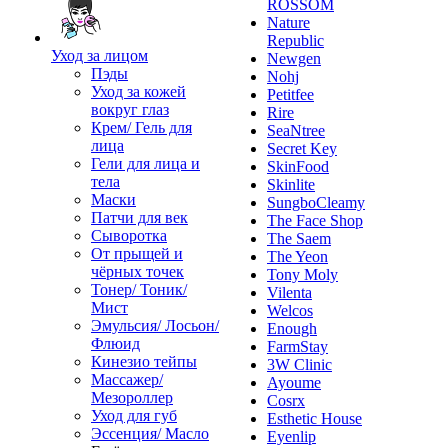
ROSSOM
Nature
Republic
Уход за лицом
Newgen
Пэды
Nohj
Уход за кожей
Petitfee
вокруг глаз
Rire
Крем/ Гель для
SeaNtree
лица
Secret Key
Гели для лица и
SkinFood
тела
Skinlite
Маски
SungboCleamy
Патчи для век
The Face Shop
Сыворотка
The Saem
От прыщей и
The Yeon
чёрных точек
Tony Moly
Тонер/ Тоник/
Vilenta
Мист
Welcos
Эмульсия/ Лосьон/
Enough
Флюид
FarmStay
Кинезио тейпы
3W Clinic
Массажер/
Ayoume
Мезороллер
Cosrx
Уход для губ
Esthetic House
Эссенция/ Масло
Eyenlip