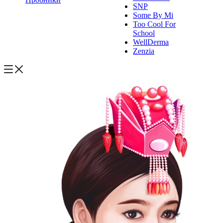
SNP
Some By Mi
Too Cool For
School
WellDerma
Zenzia