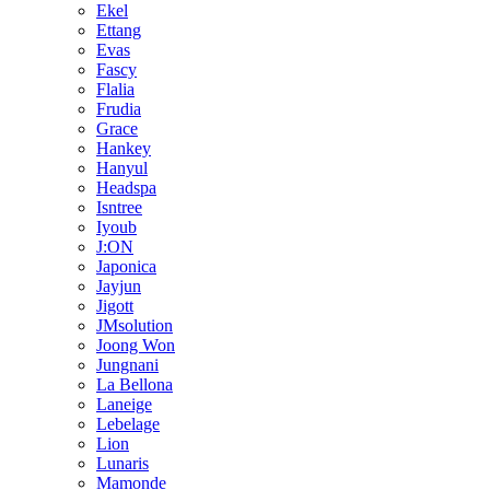
Ekel
Ettang
Evas
Fascy
Flalia
Frudia
Grace
Hankey
Hanyul
Headspa
Isntree
Iyoub
J:ON
Japonica
Jayjun
Jigott
JMsolution
Joong Won
Jungnani
La Bellona
Laneige
Lebelage
Lion
Lunaris
Mamonde