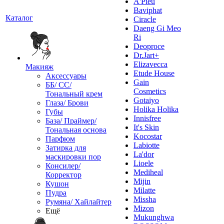
A'Pieu
Baviphat
Каталог
Ciracle
Daeng Gi Meo
Ri
Deoproce
Dr.Jart+
Elizavecca
Макияж
Etude House
Аксессуары
Gain
ББ/ СС/
Cosmetics
Тональный крем
Gotaiyo
Глаза/ Брови
Holika Holika
Губы
Innisfree
База/ Праймер/
It's Skin
Тональная основа
Kocostar
Парфюм
Labiotte
Затирка для
La'dor
маскировки пор
Lioele
Консилер/
Mediheal
Корректор
Mijin
Кушон
Milatte
Пудра
Missha
Румяна/ Хайлайтер
Mizon
Ещё
Mukunghwa