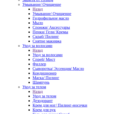
Умывание/ Очищение
Назад
Умывание/ Очищение
Гидрофильное масло
Мыло
Спонжи/ Аксессуары
Пенки/ Гели/ Кремы
Скраб/ Пилинг
Снятие макияжа
Уход за волосами
Назад
Уход за волосами
Спрей/ Мист
Филлер
Сыворотка/ Эссенция/ Масло
Кондиционер
Маска/ Пилинг
Шампунь
Уход за телом
Назад
Уход за телом
Дезодорант
Крем для ног/ Пилинг-носочки
Крем для рук