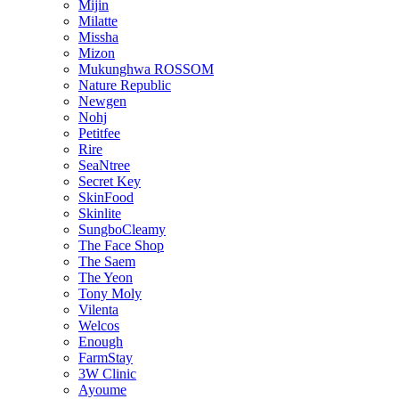
Mijin
Milatte
Missha
Mizon
Mukunghwa ROSSOM
Nature Republic
Newgen
Nohj
Petitfee
Rire
SeaNtree
Secret Key
SkinFood
Skinlite
SungboCleamy
The Face Shop
The Saem
The Yeon
Tony Moly
Vilenta
Welcos
Enough
FarmStay
3W Clinic
Ayoume