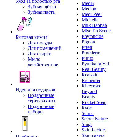
Уход за полостью рта
MedB
Зубная щётка
Median
Зубная паста
Medi-Peel
Michelle
Milk Baobab
Mise En Scene
Phytoncide
Бытовая химия
Pigeon
Для посуды
Prreti
Для помещений
Purederm
Для стирки
Purito
Мыло
Pyunkang Yul
хозяйственное
Real Beauty
Realskin
Richenna
Rivecowe
Идеи для подарков
Beyond
Подарочные
Beauty
сертификаты
Rocket Soap
Подарочные
Ryoe
наборы
Scinic
Secret Nature
Singi
Skin Factory
Skinmakers
Пробники