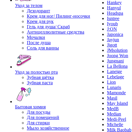
Hankey
Уход за телом
Hanyul
Дезодорант
Headspa
Крем для ног/ Пилинг-носочки
Isntree
Крем для рук
Iyoub
Гель для душа/ Скраб
J:ON
Антицеллюлитные средства
Japonica
Мочалки
Jayjun
После душа
Jigott
Соль для ванны
JMsolution
Joong Won
Jungnani
La Bellona
Laneige
Уход за полостью рта
Lebelage
Зубная щётка
Lion
Зубная паста
Lunaris
Mamonde
Masil
May Island
Бытовая химия
MedB
Для посуды
Median
Для помещений
Medi-Peel
Для стирки
Michelle
Мыло хозяйственное
Milk Baobab