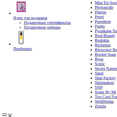
Mise En Sce
Phytoncide
Pigeon
Prreti
Идеи для подарков
Purederm
Подарочные сертификаты
Purito
Подарочные наборы
Pyunkang Yu
Real Beauty
Realskin
Richenna
Пробники
Rivecowe Be
Rocket Soap
Ryoe
Scinic
Secret Natur
Singi
Skin Factory
Skinmakers
SNP
Some By Mi
Too Cool For
WellDerma
Zenzia