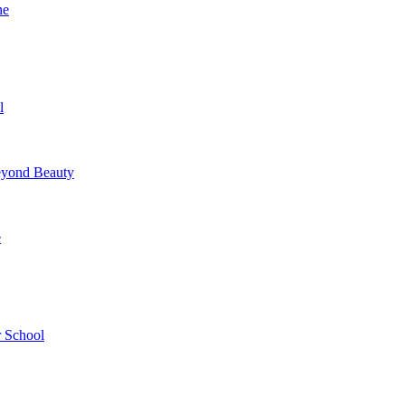
ne
l
yond Beauty
e
 School