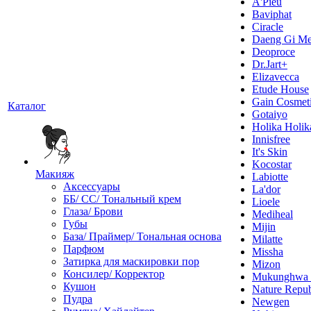
A'Pieu
Baviphat
Ciracle
Daeng Gi Me
Deoproce
Dr.Jart+
Elizavecca
Etude House
Gain Cosmet
Каталог
Gotaiyo
Holika Holik
Innisfree
It's Skin
Kocostar
Макияж
Labiotte
Аксессуары
La'dor
ББ/ СС/ Тональный крем
Lioele
Глаза/ Брови
Mediheal
Губы
Mijin
База/ Праймер/ Тональная основа
Milatte
Парфюм
Missha
Затирка для маскировки пор
Mizon
Консилер/ Корректор
Mukunghw
Кушон
Nature Repub
Пудра
Newgen