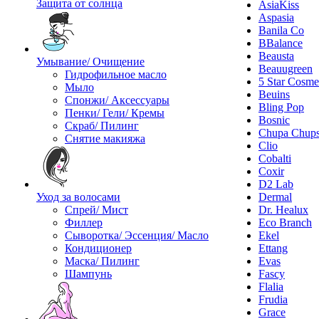
Защита от солнца
AsiaKiss
Aspasia
Banila Co
BBalance
Beausta
Умывание/ Очищение
Beauugreen
Гидрофильное масло
5 Star Cosme
Мыло
Beuins
Спонжи/ Аксессуары
Bling Pop
Пенки/ Гели/ Кремы
Bosnic
Скраб/ Пилинг
Chupa Chup
Снятие макияжа
Clio
Cobalti
Coxir
D2 Lab
Уход за волосами
Dermal
Спрей/ Мист
Dr. Healux
Филлер
Eco Branch
Сыворотка/ Эссенция/ Масло
Ekel
Кондиционер
Ettang
Маска/ Пилинг
Evas
Шампунь
Fascy
Flalia
Frudia
Grace