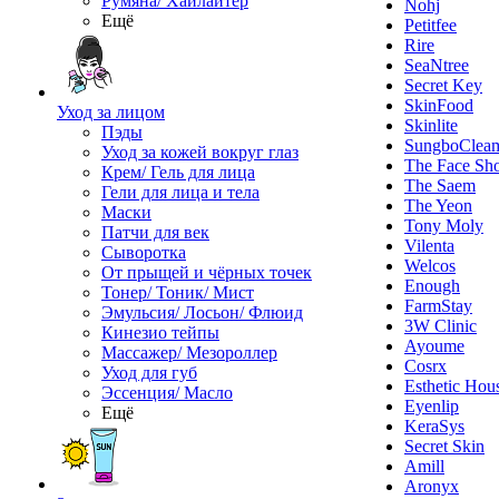
Румяна/ Хайлайтер
Nohj
Ещё
Petitfee
Rire
SeaNtree
Secret Key
SkinFood
Уход за лицом
Skinlite
Пэды
SungboClea
Уход за кожей вокруг глаз
The Face Sh
Крем/ Гель для лица
The Saem
Гели для лица и тела
The Yeon
Маски
Tony Moly
Патчи для век
Vilenta
Сыворотка
Welcos
От прыщей и чёрных точек
Enough
Тонер/ Тоник/ Мист
FarmStay
Эмульсия/ Лосьон/ Флюид
3W Clinic
Кинезио тейпы
Ayoume
Массажер/ Мезороллер
Cosrx
Уход для губ
Esthetic Hou
Эссенция/ Масло
Eyenlip
Ещё
KeraSys
Secret Skin
Amill
Aronyx