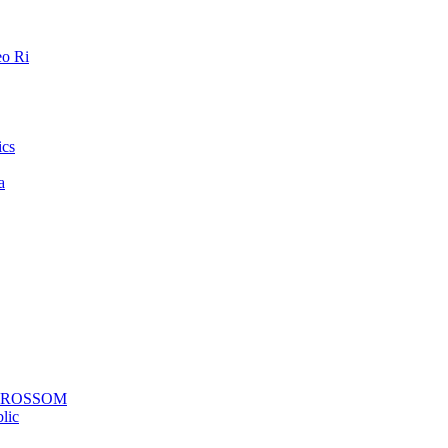
o Ri
ics
a
a ROSSOM
lic