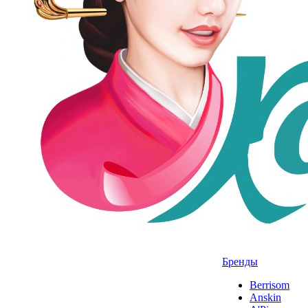
Бренды
Berrisom
Anskin