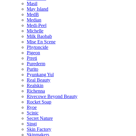
Masil
May Island
MedB
Median
Medi-Peel
Michelle
Milk Baobab
Mise En Scene
Phytoncide
Pigeon
Prreti
Purederm
Purito
Pyunkang Yul
Real Beauty
Realskin
Richenna
Rivecowe Beyond Beauty
Rocket Soap
Ryoe
Scinic
Secret Nature
Singi
Skin Factory
Skinmakers