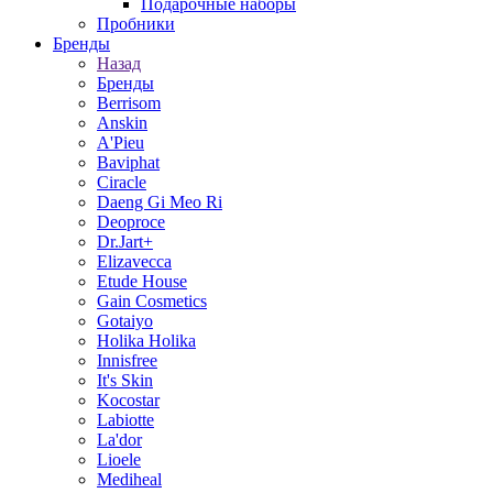
Подарочные наборы
Пробники
Бренды
Назад
Бренды
Berrisom
Anskin
A'Pieu
Baviphat
Ciracle
Daeng Gi Meo Ri
Deoproce
Dr.Jart+
Elizavecca
Etude House
Gain Cosmetics
Gotaiyo
Holika Holika
Innisfree
It's Skin
Kocostar
Labiotte
La'dor
Lioele
Mediheal