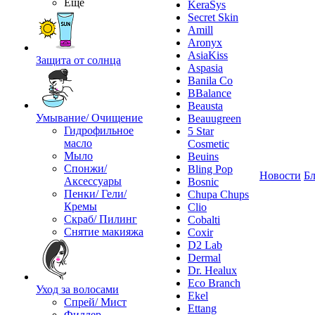
Ещё
KeraSys
Secret Skin
Amill
Aronyx
AsiaKiss
Защита от солнца
Aspasia
Banila Co
BBalance
Beausta
Умывание/ Очищение
Beauugreen
Гидрофильное
5 Star
масло
Cosmetic
Мыло
Beuins
Спонжи/
Bling Pop
Новости
Бл
Аксессуары
Bosnic
Пенки/ Гели/
Chupa Chups
Кремы
Clio
Скраб/ Пилинг
Cobalti
Снятие макияжа
Coxir
D2 Lab
Dermal
Dr. Healux
Eco Branch
Уход за волосами
Ekel
Спрей/ Мист
Ettang
Филлер