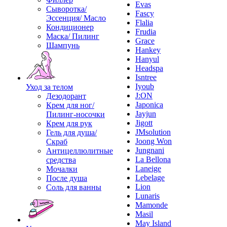
Evas
Сыворотка/
Fascy
Эссенция/ Масло
Flalia
Кондиционер
Frudia
Маска/ Пилинг
Grace
Шампунь
Hankey
Hanyul
Headspa
Isntree
Iyoub
Уход за телом
J:ON
Дезодорант
Japonica
Крем для ног/
Jayjun
Пилинг-носочки
Jigott
Крем для рук
JMsolution
Гель для душа/
Joong Won
Скраб
Jungnani
Антицеллюлитные
La Bellona
средства
Laneige
Мочалки
Lebelage
После душа
Lion
Соль для ванны
Lunaris
Mamonde
Masil
May Island