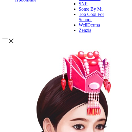
SNP
Some By Mi
Too Cool For
School
WellDerma
Zenzia