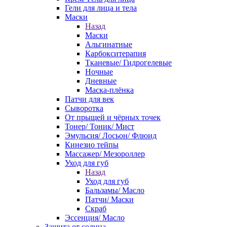
Гели для лица и тела
Маски
Назад
Маски
Альгинатные
Карбокситерапия
Тканевые/ Гидрогелевые
Ночные
Дневные
Маска-плёнка
Патчи для век
Сыворотка
От прыщей и чёрных точек
Тонер/ Тоник/ Мист
Эмульсия/ Лосьон/ Флюид
Кинезио тейпы
Массажер/ Мезороллер
Уход для губ
Назад
Уход для губ
Бальзамы/ Масло
Патчи/ Маски
Скраб
Эссенция/ Масло
Защита от солнца