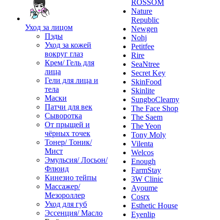
ROSSOM
Nature
Republic
Уход за лицом
Newgen
Пэды
Nohj
Уход за кожей
Petitfee
вокруг глаз
Rire
Крем/ Гель для
SeaNtree
лица
Secret Key
Гели для лица и
SkinFood
тела
Skinlite
Маски
SungboCleamy
Патчи для век
The Face Shop
Сыворотка
The Saem
От прыщей и
The Yeon
чёрных точек
Tony Moly
Тонер/ Тоник/
Vilenta
Мист
Welcos
Эмульсия/ Лосьон/
Enough
Флюид
FarmStay
Кинезио тейпы
3W Clinic
Массажер/
Ayoume
Мезороллер
Cosrx
Уход для губ
Esthetic House
Эссенция/ Масло
Eyenlip