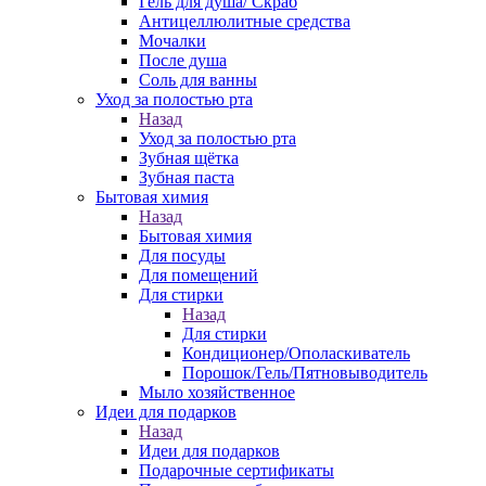
Гель для душа/ Скраб
Антицеллюлитные средства
Мочалки
После душа
Соль для ванны
Уход за полостью рта
Назад
Уход за полостью рта
Зубная щётка
Зубная паста
Бытовая химия
Назад
Бытовая химия
Для посуды
Для помещений
Для стирки
Назад
Для стирки
Кондиционер/Ополаскиватель
Порошок/Гель/Пятновыводитель
Мыло хозяйственное
Идеи для подарков
Назад
Идеи для подарков
Подарочные сертификаты