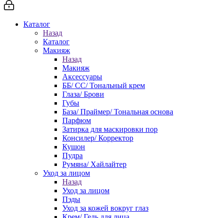
Каталог
Назад
Каталог
Макияж
Назад
Макияж
Аксессуары
ББ/ СС/ Тональный крем
Глаза/ Брови
Губы
База/ Праймер/ Тональная основа
Парфюм
Затирка для маскировки пор
Консилер/ Корректор
Кушон
Пудра
Румяна/ Хайлайтер
Уход за лицом
Назад
Уход за лицом
Пэды
Уход за кожей вокруг глаз
Крем/ Гель для лица