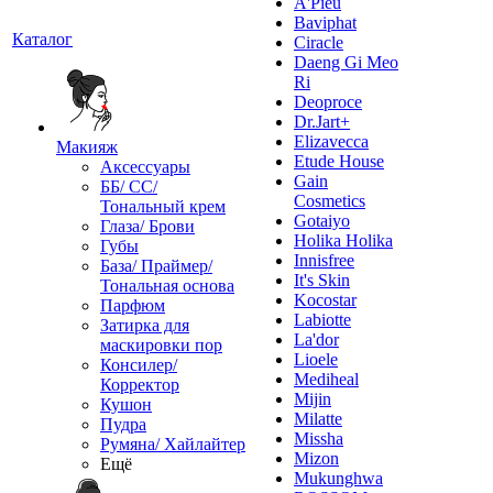
A'Pieu
Baviphat
Каталог
Ciracle
Daeng Gi Meo
Ri
Deoproce
Dr.Jart+
Elizavecca
Макияж
Etude House
Аксессуары
Gain
ББ/ СС/
Cosmetics
Тональный крем
Gotaiyo
Глаза/ Брови
Holika Holika
Губы
Innisfree
База/ Праймер/
It's Skin
Тональная основа
Kocostar
Парфюм
Labiotte
Затирка для
La'dor
маскировки пор
Lioele
Консилер/
Mediheal
Корректор
Mijin
Кушон
Milatte
Пудра
Missha
Румяна/ Хайлайтер
Mizon
Ещё
Mukunghwa