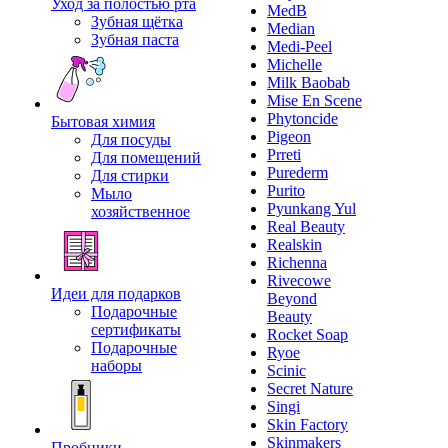
Уход за полостью рта
MedB
Зубная щётка
Median
Зубная паста
Medi-Peel
Michelle
Milk Baobab
Mise En Scene
Phytoncide
Бытовая химия
Pigeon
Для посуды
Prreti
Для помещений
Purederm
Для стирки
Purito
Мыло
Pyunkang Yul
хозяйственное
Real Beauty
Realskin
Richenna
Rivecowe
Идеи для подарков
Beyond
Подарочные
Beauty
сертификаты
Rocket Soap
Подарочные
Ryoe
наборы
Scinic
Secret Nature
Singi
Skin Factory
Skinmakers
Пробники