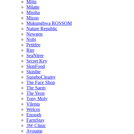
Mijin
Milatte
Missha
Mizon
Mukunghwa ROSSOM
Nature Republic
Newgen
Nohj
Petitfee
Rire
SeaNtree
Secret Key
SkinFood
Skinlite
SungboCleamy
The Face Shop
The Saem
The Yeon
Tony Moly
Vilenta
Welcos
Enough
FarmStay
3W Clinic
Ayoume