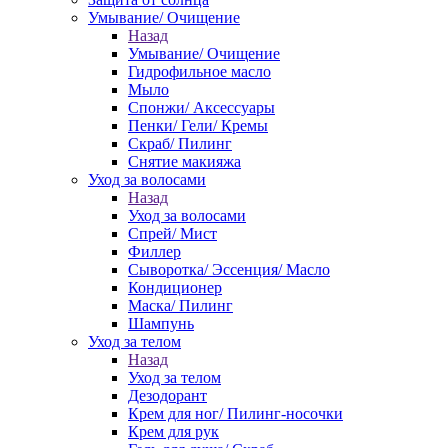
Умывание/ Очищение
Назад
Умывание/ Очищение
Гидрофильное масло
Мыло
Спонжи/ Аксессуары
Пенки/ Гели/ Кремы
Скраб/ Пилинг
Снятие макияжа
Уход за волосами
Назад
Уход за волосами
Спрей/ Мист
Филлер
Сыворотка/ Эссенция/ Масло
Кондиционер
Маска/ Пилинг
Шампунь
Уход за телом
Назад
Уход за телом
Дезодорант
Крем для ног/ Пилинг-носочки
Крем для рук