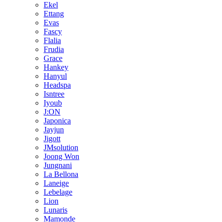
Ekel
Ettang
Evas
Fascy
Flalia
Frudia
Grace
Hankey
Hanyul
Headspa
Isntree
Iyoub
J:ON
Japonica
Jayjun
Jigott
JMsolution
Joong Won
Jungnani
La Bellona
Laneige
Lebelage
Lion
Lunaris
Mamonde