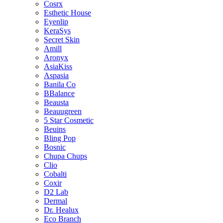
Cosrx
Esthetic House
Eyenlip
KeraSys
Secret Skin
Amill
Aronyx
AsiaKiss
Aspasia
Banila Co
BBalance
Beausta
Beauugreen
5 Star Cosmetic
Beuins
Bling Pop
Bosnic
Chupa Chups
Clio
Cobalti
Coxir
D2 Lab
Dermal
Dr. Healux
Eco Branch