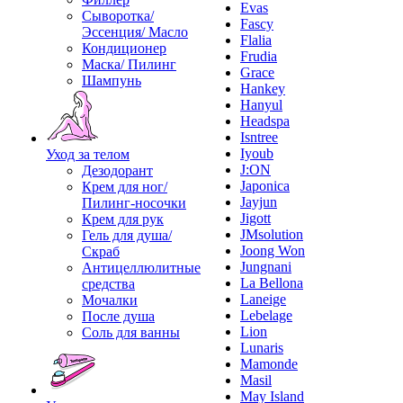
Evas
Сыворотка/
Fascy
Эссенция/ Масло
Flalia
Кондиционер
Frudia
Маска/ Пилинг
Grace
Шампунь
Hankey
Hanyul
Headspa
Isntree
Iyoub
Уход за телом
J:ON
Дезодорант
Japonica
Крем для ног/
Jayjun
Пилинг-носочки
Jigott
Крем для рук
JMsolution
Гель для душа/
Joong Won
Скраб
Jungnani
Антицеллюлитные
La Bellona
средства
Laneige
Мочалки
Lebelage
После душа
Lion
Соль для ванны
Lunaris
Mamonde
Masil
May Island