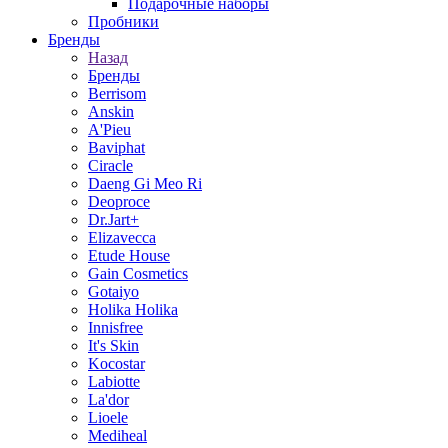
Подарочные наборы
Пробники
Бренды
Назад
Бренды
Berrisom
Anskin
A'Pieu
Baviphat
Ciracle
Daeng Gi Meo Ri
Deoproce
Dr.Jart+
Elizavecca
Etude House
Gain Cosmetics
Gotaiyo
Holika Holika
Innisfree
It's Skin
Kocostar
Labiotte
La'dor
Lioele
Mediheal