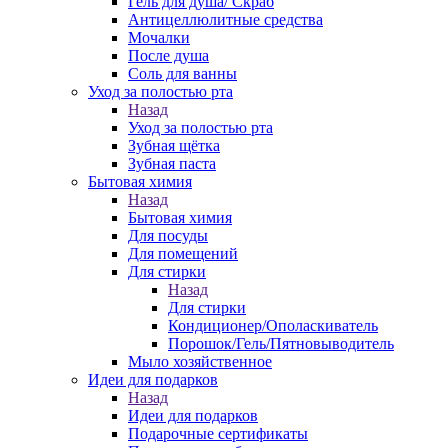
Гель для душа/ Скраб
Антицеллюлитные средства
Мочалки
После душа
Соль для ванны
Уход за полостью рта
Назад
Уход за полостью рта
Зубная щётка
Зубная паста
Бытовая химия
Назад
Бытовая химия
Для посуды
Для помещений
Для стирки
Назад
Для стирки
Кондиционер/Ополаскиватель
Порошок/Гель/Пятновыводитель
Мыло хозяйственное
Идеи для подарков
Назад
Идеи для подарков
Подарочные сертификаты