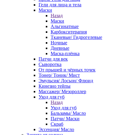
Гели для лица и тела
Маски
Назад
Маски
Альгинатные
Карбокситерапия
Тканевые/ Гидрогелевые
Ночные
Дневные
Маска-плёнка
Патчи для век
Сыворотка
От прыщей и чёрных точек
Тонер/ Тоник/ Мист
Эмульсия/ Лосьон/ Флюид
Кинезио тейпы
Массажер/ Мезороллер
Уход для губ
Назад
Уход для губ
Бальзамы/ Масло
Патчи/ Маски
Скраб
Эссенция/ Масло
Защита от солнца