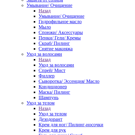
Умывание/ Очищение
Назад
Умывание/ Очищение
Гидрофильное масло
Мыло
Спонжи/ Аксессуары
Пенки/ Гели/ Кремы
Скраб/ Пилинг
Снятие макияжа
Уход за волосами
Назад
Уход за волосами
Спрей/ Мист
Филлер
Сыворотка/ Эссенция/ Масло
Кондиционер
Маска/ Пилинг
Шампунь
Уход за телом
Назад
Уход за телом
Дезодорант
Крем для ног/ Пилинг-носочки
Крем для рук