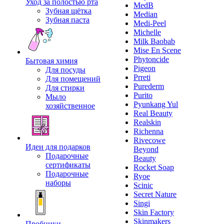
Уход за полостью рта
MedB
Зубная щётка
Median
Зубная паста
Medi-Peel
Michelle
Milk Baobab
Mise En Scene
Phytoncide
Бытовая химия
Pigeon
Для посуды
Prreti
Для помещений
Purederm
Для стирки
Purito
Мыло
Pyunkang Yul
хозяйственное
Real Beauty
Realskin
Richenna
Rivecowe
Идеи для подарков
Beyond
Подарочные
Beauty
сертификаты
Rocket Soap
Подарочные
Ryoe
наборы
Scinic
Secret Nature
Singi
Skin Factory
Skinmakers
Пробники