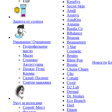
Ещё
KeraSys
Secret Skin
Amill
Aronyx
AsiaKiss
Защита от солнца
Aspasia
Banila Co
BBalance
Beausta
Умывание/ Очищение
Beauugreen
Гидрофильное
5 Star
масло
Cosmetic
Мыло
Beuins
Спонжи/
Bling Pop
Новости
Бл
Аксессуары
Bosnic
Пенки/ Гели/
Chupa Chups
Кремы
Clio
Скраб/ Пилинг
Cobalti
Снятие макияжа
Coxir
D2 Lab
Dermal
Dr. Healux
Eco Branch
Уход за волосами
Ekel
Спрей/ Мист
Ettang
Филлер