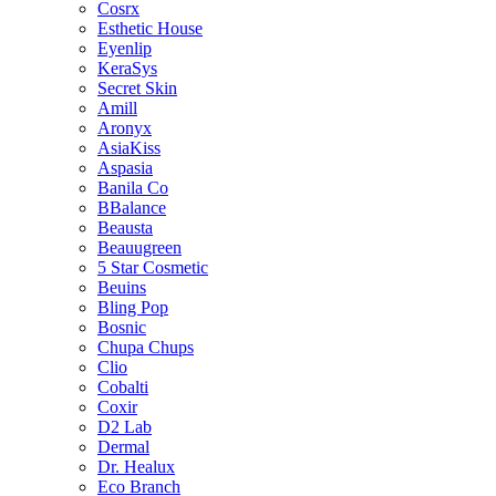
Cosrx
Esthetic House
Eyenlip
KeraSys
Secret Skin
Amill
Aronyx
AsiaKiss
Aspasia
Banila Co
BBalance
Beausta
Beauugreen
5 Star Cosmetic
Beuins
Bling Pop
Bosnic
Chupa Chups
Clio
Cobalti
Coxir
D2 Lab
Dermal
Dr. Healux
Eco Branch