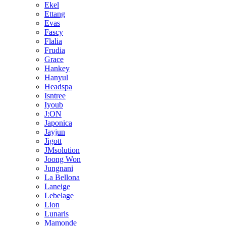
Ekel
Ettang
Evas
Fascy
Flalia
Frudia
Grace
Hankey
Hanyul
Headspa
Isntree
Iyoub
J:ON
Japonica
Jayjun
Jigott
JMsolution
Joong Won
Jungnani
La Bellona
Laneige
Lebelage
Lion
Lunaris
Mamonde