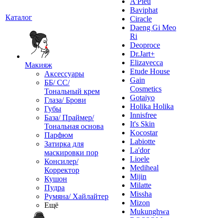
A'Pieu
Baviphat
Каталог
Ciracle
Daeng Gi Meo
Ri
Deoproce
Dr.Jart+
Elizavecca
Макияж
Etude House
Аксессуары
Gain
ББ/ СС/
Cosmetics
Тональный крем
Gotaiyo
Глаза/ Брови
Holika Holika
Губы
Innisfree
База/ Праймер/
It's Skin
Тональная основа
Kocostar
Парфюм
Labiotte
Затирка для
La'dor
маскировки пор
Lioele
Консилер/
Mediheal
Корректор
Mijin
Кушон
Milatte
Пудра
Missha
Румяна/ Хайлайтер
Mizon
Ещё
Mukunghwa