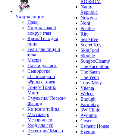
ROSSOM
Nature
Republic
Уход за лицом
Newgen
Пэды
Nohj
Уход за кожей
Petitfee
вокруг глаз
Rire
Крем/ Гель для
SeaNtree
лица
Secret Key
Гели для лица и
SkinFood
тела
Skinlite
Маски
SungboCleamy
Патчи для век
The Face Shop
Сыворотка
The Saem
От прыщей и
The Yeon
чёрных точек
Tony Moly
Тонер/ Тоник/
Vilenta
Мист
Welcos
Эмульсия/ Лосьон/
Enough
Флюид
FarmStay
Кинезио тейпы
3W Clinic
Массажер/
Ayoume
Мезороллер
Cosrx
Уход для губ
Esthetic House
Эссенция/ Масло
Eyenlip