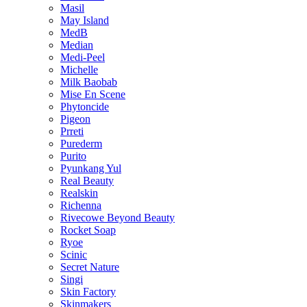
Masil
May Island
MedB
Median
Medi-Peel
Michelle
Milk Baobab
Mise En Scene
Phytoncide
Pigeon
Prreti
Purederm
Purito
Pyunkang Yul
Real Beauty
Realskin
Richenna
Rivecowe Beyond Beauty
Rocket Soap
Ryoe
Scinic
Secret Nature
Singi
Skin Factory
Skinmakers