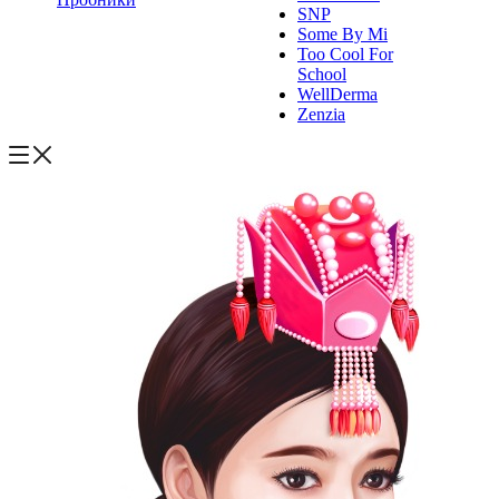
SNP
Some By Mi
Too Cool For
School
WellDerma
Zenzia