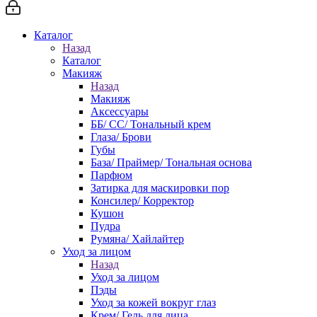
Каталог
Назад
Каталог
Макияж
Назад
Макияж
Аксессуары
ББ/ СС/ Тональный крем
Глаза/ Брови
Губы
База/ Праймер/ Тональная основа
Парфюм
Затирка для маскировки пор
Консилер/ Корректор
Кушон
Пудра
Румяна/ Хайлайтер
Уход за лицом
Назад
Уход за лицом
Пэды
Уход за кожей вокруг глаз
Крем/ Гель для лица