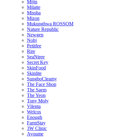
Mijin
Milatte
Missha
Mizon
Mukunghwa ROSSOM
Nature Republic
Newgen
Nohj
Petitfee
Rire
SeaNtree
Secret Key
SkinFood
Skinlite
SungboCleamy
The Face Shop
The Saem
The Yeon
Tony Moly
Vilenta
Welcos
Enough
FarmStay
3W Clinic
Ayoume