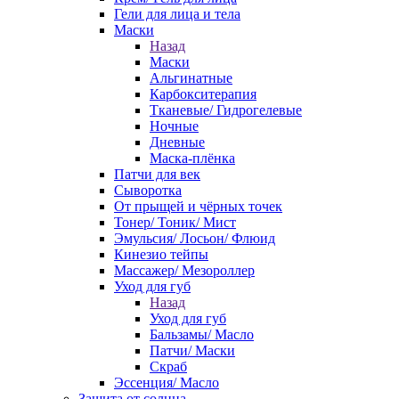
Гели для лица и тела
Маски
Назад
Маски
Альгинатные
Карбокситерапия
Тканевые/ Гидрогелевые
Ночные
Дневные
Маска-плёнка
Патчи для век
Сыворотка
От прыщей и чёрных точек
Тонер/ Тоник/ Мист
Эмульсия/ Лосьон/ Флюид
Кинезио тейпы
Массажер/ Мезороллер
Уход для губ
Назад
Уход для губ
Бальзамы/ Масло
Патчи/ Маски
Скраб
Эссенция/ Масло
Защита от солнца