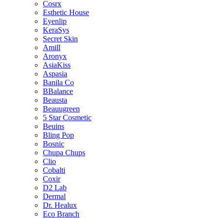
Cosrx
Esthetic House
Eyenlip
KeraSys
Secret Skin
Amill
Aronyx
AsiaKiss
Aspasia
Banila Co
BBalance
Beausta
Beauugreen
5 Star Cosmetic
Beuins
Bling Pop
Bosnic
Chupa Chups
Clio
Cobalti
Coxir
D2 Lab
Dermal
Dr. Healux
Eco Branch