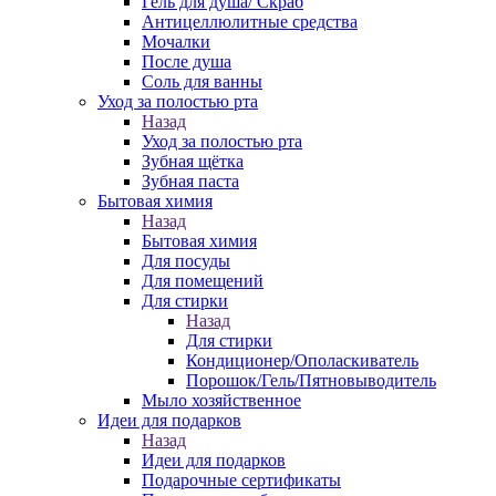
Гель для душа/ Скраб
Антицеллюлитные средства
Мочалки
После душа
Соль для ванны
Уход за полостью рта
Назад
Уход за полостью рта
Зубная щётка
Зубная паста
Бытовая химия
Назад
Бытовая химия
Для посуды
Для помещений
Для стирки
Назад
Для стирки
Кондиционер/Ополаскиватель
Порошок/Гель/Пятновыводитель
Мыло хозяйственное
Идеи для подарков
Назад
Идеи для подарков
Подарочные сертификаты