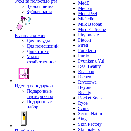
Уход за полостью рта
MedB
Зубная щётка
Median
Зубная паста
Medi-Peel
Michelle
Milk Baobab
Mise En Scene
Phytoncide
Бытовая химия
Pigeon
Для посуды
Prreti
Для помещений
Purederm
Для стирки
Purito
Мыло
Pyunkang Yul
хозяйственное
Real Beauty
Realskin
Richenna
Rivecowe
Идеи для подарков
Beyond
Подарочные
Beauty
сертификаты
Rocket Soap
Подарочные
Ryoe
наборы
Scinic
Secret Nature
Singi
Skin Factory
Skinmakers
Пробники