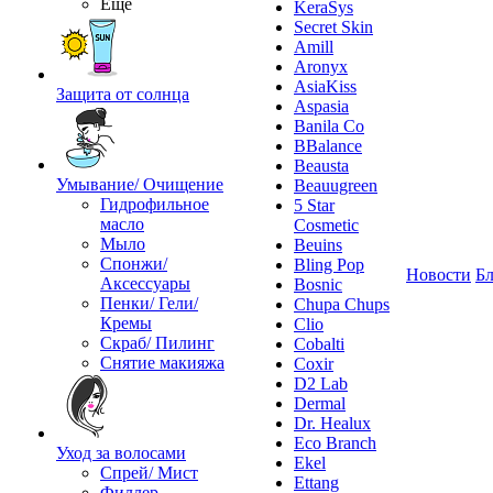
Ещё
KeraSys
Secret Skin
Amill
Aronyx
AsiaKiss
Защита от солнца
Aspasia
Banila Co
BBalance
Beausta
Умывание/ Очищение
Beauugreen
Гидрофильное
5 Star
масло
Cosmetic
Мыло
Beuins
Спонжи/
Bling Pop
Новости
Бл
Аксессуары
Bosnic
Пенки/ Гели/
Chupa Chups
Кремы
Clio
Скраб/ Пилинг
Cobalti
Снятие макияжа
Coxir
D2 Lab
Dermal
Dr. Healux
Eco Branch
Уход за волосами
Ekel
Спрей/ Мист
Ettang
Филлер