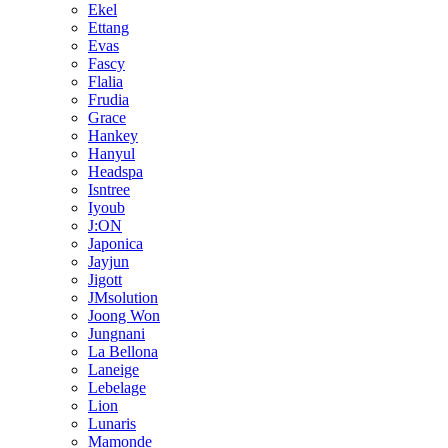
Ekel
Ettang
Evas
Fascy
Flalia
Frudia
Grace
Hankey
Hanyul
Headspa
Isntree
Iyoub
J:ON
Japonica
Jayjun
Jigott
JMsolution
Joong Won
Jungnani
La Bellona
Laneige
Lebelage
Lion
Lunaris
Mamonde