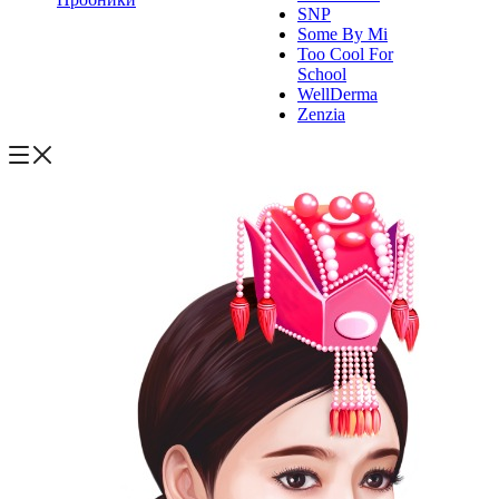
SNP
Some By Mi
Too Cool For
School
WellDerma
Zenzia