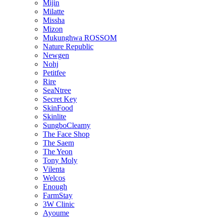
Mijin
Milatte
Missha
Mizon
Mukunghwa ROSSOM
Nature Republic
Newgen
Nohj
Petitfee
Rire
SeaNtree
Secret Key
SkinFood
Skinlite
SungboCleamy
The Face Shop
The Saem
The Yeon
Tony Moly
Vilenta
Welcos
Enough
FarmStay
3W Clinic
Ayoume