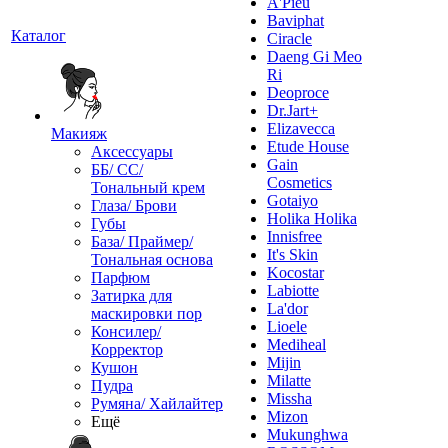
A'Pieu
Baviphat
Каталог
Ciracle
Daeng Gi Meo
Ri
Deoproce
Dr.Jart+
Elizavecca
Макияж
Etude House
Аксессуары
Gain
ББ/ СС/
Cosmetics
Тональный крем
Gotaiyo
Глаза/ Брови
Holika Holika
Губы
Innisfree
База/ Праймер/
It's Skin
Тональная основа
Kocostar
Парфюм
Labiotte
Затирка для
La'dor
маскировки пор
Lioele
Консилер/
Mediheal
Корректор
Mijin
Кушон
Milatte
Пудра
Missha
Румяна/ Хайлайтер
Mizon
Ещё
Mukunghwa