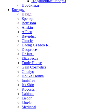
Подарочные наборы
Пробники
Бренды
Назад
Бренды
Berrisom
Anskin
A'Pieu
Baviphat
Ciracle
Daeng Gi Meo Ri
Deoproce
Dr.Jart+
Elizavecca
Etude House
Gain Cosmetics
Gotaiyo
Holika Holika
Innisfree
It's Skin
Kocostar
Labiotte
La'dor
Lioele
Mediheal