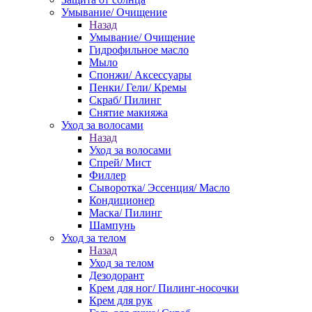
Умывание/ Очищение
Назад
Умывание/ Очищение
Гидрофильное масло
Мыло
Спонжи/ Аксессуары
Пенки/ Гели/ Кремы
Скраб/ Пилинг
Снятие макияжа
Уход за волосами
Назад
Уход за волосами
Спрей/ Мист
Филлер
Сыворотка/ Эссенция/ Масло
Кондиционер
Маска/ Пилинг
Шампунь
Уход за телом
Назад
Уход за телом
Дезодорант
Крем для ног/ Пилинг-носочки
Крем для рук