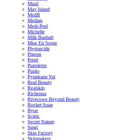
Masil
May Island
MedB
Median
Medi-Peel
Michelle
Milk Baobab
Mise En Scene
Phytoncide
Pigeon
Prreti
Purederm
Purito
Pyunkang Yul
Real Beauty
Realskin
Richenna
Rivecowe Beyond Beauty
Rocket Soap
Ryoe
Scinic
Secret Nature
Singi
Skin Factory
Skinmakers