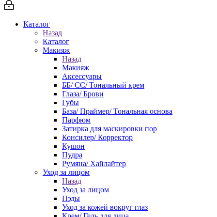
Каталог
Назад
Каталог
Макияж
Назад
Макияж
Аксессуары
ББ/ СС/ Тональный крем
Глаза/ Брови
Губы
База/ Праймер/ Тональная основа
Парфюм
Затирка для маскировки пор
Консилер/ Корректор
Кушон
Пудра
Румяна/ Хайлайтер
Уход за лицом
Назад
Уход за лицом
Пэды
Уход за кожей вокруг глаз
Крем/ Гель для лица