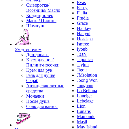
Evas
Сыворотка/
Fascy
Эссенция/ Масло
Flalia
Кондиционер
Frudia
Маска/ Пилинг
Grace
Шампунь
Hankey
Hanyul
Headspa
Isntree
Iyoub
Уход за телом
J:ON
Дезодорант
Japonica
Крем для ног/
Jayjun
Пилинг-носочки
Jigott
Крем для рук
JMsolution
Гель для душа/
Joong Won
Скраб
Jungnani
Антицеллюлитные
La Bellona
средства
Laneige
Мочалки
Lebelage
После душа
Lion
Соль для ванны
Lunaris
Mamonde
Masil
May Island