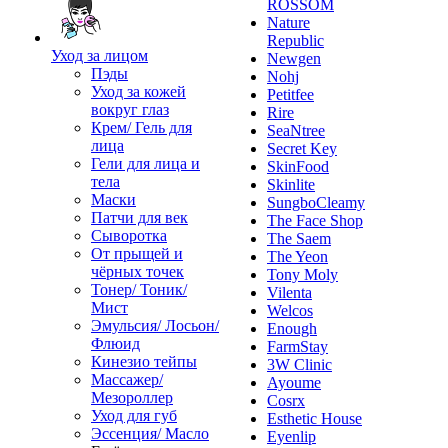
ROSSOM
Nature
Republic
Уход за лицом
Newgen
Пэды
Nohj
Уход за кожей
Petitfee
вокруг глаз
Rire
Крем/ Гель для
SeaNtree
лица
Secret Key
Гели для лица и
SkinFood
тела
Skinlite
Маски
SungboCleamy
Патчи для век
The Face Shop
Сыворотка
The Saem
От прыщей и
The Yeon
чёрных точек
Tony Moly
Тонер/ Тоник/
Vilenta
Мист
Welcos
Эмульсия/ Лосьон/
Enough
Флюид
FarmStay
Кинезио тейпы
3W Clinic
Массажер/
Ayoume
Мезороллер
Cosrx
Уход для губ
Esthetic House
Эссенция/ Масло
Eyenlip