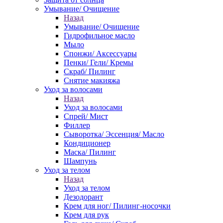
Умывание/ Очищение
Назад
Умывание/ Очищение
Гидрофильное масло
Мыло
Спонжи/ Аксессуары
Пенки/ Гели/ Кремы
Скраб/ Пилинг
Снятие макияжа
Уход за волосами
Назад
Уход за волосами
Спрей/ Мист
Филлер
Сыворотка/ Эссенция/ Масло
Кондиционер
Маска/ Пилинг
Шампунь
Уход за телом
Назад
Уход за телом
Дезодорант
Крем для ног/ Пилинг-носочки
Крем для рук