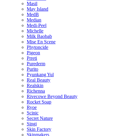
Masil
May Island
MedB
Median
Medi-Peel
Michelle
Milk Baobab
Mise En Scene
Phytoncide
Pigeon
Prreti
Purederm
Purito
Pyunkang Yul
Real Beauty
Realskin
Richenna
Rivecowe Beyond Beauty
Rocket Soap
Ryoe
Scinic
Secret Nature
Singi
Skin Factory
Skinmakers