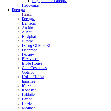
Подарочные наборы
Пробники
Бренды
Назад
Бренды
Berrisom
Anskin
A'Pieu
Baviphat
Ciracle
Daeng Gi Meo Ri
Deoproce
Dr.Jart+
Elizavecca
Etude House
Gain Cosmetics
Gotaiyo
Holika Holika
Innisfree
It's Skin
Kocostar
Labiotte
La'dor
Lioele
Mediheal