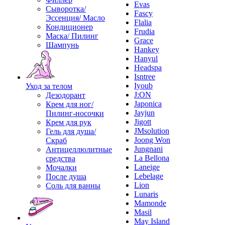
Evas
Сыворотка/
Fascy
Эссенция/ Масло
Flalia
Кондиционер
Frudia
Маска/ Пилинг
Grace
Шампунь
Hankey
Hanyul
Headspa
Isntree
Iyoub
Уход за телом
J:ON
Дезодорант
Japonica
Крем для ног/
Jayjun
Пилинг-носочки
Jigott
Крем для рук
JMsolution
Гель для душа/
Joong Won
Скраб
Jungnani
Антицеллюлитные
La Bellona
средства
Laneige
Мочалки
Lebelage
После душа
Lion
Соль для ванны
Lunaris
Mamonde
Masil
May Island