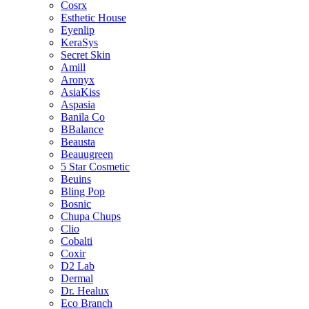
Cosrx
Esthetic House
Eyenlip
KeraSys
Secret Skin
Amill
Aronyx
AsiaKiss
Aspasia
Banila Co
BBalance
Beausta
Beauugreen
5 Star Cosmetic
Beuins
Bling Pop
Bosnic
Chupa Chups
Clio
Cobalti
Coxir
D2 Lab
Dermal
Dr. Healux
Eco Branch