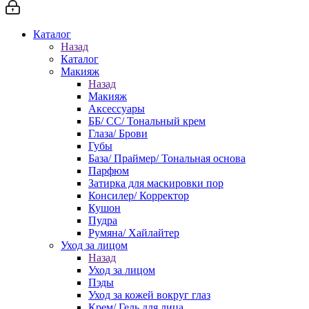
Каталог
Назад
Каталог
Макияж
Назад
Макияж
Аксессуары
ББ/ СС/ Тональный крем
Глаза/ Брови
Губы
База/ Праймер/ Тональная основа
Парфюм
Затирка для маскировки пор
Консилер/ Корректор
Кушон
Пудра
Румяна/ Хайлайтер
Уход за лицом
Назад
Уход за лицом
Пэды
Уход за кожей вокруг глаз
Крем/ Гель для лица