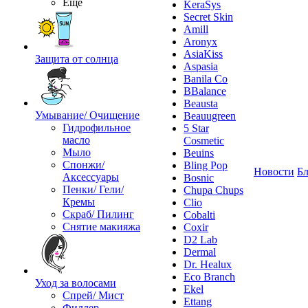
Ещё
KeraSys
Secret Skin
Amill
Aronyx
AsiaKiss
Защита от солнца
Aspasia
Banila Co
BBalance
Beausta
Умывание/ Очищение
Beauugreen
Гидрофильное
5 Star
масло
Cosmetic
Мыло
Beuins
Спонжи/
Bling Pop
Новости
Бл
Аксессуары
Bosnic
Пенки/ Гели/
Chupa Chups
Кремы
Clio
Скраб/ Пилинг
Cobalti
Снятие макияжа
Coxir
D2 Lab
Dermal
Dr. Healux
Eco Branch
Уход за волосами
Ekel
Спрей/ Мист
Ettang
Филлер