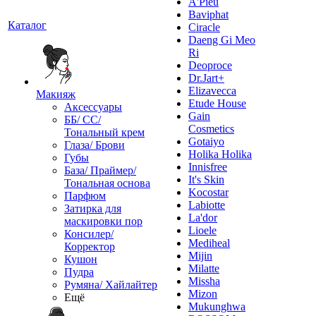
A'Pieu
Baviphat
Каталог
Ciracle
Daeng Gi Meo
Ri
Deoproce
Dr.Jart+
Elizavecca
Макияж
Etude House
Аксессуары
Gain
ББ/ СС/
Cosmetics
Тональный крем
Gotaiyo
Глаза/ Брови
Holika Holika
Губы
Innisfree
База/ Праймер/
It's Skin
Тональная основа
Kocostar
Парфюм
Labiotte
Затирка для
La'dor
маскировки пор
Lioele
Консилер/
Mediheal
Корректор
Mijin
Кушон
Milatte
Пудра
Missha
Румяна/ Хайлайтер
Mizon
Ещё
Mukunghwa