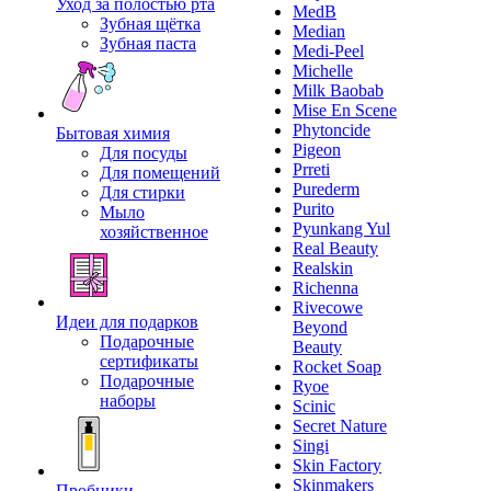
Уход за полостью рта
MedB
Зубная щётка
Median
Зубная паста
Medi-Peel
Michelle
Milk Baobab
Mise En Scene
Phytoncide
Бытовая химия
Pigeon
Для посуды
Prreti
Для помещений
Purederm
Для стирки
Purito
Мыло
Pyunkang Yul
хозяйственное
Real Beauty
Realskin
Richenna
Rivecowe
Идеи для подарков
Beyond
Подарочные
Beauty
сертификаты
Rocket Soap
Подарочные
Ryoe
наборы
Scinic
Secret Nature
Singi
Skin Factory
Skinmakers
Пробники