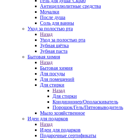
Гель для душа/ Скраб
Антицеллюлитные средства
Мочалки
После душа
Соль для ванны
Уход за полостью рта
Назад
Уход за полостью рта
Зубная щётка
Зубная паста
Бытовая химия
Назад
Бытовая химия
Для посуды
Для помещений
Для стирки
Назад
Для стирки
Кондиционер/Ополаскиватель
Порошок/Гель/Пятновыводитель
Мыло хозяйственное
Идеи для подарков
Назад
Идеи для подарков
Подарочные сертификаты