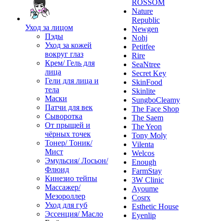
ROSSOM
Nature
Republic
Уход за лицом
Newgen
Пэды
Nohj
Уход за кожей
Petitfee
вокруг глаз
Rire
Крем/ Гель для
SeaNtree
лица
Secret Key
Гели для лица и
SkinFood
тела
Skinlite
Маски
SungboCleamy
Патчи для век
The Face Shop
Сыворотка
The Saem
От прыщей и
The Yeon
чёрных точек
Tony Moly
Тонер/ Тоник/
Vilenta
Мист
Welcos
Эмульсия/ Лосьон/
Enough
Флюид
FarmStay
Кинезио тейпы
3W Clinic
Массажер/
Ayoume
Мезороллер
Cosrx
Уход для губ
Esthetic House
Эссенция/ Масло
Eyenlip