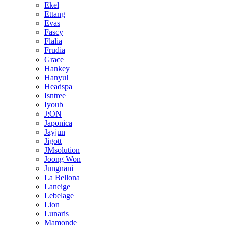
Ekel
Ettang
Evas
Fascy
Flalia
Frudia
Grace
Hankey
Hanyul
Headspa
Isntree
Iyoub
J:ON
Japonica
Jayjun
Jigott
JMsolution
Joong Won
Jungnani
La Bellona
Laneige
Lebelage
Lion
Lunaris
Mamonde