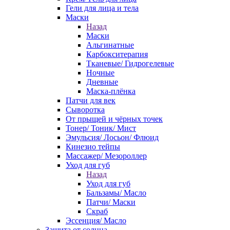
Гели для лица и тела
Маски
Назад
Маски
Альгинатные
Карбокситерапия
Тканевые/ Гидрогелевые
Ночные
Дневные
Маска-плёнка
Патчи для век
Сыворотка
От прыщей и чёрных точек
Тонер/ Тоник/ Мист
Эмульсия/ Лосьон/ Флюид
Кинезио тейпы
Массажер/ Мезороллер
Уход для губ
Назад
Уход для губ
Бальзамы/ Масло
Патчи/ Маски
Скраб
Эссенция/ Масло
Защита от солнца