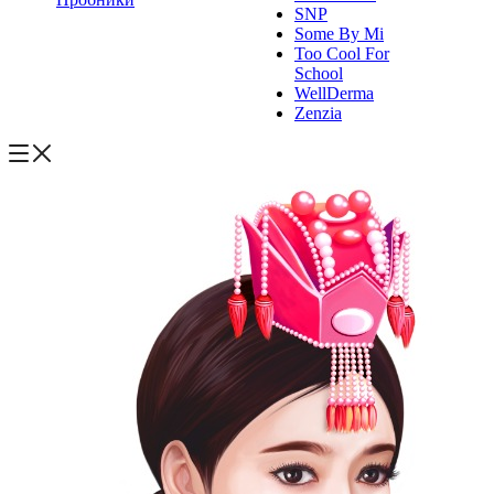
SNP
Some By Mi
Too Cool For
School
WellDerma
Zenzia