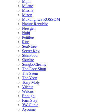
Mijin
Milatte
Missha
Mizon
Mukunghwa ROSSOM
Nature Republic
Newgen
Nohj
Petitfee
Rire
SeaNtree
Secret Key
SkinFood
Skinlite
SungboCleamy
The Face Shop
The Saem
The Yeon
Tony Moly
Vilenta
Welcos
Enough
FarmStay
3W Clinic
Ayoume