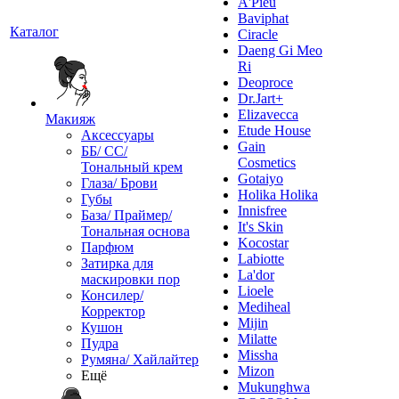
A'Pieu
Baviphat
Каталог
Ciracle
Daeng Gi Meo
Ri
Deoproce
Dr.Jart+
Elizavecca
Макияж
Etude House
Аксессуары
Gain
ББ/ СС/
Cosmetics
Тональный крем
Gotaiyo
Глаза/ Брови
Holika Holika
Губы
Innisfree
База/ Праймер/
It's Skin
Тональная основа
Kocostar
Парфюм
Labiotte
Затирка для
La'dor
маскировки пор
Lioele
Консилер/
Mediheal
Корректор
Mijin
Кушон
Milatte
Пудра
Missha
Румяна/ Хайлайтер
Mizon
Ещё
Mukunghwa