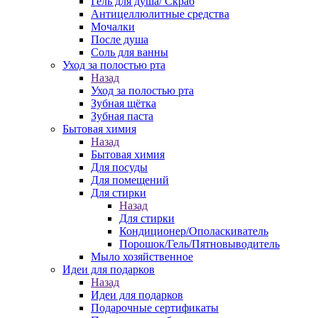
Гель для душа/ Скраб
Антицеллюлитные средства
Мочалки
После душа
Соль для ванны
Уход за полостью рта
Назад
Уход за полостью рта
Зубная щётка
Зубная паста
Бытовая химия
Назад
Бытовая химия
Для посуды
Для помещений
Для стирки
Назад
Для стирки
Кондиционер/Ополаскиватель
Порошок/Гель/Пятновыводитель
Мыло хозяйственное
Идеи для подарков
Назад
Идеи для подарков
Подарочные сертификаты