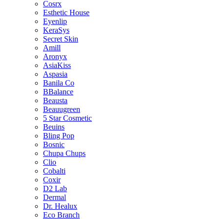
Cosrx
Esthetic House
Eyenlip
KeraSys
Secret Skin
Amill
Aronyx
AsiaKiss
Aspasia
Banila Co
BBalance
Beausta
Beauugreen
5 Star Cosmetic
Beuins
Bling Pop
Bosnic
Chupa Chups
Clio
Cobalti
Coxir
D2 Lab
Dermal
Dr. Healux
Eco Branch