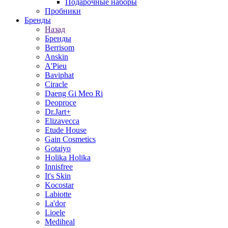
Подарочные наборы
Пробники
Бренды
Назад
Бренды
Berrisom
Anskin
A'Pieu
Baviphat
Ciracle
Daeng Gi Meo Ri
Deoproce
Dr.Jart+
Elizavecca
Etude House
Gain Cosmetics
Gotaiyo
Holika Holika
Innisfree
It's Skin
Kocostar
Labiotte
La'dor
Lioele
Mediheal