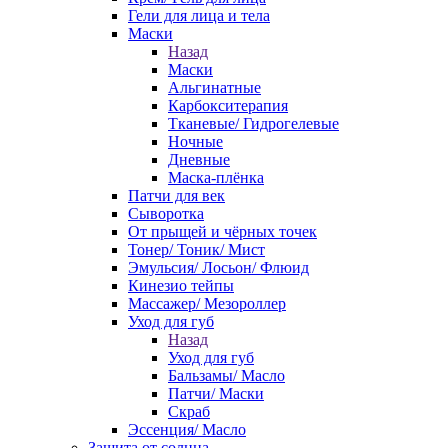
Гели для лица и тела
Маски
Назад
Маски
Альгинатные
Карбокситерапия
Тканевые/ Гидрогелевые
Ночные
Дневные
Маска-плёнка
Патчи для век
Сыворотка
От прыщей и чёрных точек
Тонер/ Тоник/ Мист
Эмульсия/ Лосьон/ Флюид
Кинезио тейпы
Массажер/ Мезороллер
Уход для губ
Назад
Уход для губ
Бальзамы/ Масло
Патчи/ Маски
Скраб
Эссенция/ Масло
Защита от солнца