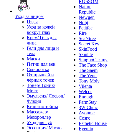
ROSSOM
Nature
Republic
Уход за лицом
Newgen
Пэды
Nohj
Уход за кожей
Petitfee
вокруг глаз
Rire
Крем/ Гель для
SeaNtree
лица
Secret Key
Гели для лица и
SkinFood
тела
Skinlite
Маски
SungboCleamy
Патчи для век
The Face Shop
Сыворотка
The Saem
От прыщей и
The Yeon
чёрных точек
Tony Moly
Тонер/ Тоник/
Vilenta
Мист
Welcos
Эмульсия/ Лосьон/
Enough
Флюид
FarmStay
Кинезио тейпы
3W Clinic
Массажер/
Ayoume
Мезороллер
Cosrx
Уход для губ
Esthetic House
Эссенция/ Масло
Eyenlip