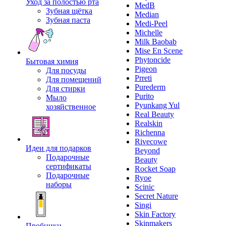
Уход за полостью рта
MedB
Зубная щётка
Median
Зубная паста
Medi-Peel
Michelle
Milk Baobab
Mise En Scene
Phytoncide
Бытовая химия
Pigeon
Для посуды
Prreti
Для помещений
Purederm
Для стирки
Purito
Мыло
Pyunkang Yul
хозяйственное
Real Beauty
Realskin
Richenna
Rivecowe
Идеи для подарков
Beyond
Подарочные
Beauty
сертификаты
Rocket Soap
Подарочные
Ryoe
наборы
Scinic
Secret Nature
Singi
Skin Factory
Skinmakers
Пробники