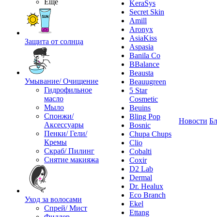
Ещё
KeraSys
Secret Skin
Amill
Aronyx
AsiaKiss
Защита от солнца
Aspasia
Banila Co
BBalance
Beausta
Умывание/ Очищение
Beauugreen
Гидрофильное
5 Star
масло
Cosmetic
Мыло
Beuins
Спонжи/
Bling Pop
Новости
Бл
Аксессуары
Bosnic
Пенки/ Гели/
Chupa Chups
Кремы
Clio
Скраб/ Пилинг
Cobalti
Снятие макияжа
Coxir
D2 Lab
Dermal
Dr. Healux
Eco Branch
Уход за волосами
Ekel
Спрей/ Мист
Ettang
Филлер