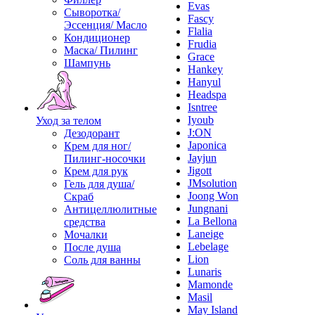
Evas
Сыворотка/
Fascy
Эссенция/ Масло
Flalia
Кондиционер
Frudia
Маска/ Пилинг
Grace
Шампунь
Hankey
Hanyul
Headspa
Isntree
Iyoub
Уход за телом
J:ON
Дезодорант
Japonica
Крем для ног/
Jayjun
Пилинг-носочки
Jigott
Крем для рук
JMsolution
Гель для душа/
Joong Won
Скраб
Jungnani
Антицеллюлитные
La Bellona
средства
Laneige
Мочалки
Lebelage
После душа
Lion
Соль для ванны
Lunaris
Mamonde
Masil
May Island