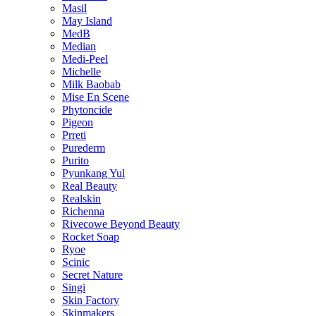
Masil
May Island
MedB
Median
Medi-Peel
Michelle
Milk Baobab
Mise En Scene
Phytoncide
Pigeon
Prreti
Purederm
Purito
Pyunkang Yul
Real Beauty
Realskin
Richenna
Rivecowe Beyond Beauty
Rocket Soap
Ryoe
Scinic
Secret Nature
Singi
Skin Factory
Skinmakers