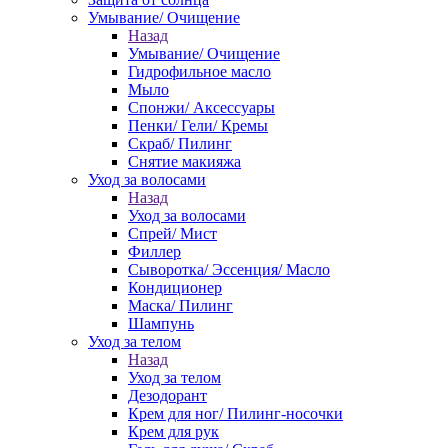
Умывание/ Очищение
Назад
Умывание/ Очищение
Гидрофильное масло
Мыло
Спонжи/ Аксессуары
Пенки/ Гели/ Кремы
Скраб/ Пилинг
Снятие макияжа
Уход за волосами
Назад
Уход за волосами
Спрей/ Мист
Филлер
Сыворотка/ Эссенция/ Масло
Кондиционер
Маска/ Пилинг
Шампунь
Уход за телом
Назад
Уход за телом
Дезодорант
Крем для ног/ Пилинг-носочки
Крем для рук