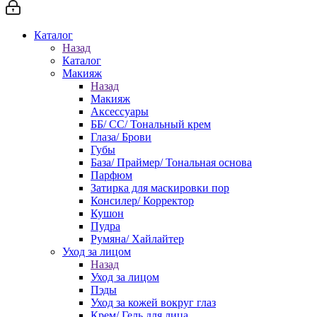
Каталог
Назад
Каталог
Макияж
Назад
Макияж
Аксессуары
ББ/ СС/ Тональный крем
Глаза/ Брови
Губы
База/ Праймер/ Тональная основа
Парфюм
Затирка для маскировки пор
Консилер/ Корректор
Кушон
Пудра
Румяна/ Хайлайтер
Уход за лицом
Назад
Уход за лицом
Пэды
Уход за кожей вокруг глаз
Крем/ Гель для лица