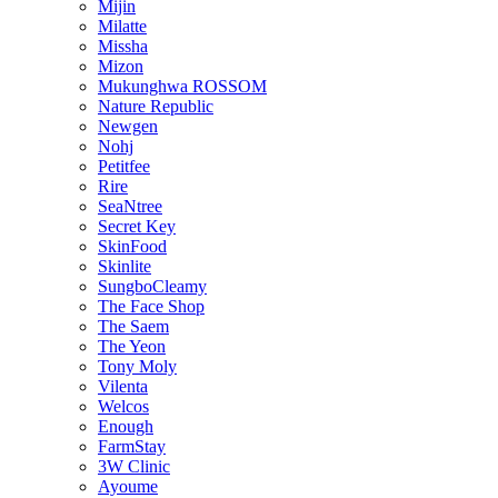
Mijin
Milatte
Missha
Mizon
Mukunghwa ROSSOM
Nature Republic
Newgen
Nohj
Petitfee
Rire
SeaNtree
Secret Key
SkinFood
Skinlite
SungboCleamy
The Face Shop
The Saem
The Yeon
Tony Moly
Vilenta
Welcos
Enough
FarmStay
3W Clinic
Ayoume