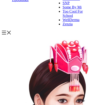
SNP
Some By Mi
Too Cool For
School
WellDerma
Zenzia