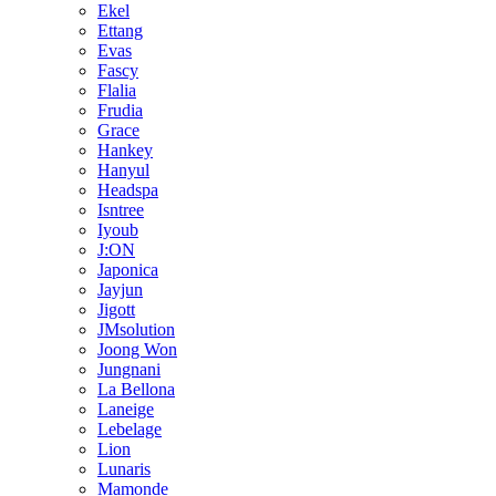
Ekel
Ettang
Evas
Fascy
Flalia
Frudia
Grace
Hankey
Hanyul
Headspa
Isntree
Iyoub
J:ON
Japonica
Jayjun
Jigott
JMsolution
Joong Won
Jungnani
La Bellona
Laneige
Lebelage
Lion
Lunaris
Mamonde