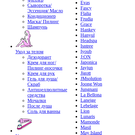
Evas
Сыворотка/
Fascy
Эссенция/ Масло
Flalia
Кондиционер
Frudia
Маска/ Пилинг
Grace
Шампунь
Hankey
Hanyul
Headspa
Isntree
Iyoub
Уход за телом
J:ON
Дезодорант
Japonica
Крем для ног/
Jayjun
Пилинг-носочки
Jigott
Крем для рук
JMsolution
Гель для душа/
Joong Won
Скраб
Jungnani
Антицеллюлитные
La Bellona
средства
Laneige
Мочалки
Lebelage
После душа
Lion
Соль для ванны
Lunaris
Mamonde
Masil
May Island