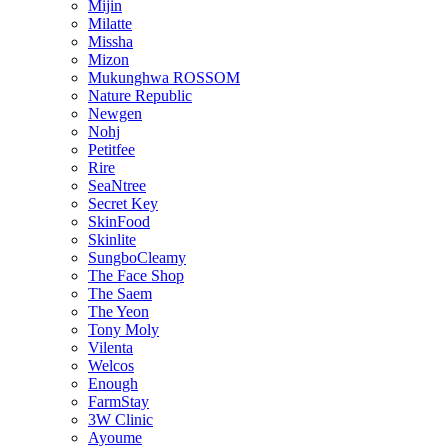
Mijin
Milatte
Missha
Mizon
Mukunghwa ROSSOM
Nature Republic
Newgen
Nohj
Petitfee
Rire
SeaNtree
Secret Key
SkinFood
Skinlite
SungboCleamy
The Face Shop
The Saem
The Yeon
Tony Moly
Vilenta
Welcos
Enough
FarmStay
3W Clinic
Ayoume