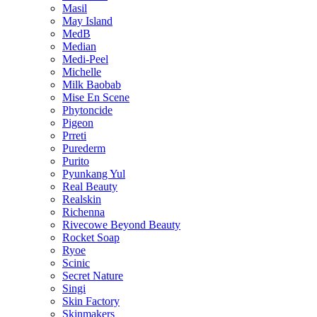
Masil
May Island
MedB
Median
Medi-Peel
Michelle
Milk Baobab
Mise En Scene
Phytoncide
Pigeon
Prreti
Purederm
Purito
Pyunkang Yul
Real Beauty
Realskin
Richenna
Rivecowe Beyond Beauty
Rocket Soap
Ryoe
Scinic
Secret Nature
Singi
Skin Factory
Skinmakers