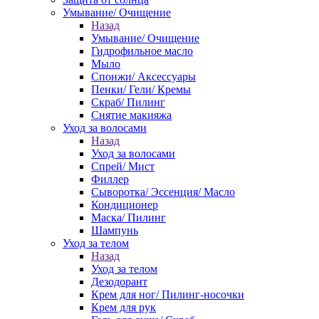
Умывание/ Очищение
Назад
Умывание/ Очищение
Гидрофильное масло
Мыло
Спонжи/ Аксессуары
Пенки/ Гели/ Кремы
Скраб/ Пилинг
Снятие макияжа
Уход за волосами
Назад
Уход за волосами
Спрей/ Мист
Филлер
Сыворотка/ Эссенция/ Масло
Кондиционер
Маска/ Пилинг
Шампунь
Уход за телом
Назад
Уход за телом
Дезодорант
Крем для ног/ Пилинг-носочки
Крем для рук