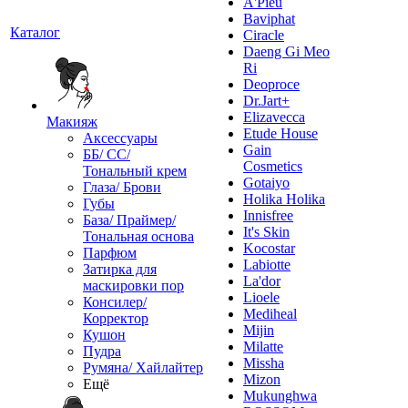
A'Pieu
Baviphat
Каталог
Ciracle
Daeng Gi Meo
Ri
Deoproce
Dr.Jart+
Elizavecca
Макияж
Etude House
Аксессуары
Gain
ББ/ СС/
Cosmetics
Тональный крем
Gotaiyo
Глаза/ Брови
Holika Holika
Губы
Innisfree
База/ Праймер/
It's Skin
Тональная основа
Kocostar
Парфюм
Labiotte
Затирка для
La'dor
маскировки пор
Lioele
Консилер/
Mediheal
Корректор
Mijin
Кушон
Milatte
Пудра
Missha
Румяна/ Хайлайтер
Mizon
Ещё
Mukunghwa