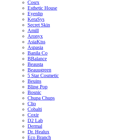
Cosrx
Esthetic House
Eyenlip
KeraSys
Secret Skin
Amill
Aronyx
AsiaKiss
Aspasia
Banila Co
BBalance
Beausta
Beauugreen
5 Star Cosmetic
Beuins
Bling Pop
Bosnic
Chupa Chups
Clio
Cobalti
Coxir
D2 Lab
Dermal
Dr. Healux
Eco Branch