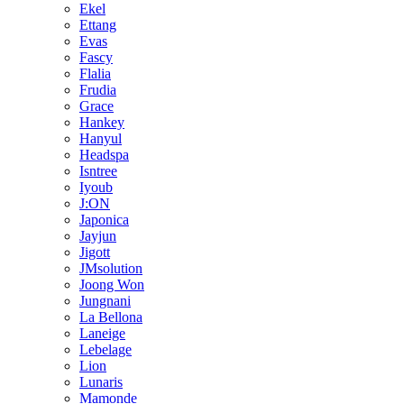
Ekel
Ettang
Evas
Fascy
Flalia
Frudia
Grace
Hankey
Hanyul
Headspa
Isntree
Iyoub
J:ON
Japonica
Jayjun
Jigott
JMsolution
Joong Won
Jungnani
La Bellona
Laneige
Lebelage
Lion
Lunaris
Mamonde