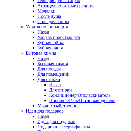
Гель для душа/ Скраб
Антицеллюлитные средства
Мочалки
После душа
Соль для ванны
Уход за полостью рта
Назад
Уход за полостью рта
Зубная щётка
Зубная паста
Бытовая химия
Назад
Бытовая химия
Для посуды
Для помещений
Для стирки
Назад
Для стирки
Кондиционер/Ополаскиватель
Порошок/Гель/Пятновыводитель
Мыло хозяйственное
Идеи для подарков
Назад
Идеи для подарков
Подарочные сертификаты