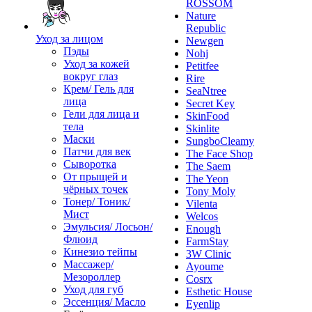
ROSSOM
Nature
Republic
Уход за лицом
Newgen
Пэды
Nohj
Уход за кожей
Petitfee
вокруг глаз
Rire
Крем/ Гель для
SeaNtree
лица
Secret Key
Гели для лица и
SkinFood
тела
Skinlite
Маски
SungboCleamy
Патчи для век
The Face Shop
Сыворотка
The Saem
От прыщей и
The Yeon
чёрных точек
Tony Moly
Тонер/ Тоник/
Vilenta
Мист
Welcos
Эмульсия/ Лосьон/
Enough
Флюид
FarmStay
Кинезио тейпы
3W Clinic
Массажер/
Ayoume
Мезороллер
Cosrx
Уход для губ
Esthetic House
Эссенция/ Масло
Eyenlip