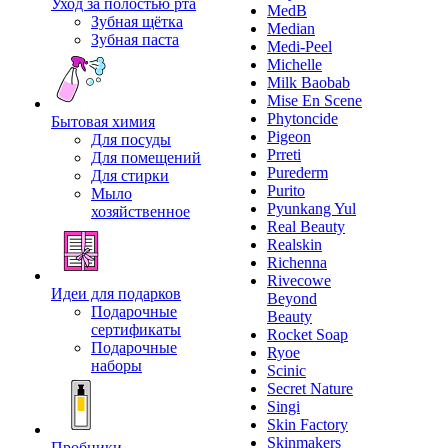
Уход за полостью рта
MedB
Зубная щётка
Median
Зубная паста
Medi-Peel
Michelle
Milk Baobab
Mise En Scene
Phytoncide
Бытовая химия
Pigeon
Для посуды
Prreti
Для помещений
Purederm
Для стирки
Purito
Мыло
Pyunkang Yul
хозяйственное
Real Beauty
Realskin
Richenna
Rivecowe
Идеи для подарков
Beyond
Подарочные
Beauty
сертификаты
Rocket Soap
Подарочные
Ryoe
наборы
Scinic
Secret Nature
Singi
Skin Factory
Skinmakers
Пробники