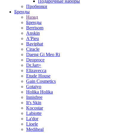
Подарочные наборы
Пробники
Бренды
Назад
Бренды
Berrisom
Anskin
A'Pieu
Baviphat
Ciracle
Daeng Gi Meo Ri
Deoproce
Dr.Jart+
Elizavecca
Etude House
Gain Cosmetics
Gotaiyo
Holika Holika
Innisfree
It's Skin
Kocostar
Labiotte
La'dor
Lioele
Mediheal