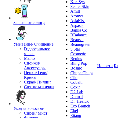
Ещё
KeraSys
Secret Skin
Amill
Aronyx
AsiaKiss
Защита от солнца
Aspasia
Banila Co
BBalance
Beausta
Умывание/ Очищение
Beauugreen
Гидрофильное
5 Star
масло
Cosmetic
Мыло
Beuins
Спонжи/
Bling Pop
Новости
Бл
Аксессуары
Bosnic
Пенки/ Гели/
Chupa Chups
Кремы
Clio
Скраб/ Пилинг
Cobalti
Снятие макияжа
Coxir
D2 Lab
Dermal
Dr. Healux
Eco Branch
Уход за волосами
Ekel
Спрей/ Мист
Ettang
Филлер