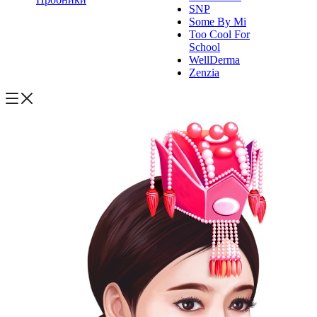
SNP
Some By Mi
Too Cool For
School
WellDerma
Zenzia