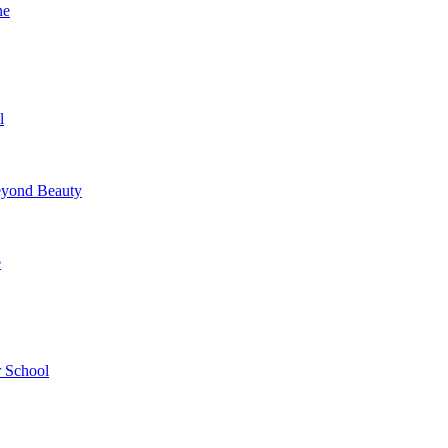
ne
l
yond Beauty
e
 School