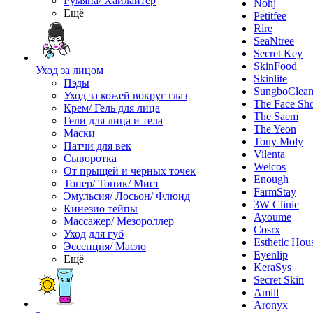
Румяна/ Хайлайтер
Nohj
Ещё
Petitfee
Rire
SeaNtree
Secret Key
SkinFood
Уход за лицом
Skinlite
Пэды
SungboClea
Уход за кожей вокруг глаз
The Face Sh
Крем/ Гель для лица
The Saem
Гели для лица и тела
The Yeon
Маски
Tony Moly
Патчи для век
Vilenta
Сыворотка
Welcos
От прыщей и чёрных точек
Enough
Тонер/ Тоник/ Мист
FarmStay
Эмульсия/ Лосьон/ Флюид
3W Clinic
Кинезио тейпы
Ayoume
Массажер/ Мезороллер
Cosrx
Уход для губ
Esthetic Hou
Эссенция/ Масло
Eyenlip
Ещё
KeraSys
Secret Skin
Amill
Aronyx