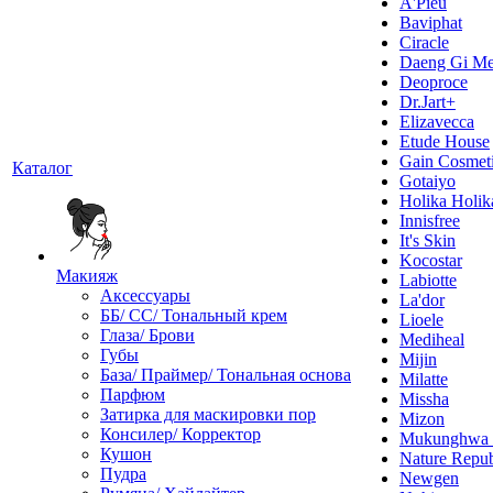
A'Pieu
Baviphat
Ciracle
Daeng Gi Me
Deoproce
Dr.Jart+
Elizavecca
Etude House
Gain Cosmet
Каталог
Gotaiyo
Holika Holik
Innisfree
It's Skin
Kocostar
Макияж
Labiotte
Аксессуары
La'dor
ББ/ СС/ Тональный крем
Lioele
Глаза/ Брови
Mediheal
Губы
Mijin
База/ Праймер/ Тональная основа
Milatte
Парфюм
Missha
Затирка для маскировки пор
Mizon
Консилер/ Корректор
Mukunghw
Кушон
Nature Repub
Пудра
Newgen