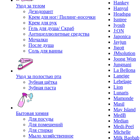
Hankey
Уход за телом
Hanyul
Дезодорант
Headspa
Крем для ног/ Пилинг-носочки
Isntree
Крем для рук
Iyoub
Гель для душа/ Скраб
J:ON
Антицеллюлитные средства
Japonica
Мочалки
Jayjun
После душа
Jigott
Соль для ванны
JMsolution
Joong Won
Jungnani
La Bellona
Laneige
Уход за полостью рта
Lebelage
Зубная щётка
Lion
Зубная паста
Lunaris
Mamonde
Masil
May Island
Бытовая химия
MedB
Для посуды
Median
Для помещений
Medi-Peel
Для стирки
Michelle
Мыло хозяйственное
Milk Baobab