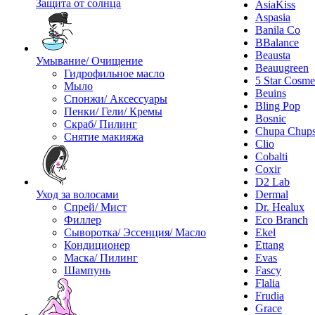
Защита от солнца
AsiaKiss
Aspasia
Banila Co
BBalance
Beausta
Умывание/ Очищение
Beauugreen
Гидрофильное масло
5 Star Cosme
Мыло
Beuins
Спонжи/ Аксессуары
Bling Pop
Пенки/ Гели/ Кремы
Bosnic
Скраб/ Пилинг
Chupa Chup
Снятие макияжа
Clio
Cobalti
Coxir
D2 Lab
Уход за волосами
Dermal
Спрей/ Мист
Dr. Healux
Филлер
Eco Branch
Сыворотка/ Эссенция/ Масло
Ekel
Кондиционер
Ettang
Маска/ Пилинг
Evas
Шампунь
Fascy
Flalia
Frudia
Grace