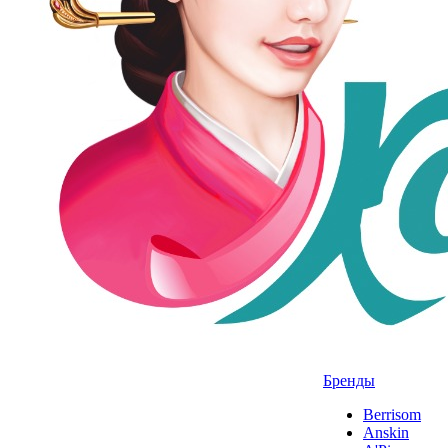
Бренды
Berrisom
Anskin