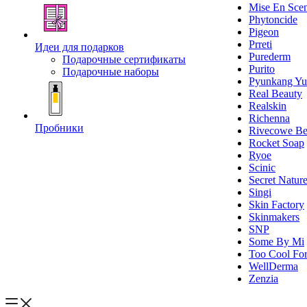
Mise En Sce
Phytoncide
Pigeon
Prreti
Идеи для подарков
Purederm
Подарочные сертификаты
Purito
Подарочные наборы
Pyunkang Yu
Real Beauty
Realskin
Richenna
Пробники
Rivecowe Be
Rocket Soap
Ryoe
Scinic
Secret Natur
Singi
Skin Factory
Skinmakers
SNP
Some By Mi
Too Cool For
WellDerma
Zenzia