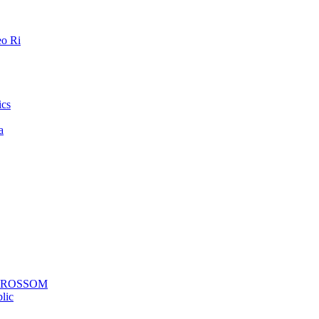
o Ri
ics
a
a ROSSOM
lic